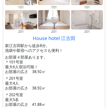
101
101
101
201
201
201
House hotel 江古田
新江古田駅から徒歩8分。
池袋や新宿へのアクセスも便利！
お部屋４部屋あります。
＊101号室
最大6人宿泊可能！
お部屋の広さ 38.92㎡
＊201号室
最大4人
お部屋の広さ 38.92㎡
＊202号室
最大5名
お部屋の広さ 41.88㎡