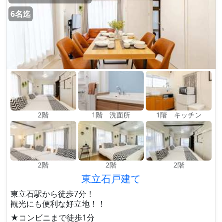
6名迄
2階
1階 洗面所
1階 キッチン
2階
2階
2階
東立石戸建て
東立石駅から徒歩7分！
観光にも便利な好立地！！
★コンビニまで徒歩1分