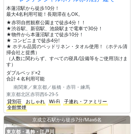
本蓮沼駅から徒歩10分！
最大4名利用可能！長期滞在もOK。
★赤羽自然観察公園まで徒歩4分！！
★渋谷駅、新宿駅、池袋駅まで電車で30分！
★物件から本蓮沼駅まで徒歩10分！
★ コンビニまで徒歩4分!
★ ホテル品質のベッドリネン・タオル使用！（ホテル清
掃会社と提携）
（人数に関わらず、すべての寝具/設備等をご使用頂けま
す）
ダブルベッド×2
合計４名利用可能
南関東／東京都／板橋・赤羽・練馬
東京都北区赤羽西6-29-5
貸別荘
おしゃれ
Wi-Fi
子連れ・ファミリー
全館禁煙
京成立石駅から徒歩7分/Max6名
東京都・葛飾・江戸川