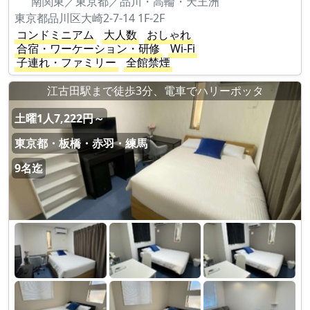
南関東／東京都／品川・高輪・天王洲
東京都品川区大崎2-7-14 1F-2F
コンドミニアム
大人数
おしゃれ
合宿・ワーケーション・研修
Wi-Fi
子連れ・ファミリー
全館禁煙
江古田駅まで徒歩3分、電車でハリーポッタ
土曜1人7,222円～
東京都・板橋・赤羽・練馬
9名迄