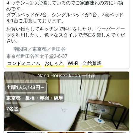
キッチンも2つ完備しているのでご家族連れの方にお勧
めです。
ダブルベッドが2台、シングルベッドが1台、2段ベッド
を1台ご用意しております。
お買い物をしてキッチンで料理をしたり、ウーバーイー
ツを利用したり、色々なスタイルで滞在を楽しんでくだ
さい。
南関東／東京都／世田谷
東京都世田谷区太子堂2-6-37
コンドミニアム
おしゃれ
Wi-Fi
全館禁煙
Nana House Ekoda 一軒家
土曜1人5,143円～
東京都・板橋・赤羽・練馬
7名迄