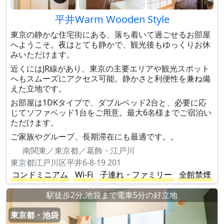
平井Warm Wooden Style
東京の静かな住宅街にある、落ち着いて過ごせるお部屋
へようこそ。夜はとても静かで、観光後もゆっくりお休
みいただけます。
近くにはJR線があり、東京の主要エリアや観光スポット
へもスムーズにアクセス可能。静かさと利便性を兼ね備
えた立地です。
お部屋は1DKタイプで、ダブルベッド2台と、必要に応
じてソファベッド1台をご用意。最大6名様までご宿泊い
ただけます。
ご家族やグループ、長期滞在にも最適です。。
南関東／東京都／葛飾・江戸川
東京都江戸川区平井6-8-19 201
コンドミニアム
Wi-Fi
子連れ・ファミリー
全館禁煙
駅徒歩2分,池袋まで電車5分の好立地
東京都・池袋