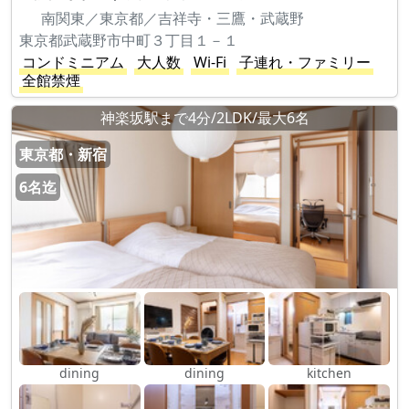
南関東／東京都／吉祥寺・三鷹・武蔵野
東京都武蔵野市中町３丁目１－１
コンドミニアム
大人数
Wi-Fi
子連れ・ファミリー
全館禁煙
神楽坂駅まで4分/2LDK/最大6名
東京都・新宿
6名迄
dining
dining
kitchen