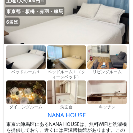
土曜1人5,000円～
東京都・板橋・赤羽・練馬
6名迄
ベッドルーム１
ベッドルーム１（ク
リビングルーム
ィーンベッド）
ダイニングルーム
洗面台
キッチン
NANA HOUSE
東京の練馬区にあるNANA HOUSEは、無料WiFiと洗濯機
を提供しており、近くには唐澤博物館があります。この