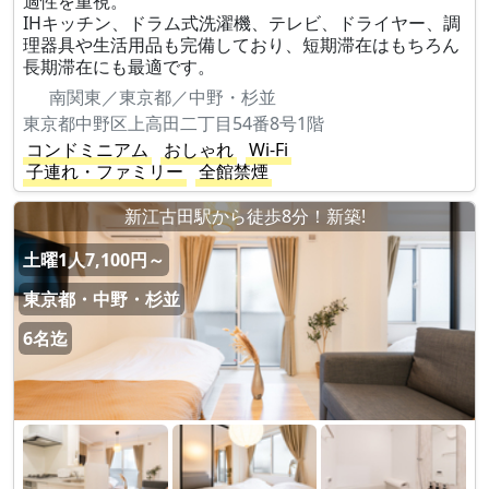
適性を重視。
IHキッチン、ドラム式洗濯機、テレビ、ドライヤー、調
理器具や生活用品も完備しており、短期滞在はもちろん
長期滞在にも最適です。
南関東／東京都／中野・杉並
東京都中野区上高田二丁目54番8号1階
コンドミニアム
おしゃれ
Wi-Fi
子連れ・ファミリー
全館禁煙
新江古田駅から徒歩8分！新築!
土曜1人7,100円～
東京都・中野・杉並
6名迄