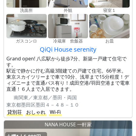
洗面所
外観
寝室１
ガスコンロ
冷蔵庫 炊飯器
お皿
QiQi House serenity
Grand open! 八広駅から徒歩7分、新築一戸建て住宅で
す。
駅近で静かに佇む高級3階建ての戸建て住宅。66平米。
東京スカイツリーまで車で10分、浅草まで15分程度！デ
ィズニーまで直通バス有り！成田空港/羽田空港まで電車
直通！６人まで入居できます。
南関東／東京都／墨田・両国
東京都墨田区墨田４－４８－１０
貸別荘
おしゃれ
Wi-Fi
NANA HOUSE 一軒家