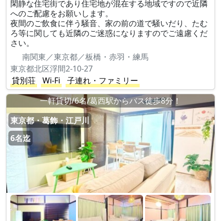
閑静な住宅街であり住宅地が混在する地域ですので近隣
へのご配慮をお願いします。
夜間のご飲食に伴う騒音、家の前の道で騒いだり、たむ
ろ等に関しても近隣のご迷惑になりますのでご遠慮くだ
さい。
南関東／東京都／板橋・赤羽・練馬
東京都北区浮間2-10-27
貸別荘
Wi-Fi
子連れ・ファミリー
一軒貸切/6名/葛西駅からバス徒歩8分！
東京都・葛飾・江戸川
6名迄