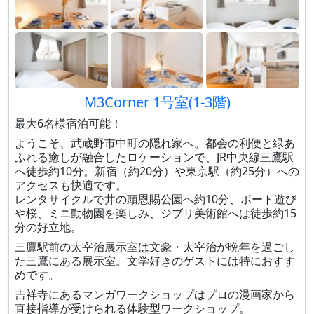
M3Corner 1号室(1-3階)
最大6名様宿泊可能！
ようこそ、武蔵野市中町の隠れ家へ。都会の利便と緑あ
ふれる癒しが融合したロケーションで、JR中央線三鷹駅
へ徒歩約10分。新宿（約20分）や東京駅（約25分）への
アクセスも快適です。
レンタサイクルで井の頭恩賜公園へ約10分、ボート遊び
や桜、ミニ動物園を楽しみ、ジブリ美術館へは徒歩約15
分の好立地。
三鷹駅前の太宰治展示室は文豪・太宰治が晩年を過ごし
た三鷹にある展示室。文学好きのゲストには特におすす
めです。
吉祥寺にあるマンガワークショップはプロの漫画家から
直接指導が受けられる体験型ワークショップ。