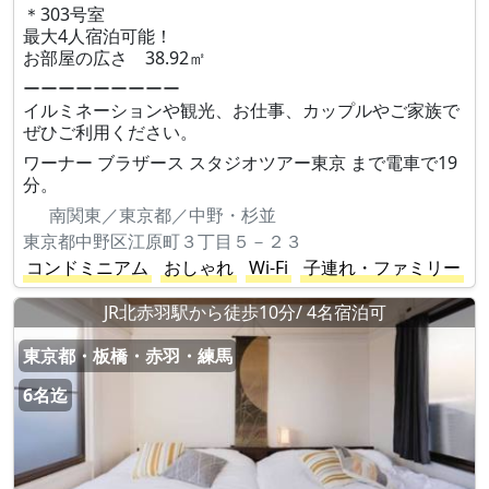
＊303号室
最大4人宿泊可能！
お部屋の広さ 38.92㎡
ーーーーーーーーー
イルミネーションや観光、お仕事、カップルやご家族で
ぜひご利用ください。
ワーナー ブラザース スタジオツアー東京 まで電車で19
分。
南関東／東京都／中野・杉並
東京都中野区江原町３丁目５－２３
コンドミニアム
おしゃれ
Wi-Fi
子連れ・ファミリー
JR北赤羽駅から徒歩10分/ 4名宿泊可
東京都・板橋・赤羽・練馬
6名迄