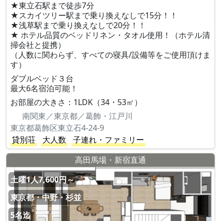
★東立石駅まで徒歩7分
★スカイツリー駅まで乗り換えなしで15分！！
★浅草駅まで乗り換えなしで20分！！
★ ホテル品質のベッドリネン・タオル使用！（ホテル清
掃会社と提携）
（人数に関わらず、すべての寝具/設備等をご使用頂けま
す）
ダブルベッド３台
最大6名宿泊可能！
お部屋の大きさ：1LDK（34・53㎡）
南関東／東京都／葛飾・江戸川
東京都葛飾区東立石4-24-9
貸別荘
大人数
子連れ・ファミリー
高田馬場・新宿直通
土曜1人7,600円～
東京都・中野・杉並
5名迄