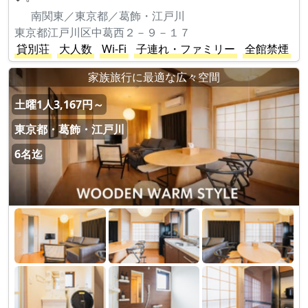
南関東／東京都／葛飾・江戸川
東京都江戸川区中葛西２－９－１７
貸別荘
大人数
Wi-Fi
子連れ・ファミリー
全館禁煙
家族旅行に最適な広々空間
土曜1人3,167円～
東京都・葛飾・江戸川
6名迄