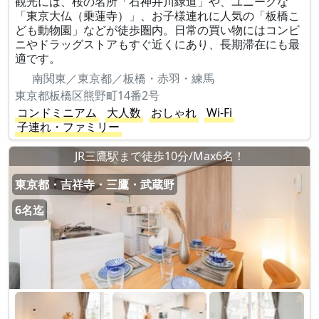
観光には、桜の名所「石神井川緑道」や、ユニークな
「東京大仏（乗蓮寺）」、お子様連れに人気の「板橋こ
ども動物園」などが徒歩圏内。日常の買い物にはコンビ
ニやドラッグストアもすぐ近くにあり、長期滞在にも最
適です。
南関東／東京都／板橋・赤羽・練馬
東京都板橋区熊野町14番2号
コンドミニアム
大人数
おしゃれ
Wi-Fi
子連れ・ファミリー
JR三鷹駅まで徒歩10分/Max6名！
東京都・吉祥寺・三鷹・武蔵野
6名迄