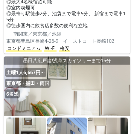
◎最大4名様宿泊可能
◎室内喫煙可
◎最寄り駅徒歩2分、池袋まで電車5分、 新宿まで電車1
5分
◎徒歩圏内に飲食店多数の便利な立地
南関東／東京都／池袋
東京都豊島区長崎4-26-9 イーストコート長崎102
コンドミニアム
Wi-Fi
格安
墨田八広戸建!浅草スカイツリーまで15分
土曜1人6,667円～
東京都・墨田・両国
6名迄