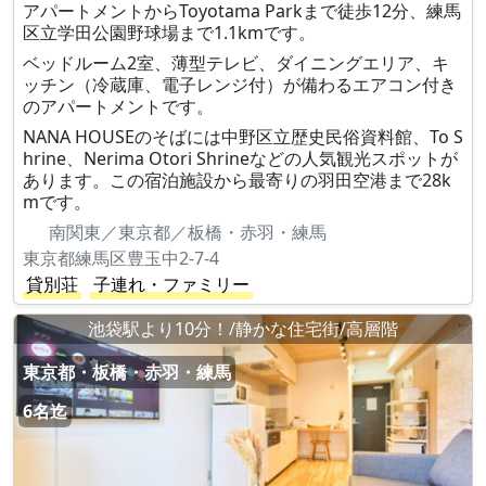
アパートメントからToyotama Parkまで徒歩12分、練馬
区立学田公園野球場まで1.1kmです。
ベッドルーム2室、薄型テレビ、ダイニングエリア、キ
ッチン（冷蔵庫、電子レンジ付）が備わるエアコン付き
のアパートメントです。
NANA HOUSEのそばには中野区立歴史民俗資料館、To S
hrine、Nerima Otori Shrineなどの人気観光スポットが
あります。この宿泊施設から最寄りの羽田空港まで28k
mです。
南関東／東京都／板橋・赤羽・練馬
東京都練馬区豊玉中2-7-4
貸別荘
子連れ・ファミリー
池袋駅より10分！/静かな住宅街/高層階
東京都・板橋・赤羽・練馬
6名迄