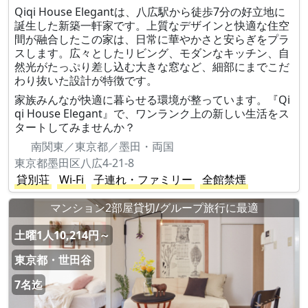
Qiqi House Elegantは、八広駅から徒歩7分の好立地に
誕生した新築一軒家です。上質なデザインと快適な住空
間が融合したこの家は、日常に華やかさと安らぎをプラ
スします。広々としたリビング、モダンなキッチン、自
然光がたっぷり差し込む大きな窓など、細部にまでこだ
わり抜いた設計が特徴です。
家族みんなが快適に暮らせる環境が整っています。『Qi
qi House Elegant』で、ワンランク上の新しい生活をス
タートしてみませんか？
南関東／東京都／墨田・両国
東京都墨田区八広4-21-8
貸別荘
Wi-Fi
子連れ・ファミリー
全館禁煙
マンション2部屋貸切/グループ旅行に最適
土曜1人10,214円～
東京都・世田谷
7名迄