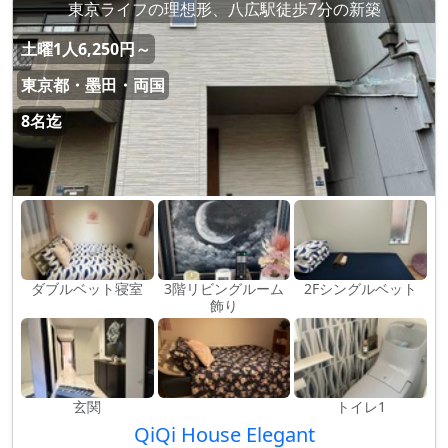
東京ライフの理想形、八広駅徒歩7分の新築
土曜1人6,250円～
東京都・墨田・両国
8名迄
ダブルベット寝室
3階リビングルーム
2Fシングルベット
飾り
玄関
トイレ1
QiQi House Elegant