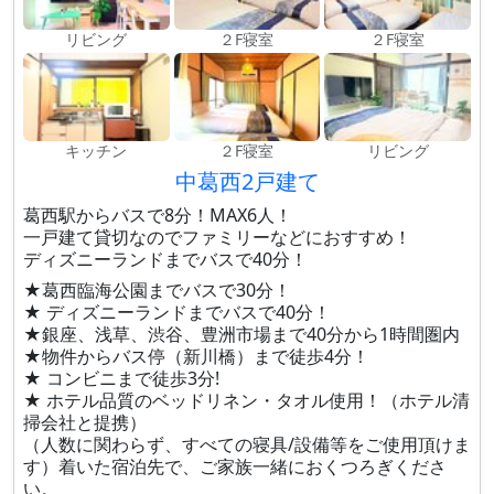
リビング
２F寝室
２F寝室
キッチン
２F寝室
リビング
中葛西2戸建て
葛西駅からバスで8分！MAX6人！
一戸建て貸切なのでファミリーなどにおすすめ！
ディズニーランドまでバスで40分！
★葛西臨海公園までバスで30分！
★ ディズニーランドまでバスで40分！
★銀座、浅草、渋谷、豊洲市場まで40分から1時間圏内
★物件からバス停（新川橋）まで徒歩4分！
★ コンビニまで徒歩3分!
★ ホテル品質のベッドリネン・タオル使用！（ホテル清
掃会社と提携）
（人数に関わらず、すべての寝具/設備等をご使用頂けま
す）着いた宿泊先で、ご家族一緒におくつろぎくださ
い。