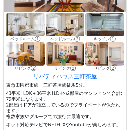
ベッドルーム①
ベッドルーム②
キッチン①
リビング②
リビング②
リビング②
リバティハウス三軒茶屋
東急田園都市線 三軒茶屋駅徒歩5分。
43平米1LDK＋36平米1LDKの2部屋のマンションで合計:
79平米になります。
2部屋はドアが独立しているのでプライベートが保たれ
ます。
複数家族やグループでの旅行に最適です。
ネット対応テレビでNETFLIXやYoutubeが楽しめます。