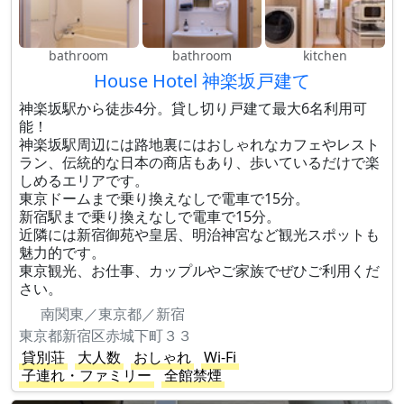
bathroom
bathroom
kitchen
House Hotel 神楽坂戸建て
神楽坂駅から徒歩4分。貸し切り戸建て最大6名利用可
能！
神楽坂駅周辺には路地裏にはおしゃれなカフェやレスト
ラン、伝統的な日本の商店もあり、歩いているだけで楽
しめるエリアです。
東京ドームまで乗り換えなしで電車で15分。
新宿駅まで乗り換えなしで電車で15分。
近隣には新宿御苑や皇居、明治神宮など観光スポットも
魅力的です。
東京観光、お仕事、カップルやご家族でぜひご利用くだ
さい。
南関東／東京都／新宿
東京都新宿区赤城下町３３
貸別荘
大人数
おしゃれ
Wi-Fi
子連れ・ファミリー
全館禁煙