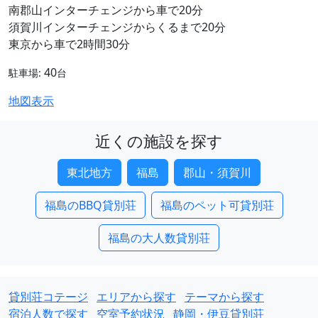
南郡山インターチェンジから車で20分
須賀川インターチェンジからくるまで20分
東京から車で2時間30分
40
駐車場:
台
地図表示
近くの施設を探す
東北地方
福島
郡山・須賀川
福島のBBQ貸別荘
福島のペット可貸別荘
福島の大人数貸別荘
貸別荘コテージ
エリアから探す
テーマから探す
宿泊人数で探す
空室予約状況
静岡・伊豆貸別荘