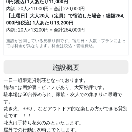
0円(税込) 1人あたり11,000円
内訳: 20人×11000円 = 合計220,000円
【土曜日】大人20人（定員）で宿泊した場合：総額264,
000円(税込) 1人あたり13,200円
内訳: 20人×13200円 = 合計264,000円
施設が公開している見積り例です。宿泊日・人数・プランによっ
ては料金が異なります。料金は税込・管理費込。
施設概要
一日一組限定貸別荘となっております。
館内には囲炉裏・ピアノがあり、大変好評です。
駐車場は60台停められ、家族・友人での集まりに最適で
す。
焚き火、BBQ 、などアウトドア的な楽しみ方ができる貸別
荘です！！！
花火は手持ち花火のみといたします。
屋外での行動は20時までとします。