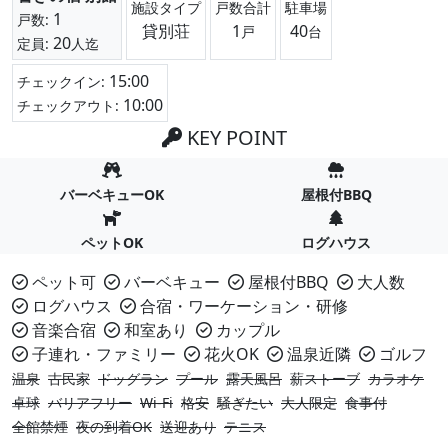
施設タイプ
戸数合計
駐車場
1
戸数:
貸別荘
1
40
戸
台
20
定員:
人迄
15:00
チェックイン:
10:00
チェックアウト:
KEY POINT
バーベキューOK
屋根付BBQ
ペットOK
ログハウス
ペット可
バーベキュー
屋根付BBQ
大人数
ログハウス
合宿・ワーケーション・研修
音楽合宿
和室あり
カップル
子連れ・ファミリー
花火OK
温泉近隣
ゴルフ
温泉
古民家
ドッグラン
プール
露天風呂
薪ストーブ
カラオケ
卓球
バリアフリー
Wi-Fi
格安
騒ぎたい
大人限定
食事付
全館禁煙
夜の到着OK
送迎あり
テニス