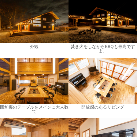
外観
焚き火をしながらBBQも最高です
よ。
囲炉裏のテーブルをメインに大人数
開放感のあるリビング
で