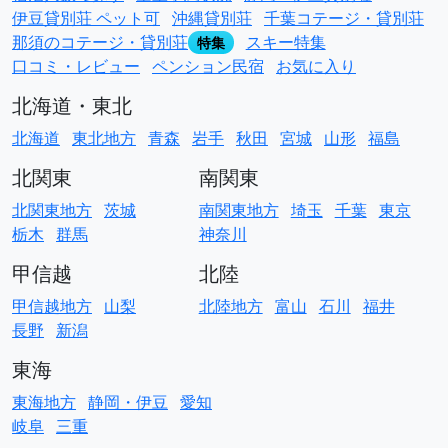
伊豆貸別荘 ペット可
沖縄貸別荘
千葉コテージ・貸別荘
那須のコテージ・貸別荘
スキー特集
特集
口コミ・レビュー
ペンション民宿
お気に入り
北海道・東北
北海道
東北地方
青森
岩手
秋田
宮城
山形
福島
北関東
南関東
北関東地方
茨城
南関東地方
埼玉
千葉
東京
栃木
群馬
神奈川
甲信越
北陸
甲信越地方
山梨
北陸地方
富山
石川
福井
長野
新潟
東海
東海地方
静岡・伊豆
愛知
岐阜
三重