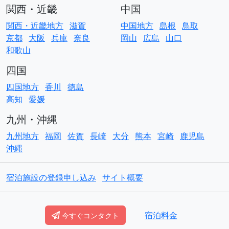
関西・近畿
中国
関西・近畿地方
滋賀
中国地方
島根
鳥取
京都
大阪
兵庫
奈良
岡山
広島
山口
和歌山
四国
四国地方
香川
徳島
高知
愛媛
九州・沖縄
九州地方
福岡
佐賀
長崎
大分
熊本
宮崎
鹿児島
沖縄
宿泊施設の登録申し込み
サイト概要
© Copyright
ACO貸別荘コテージ
宿泊料金
今すぐコンタクト