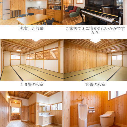
充実した設備
ご家族でミニ演奏会はいかがです
か？
１６畳の和室
16畳の和室