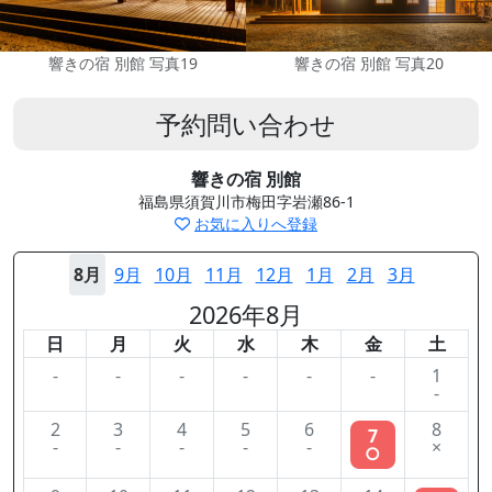
響きの宿 別館 写真19
響きの宿 別館 写真20
予約問い合わせ
響きの宿 別館
福島県須賀川市梅田字岩瀬86-1
お気に入りへ登録
8月
9月
10月
11月
12月
1月
2月
3月
2026年8月
日
月
火
水
木
金
土
-
-
-
-
-
-
1
-
2
3
4
5
6
8
7
-
-
-
-
-
×
○