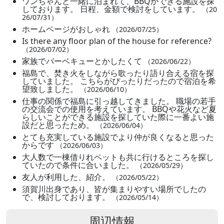
ワンちゃんと一緒に泊まれて、BBQができる施設を探
しております。 日程、金額で検討をしています。
（20
26/07/31）
ホームページがおしゃれ
（2026/07/25）
Is there any floor plan of the house for reference?
（2026/07/02）
家族でバーベキューとかしたくて
（2026/06/22）
福島で、焚き火をしながら歌ったり語り合える宿を探
していました。 こちらがぴったりだったので宿泊を希
望致しました。
（2026/06/10）
仕事の関係で福島に引っ越してきました。 職場の若手
の交流会での使用を考えています。 BBQや花火など夏
らしいことができる施設を探していた際に一番よい施
設だと思ったため。
（2026/06/04）
とても充実している施設でより仲が良くなると思った
からです
（2026/06/03）
大人数で一棟借りれペットも共に行けるところを探し
ていたので条件に合いました。
（2026/05/29）
友人が利用した、紹介。
（2026/05/22）
須賀川出身であり、皆が集まりやすい場所でしたの
で、検討しております。
（2026/05/14）
周辺情報