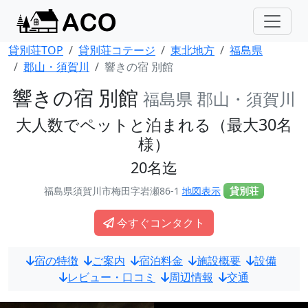
貸別荘TOP
貸別荘コテージ
東北地方
福島県
郡山・須賀川
響きの宿 別館
響きの宿 別館
福島県 郡山・須賀川
大人数でペットと泊まれる（最大30名
様）
20名迄
福島県須賀川市梅田字岩瀬86-1
地図表示
貸別荘
今すぐコンタクト
宿の特徴
ご案内
宿泊料金
施設概要
設備
レビュー・口コミ
周辺情報
交通