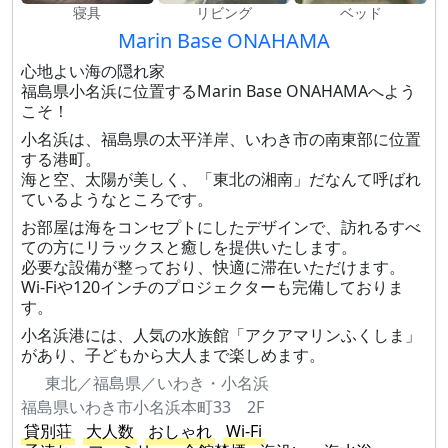
寝具
リビング
ベッド
Marin Base ONAHAMA
心地よい海の隠れ家
福島県小名浜に位置するMarin Base ONAHAMAへよう
こそ！
小名浜は、福島県の太平洋岸、いわき市の南東部に位置
する港町。
海と空、太陽が美しく、「東北の湘南」だなんて呼ばれ
ているようなところです。
お部屋は海をコンセプトにしたデザインで、訪れるすべ
ての方にリラックスと癒しを提供いたします。
必要な設備が整っており、快適に滞在いただけます。
Wi-Fiや120インチのプロジェクターも完備しておりま
す。
小名浜港には、人気の水族館「アクアマリンふくしま」
があり、子どもから大人まで楽しめます。
東北／福島県／いわき・小名浜
福島県いわき市小名浜本町33 2F
貸別荘
大人数
おしゃれ
Wi-Fi