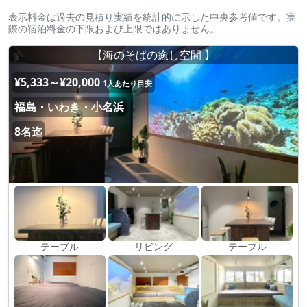
表示料金は過去の見積り実績を統計的に示した中央参考値です。実
際の宿泊料金の下限および上限ではありません。
【海のそばの癒し空間 】
¥5,333～¥20,000
1人あたり目安
福島・いわき・小名浜
8名迄
テーブル
リビング
テーブル