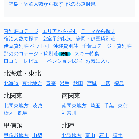
福島・宿泊人数から探す
他の都道府県
貸別荘コテージ
エリアから探す
テーマから探す
宿泊人数で探す
空室予約状況
静岡・伊豆貸別荘
伊豆貸別荘 ペット可
沖縄貸別荘
千葉コテージ・貸別荘
那須のコテージ・貸別荘
スキー特集
特集
口コミ・レビュー
ペンション民宿
お気に入り
北海道・東北
北海道
東北地方
青森
岩手
秋田
宮城
山形
福島
北関東
南関東
北関東地方
茨城
南関東地方
埼玉
千葉
東京
栃木
群馬
神奈川
甲信越
北陸
甲信越地方
山梨
北陸地方
富山
石川
福井