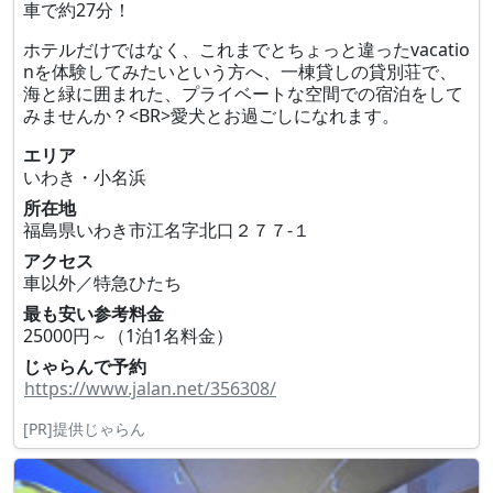
車で約27分！
ホテルだけではなく、これまでとちょっと違ったvacatio
nを体験してみたいという方へ、一棟貸しの貸別荘で、
海と緑に囲まれた、プライベートな空間での宿泊をして
みませんか？<BR>愛犬とお過ごしになれます。
エリア
いわき・小名浜
所在地
福島県いわき市江名字北口２７７‐１
アクセス
車以外／特急ひたち
最も安い参考料金
25000円～（1泊1名料金）
じゃらんで予約
https://www.jalan.net/356308/
[PR]提供じゃらん