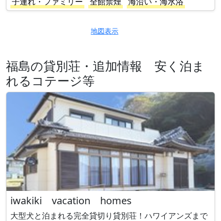
子連れ・ファミリー
全館禁煙
海沿い・海水浴
地図表示
福島の貸別荘・追加情報 安く泊ま
れるコテージ等
iwakiki vacation homes
大型犬と泊まれる完全貸切り貸別荘！ハワイアンズまで