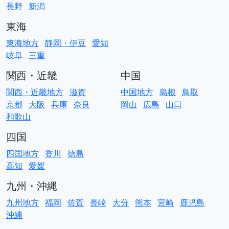
長野
新潟
東海
東海地方
静岡・伊豆
愛知
岐阜
三重
関西・近畿
中国
関西・近畿地方
滋賀
中国地方
島根
鳥取
京都
大阪
兵庫
奈良
岡山
広島
山口
和歌山
四国
四国地方
香川
徳島
高知
愛媛
九州・沖縄
九州地方
福岡
佐賀
長崎
大分
熊本
宮崎
鹿児島
沖縄