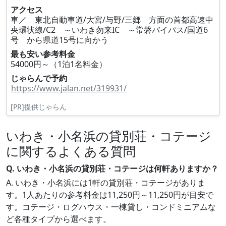
アクセス
車／ 東北自動車道/大宮/与野/三郷 方面の首都高速中
央環状線/C2 ～いわき勿来IC ～常磐バイパス/国道6
号 から県道15号に向かう
最も安い参考料金
54000円～（1泊1名料金）
じゃらんで予約
https://www.jalan.net/319931/
[PR]提供じゃらん
いわき・小名浜の貸別荘・コテージ
に関するよくある質問
Q. いわき・小名浜の貸別荘・コテージは何軒ありますか？
A. いわき・小名浜には1軒の貸別荘・コテージがありま
す。1人あたりの参考料金は11,250円～11,250円が目安で
す。コテージ・ログハウス・一棟貸し・コンドミニアムな
ど各種タイプから選べます。