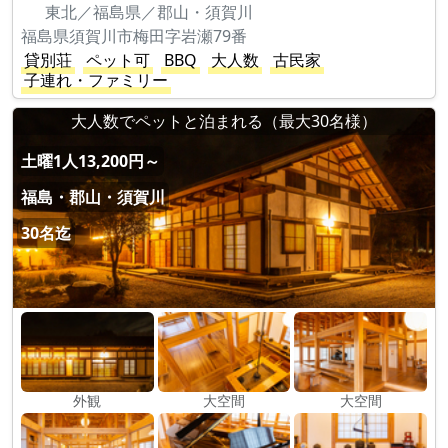
東北／福島県／郡山・須賀川
福島県須賀川市梅田字岩瀬79番
貸別荘
ペット可
BBQ
大人数
古民家
子連れ・ファミリー
大人数でペットと泊まれる（最大30名様）
土曜1人13,200円～
福島・郡山・須賀川
30名迄
外観
大空間
大空間