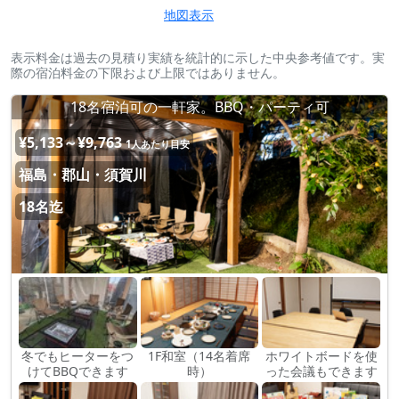
地図表示
表示料金は過去の見積り実績を統計的に示した中央参考値です。実
際の宿泊料金の下限および上限ではありません。
18名宿泊可の一軒家。BBQ・パーティ可
¥5,133～¥9,763
1人あたり目安
福島・郡山・須賀川
18名迄
冬でもヒーターをつ
1F和室（14名着席
ホワイトボードを使
けてBBQできます
時）
った会議もできます