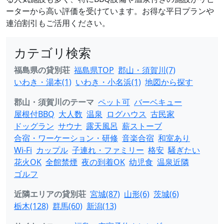
ーターから高い評価を受けています。お得な平日プランや
連泊割引もご活用ください。
カテゴリ検索
福島県の貸別荘
福島県TOP
郡山・須賀川(7)
いわき・湯本(1)
いわき・小名浜(1)
地図から探す
郡山・須賀川のテーマ
ペット可
バーベキュー
屋根付BBQ
大人数
温泉
ログハウス
古民家
ドッグラン
サウナ
露天風呂
薪ストーブ
合宿・ワーケーション・研修
音楽合宿
和室あり
Wi-Fi
カップル
子連れ・ファミリー
格安
騒ぎたい
花火OK
全館禁煙
夜の到着OK
幼児食
温泉近隣
ゴルフ
近隣エリアの貸別荘
宮城(87)
山形(6)
茨城(6)
栃木(128)
群馬(60)
新潟(13)