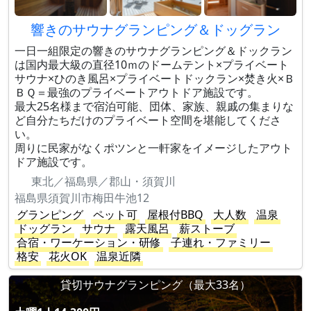
響きのサウナグランピング＆ドッグラン
一日一組限定の響きのサウナグランピング＆ドックラン
は国内最大級の直径10ｍのドームテント×プライベート
サウナ×ひのき風呂×プライベートドックラン×焚き火×Ｂ
ＢＱ＝最強のプライベートアウトドア施設です。
最大25名様まで宿泊可能、団体、家族、親戚の集まりな
ど自分たちだけのプライベート空間を堪能してくださ
い。
周りに民家がなくポツンと一軒家をイメージしたアウト
ドア施設です。
東北／福島県／郡山・須賀川
福島県須賀川市梅田牛池12
グランピング
ペット可
屋根付BBQ
大人数
温泉
ドッグラン
サウナ
露天風呂
薪ストーブ
合宿・ワーケーション・研修
子連れ・ファミリー
格安
花火OK
温泉近隣
貸切サウナグランピング（最大33名）