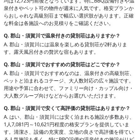
均は12,723円前後となっています。特にBBQ設備付きや温
泉付きやペット可の物件が週末に人気です。格安プランか
らおしゃれな高級別荘まで幅広い選択肢があります。正確
な料金は各施設へのお見積りをご確認ください。
Q. 郡山・須賀川で温泉付きの貸別荘はありますか？
A. 郡山・須賀川には温泉を楽しめる貸別荘が2軒ありま
す。露天風呂付きの贅沢な宿もあります。
Q. 郡山・須賀川でおすすめの貸別荘はどこですか？
A. 郡山・須賀川でおすすめなのは、温泉付きの高級別荘、
ペットと泊まれるコテージ、大人数対応の広々施設です。
用途や予算に合わせて、ファミリー向け・カップル向け・
大人数グループ向けなどからお選びいただけます。
Q. 郡山・須賀川で安くて高評価の貸別荘はありますか？
A. はい、郡山・須賀川には安く泊まれる施設が多数あり、
1人7,081円～10,621円程度の格安プランを提供していま
す。清潔さ、設備の充実度、立地の良さで高評価を得てい
る人気施設も多く、特にBBQ設備や温泉付きの施設がリピ