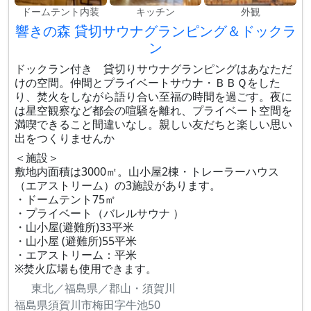
ドームテント内装
キッチン
外観
響きの森 貸切サウナグランピング＆ドックラ
ン
ドックラン付き 貸切りサウナグランピングはあなただ
けの空間。仲間とプライベートサウナ・ＢＢＱをした
り、焚火をしながら語り合い至福の時間を過ごす。夜に
は星空観察など都会の喧騒を離れ、プライベート空間を
満喫できること間違いなし。親しい友だちと楽しい思い
出をつくりませんか
＜施設＞
敷地内面積は3000㎡。山小屋2棟・トレーラーハウス
（エアストリーム）の3施設があります。
・ドームテント75㎡
・プライベート（バレルサウナ ）
・山小屋(避難所)33平米
・山小屋 (避難所)55平米
・エアストリーム：平米
※焚火広場も使用できます。
東北／福島県／郡山・須賀川
福島県須賀川市梅田字牛池50