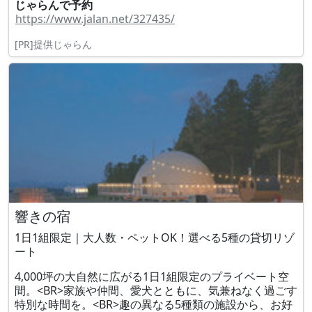
じゃらんで予約
https://www.jalan.net/327435/
[PR]提供じゃらん
響きの宿
1日1組限定｜大人数・ペットOK！選べる5種の貸切リゾ
ート
4,000坪の大自然に広がる1日1組限定のプライベート空
間。<BR>家族や仲間、愛犬とともに、気兼ねなく過ごす
特別な時間を。<BR>趣の異なる5種類の施設から、お好