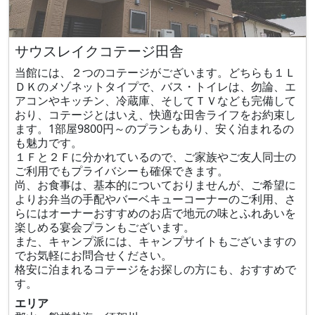
サウスレイクコテージ田舎
当館には、２つのコテージがございます。どちらも１Ｌ
ＤＫのメゾネットタイプで、バス・トイレは、勿論、エ
アコンやキッチン、冷蔵庫、そしてＴＶなども完備して
おり、コテージとはいえ、快適な田舎ライフをお約束し
ます。1部屋9800円～のプランもあり、安く泊まれるの
も魅力です。
１Ｆと２Ｆに分かれているので、ご家族やご友人同士の
ご利用でもプライバシーも確保できます。
尚、お食事は、基本的についておりませんが、ご希望に
よりお弁当の手配やバーベキューコーナーのご利用、さ
らにはオーナーおすすめのお店で地元の味とふれあいを
楽しめる宴会プランもございます。
また、キャンプ派には、キャンプサイトもございますの
でお気軽にお問合せください。
格安に泊まれるコテージをお探しの方にも、おすすめで
す。
エリア