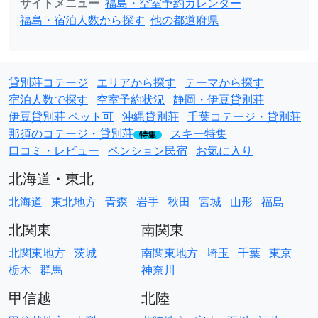
サイトメニュー
福島・空室予約カレンダー
福島・宿泊人数から探す
他の都道府県
貸別荘コテージ
エリアから探す
テーマから探す
宿泊人数で探す
空室予約状況
静岡・伊豆貸別荘
伊豆貸別荘 ペット可
沖縄貸別荘
千葉コテージ・貸別荘
那須のコテージ・貸別荘
スキー特集
特集
口コミ・レビュー
ペンション民宿
お気に入り
北海道・東北
北海道
東北地方
青森
岩手
秋田
宮城
山形
福島
北関東
南関東
北関東地方
茨城
南関東地方
埼玉
千葉
東京
栃木
群馬
神奈川
甲信越
北陸