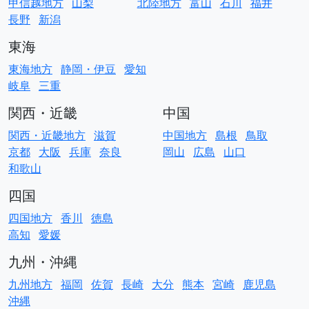
甲信越地方
山梨
北陸地方
富山
石川
福井
長野
新潟
東海
東海地方
静岡・伊豆
愛知
岐阜
三重
関西・近畿
中国
関西・近畿地方
滋賀
中国地方
島根
鳥取
京都
大阪
兵庫
奈良
岡山
広島
山口
和歌山
四国
四国地方
香川
徳島
高知
愛媛
九州・沖縄
九州地方
福岡
佐賀
長崎
大分
熊本
宮崎
鹿児島
沖縄