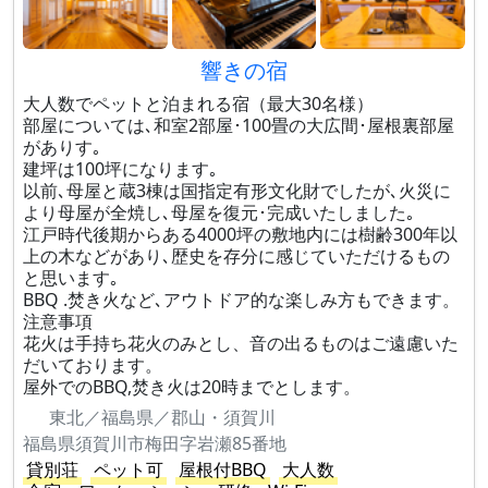
響きの宿
大人数でペットと泊まれる宿（最大30名様）
部屋については､和室2部屋･100畳の大広間･屋根裏部屋
がありす｡
建坪は100坪になります｡
以前､母屋と蔵3棟は国指定有形文化財でしたが､火災に
より母屋が全焼し､母屋を復元･完成いたしました｡
江戸時代後期からある4000坪の敷地内には樹齢300年以
上の木などがあり､歴史を存分に感じていただけるもの
と思います｡
BBQ .焚き火など､アウトドア的な楽しみ方もできます。
注意事項
花火は手持ち花火のみとし、音の出るものはご遠慮いた
だいております。
屋外でのBBQ,焚き火は20時までとします。
東北／福島県／郡山・須賀川
福島県須賀川市梅田字岩瀬85番地
貸別荘
ペット可
屋根付BBQ
大人数