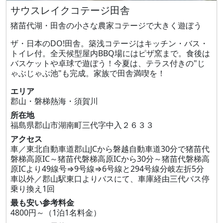
サウスレイクコテージ田舎
猪苗代湖・田舎の小さな農家コテージで大きく遊ぼう
ザ・日本のDO!田舎。築浅コテージはキッチン・バス・
トイレ付。全天候型屋内BBQ場にはピザ窯まで。食後は
バスケットや卓球で遊ぼう！今夏は、テラス付きの"じ
ゃぶじゃぶ池"も完成。家族で田舎満喫を！
エリア
郡山・磐梯熱海・須賀川
所在地
福島県郡山市湖南町三代字中入２６３３
アクセス
車／東北自動車道郡山JCから磐越自動車道30分で猪苗代
磐梯高原IC～猪苗代磐梯高原ICから30分～猪苗代磐梯高
原ICより49線号⇒9号線⇒6号線と294号線分岐左折5分
車以外／郡山駅東口よりバスにて、車庫経由三代バス停
乗り換え1回
最も安い参考料金
4800円～（1泊1名料金）