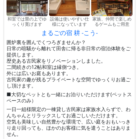
和室では畳の上でゆ
設備は使いやすい仕
家族、仲間で楽しめ
っくり寛げます
様になっています
るゲームもご用意
まるごの宿 耕 -こう-
囲炉裏を囲んでくつろぎませんか？
日常の喧騒から離れて田舎に帰る非日常の宿泊体験をご
提供します。
歴史ある古民家をリノベーションしました。
二間続きの12帖和室は縁側つき。
外には広いお庭もあります。
古民家の趣が残るプライベートな空間でゆっくりお過ご
し頂けます。
■大切なペットとも一緒にお泊りいただけます(ペットス
ペースのみ）
一日一組様限定の一棟貸し古民家は家族水入らずで、わ
んちゃんとリラックスしてお過ごしいただけます。
空気も美味しい自然豊かな環境で、広い庭をおもいっき
り走り回っても、ほかのお客様に気を遣うことはありま
せん。