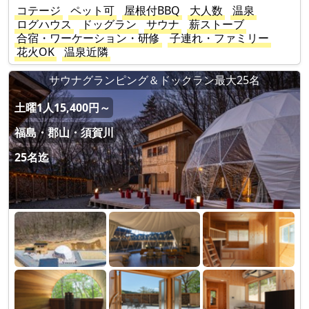
コテージ
ペット可
屋根付BBQ
大人数
温泉
ログハウス
ドッグラン
サウナ
薪ストーブ
合宿・ワーケーション・研修
子連れ・ファミリー
花火OK
温泉近隣
サウナグランピング＆ドックラン最大25名
土曜1人15,400円～
福島・郡山・須賀川
25名迄