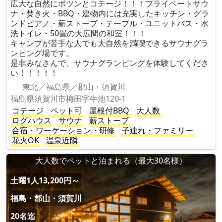
広大な自然にポツンとコテージ！！！プライベートサウ
ナ・焚き火・BBQ・建物内には充実したキッチン・グラ
ンドピアノ・薪ストーブ・テーブル・ユニットバス・水
洗トイレ・50畳の大広間の和室！！！
キャンプが苦手な人でも大自然を満喫できるサウナグラ
ンピング場です。
是非みなさんで、サウナグランピングを体験してくださ
い！！！！！
東北／福島県／郡山・須賀川
福島県須賀川市梅田字牛池120-1
コテージ
ペット可
屋根付BBQ
大人数
ログハウス
サウナ
薪ストーブ
合宿・ワーケーション・研修
子連れ・ファミリー
花火OK
温泉近隣
大人数でペットと泊まれる（最大30名様）
土曜1人13,200円～
福島・郡山・須賀川
20名迄