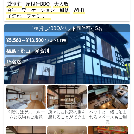
貸別荘
屋根付BBQ
大人数
合宿・ワーケーション・研修
Wi-Fi
子連れ・ファミリー
1棟貸し/BBQ/ペット同伴可/15名
¥5,560～¥13,500
1人あたり目安
福島・郡山・須賀川
15名迄
２階にはゲストルー
所々に古民家の趣を
ペットと一緒に泊ま
ムと収納もご用意
感じることができま
れるスペースもご用
す
意