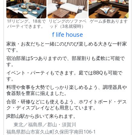
1Fリビング。18名で
リビングのソファベ
ゲーム多数あります
パーティできます。
ッド（3名就寝時）
f life house
家族・お友だちと一緒にのびのび楽しめる大きな一軒家
です。
宿泊部屋は5つありますので、部屋割りも柔軟に可能で
す。
イベント・パーティもできます。庭ではBBQも可能で
す。
料理や食事を大勢でしっかり楽しめるよう、調理器具や
食器類を豊富に揃えました。
合宿・研修などにも使えるよう、ホワイトボード・デス
ク・ディスプレイなども用意しています。
JR郡山駅から歩いて来られます。
東北／福島県／郡山・須賀川
福島県郡山市富久山町久保田字南田106-1