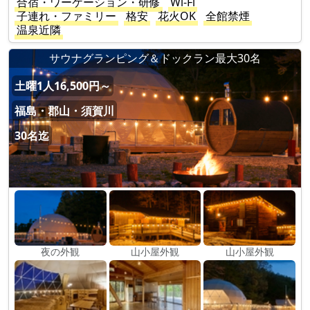
合宿・ワーケーション・研修
Wi-Fi
子連れ・ファミリー
格安
花火OK
全館禁煙
温泉近隣
サウナグランピング＆ドックラン最大30名
土曜1人16,500円～
福島・郡山・須賀川
30名迄
夜の外観
山小屋外観
山小屋外観