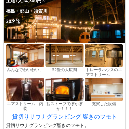
土曜1人14,300円～
福島・郡山・須賀川
30名迄
みんなでわいわい、
52畳の大広間
トレーラハウスのエ
アストリーム！！！
エアストリーム 内
薪ストーブでぽかぽ
充実した設備
装
か！！！
貸切りサウナグランピング 響きのフモト
貸切サウナグランピング響きのフモト。