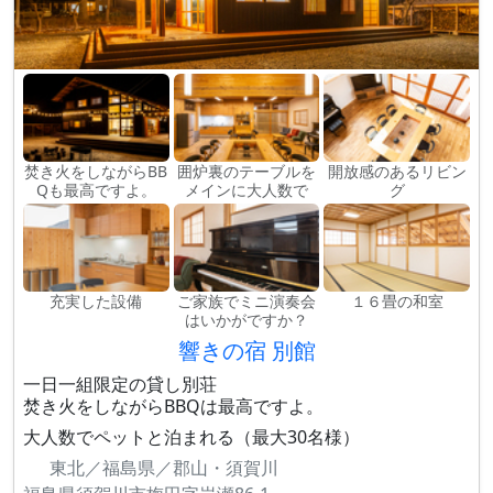
焚き火をしながらBB
囲炉裏のテーブルを
開放感のあるリビン
Qも最高ですよ。
メインに大人数で
グ
充実した設備
ご家族でミニ演奏会
１６畳の和室
はいかがですか？
響きの宿 別館
一日一組限定の貸し別荘
焚き火をしながらBBQは最高ですよ。
大人数でペットと泊まれる（最大30名様）
東北／福島県／郡山・須賀川