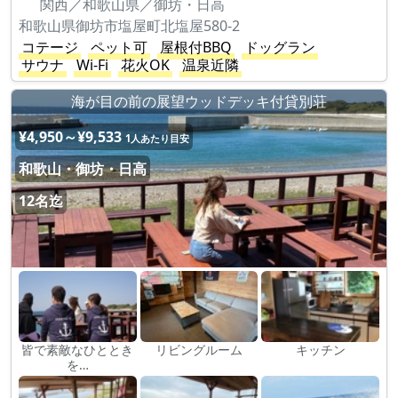
関西／和歌山県／御坊・日高
和歌山県御坊市塩屋町北塩屋580-2
コテージ
ペット可
屋根付BBQ
ドッグラン
サウナ
Wi-Fi
花火OK
温泉近隣
海が目の前の展望ウッドデッキ付貸別荘
¥4,950～¥9,533
1人あたり目安
和歌山・御坊・日高
12名迄
皆で素敵なひととき
リビングルーム
キッチン
を…