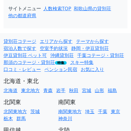
サイトメニュー
人数検索TOP
和歌山県の貸別荘
他の都道府県
貸別荘コテージ
エリアから探す
テーマから探す
宿泊人数で探す
空室予約状況
静岡・伊豆貸別荘
伊豆貸別荘 ペット可
沖縄貸別荘
千葉コテージ・貸別荘
那須のコテージ・貸別荘
スキー特集
特集
口コミ・レビュー
ペンション民宿
お気に入り
北海道・東北
北海道
東北地方
青森
岩手
秋田
宮城
山形
福島
北関東
南関東
北関東地方
茨城
南関東地方
埼玉
千葉
東京
栃木
群馬
神奈川
甲信越
北陸