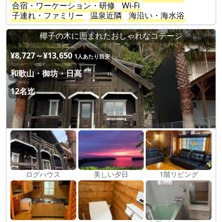
合宿・ワーケーション・研修
Wi-Fi
子連れ・ファミリー
温泉近隣
海沿い・海水浴
椰子の木に囲まれたおしゃれなコテージ
¥8,727～¥13,650
1人あたり目安
和歌山・御坊・日高
12名迄
ログハウス
美しい夕日
1階リビング