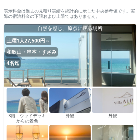
表示料金は過去の見積り実績を統計的に示した中央参考値です。実
際の宿泊料金の下限および上限ではありません。
​自然を感じ、原点に戻る場所
土曜1人27,500円～
和歌山・串本・すさみ
4名迄
3階 ウッドデッキ
外観
外観
からの景色