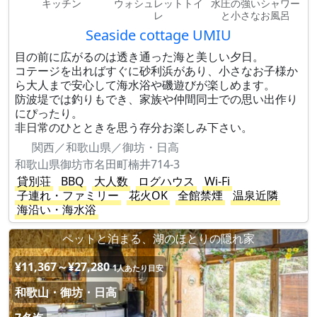
キッチン
ウォシュレットトイ
水圧の強いシャワー
レ
と小さなお風呂
Seaside cottage UMIU
目の前に広がるのは透き通った海と美しい夕日。
コテージを出ればすぐに砂利浜があり、小さなお子様か
ら大人まで安心して海水浴や磯遊びが楽しめます。
防波堤では釣りもでき、家族や仲間同士での思い出作り
にぴったり。
非日常のひとときを思う存分お楽しみ下さい。
関西／和歌山県／御坊・日高
和歌山県御坊市名田町楠井714-3
貸別荘
BBQ
大人数
ログハウス
Wi-Fi
子連れ・ファミリー
花火OK
全館禁煙
温泉近隣
海沿い・海水浴
ペットと泊まる、湖のほとりの隠れ家
¥11,367～¥27,280
1人あたり目安
和歌山・御坊・日高