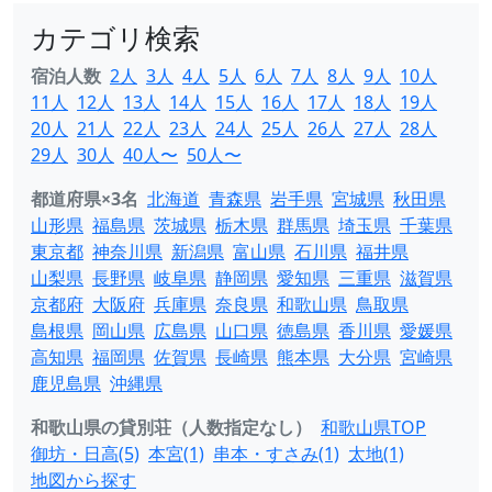
カテゴリ検索
宿泊人数
2人
3人
4人
5人
6人
7人
8人
9人
10人
11人
12人
13人
14人
15人
16人
17人
18人
19人
20人
21人
22人
23人
24人
25人
26人
27人
28人
29人
30人
40人〜
50人〜
都道府県×3名
北海道
青森県
岩手県
宮城県
秋田県
山形県
福島県
茨城県
栃木県
群馬県
埼玉県
千葉県
東京都
神奈川県
新潟県
富山県
石川県
福井県
山梨県
長野県
岐阜県
静岡県
愛知県
三重県
滋賀県
京都府
大阪府
兵庫県
奈良県
和歌山県
鳥取県
島根県
岡山県
広島県
山口県
徳島県
香川県
愛媛県
高知県
福岡県
佐賀県
長崎県
熊本県
大分県
宮崎県
鹿児島県
沖縄県
和歌山県の貸別荘（人数指定なし）
和歌山県TOP
御坊・日高(5)
本宮(1)
串本・すさみ(1)
太地(1)
地図から探す