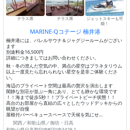
テラス席
テラス席
ジェットスキーも可
能！
MARINE-Qコテージ 楠井港
楠井港には、バレルサウナ＆ジャグジールームがござい
ます
別途料金16,500円
詳細につきましてはお問い合わせください。
秋・冬の澄んだ空気の中、満点の星空はプラネタリウム
以上一度見たら忘れられない星空を是非ご体験くださ
い。
海辺のプライベート空間は最高の贅沢を演出します
閑静な別荘が並ぶ一角にあり、とても静かな環境です
！！海まで徒歩5秒！！プライベートビーチ状態！！
高台のお部屋から直結の広々としたウッドデッキからの
眺望が自慢
屋根付バーベキュースペースで天候を気にせ…
関西／和歌山県／御坊・日高
和歌山県日高郡印南町印南3429-1