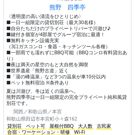
熊野 四季亭
〈透明度の高い清流をひとりじめ〉
■一日一組限定の貸切別荘（最大30名様）
■自分たちだけのプライベートリバーで川遊び♪
■鍵付き個室が4部屋でグループ宿泊に最適！
■無料キッチン設備充実
（3口ガスコンロ・食器・キッチンツール各種）
■一部雨でも濡れずにBBQ可能（BBQコンロ有料貸出あ
り）
■夜は満天の星空のもと大自然を満喫
■世界遺産「熊野古道」近く
■「湯の峰温泉」など3つの温泉が車10分以内
■ペット無料宿泊 ※条件あり
夏は川遊び、冬は近くの温泉へ。
熊野四季亭は一日一組限定の完全プライベート純和風貸
別荘です。
関西／和歌山県／本宮
和歌山県田辺市本宮町小々森162
貸別荘
ペット可
屋根付BBQ
大人数
古民家
合宿・ワーケーション・研修
Wi-Fi