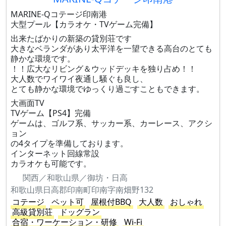
MARINE-Qコテージ印南港
大型プール【カラオケ・TVゲーム完備】
出来たばかりの新築の貸別荘です
大きなベランダがあり太平洋を一望できる高台のとても
静かな環境です。
！！広大なリビング＆ウッドデッキを独り占め！！
大人数でワイワイ夜通し騒ぐも良し、
とても静かな環境でゆっくり過ごすこともできます。
大画面TV
TVゲーム【PS4】完備
ゲームは、ゴルフ系、サッカー系、カーレース、アクシ
ョン
の4タイプを準備しております。
インターネット回線常設
カラオケも可能です。
関西／和歌山県／御坊・日高
和歌山県日高郡印南町印南字南畑野132
コテージ
ペット可
屋根付BBQ
大人数
おしゃれ
高級貸別荘
ドッグラン
合宿・ワーケーション・研修
Wi-Fi