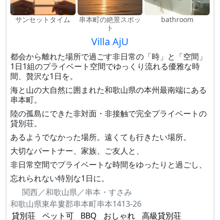
サンセットタイム
串本町の絶景スポッ
bathroom
ト
Villa AjU
都会から離れた場所で過ごす非日常の「時」と「空間」
1日1組のプライベート空間でゆっくり流れる優雅な時
間、贅沢な1日を。
海と山の大自然に囲まれた​和歌山県の本州最南端にある
串本町。
​陸の孤島にできた​非対面・非接触で完全プライベートの
貸別荘。
あるようでなかった場所。遠くても行きたい場所。
大切なパートナー、家族、ご友人と、
非日常空間でプライベートな時間をゆったりと過ごし、
忘れられない特別な1日に。
関西／和歌山県／串本・すさみ
和歌山県東牟婁郡串本町串本1413-26
貸別荘
ペット可
BBQ
おしゃれ
高級貸別荘