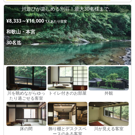
川遊びが楽しめる別荘！最大30名様まで。
¥8,333～¥16,000
1人あたり目安
和歌山・本宮
30名迄
川を眺めながらゆっ
トイレ付きのお部屋
外観
たり過ごせる客室
床の間
飾り棚とデスクスペ
川が見える客室
ースのある客室