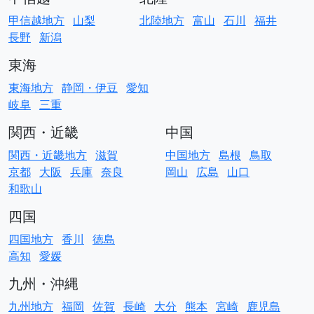
甲信越地方
山梨
北陸地方
富山
石川
福井
長野
新潟
東海
東海地方
静岡・伊豆
愛知
岐阜
三重
関西・近畿
中国
関西・近畿地方
滋賀
中国地方
島根
鳥取
京都
大阪
兵庫
奈良
岡山
広島
山口
和歌山
四国
四国地方
香川
徳島
高知
愛媛
九州・沖縄
九州地方
福岡
佐賀
長崎
大分
熊本
宮崎
鹿児島