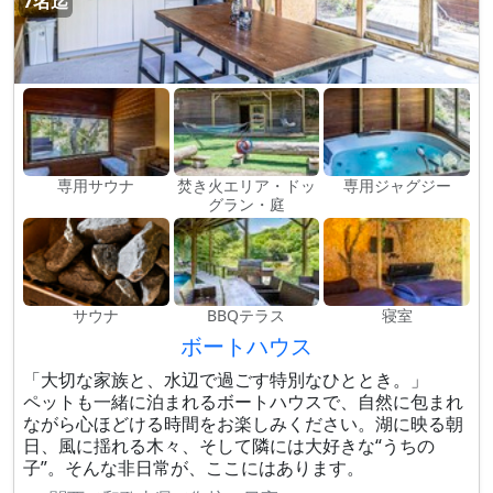
7名迄
専用サウナ
焚き火エリア・ドッ
専用ジャグジー
グラン・庭
サウナ
BBQテラス
寝室
ボートハウス
「大切な家族と、水辺で過ごす特別なひととき。」
ペットも一緒に泊まれるボートハウスで、自然に包まれ
ながら心ほどける時間をお楽しみください。湖に映る朝
日、風に揺れる木々、そして隣には大好きな“うちの
子”。そんな非日常が、ここにはあります。