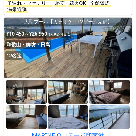
子連れ・ファミリー
格安
花火OK
全館禁煙
温泉近隣
大型プール【カラオケ・TVゲーム完備】
¥10,450～¥26,950
1人あたり目安
和歌山・御坊・日高
12名迄
MARINE-Qコテージ印南港