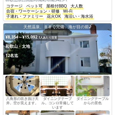
コテージ
ペット可
屋根付BBQ
大人数
合宿・ワーケーション・研修
Wi-Fi
子連れ・ファミリー
花火OK
海沿い・海水浴
天然温泉、ＢＢＱ完備、海が目の前♪
¥8,354～¥15,092
1人あたり目安
和歌山・太地
12名迄
八角形の吹き抜け天
ダイニングテーブ
ダイニングテーブル
井。空が見えます。
ル。コンロ常備して
からの景色
います