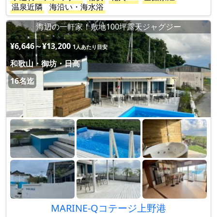
温泉近隣
海沿い・海水浴
海辺の一軒家！敷地100坪露天ジャグジー
¥6,646～¥13,200
1人あたり目安
和歌山・御坊・日高
16名迄
MARINE-Qコテージ上野港