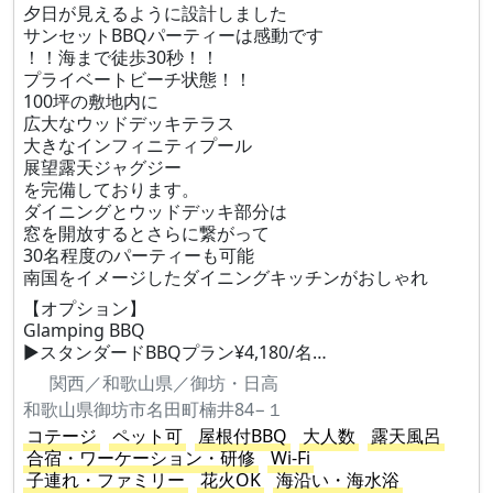
夕日が見えるように設計しました
サンセットBBQパーティーは感動です
！！海まで徒歩30秒！！
プライベートビーチ状態！！
100坪の敷地内に
広大なウッドデッキテラス
大きなインフィニティプール
展望露天ジャグジー
を完備しております。
ダイニングとウッドデッキ部分は
窓を開放するとさらに繋がって
30名程度のパーティーも可能
南国をイメージしたダイニングキッチンがおしゃれ
【オプション】
Glamping BBQ
▶︎スタンダードBBQプラン¥4,180/名…
関西／和歌山県／御坊・日高
和歌山県御坊市名田町楠井84−１
コテージ
ペット可
屋根付BBQ
大人数
露天風呂
合宿・ワーケーション・研修
Wi-Fi
子連れ・ファミリー
花火OK
海沿い・海水浴