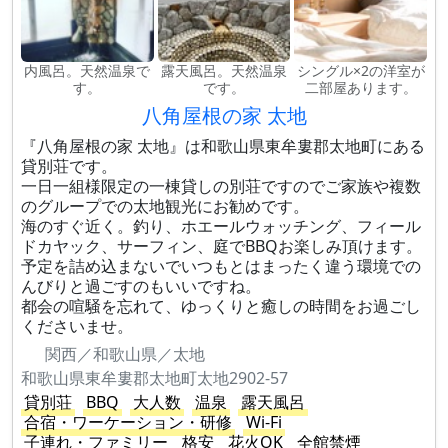
内風呂。天然温泉で
露天風呂。天然温泉
シングル×2の洋室が
す。
です。
二部屋あります。
八角屋根の家 太地
『八角屋根の家 太地』は和歌山県東牟婁郡太地町にある
貸別荘です。
一日一組様限定の一棟貸しの別荘ですのでご家族や複数
のグループでの太地観光にお勧めです。
海のすぐ近く。釣り、ホエールウォッチング、フィール
ドカヤック、サーフィン、庭でBBQお楽しみ頂けます。
予定を詰め込まないでいつもとはまったく違う環境での
んびりと過ごすのもいいですね。
都会の喧騒を忘れて、ゆっくりと癒しの時間をお過ごし
くださいませ。
関西／和歌山県／太地
和歌山県東牟婁郡太地町太地2902-57
貸別荘
BBQ
大人数
温泉
露天風呂
合宿・ワーケーション・研修
Wi-Fi
子連れ・ファミリー
格安
花火OK
全館禁煙