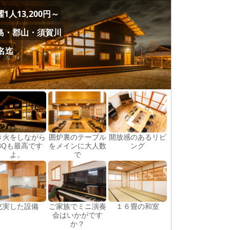
1人13,200円～
島・郡山・須賀川
0名迄
き火をしながら
囲炉裏のテーブル
開放感のあるリビ
BQも最高です
をメインに大人数
ング
よ。
で
充実した設備
ご家族でミニ演奏
１６畳の和室
会はいかがです
か？