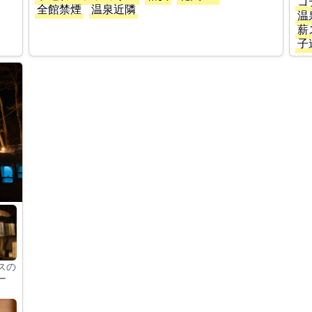
コ
全館禁煙
温泉近隣
温
薪
子
スの
ー