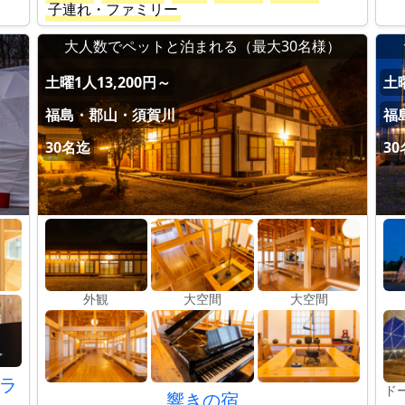
子連れ・ファミリー
名
大人数でペットと泊まれる（最大30名様）
土曜1人13,200円～
土曜
福島・郡山・須賀川
福
30名迄
3
外観
大空間
大空間
ラ
ド
響きの宿