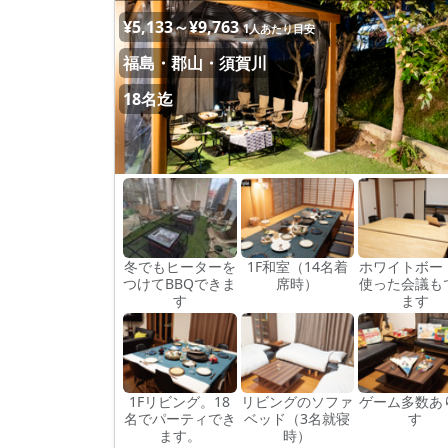
¥5,133～¥9,763
1人あたり目安
福島・郡山・須賀川
18名迄
冬でもヒーターを
1F和室（14名着
ホワイトボー
つけてBBQできま
席時）
使った会議も
す
ます
1Fリビング。18
リビングのソファ
ゲーム多数あ
名でパーティでき
ベッド（3名就寝
す
ます。
時）