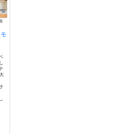
備
フモ
ベ
し
テ
大
サ
し