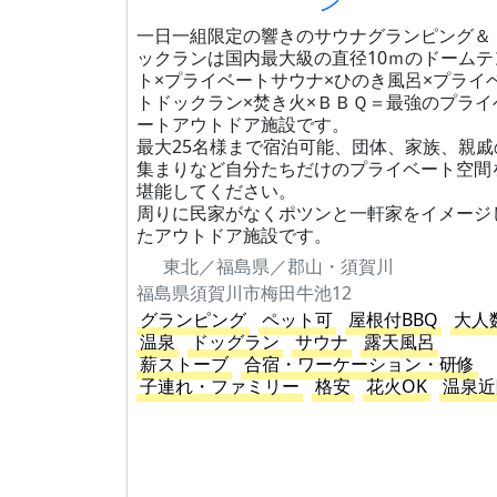
ン
一日一組限定の響きのサウナグランピング＆
ックランは国内最大級の直径10ｍのドームテ
ト×プライベートサウナ×ひのき風呂×プライ
トドックラン×焚き火×ＢＢＱ＝最強のプライ
ートアウトドア施設です。
最大25名様まで宿泊可能、団体、家族、親戚
集まりなど自分たちだけのプライベート空間
堪能してください。
周りに民家がなくポツンと一軒家をイメージ
たアウトドア施設です。
東北／福島県／郡山・須賀川
福島県須賀川市梅田牛池12
グランピング
ペット可
屋根付BBQ
大人
温泉
ドッグラン
サウナ
露天風呂
薪ストーブ
合宿・ワーケーション・研修
子連れ・ファミリー
格安
花火OK
温泉近