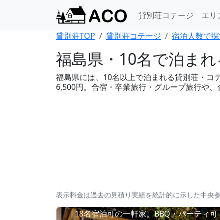
貸別荘コテージ
エリ
貸別荘TOP
貸別荘コテージ
宿泊人数で探
福島県・10名で泊ま
福島県には、10名以上で泊まれる貸別荘・コテー
6,500円。合宿・卒業旅行・グループ旅行や
表示料金は過去の見積り実績を統計的に示した中央
18名宿泊可の一軒家。BBQ・パーティ可