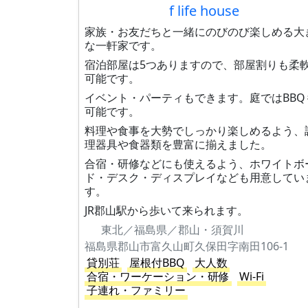
f life house
家族・お友だちと一緒にのびのび楽しめる大
な一軒家です。
宿泊部屋は5つありますので、部屋割りも柔
可能です。
イベント・パーティもできます。庭ではBBQ
可能です。
料理や食事を大勢でしっかり楽しめるよう、
理器具や食器類を豊富に揃えました。
合宿・研修などにも使えるよう、ホワイトボ
ド・デスク・ディスプレイなども用意してい
す。
JR郡山駅から歩いて来られます。
東北／福島県／郡山・須賀川
福島県郡山市富久山町久保田字南田106-1
貸別荘
屋根付BBQ
大人数
合宿・ワーケーション・研修
Wi-Fi
子連れ・ファミリー