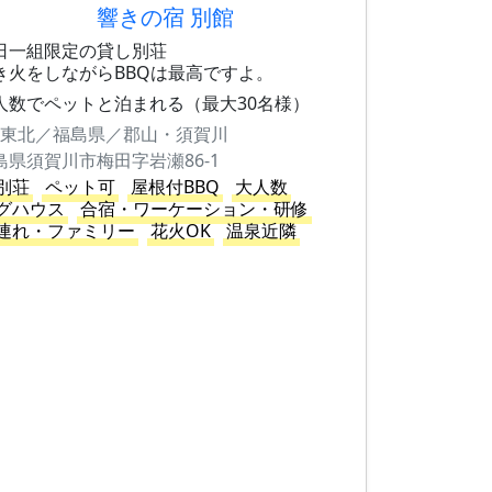
響きの宿 別館
日一組限定の貸し別荘
き火をしながらBBQは最高ですよ。
人数でペットと泊まれる（最大30名様）
東北／福島県／郡山・須賀川
島県須賀川市梅田字岩瀬86-1
別荘
ペット可
屋根付BBQ
大人数
グハウス
合宿・ワーケーション・研修
連れ・ファミリー
花火OK
温泉近隣