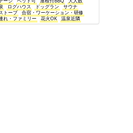
テージ
ペット可
屋根付BBQ
大人数
泉
ログハウス
ドッグラン
サウナ
ストーブ
合宿・ワーケーション・研修
連れ・ファミリー
花火OK
温泉近隣