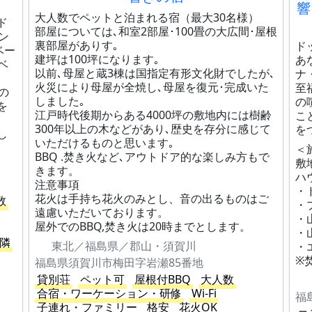
響
大人数でペットと泊まれる宿（最大30名様）
ド
部屋については､和室2部屋･100畳の大広間･屋根
ン
裏部屋がありす｡
ド
ベー
建坪は100坪になります｡
あ
ベ
以前､母屋と蔵3棟は国指定有形文化財でしたが､
ナ
火災により母屋が全焼し､母屋を復元･完成いた
至
の
しました｡
の
を
江戸時代後期からある4000坪の敷地内には樹齢
こ
300年以上の木などがあり､歴史を存分に感じて
を
し
いただけるものと思います｡
＜
BBQ .焚き火など､アウトドア的な楽しみ方もで
敷
きます。
ハ
注意事項
・
花火は手持ち花火のみとし、音の出るものはご
数
・
遠慮いただいております。
・
屋外でのBBQ,焚き火は20時までとします。
・
隣
東北／福島県／郡山・須賀川
・
※
福島県須賀川市梅田字岩瀬85番地
貸別荘
ペット可
屋根付BBQ
大人数
合宿・ワーケーション・研修
Wi-Fi
福
子連れ・ファミリー
格安
花火OK