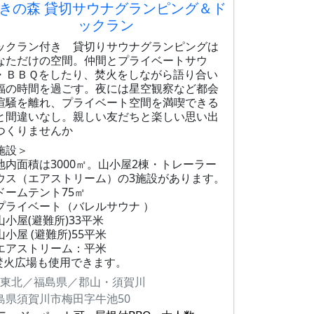
きの森 貸切サウナグランピング＆ド
ックラン
ックラン付き 貸切りサウナグランピングは
なただけの空間。仲間とプライベートサウ
・ＢＢＱをしたり、焚火をしながら語り合い
福の時間を過ごす。夜には星空観察など都会
喧騒を離れ、プライベート空間を満喫できる
と間違いなし。親しい友だちと楽しい思い出
つくりませんか
施設＞
地内面積は3000㎡。山小屋2棟・トレーラー
ウス（エアストリーム）の3施設があります。
ドームテント75㎡
プライベート（バレルサウナ ）
山小屋(避難所)33平米
山小屋 (避難所)55平米
エアストリーム：平米
焚火広場も使用できます。
東北／福島県／郡山・須賀川
島県須賀川市梅田字牛池50