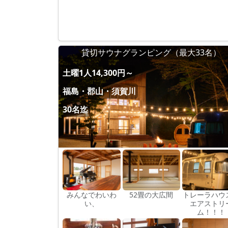
貸切サウナグランピング（最大33名）
土曜1人14,300円～
福島・郡山・須賀川
30名迄
みんなでわいわ
52畳の大広間
トレーラハウ
い、
エアストリ
ム！！！