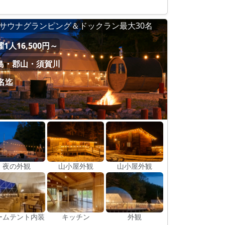
サウナグランピング＆ドックラン最大30名
1人16,500円～
島・郡山・須賀川
0名迄
夜の外観
山小屋外観
山小屋外観
ームテント内装
キッチン
外観