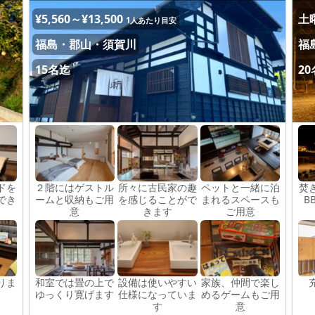
¥5,560～¥13,500
土曜
1人あたり目安
福島・郡山・須賀川
福
15名迄
2
ドを
２階にはゲストル
所々に古民家の趣
ペットと一緒に泊
焚
でき
ームと収納もご用
を感じることがで
まれるスペースも
B
意
きます
ご用意
りま
和室では畳の上で
設備は使いやすい
家族、仲間で楽し
ゆっくり寛げます
仕様になっていま
めるゲームもご用
す
意