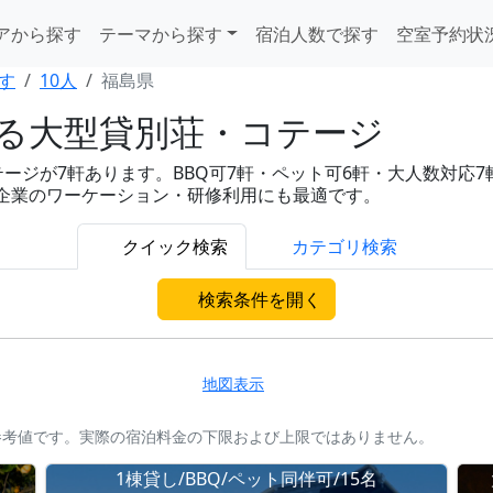
アから探す
テーマから探す
宿泊人数で探す
空室予約状
す
10人
福島県
れる大型貸別荘・コテージ
ジが7軒あります。BBQ可7軒・ペット可6軒・大人数対応7軒・
、企業のワーケーション・研修利用にも最適です。
クイック検索
カテゴリ検索
検索条件を開く
地図表示
参考値です。実際の宿泊料金の下限および上限ではありません。
1棟貸し/BBQ/ペット同伴可/15名