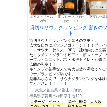
エアストリーム
薪ストーブでぽか
充実した設
内装
ぽか！！！
貸切りサウナグランピング 響きの
ト
貸切サウナグランピング響きのフモト。
広大な自然にポツンとコテージ！！！プライ
ートサウナ・焚き火・BBQ・建物内には充実
たキッチン・グランドピアノ・薪ストーブ・
ーブル・ユニットバス・水洗トイレ・50畳の
広間の和室！！！
キャンプが苦手な人でも大自然を満喫できる
ウナグランピング場です。
是非みなさんで、サウナグランピングを体験
てください！！！！！
東北／福島県／郡山・須賀川
福島県須賀川市梅田字牛池120-1
コテージ
ペット可
屋根付BBQ
大人数
ログハウス
サウナ
薪ストーブ