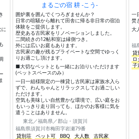
まるごの宿 耕 -こう-
き
囲炉裏を囲んでくつろぎませんか？
一
日常の喧騒から離れて田舎に帰る非日常の宿泊
焚
体験をご提供します。
軟に
大
歴史ある古民家をリノベーションしました。
二間続きの12帖和室は縁側つき。
も
外には広いお庭もあります。
福
古民家の趣が残るプライベートな空間でゆっく
貸
りお過ごし頂けます。
調
ロ
子
■大切なペットとも一緒にお泊りいただけます
(ペットスペースのみ）
ー
ま
一日一組様限定の一棟貸し古民家は家族水入ら
ずで、わんちゃんとリラックスしてお過ごしい
ただけます。
空気も美味しい自然豊かな環境で、広い庭をお
もいっきり走り回っても、ほかのお客様に気を
遣うことはありません。
東北／福島県／郡山・須賀川
福島県須賀川市梅田字岩瀬79番
貸別荘
ペット可
BBQ
大人数
古民家