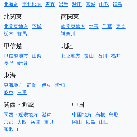
北海道
東北地方
青森
岩手
秋田
宮城
山形
福島
北関東
南関東
北関東地方
茨城
南関東地方
埼玉
千葉
東京
栃木
群馬
神奈川
甲信越
北陸
甲信越地方
山梨
北陸地方
富山
石川
福井
長野
新潟
東海
東海地方
静岡・伊豆
愛知
岐阜
三重
関西・近畿
中国
関西・近畿地方
滋賀
中国地方
島根
鳥取
京都
大阪
兵庫
奈良
岡山
広島
山口
和歌山