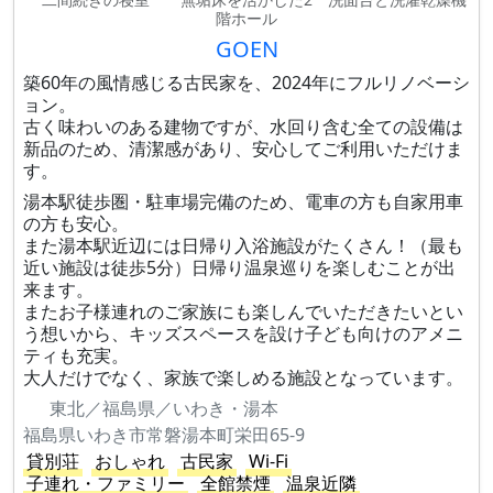
階ホール
GOEN
築60年の風情感じる古民家を、2024年にフルリノベーシ
ョン。
古く味わいのある建物ですが、水回り含む全ての設備は
新品のため、清潔感があり、安心してご利用いただけま
す。
湯本駅徒歩圏・駐車場完備のため、電車の方も自家用車
の方も安心。
また湯本駅近辺には日帰り入浴施設がたくさん！（最も
近い施設は徒歩5分）日帰り温泉巡りを楽しむことが出
来ます。
またお子様連れのご家族にも楽しんでいただきたいとい
う想いから、キッズスペースを設け子ども向けのアメニ
ティも充実。
大人だけでなく、家族で楽しめる施設となっています。
東北／福島県／いわき・湯本
福島県いわき市常磐湯本町栄田65-9
貸別荘
おしゃれ
古民家
Wi-Fi
子連れ・ファミリー
全館禁煙
温泉近隣