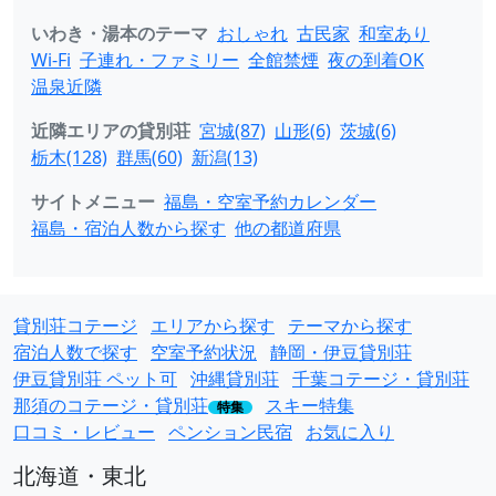
いわき・湯本のテーマ
おしゃれ
古民家
和室あり
Wi-Fi
子連れ・ファミリー
全館禁煙
夜の到着OK
温泉近隣
近隣エリアの貸別荘
宮城(87)
山形(6)
茨城(6)
栃木(128)
群馬(60)
新潟(13)
サイトメニュー
福島・空室予約カレンダー
福島・宿泊人数から探す
他の都道府県
貸別荘コテージ
エリアから探す
テーマから探す
宿泊人数で探す
空室予約状況
静岡・伊豆貸別荘
伊豆貸別荘 ペット可
沖縄貸別荘
千葉コテージ・貸別荘
那須のコテージ・貸別荘
スキー特集
特集
口コミ・レビュー
ペンション民宿
お気に入り
北海道・東北