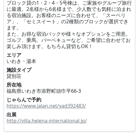
ブロック貸の1・2・4・5号棟は、ご家族やグループ旅行
に最適。2名様から6名様まで、少人数でも気軽に泊まれ
る宿泊施設。お客様のニーズに合わせて、「スーペリ
ア」、「セミスイート」の2種類のブロックが選択でき
ます。
また、お得な宿泊パックや様々なオプションをご用意。
ゴルフ、乗馬、バーベキューなど、ご希望に合わせてお
楽しみ頂けます。もちろん貸切もOK！
エリア
いわき・湯本
施設タイプ
貸別荘
所在地
福島県いわき市添野町頭巾平66-3
じゃらんで予約
https://www.jalan.net/yad392483/
出展
http://villa.helena-international.jp/