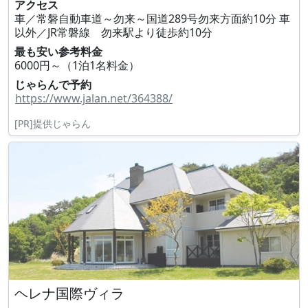
アクセス
車／常磐自動車道～勿来～国道289号勿来方面約10分 車
以外／JR常磐線 勿来駅より徒歩約10分
最も安い参考料金
6000円～（1泊1名料金）
じゃらんで予約
https://www.jalan.net/364388/
[PR]提供じゃらん
ヘレナ国際ヴィラ