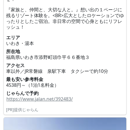
『家族と、仲間と、大切な人と。』想い出の１ページに
残るリゾート体験を。<BR>広大としたロケーションでゆ
ったりとしたご宿泊。非日常の空間で心身ともにリフレ
ッシュ！
エリア
いわき・湯本
所在地
福島県いわき市添野町頭巾平６６番地３
アクセス
車以外／JR常磐線 泉駅下車 タクシーで約10分
最も安い参考料金
4538円～（1泊1名料金）
じゃらんで予約
https://www.jalan.net/392483/
[PR]提供じゃらん