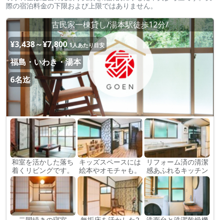
際の宿泊料金の下限および上限ではありません。
古民家一棟貸し/湯本駅徒歩12分/
¥3,438～¥7,800
1人あたり目安
福島・いわき・湯本
6名迄
和室を活かした落ち
キッズスペースには
リフォーム済の清潔
着くリビングです。
絵本やオモチャも。
感あふれるキッチン
二間続きの寝室
無垢床を活かした2
洗面台と洗濯乾燥機