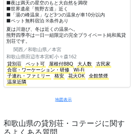
■夜は満天の星空のもと大自然を満喫
■世界遺産「熊野古道」近く
■「湯の峰温泉」など3つの温泉が車10分以内
■ペット無料宿泊 ※条件あり
夏は川遊び、冬は近くの温泉へ。
熊野四季亭は一日一組限定の完全プライベート純和風貸
別荘です。
関西／和歌山県／本宮
和歌山県田辺市本宮町小々森162
貸別荘
ペット可
屋根付BBQ
大人数
古民家
合宿・ワーケーション・研修
Wi-Fi
子連れ・ファミリー
格安
花火OK
全館禁煙
温泉近隣
地図表示
和歌山県の貸別荘・コテージに関す
るよくある質問