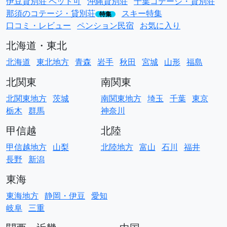
伊豆貸別荘 ペット可
沖縄貸別荘
千葉コテージ・貸別荘
那須のコテージ・貸別荘
スキー特集
特集
口コミ・レビュー
ペンション民宿
お気に入り
北海道・東北
北海道
東北地方
青森
岩手
秋田
宮城
山形
福島
北関東
南関東
北関東地方
茨城
南関東地方
埼玉
千葉
東京
栃木
群馬
神奈川
甲信越
北陸
甲信越地方
山梨
北陸地方
富山
石川
福井
長野
新潟
東海
東海地方
静岡・伊豆
愛知
岐阜
三重