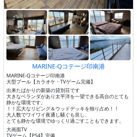
MARINE-Qコテージ印南港
MARINE-Qコテージ印南港
大型プール【カラオケ・TVゲーム完備】
出来たばかりの新築の貸別荘です
大きなベランダがあり太平洋を一望できる高台のとても
静かな環境です。
！！広大なリビング＆ウッドデッキを独り占め！！
大人数でワイワイ夜通し騒ぐも良し、
とても静かな環境でゆっくり過ごすこともできます。
大画面TV
TVゲーム【PS4】完備