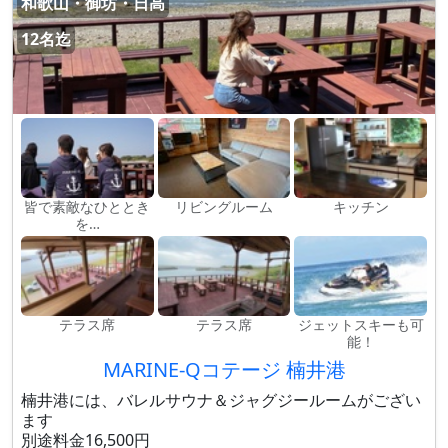
和歌山・御坊・日高
12名迄
皆で素敵なひととき
リビングルーム
キッチン
を…
テラス席
テラス席
ジェットスキーも可
能！
MARINE-Qコテージ 楠井港
楠井港には、バレルサウナ＆ジャグジールームがござい
ます
別途料金16,500円