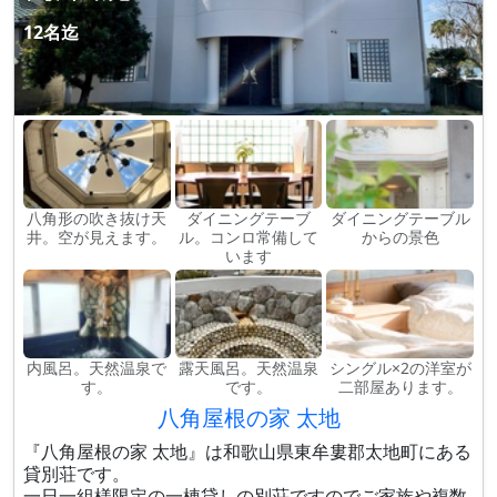
12名迄
八角形の吹き抜け天
ダイニングテーブ
ダイニングテーブル
井。空が見えます。
ル。コンロ常備して
からの景色
います
内風呂。天然温泉で
露天風呂。天然温泉
シングル×2の洋室が
す。
です。
二部屋あります。
八角屋根の家 太地
『八角屋根の家 太地』は和歌山県東牟婁郡太地町にある
貸別荘です。
一日一組様限定の一棟貸しの別荘ですのでご家族や複数