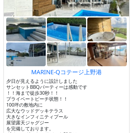
MARINE-Qコテージ上野港
夕日が見えるように設計しました
サンセットBBQパーティーは感動です
！！海まで徒歩30秒！！
プライベートビーチ状態！！
100坪の敷地内に
広大なウッドデッキテラス
大きなインフィニティプール
展望露天ジャグジー
を完備しております。