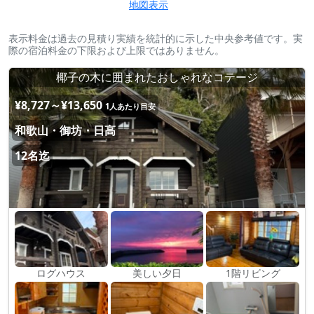
地図表示
表示料金は過去の見積り実績を統計的に示した中央参考値です。実
際の宿泊料金の下限および上限ではありません。
椰子の木に囲まれたおしゃれなコテージ
¥8,727～¥13,650
1人あたり目安
和歌山・御坊・日高
12名迄
ログハウス
美しい夕日
1階リビング