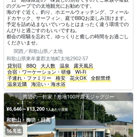
のグループでの太地観光にお勧めです。
海のすぐ近く。釣り、ホエールウォッチング、フィール
ドカヤック、サーフィン、庭でBBQお楽しみ頂けます。
予定を詰め込まないでいつもとはまったく違う環境での
んびりと過ごすのもいいですね。
都会の喧騒を忘れて、ゆっくりと癒しの時間をお過ごし
くださいませ。
関西／和歌山県／太地
和歌山県東牟婁郡太地町太地2902-57
貸別荘
BBQ
大人数
温泉
露天風呂
合宿・ワーケーション・研修
Wi-Fi
子連れ・ファミリー
格安
花火OK
全館禁煙
温泉近隣
海沿い・海水浴
海辺の一軒家！敷地100坪露天ジャグジー
¥6,646～¥13,200
1人あたり目安
和歌山・御坊・日高
16名迄