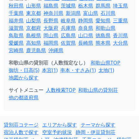
秋田県
山形県
福島県
茨城県
栃木県
群馬県
埼玉県
千葉県
東京都
神奈川県
新潟県
富山県
石川県
福井県
山梨県
長野県
岐阜県
静岡県
愛知県
三重県
滋賀県
京都府
大阪府
兵庫県
奈良県
和歌山県
鳥取県
島根県
岡山県
広島県
山口県
徳島県
香川県
愛媛県
高知県
福岡県
佐賀県
長崎県
熊本県
大分県
宮崎県
鹿児島県
沖縄県
和歌山県の貸別荘（人数指定なし）
和歌山県TOP
御坊・日高(5)
本宮(1)
串本・すさみ(1)
太地(1)
地図から探す
サイトメニュー
人数検索TOP
和歌山県の貸別荘
他の都道府県
貸別荘コテージ
エリアから探す
テーマから探す
宿泊人数で探す
空室予約状況
静岡・伊豆貸別荘