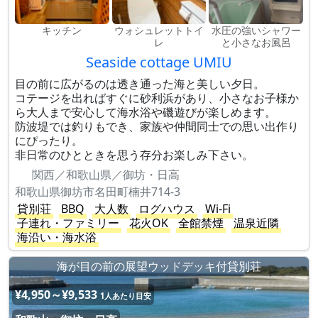
キッチン
ウォシュレットトイ
水圧の強いシャワー
レ
と小さなお風呂
Seaside cottage UMIU
目の前に広がるのは透き通った海と美しい夕日。
コテージを出ればすぐに砂利浜があり、小さなお子様か
ら大人まで安心して海水浴や磯遊びが楽しめます。
防波堤では釣りもでき、家族や仲間同士での思い出作り
にぴったり。
非日常のひとときを思う存分お楽しみ下さい。
関西／和歌山県／御坊・日高
和歌山県御坊市名田町楠井714-3
貸別荘
BBQ
大人数
ログハウス
Wi-Fi
子連れ・ファミリー
花火OK
全館禁煙
温泉近隣
海沿い・海水浴
海が目の前の展望ウッドデッキ付貸別荘
¥4,950～¥9,533
1人あたり目安