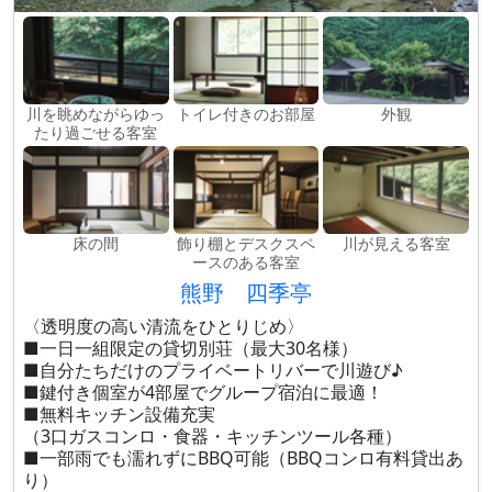
川を眺めながらゆっ
トイレ付きのお部屋
外観
たり過ごせる客室
床の間
飾り棚とデスクスペ
川が見える客室
ースのある客室
熊野 四季亭
〈透明度の高い清流をひとりじめ〉
■一日一組限定の貸切別荘（最大30名様）
■自分たちだけのプライベートリバーで川遊び♪
■鍵付き個室が4部屋でグループ宿泊に最適！
■無料キッチン設備充実
（3口ガスコンロ・食器・キッチンツール各種）
■一部雨でも濡れずにBBQ可能（BBQコンロ有料貸出あ
り）