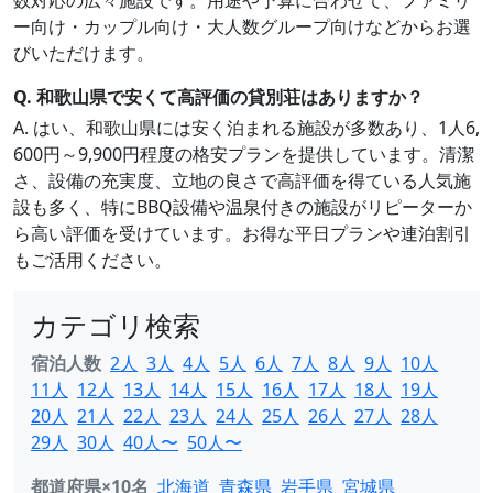
数対応の広々施設です。用途や予算に合わせて、ファミリ
ー向け・カップル向け・大人数グループ向けなどからお選
びいただけます。
Q. 和歌山県で安くて高評価の貸別荘はありますか？
A. はい、和歌山県には安く泊まれる施設が多数あり、1人6,
600円～9,900円程度の格安プランを提供しています。清潔
さ、設備の充実度、立地の良さで高評価を得ている人気施
設も多く、特にBBQ設備や温泉付きの施設がリピーターか
ら高い評価を受けています。お得な平日プランや連泊割引
もご活用ください。
カテゴリ検索
宿泊人数
2人
3人
4人
5人
6人
7人
8人
9人
10人
11人
12人
13人
14人
15人
16人
17人
18人
19人
20人
21人
22人
23人
24人
25人
26人
27人
28人
29人
30人
40人〜
50人〜
都道府県×10名
北海道
青森県
岩手県
宮城県