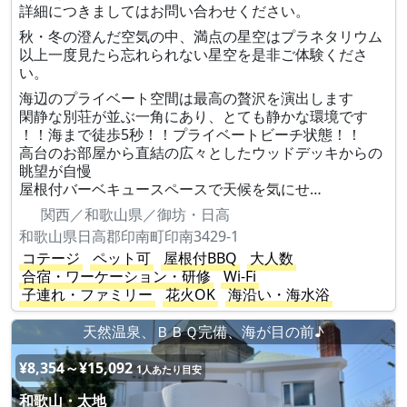
詳細につきましてはお問い合わせください。
秋・冬の澄んだ空気の中、満点の星空はプラネタリウム
以上一度見たら忘れられない星空を是非ご体験くださ
い。
海辺のプライベート空間は最高の贅沢を演出します
閑静な別荘が並ぶ一角にあり、とても静かな環境です
！！海まで徒歩5秒！！プライベートビーチ状態！！
高台のお部屋から直結の広々としたウッドデッキからの
眺望が自慢
屋根付バーベキュースペースで天候を気にせ…
関西／和歌山県／御坊・日高
和歌山県日高郡印南町印南3429-1
コテージ
ペット可
屋根付BBQ
大人数
合宿・ワーケーション・研修
Wi-Fi
子連れ・ファミリー
花火OK
海沿い・海水浴
天然温泉、ＢＢＱ完備、海が目の前♪
¥8,354～¥15,092
1人あたり目安
和歌山・太地