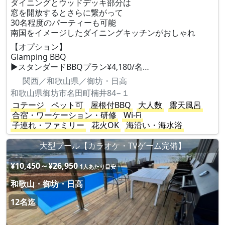
ダイニングとウッドデッキ部分は
窓を開放するとさらに繋がって
30名程度のパーティーも可能
南国をイメージしたダイニングキッチンがおしゃれ
【オプション】
Glamping BBQ
▶︎スタンダードBBQプラン¥4,180/名…
関西／和歌山県／御坊・日高
和歌山県御坊市名田町楠井84−１
コテージ
ペット可
屋根付BBQ
大人数
露天風呂
合宿・ワーケーション・研修
Wi-Fi
子連れ・ファミリー
花火OK
海沿い・海水浴
大型プール【カラオケ・TVゲーム完備】
¥10,450～¥26,950
1人あたり目安
和歌山・御坊・日高
12名迄