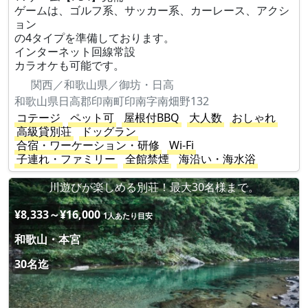
ゲームは、ゴルフ系、サッカー系、カーレース、アクシ
ョン
の4タイプを準備しております。
インターネット回線常設
カラオケも可能です。
関西／和歌山県／御坊・日高
和歌山県日高郡印南町印南字南畑野132
コテージ
ペット可
屋根付BBQ
大人数
おしゃれ
高級貸別荘
ドッグラン
合宿・ワーケーション・研修
Wi-Fi
子連れ・ファミリー
全館禁煙
海沿い・海水浴
川遊びが楽しめる別荘！最大30名様まで。
¥8,333～¥16,000
1人あたり目安
和歌山・本宮
30名迄