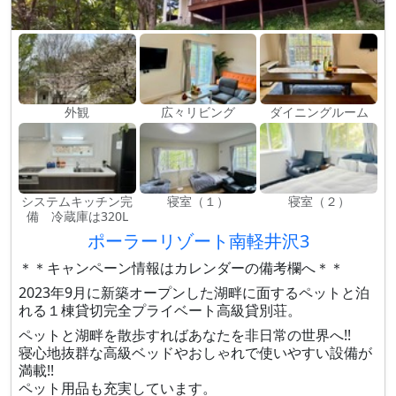
外観
広々リビング
ダイニングルーム
システムキッチン完
寝室（１）
寝室（２）
備 冷蔵庫は320L
ポーラーリゾート南軽井沢3
＊＊キャンペーン情報はカレンダーの備考欄へ＊＊
2023年9月に新築オープンした湖畔に面するペットと泊
れる１棟貸切完全プライベート高級貸別荘。
ペットと湖畔を散歩すればあなたを非日常の世界へ!!
寝心地抜群な高級ベッドやおしゃれで使いやすい設備が
満載!!
ペット用品も充実しています。