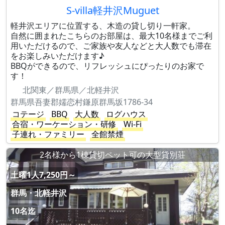
S-villa軽井沢Muguet
軽井沢エリアに位置する、木造の貸し切り一軒家。
自然に囲まれたこちらのお部屋は、最大10名様までご利
用いただけるので、ご家族や友人などと大人数でも滞在
をお楽しみいただけます♪
BBQができるので、リフレッシュにぴったりのお家で
す！
北関東／群馬県／北軽井沢
群馬県吾妻郡嬬恋村鎌原群馬坂1786-34
コテージ
BBQ
大人数
ログハウス
合宿・ワーケーション・研修
Wi-Fi
子連れ・ファミリー
全館禁煙
2名様から1棟貸切ペット可の大型貸別荘
土曜1人7,250円～
群馬・北軽井沢
10名迄