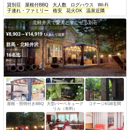
貸別荘
屋根付BBQ
大人数
ログハウス
Wi-Fi
子連れ・ファミリー
格安
花火OK
温泉近隣
北軽井沢で愛犬とすごせる別荘
¥8,903～¥14,919
1人あたり目安
群馬・北軽井沢
16名迄
屋根・照明付きBBQ
大型バーベキューグ
コテージKGB玄関
リル（有料）