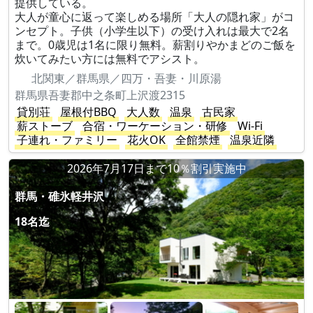
提供している。
大人が童心に返って楽しめる場所「大人の隠れ家」がコ
ンセプト。子供（小学生以下）の受け入れは最大で2名
まで。0歳児は1名に限り無料。薪割りやかまどのご飯を
炊いてみたい方には無料でアシスト。
北関東／群馬県／四万・吾妻・川原湯
群馬県吾妻郡中之条町上沢渡2315
貸別荘
屋根付BBQ
大人数
温泉
古民家
薪ストーブ
合宿・ワーケーション・研修
Wi-Fi
子連れ・ファミリー
花火OK
全館禁煙
温泉近隣
2026年7月17日まで10％割引実施中
群馬・碓氷軽井沢
18名迄