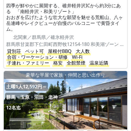
四季が鮮やかに展開する、碓井軽井沢ICから約3分にあ
る 「南軽井沢・和美リゾート」
おおぎを広げたような壮大な願望を魅せる荒船山、八ヶ
岳連峰やレイクビューが自慢のバルコニー で黄昏タイ
ム。
北関東／群馬県／碓氷軽井沢
群馬県甘楽郡下仁田町西野牧12154-180 和美湖ゾーン 2-3
貸別荘
ペット可
屋根付BBQ
大人数
合宿・ワーケーション・研修
Wi-Fi
子連れ・ファミリー
格安
全館禁煙
温泉近隣
豪華な平屋で家族・仲間と思い出作り
土曜1人12,592円～
群馬・玉原・沼田・老神
12名迄