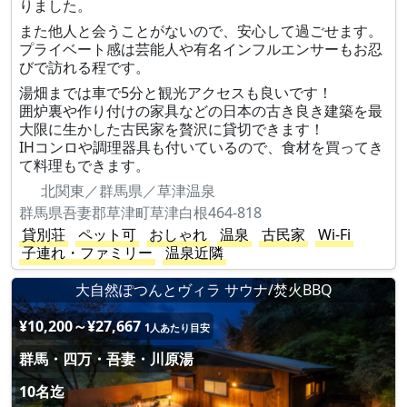
りました。
また他人と会うことがないので、安心して過ごせます。
プライベート感は芸能人や有名インフルエンサーもお忍
びで訪れる程です。
湯畑までは車で5分と観光アクセスも良いです！
囲炉裏や作り付けの家具などの日本の古き良き建築を最
大限に生かした古民家を贅沢に貸切できます！
IHコンロや調理器具も付いているので、食材を買ってき
て料理もできます。
北関東／群馬県／草津温泉
群馬県吾妻郡草津町草津白根464-818
貸別荘
ペット可
おしゃれ
温泉
古民家
Wi-Fi
子連れ・ファミリー
温泉近隣
大自然ぽつんとヴィラ サウナ/焚火BBQ
¥10,200～¥27,667
1人あたり目安
群馬・四万・吾妻・川原湯
10名迄