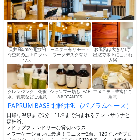
天井高6mの開放的
モニター有リモート
お風呂は大きなL字
な空間の広々ログハ
ワークデスク有り
出窓で木々に囲まれ
ウス
入浴
クレンジング、化粧
シャンプー類もLEAF
アメニティ豊富にご
水、乳液などご用意
&BOTANICS
用意
PAPRUM BASE 北軽井沢（パプラムベース）
日帰り温泉まで5分！11名まで泊まれるテントサウナと
森林浴。
✓ドッグフレンドリーな貸切ハウス
✓ワーケーションに最適！モニター2台、120インチプロ