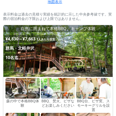
地図表示
表示料金は過去の見積り実績を統計的に示した中央参考値です。実
際の宿泊料金の下限および上限ではありません。
自然に囲まれて本格BBQ、キャンプ体験
¥4,830～¥7,663
1人あたり目安
群馬・北軽井沢
10名迄
森の中で本格BBQ体
BBQ、焚火、ピザな
BBQ台、ピザ窯、ス
験
どお楽しみください
モーキーグリルを設
置