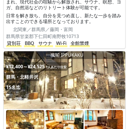
まれ、現代社会の喧騒から解放され、サウナ、瞑想、ヨ
ガ、自然浴などのリトリート体験が可能です。
日常を解き放ち、自分を見つめ直し、新たな一歩を踏み
出すことのできる場所となっております。
北関東／群馬県／藤岡・富岡
群馬県甘楽郡下仁田町南野牧10713
貸別荘
BBQ
サウナ
Wi-Fi
全館禁煙
一楓閣 IPPUKAKU
¥12,400～¥24,525
1人あたり目安
群馬・北軽井沢
15名迄