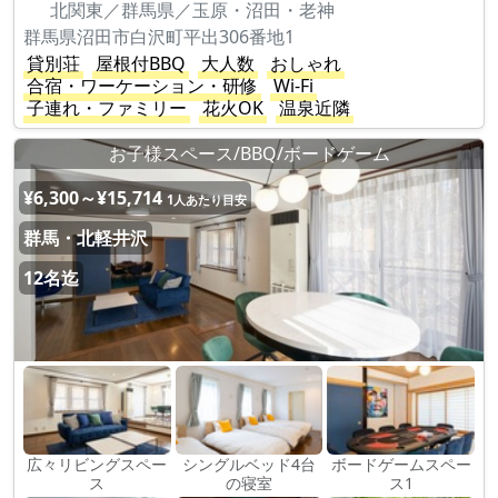
北関東／群馬県／玉原・沼田・老神
群馬県沼田市白沢町平出306番地1
貸別荘
屋根付BBQ
大人数
おしゃれ
合宿・ワーケーション・研修
Wi-Fi
子連れ・ファミリー
花火OK
温泉近隣
お子様スペース/BBQ/ボードゲーム
¥6,300～¥15,714
1人あたり目安
群馬・北軽井沢
12名迄
広々リビングスペー
シングルベッド4台
ボードゲームスペー
ス
の寝室
ス1