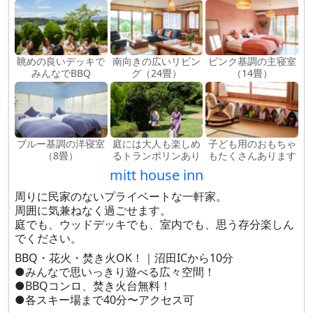
眺めの良いデッキで
南向きの広いリビン
ピンク基調の主寝室
みんなでBBQ
グ（24畳）
（14畳）
ブルー基調の洋寝室
庭には大人も楽しめ
子ども用のおもちゃ
（8畳）
るトランポリンあり
もたくさんあります
mitt house inn
周りに民家のないプライベートな一軒家。
周囲に気兼ねなく過ごせます。
庭でも、ウッドデッキでも、室内でも、思う存分楽しん
でください。
BBQ・花火・焚き火OK！｜沼田ICから10分
●みんなで思いっきり遊べる広々空間！
●BBQコンロ、焚き火台無料！
●各スキー場まで40分〜アクセス可