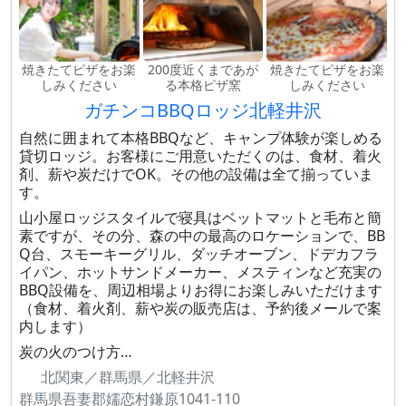
焼きたてピザをお楽
200度近くまであが
焼きたてピザをお楽
しみください
る本格ピザ窯
しみください
ガチンコBBQロッジ北軽井沢
自然に囲まれて本格BBQなど、キャンプ体験が楽しめる
貸切ロッジ。お客様にご用意いただくのは、食材、着火
剤、薪や炭だけでOK。その他の設備は全て揃っていま
す。
山小屋ロッジスタイルで寝具はベットマットと毛布と簡
素ですが、その分、森の中の最高のロケーションで、BB
Q台、スモーキーグリル、ダッチオーブン、ドデカフラ
イパン、ホットサンドメーカー、メスティンなど充実の
BBQ設備を、周辺相場よりお得にお楽しみいただけます
（食材、着火剤、薪や炭の販売店は、予約後メールで案
内します）
炭の火のつけ方…
北関東／群馬県／北軽井沢
群馬県吾妻郡嬬恋村鎌原1041-110