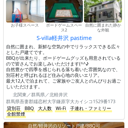
お子様スペース
ボードゲームスペー
自然に囲まれた静か
ス2
な外観
S-villa軽井沢 pastime
自然に囲まれ、新鮮な空気の中でリラックスできる広々
とした戸建てです。
BBQが出来たり、ボードゲームグッズも用意されている
ので皆さんでお楽しみいただけます(^^♪
自然豊かで四季を感じられる落ち着いた雰囲気なので、
別荘村と呼ばれるほど住み心地の良いエリア。
最大12人で泊まれて、ご家族やご友人とのんびりお過ご
しいただけます。
北関東／群馬県／北軽井沢
群馬県吾妻郡嬬恋村大字鎌原字大カイシコ1529番173
貸別荘
BBQ
大人数
Wi-Fi
子連れ・ファミリー
全館禁煙
自然/軽井沢のリゾート戸建/BBQ可