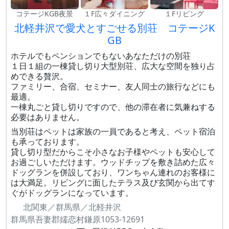
コテージKGB夜景
１F広々ダイニング
１Fリビング
北軽井沢で愛犬とすごせる別荘 コテージK
GB
ホテルでもペンションでもないあなただけの別荘
１日１組の一棟貸し切り大型別荘、広大な空間を独り占
めできる贅沢。
ファミリー、合宿、セミナー、友人同士の旅行などにも
最適。
一棟丸ごと貸し切りですので、他の滞在者に気兼ねする
必要はありません。
当別荘はペットは家族の一員であると考え、ペット宿泊
も承っております。
貸し切り型だからこそ小さなお子様やペットも安心して
お過ごしいただけます。ウッドチップを敷き詰めた広々
ドッグランを併設しており、ワンちゃん連れのお客様に
は大満足。リビングに面したテラス及び玄関から出てす
ぐがドッグランになっています。
北関東／群馬県／北軽井沢
群馬県吾妻郡嬬恋村鎌原1053-12691