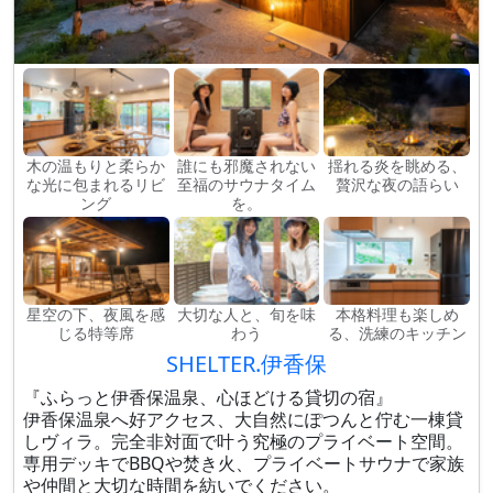
木の温もりと柔らか
誰にも邪魔されない
揺れる炎を眺める、
な光に包まれるリビ
至福のサウナタイム
贅沢な夜の語らい
ング
を。
星空の下、夜風を感
大切な人と、旬を味
本格料理も楽しめ
じる特等席
わう
る、洗練のキッチン
SHELTER.伊香保
『ふらっと伊香保温泉、心ほどける貸切の宿』
伊香保温泉へ好アクセス、大自然にぽつんと佇む一棟貸
しヴィラ。完全非対面で叶う究極のプライベート空間。
専用デッキでBBQや焚き火、プライベートサウナで家族
や仲間と大切な時間を紡いでください。