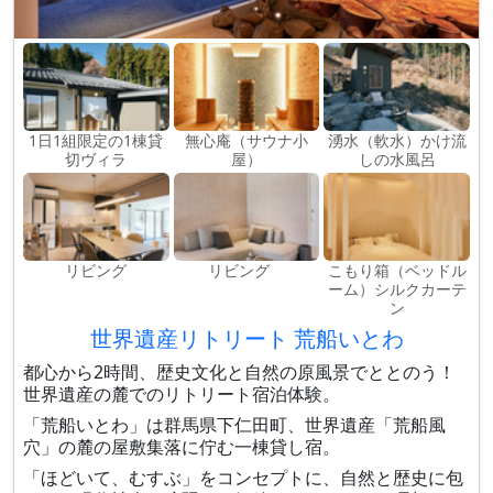
1日1組限定の1棟貸
無心庵（サウナ小
湧水（軟水）かけ流
切ヴィラ
屋）
しの水風呂
リビング
リビング
こもり箱（ベッドル
ーム）シルクカーテ
ン
世界遺産リトリート 荒船いとわ
都心から2時間、歴史文化と自然の原風景でととのう！
世界遺産の麓でのリトリート宿泊体験。
「荒船いとわ」は群馬県下仁田町、世界遺産「荒船風
穴」の麓の屋敷集落に佇む一棟貸し宿。
「ほどいて、むすぶ」をコンセプトに、自然と歴史に包