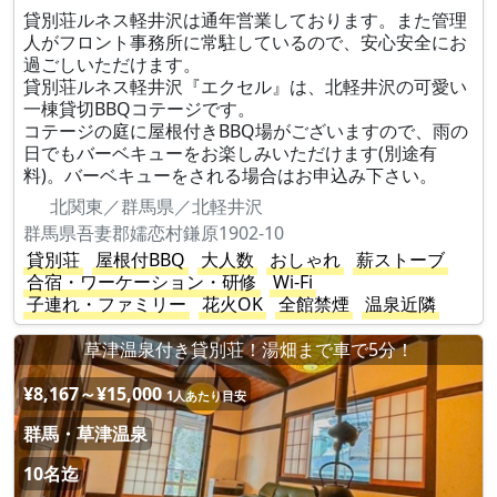
貸別荘ルネス軽井沢は通年営業しております。また管理
人がフロント事務所に常駐しているので、安心安全にお
過ごしいただけます。
貸別荘ルネス軽井沢『エクセル』は、北軽井沢の可愛い
一棟貸切BBQコテージです。
コテージの庭に屋根付きBBQ場がございますので、雨の
日でもバーベキューをお楽しみいただけます(別途有
料)。バーベキューをされる場合はお申込み下さい。
北関東／群馬県／北軽井沢
群馬県吾妻郡嬬恋村鎌原1902-10
貸別荘
屋根付BBQ
大人数
おしゃれ
薪ストーブ
合宿・ワーケーション・研修
Wi-Fi
子連れ・ファミリー
花火OK
全館禁煙
温泉近隣
草津温泉付き貸別荘！湯畑まで車で5分！
¥8,167～¥15,000
1人あたり目安
群馬・草津温泉
10名迄