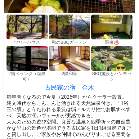
ツリーハウス
秋のBBQガーデン
温泉♨
2階ベランダ（喫煙
2階和室
BBQ施設とハンモッ
可）
ク
古民家の宿 金木
毎年暑くなるので今夏（2026年）からクーラー設置。
縄文時代からこんこんと湧き出る天然温泉付き。「1浴
玉の肌」とうたわれる泉質は弱アルカリ性でお肌すべす
べ。天然の潤いヴェールが実感できる。
大人のための遊び空間。良質な温泉と四季折々の自然豊
かな里山の景色が堪能できる古民家を1日1組限定で丸ご
と貸し出し。ご家族やお仲間でのんびりすごせる空間を