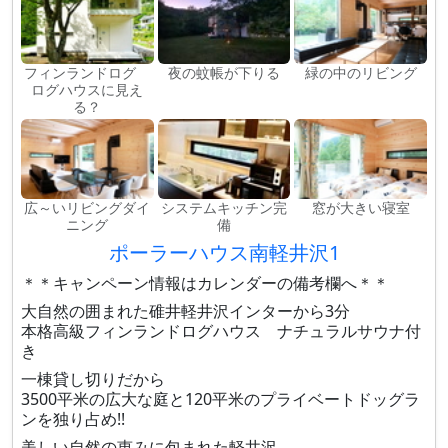
フィンランドログ
夜の蚊帳が下りる
緑の中のリビング
ログハウスに見え
る？
広～いリビングダイ
システムキッチン完
窓が大きい寝室
ニング
備
ポーラーハウス南軽井沢1
＊＊キャンペーン情報はカレンダーの備考欄へ＊＊
大自然の囲まれた碓井軽井沢インターから3分
本格高級フィンランドログハウス ナチュラルサウナ付
き
一棟貸し切りだから
3500平米の広大な庭と120平米のプライベートドッグラ
ンを独り占め!!
美しい自然の恵みに包まれた軽井沢。