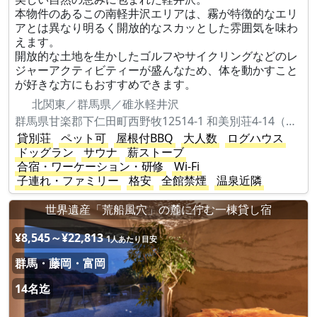
本物件のあるこの南軽井沢エリアは、霧が特徴的なエリ
アとは異なり明るく開放的なスカッとした雰囲気を味わ
えます。
開放的な土地を生かしたゴルフやサイクリングなどのレ
ジャーアクティビティーが盛んなため、体を動かすこと
が好きな方にもおすすめできます。
北関東／群馬県／碓氷軽井沢
群馬県甘楽郡下仁田町西野牧12514-1 和美別荘4-14（けやき広場）
貸別荘
ペット可
屋根付BBQ
大人数
ログハウス
ドッグラン
サウナ
薪ストーブ
合宿・ワーケーション・研修
Wi-Fi
子連れ・ファミリー
格安
全館禁煙
温泉近隣
世界遺産「荒船風穴」の麓に佇む一棟貸し宿
¥8,545～¥22,813
1人あたり目安
群馬・藤岡・富岡
14名迄