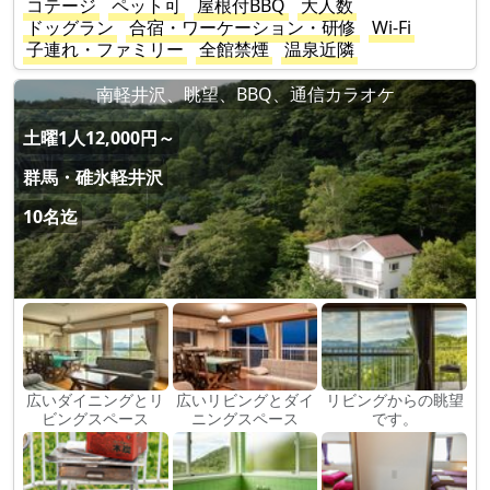
コテージ
ペット可
屋根付BBQ
大人数
ドッグラン
合宿・ワーケーション・研修
Wi-Fi
子連れ・ファミリー
全館禁煙
温泉近隣
南軽井沢、眺望、BBQ、通信カラオケ
土曜1人12,000円～
群馬・碓氷軽井沢
10名迄
広いダイニングとリ
広いリビングとダイ
リビングからの眺望
ビングスペース
ニングスペース
です。