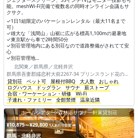
ジェクタースクリーン、55インチTVはモニター投影も可
能。meshWi-Fi完備で複数名の同時オンライン会議もサ
クサク。
✓1日1組限定のバケーションレンタル（最大11名まで
可）
✓雄大な「浅間山」山裾に広がる標高1,100mの避暑地
✓東京駅から車で2時間50分
✓別荘管理地内にある別荘なので道路整備がされてて安
心
✓別荘管理地…
北関東／群馬県／北軽井沢
群馬県吾妻郡嬬恋村大前2267-34 プリンスランド花の街931
貸別荘
ペット可
屋根付BBQ
大人数
おしゃれ
ログハウス
ドッグラン
サウナ
薪ストーブ
合宿・ワーケーション・研修
Wi-Fi
子連れ・ファミリー
全館禁煙
温泉近隣
ホームシアター×森林浴サウナ一軒家貸別荘
¥10,875～¥29,800
1人あたり目安
群馬・北軽井沢