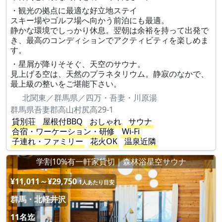
・観光の拠点に最適な好立地ステイ
スキー場やゴルフ場へ向かう前泊にも最適。
静かな環境でしっかり休息。翌朝は余裕を持って出発で
き、最高のコンディションでアクティビティを楽しめま
す。
・星屑が降りそそぐ、天空のサウナ。
見上げる空は、天然のプラネタリウム。静寂のなかで、
最上級の整いをご堪能下さい。
北関東／群馬県／四万・吾妻・川原湯
群馬県吾妻郡高山村尻高29-1
貸別荘
屋根付BBQ
おしゃれ
サウナ
合宿・ワーケーション・研修
Wi-Fi
子連れ・ファミリー
花火OK
温泉近隣
学割10%有一軒家貸切｜森林浴星空サウナ
¥11,011～¥29,750
1人あたり目安
群馬・北軽井沢
11名迄