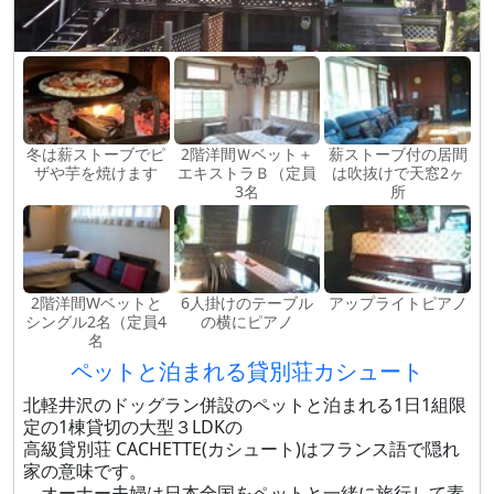
冬は薪ストーブでピ
2階洋間Ｗベット＋
薪ストーブ付の居間
ザや芋を焼けます
エキストラＢ（定員
は吹抜けで天窓2ヶ
3名
所
2階洋間Wベットと
6人掛けのテーブル
アップライトピアノ
シングル2名（定員4
の横にピアノ
名
ペットと泊まれる貸別荘カシュート
北軽井沢のドッグラン併設のペットと泊まれる1日1組限
定の1棟貸切の大型３LDKの
高級貸別荘 CACHETTE(カシュート)はフランス語で隠れ
家の意味です。
オーナー夫婦は日本全国をペットと一緒に旅行して素