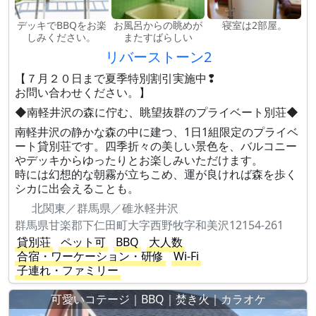
デッキでBBQをお楽
お風呂からの眺めが
寝室は2部屋。
しみください。
またすばらしい
リバーストーン2
【７月２０日まで夏季特別割引実施中❢
お問い合わせください。】
◆南軽井沢の森に佇む、眺望抜群のプライベート別荘◆
南軽井沢の静かな森の中に建つ、1日1組限定のプライベ
ート貸別荘です。四季折々の美しい景色を、バルコニー
やデッキからゆったりとお楽しみいただけます。
時には幻想的な朝霧が立ちこめ、運が良ければ森を歩く
シカに出会えることも。
北関東／群馬県／碓氷軽井沢
群馬県甘楽郡下仁田町大字西野牧字和美沢12154-261
貸別荘
ペット可
BBQ
大人数
合宿・ワーケーション・研修
Wi-Fi
子連れ・ファミリー
可愛いコテージ｜BBQ｜焚き火｜カラオケ