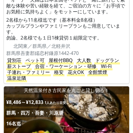
敵な体験や苦い経験を経て、ご宿泊の方々に「お手頃で
お気軽に気持ちよく」をモットーにしています。
2名様から11名様迄です（基本料金8名様）
カップルプランやファミリープランもご用意していま
す。
勿論、2名様でも１日1棟貸切１組限定です。
北関東／群馬県／北軽井沢
群馬県吾妻郡嬬恋村鎌原1442-470
貸別荘
ペット可
屋根付BBQ
大人数
ドッグラン
薪ストーブ
合宿・ワーケーション・研修
Wi-Fi
子連れ・ファミリー
格安
花火OK
全館禁煙
温泉近隣
天然温泉付き古民家を丸ごと貸し切る！
¥8,486～¥12,833
1人あたり目安
群馬・四万・吾妻・川原湯
16名迄