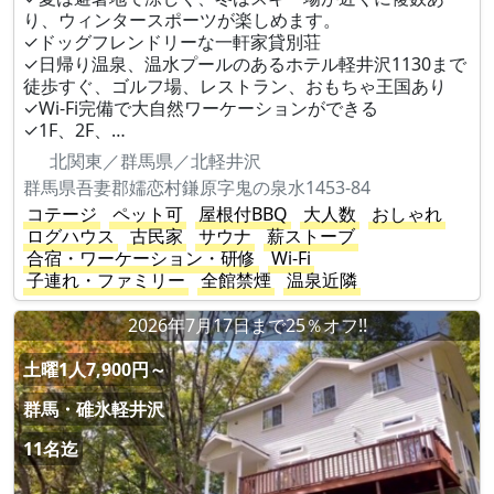
り、ウィンタースポーツが楽しめます。
✓ドッグフレンドリーな一軒家貸別荘
✓日帰り温泉、温水プールのあるホテル軽井沢1130まで
徒歩すぐ、ゴルフ場、レストラン、おもちゃ王国あり
✓Wi-Fi完備で大自然ワーケーションができる
✓1F、2F、…
北関東／群馬県／北軽井沢
群馬県吾妻郡嬬恋村鎌原字鬼の泉水1453-84
コテージ
ペット可
屋根付BBQ
大人数
おしゃれ
ログハウス
古民家
サウナ
薪ストーブ
合宿・ワーケーション・研修
Wi-Fi
子連れ・ファミリー
全館禁煙
温泉近隣
2026年7月17日まで25％オフ!!
土曜1人7,900円～
群馬・碓氷軽井沢
11名迄