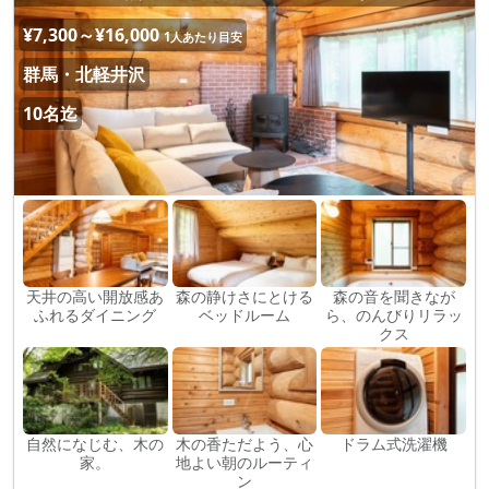
¥7,300～¥16,000
1人あたり目安
群馬・北軽井沢
10名迄
天井の高い開放感あ
森の静けさにとける
森の音を聞きなが
ふれるダイニング
ベッドルーム
ら、のんびりリラッ
クス
自然になじむ、木の
木の香ただよう、心
ドラム式洗濯機
家。
地よい朝のルーティ
ン