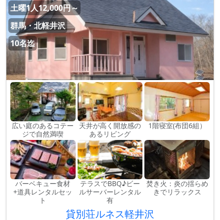
土曜1人12,000円～
群馬・北軽井沢
10名迄
広い庭のあるコテー
天井が高く開放感の
1階寝室(布団6組）
ジで自然満喫
あるリビング
バーベキュー食材
テラスでBBQ♪ビー
焚き火：炎の揺らめ
+道具レンタルセッ
ルサーバーレンタル
きでリラックス
ト
有
貸別荘ルネス軽井沢