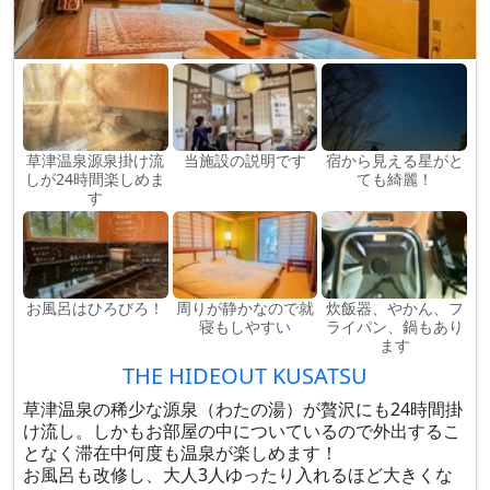
草津温泉源泉掛け流
当施設の説明です
宿から見える星がと
しが24時間楽しめま
ても綺麗！
す
お風呂はひろびろ！
周りが静かなので就
炊飯器、やかん、フ
寝もしやすい
ライパン、鍋もあり
ます
THE HIDEOUT KUSATSU
草津温泉の稀少な源泉（わたの湯）が贅沢にも24時間掛
け流し。しかもお部屋の中についているので外出するこ
となく滞在中何度も温泉が楽しめます！
お風呂も改修し、大人3人ゆったり入れるほど大きくな