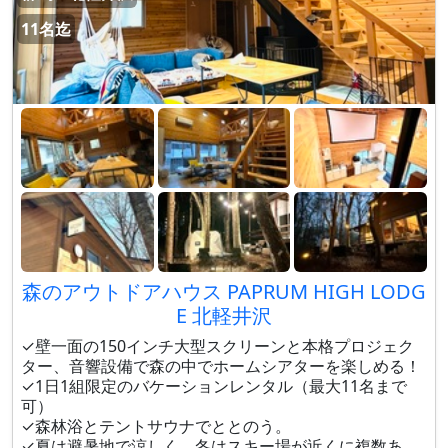
11名迄
森のアウトドアハウス PAPRUM HIGH LODG
E 北軽井沢
✓壁一面の150インチ大型スクリーンと本格プロジェク
ター、音響設備で森の中でホームシアターを楽しめる！
✓1日1組限定のバケーションレンタル（最大11名まで
可）
✓森林浴とテントサウナでととのう。
✓夏は避暑地で涼しく、冬はスキー場が近くに複数あ