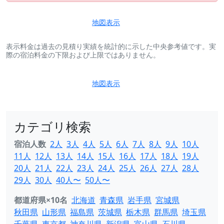
地図表示
表示料金は過去の見積り実績を統計的に示した中央参考値です。実
際の宿泊料金の下限および上限ではありません。
地図表示
カテゴリ検索
宿泊人数
2人
3人
4人
5人
6人
7人
8人
9人
10人
11人
12人
13人
14人
15人
16人
17人
18人
19人
20人
21人
22人
23人
24人
25人
26人
27人
28人
29人
30人
40人〜
50人〜
都道府県×10名
北海道
青森県
岩手県
宮城県
秋田県
山形県
福島県
茨城県
栃木県
群馬県
埼玉県