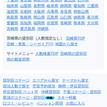
千葉県
東京都
神奈川県
新潟県
富山県
石川県
福井県
山梨県
長野県
岐阜県
静岡県
愛知県
三重県
滋賀県
京都府
大阪府
兵庫県
奈良県
和歌山県
鳥取県
島根県
岡山県
広島県
山口県
徳島県
香川県
愛媛県
高知県
福岡県
佐賀県
長崎県
熊本県
大分県
宮崎県
鹿児島県
沖縄県
宮崎県の貸別荘（人数指定なし）
宮崎県TOP
宮崎・青島・シーガイア(1)
地図から探す
サイトメニュー
人数検索TOP
宮崎県の貸別荘
他の都道府県
貸別荘コテージ
エリアから探す
テーマから探す
宿泊人数で探す
空室予約状況
静岡・伊豆貸別荘
伊豆貸別荘 ペット可
沖縄貸別荘
千葉コテージ・貸別荘
那須のコテージ・貸別荘
スキー特集
特集
口コミ・レビュー
ペンション民宿
お気に入り