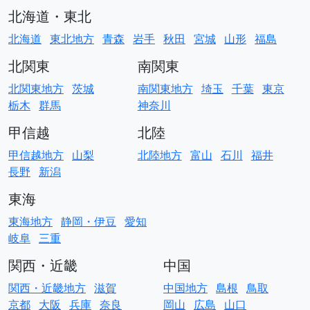
北海道・東北
北海道
東北地方
青森
岩手
秋田
宮城
山形
福島
北関東
南関東
北関東地方
茨城
南関東地方
埼玉
千葉
東京
栃木
群馬
神奈川
甲信越
北陸
甲信越地方
山梨
北陸地方
富山
石川
福井
長野
新潟
東海
東海地方
静岡・伊豆
愛知
岐阜
三重
関西・近畿
中国
関西・近畿地方
滋賀
中国地方
島根
鳥取
京都
大阪
兵庫
奈良
岡山
広島
山口