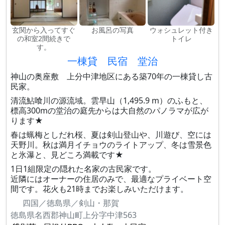
玄関から入ってすぐ
お風呂の写真
ウォシュレット付き
の和室2間続きで
トイレ
す。
一棟貸 民宿 堂治
神山の奥座敷 上分中津地区にある築70年の一棟貸し古
民家。
清流鮎喰川の源流域。雲早山（1,495.9 m）のふもと、
標高300mの堂治の庭先からは大自然のパノラマが広が
ります★
春は蝋梅としだれ桜、夏は剣山登山や、川遊び、空には
天野川。秋は満月イチョウのライトアップ、冬は雪景色
と氷瀑と、見どころ満載です★
1日1組限定の隠れた名家の古民家です。
近隣にはオーナーの住居のみで、最適なプライベート空
間です。花火も21時までお楽しみいただけます。
四国／徳島県／剣山・那賀
徳島県名西郡神山町上分字中津563