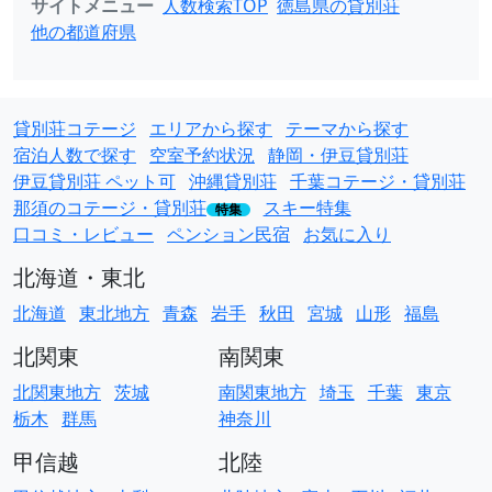
サイトメニュー
人数検索TOP
徳島県の貸別荘
他の都道府県
貸別荘コテージ
エリアから探す
テーマから探す
宿泊人数で探す
空室予約状況
静岡・伊豆貸別荘
伊豆貸別荘 ペット可
沖縄貸別荘
千葉コテージ・貸別荘
那須のコテージ・貸別荘
スキー特集
特集
口コミ・レビュー
ペンション民宿
お気に入り
北海道・東北
北海道
東北地方
青森
岩手
秋田
宮城
山形
福島
北関東
南関東
北関東地方
茨城
南関東地方
埼玉
千葉
東京
栃木
群馬
神奈川
甲信越
北陸