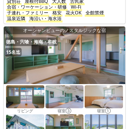
貸別荘
屋根付BBQ
大人数
古民家
合宿・ワーケーション・研修
Wi-Fi
子連れ・ファミリー
格安
花火OK
全館禁煙
温泉近隣
海沿い・海水浴
オーシャンビューのノスタルジックな宿
徳島・宍喰・海南・牟岐
15名迄
リビング
寝室③
寝室①