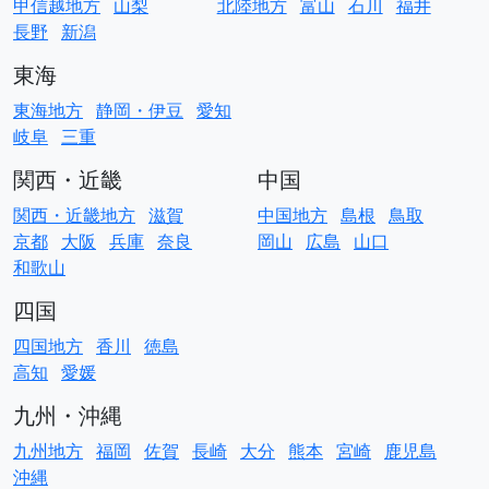
甲信越地方
山梨
北陸地方
富山
石川
福井
長野
新潟
東海
東海地方
静岡・伊豆
愛知
岐阜
三重
関西・近畿
中国
関西・近畿地方
滋賀
中国地方
島根
鳥取
京都
大阪
兵庫
奈良
岡山
広島
山口
和歌山
四国
四国地方
香川
徳島
高知
愛媛
九州・沖縄
九州地方
福岡
佐賀
長崎
大分
熊本
宮崎
鹿児島
沖縄