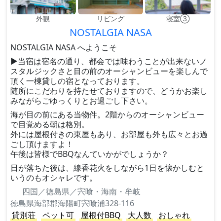
外観
リビング
寝室③
NOSTALGIA NASA
NOSTALGIA NASA へようこそ
▶当宿は宿名の通り、都会では味わうことが出来ないノ
スタルジックさと目の前のオーシャンビューを楽しんで
頂く一棟貸しの宿となっております。
随所にこだわりを持たせておりますので、どうかお楽し
みながらごゆっくりとお過ごし下さい。
海が目の前にある当物件。2階からのオーシャンビュー
で目覚める朝は格別。
外には屋根付きの東屋もあり、お部屋も外も広々とお過
ごし頂けますよ！
午後は皆様でBBQなんていかがでしょうか？
日が落ちた後は、線香花火をしながら1日を懐かしむと
いうのもオシャレです。
四国／徳島県／宍喰・海南・牟岐
徳島県海部郡海陽町宍喰浦328-116
貸別荘
ペット可
屋根付BBQ
大人数
おしゃれ