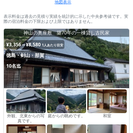
地図表示
表示料金は過去の見積り実績を統計的に示した中央参考値です。実
際の宿泊料金の下限および上限ではありません。
神山の奥座敷 築70年の一棟貸し古民家
¥3,356～¥8,580
1人あたり目安
徳島・剣山・那賀
10名迄
外観、北東からの写
庭からの眺めです。
和室
真です。