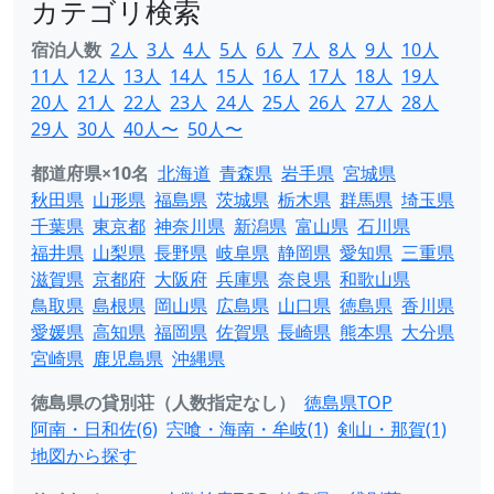
カテゴリ検索
宿泊人数
2人
3人
4人
5人
6人
7人
8人
9人
10人
11人
12人
13人
14人
15人
16人
17人
18人
19人
20人
21人
22人
23人
24人
25人
26人
27人
28人
29人
30人
40人〜
50人〜
都道府県×10名
北海道
青森県
岩手県
宮城県
秋田県
山形県
福島県
茨城県
栃木県
群馬県
埼玉県
千葉県
東京都
神奈川県
新潟県
富山県
石川県
福井県
山梨県
長野県
岐阜県
静岡県
愛知県
三重県
滋賀県
京都府
大阪府
兵庫県
奈良県
和歌山県
鳥取県
島根県
岡山県
広島県
山口県
徳島県
香川県
愛媛県
高知県
福岡県
佐賀県
長崎県
熊本県
大分県
宮崎県
鹿児島県
沖縄県
徳島県の貸別荘（人数指定なし）
徳島県TOP
阿南・日和佐(6)
宍喰・海南・牟岐(1)
剣山・那賀(1)
地図から探す