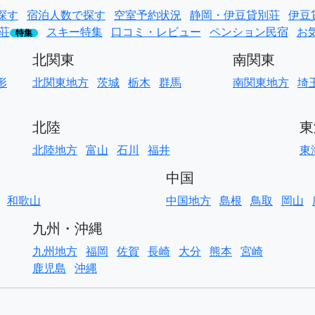
探す
宿泊人数で探す
空室予約状況
静岡・伊豆貸別荘
伊豆
荘
スキー特集
口コミ・レビュー
ペンション民宿
お
特集
北関東
南関東
形
北関東地方
茨城
栃木
群馬
南関東地方
埼
北陸
東
北陸地方
富山
石川
福井
東
中国
和歌山
中国地方
島根
鳥取
岡山
九州・沖縄
九州地方
福岡
佐賀
長崎
大分
熊本
宮崎
鹿児島
沖縄