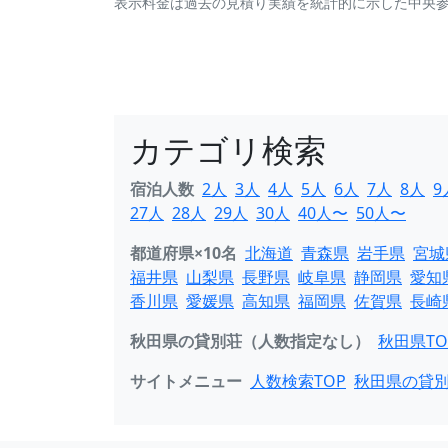
表示料金は過去の見積り実績を統計的に示した中央
カテゴリ検索
宿泊人数
2人
3人
4人
5人
6人
7人
8人
9
27人
28人
29人
30人
40人〜
50人〜
都道府県×10名
北海道
青森県
岩手県
宮城
福井県
山梨県
長野県
岐阜県
静岡県
愛知
香川県
愛媛県
高知県
福岡県
佐賀県
長崎
秋田県の貸別荘（人数指定なし）
秋田県TO
サイトメニュー
人数検索TOP
秋田県の貸