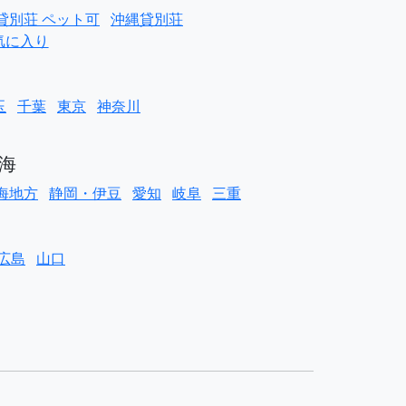
貸別荘 ペット可
沖縄貸別荘
気に入り
玉
千葉
東京
神奈川
海
海地方
静岡・伊豆
愛知
岐阜
三重
広島
山口