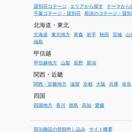
貸別荘コテージ
エリアから探す
テーマから
千葉コテージ・貸別荘
那須のコテージ・貸別
北海道・東北
北海道
東北地方
青森
岩手
秋田
宮城
山
福島
甲信越
甲信越地方
山梨
長野
新潟
関西・近畿
関西・近畿地方
滋賀
京都
大阪
兵庫
奈良
四国
四国地方
香川
徳島
高知
愛媛
宿泊施設の登録申し込み
サイト概要