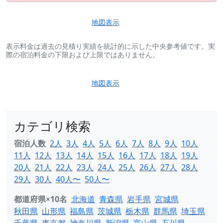
地図表示
表示料金は過去の見積り実績を統計的に示した中央参考値です。実
際の宿泊料金の下限および上限ではありません。
地図表示
カテゴリ検索
宿泊人数
2人
3人
4人
5人
6人
7人
8人
9人
10人
11人
12人
13人
14人
15人
16人
17人
18人
19人
20人
21人
22人
23人
24人
25人
26人
27人
28人
29人
30人
40人〜
50人〜
都道府県×10名
北海道
青森県
岩手県
宮城県
秋田県
山形県
福島県
茨城県
栃木県
群馬県
埼玉県