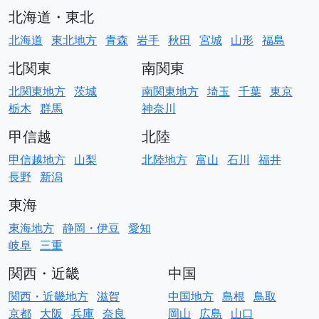
北海道・東北
北海道
東北地方
青森
岩手
秋田
宮城
山形
福島
北関東
南関東
北関東地方
茨城
南関東地方
埼玉
千葉
東京
栃木
群馬
神奈川
甲信越
北陸
甲信越地方
山梨
北陸地方
富山
石川
福井
長野
新潟
東海
東海地方
静岡・伊豆
愛知
岐阜
三重
関西・近畿
中国
関西・近畿地方
滋賀
中国地方
島根
鳥取
京都
大阪
兵庫
奈良
岡山
広島
山口