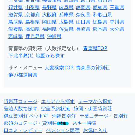
千葉県
東京都
神奈川県
新潟県
富山県
石川県
福井県
山梨県
長野県
岐阜県
静岡県
愛知県
三重県
滋賀県
京都府
大阪府
兵庫県
奈良県
和歌山県
鳥取県
島根県
岡山県
広島県
山口県
徳島県
香川県
愛媛県
高知県
福岡県
佐賀県
長崎県
熊本県
大分県
宮崎県
鹿児島県
沖縄県
青森県の貸別荘（人数指定なし）
青森県TOP
下北半島(1)
地図から探す
サイトメニュー
人数検索TOP
青森県の貸別荘
他の都道府県
貸別荘コテージ
エリアから探す
テーマから探す
宿泊人数で探す
空室予約状況
静岡・伊豆貸別荘
伊豆貸別荘 ペット可
沖縄貸別荘
千葉コテージ・貸別荘
那須のコテージ・貸別荘
スキー特集
特集
口コミ・レビュー
ペンション民宿
お気に入り