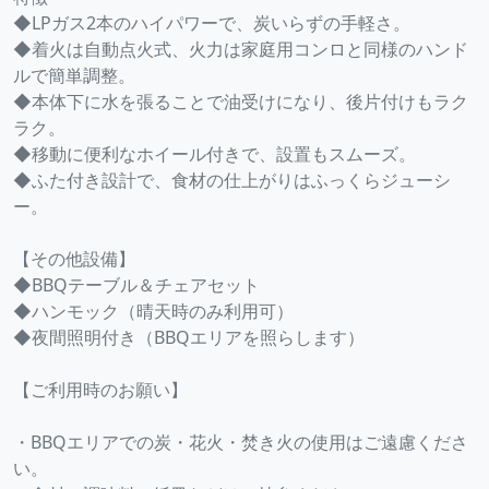
◆LPガス2本のハイパワーで、炭いらずの手軽さ。
◆着火は自動点火式、火力は家庭用コンロと同様のハンド
ルで簡単調整。
◆本体下に水を張ることで油受けになり、後片付けもラク
ラク。
◆移動に便利なホイール付きで、設置もスムーズ。
◆ふた付き設計で、食材の仕上がりはふっくらジューシ
ー。
【その他設備】
◆BBQテーブル＆チェアセット
◆ハンモック（晴天時のみ利用可）
◆夜間照明付き（BBQエリアを照らします）
【ご利用時のお願い】
・BBQエリアでの炭・花火・焚き火の使用はご遠慮くださ
い。