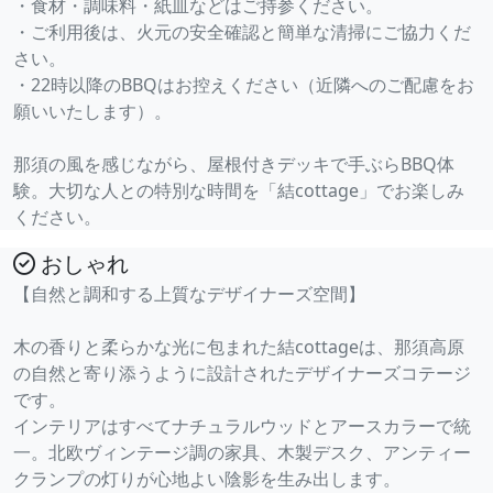
・食材・調味料・紙皿などはご持参ください。
・ご利用後は、火元の安全確認と簡単な清掃にご協力くだ
さい。
・22時以降のBBQはお控えください（近隣へのご配慮をお
願いいたします）。
那須の風を感じながら、屋根付きデッキで手ぶらBBQ体
験。大切な人との特別な時間を「結cottage」でお楽しみ
ください。
おしゃれ
【自然と調和する上質なデザイナーズ空間】
木の香りと柔らかな光に包まれた結cottageは、那須高原
の自然と寄り添うように設計されたデザイナーズコテージ
です。
インテリアはすべてナチュラルウッドとアースカラーで統
一。北欧ヴィンテージ調の家具、木製デスク、アンティー
クランプの灯りが心地よい陰影を生み出します。