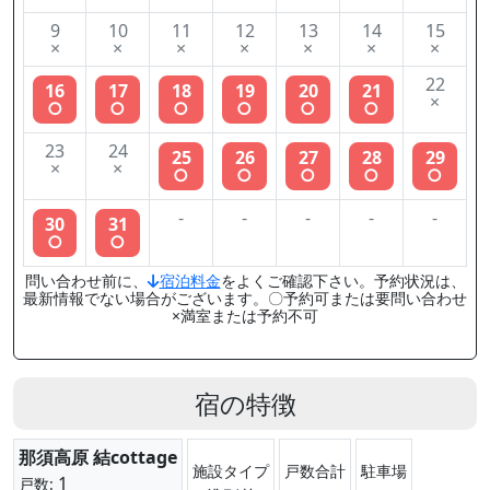
9
10
11
12
13
14
15
×
×
×
×
×
×
×
22
16
17
18
19
20
21
×
○
○
○
○
○
○
23
24
25
26
27
28
29
×
×
○
○
○
○
○
-
-
-
-
-
30
31
○
○
問い合わせ前に、
宿泊料金
をよくご確認下さい。予約状況は、
最新情報でない場合がございます。〇予約可または要問い合わせ
×満室または予約不可
宿の特徴
那須高原 結cottage
施設タイプ
戸数合計
駐車場
1
戸数: