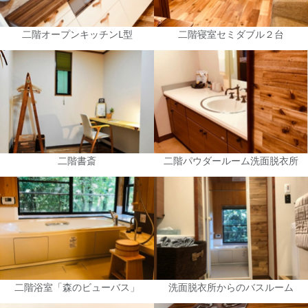
二階オープンキッチンL型
二階寝室セミダブル２台
二階書斎
二階パウダールーム洗面脱衣所
二階浴室「森のビューバス」
洗面脱衣所からのバスルーム