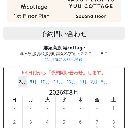
予約問い合わせ
那須高原 結cottage
栃木県那須郡那須町高久乙字道上２２７１－５０
お気に入りへ登録
日付から「予約問い合わせ」します。
8月
9月
10月
11月
12月
1月
2月
3月
2026年8月
日
月
火
水
木
金
土
-
-
-
-
-
-
1
-
2
3
4
5
6
7
8
-
-
-
-
-
×
×