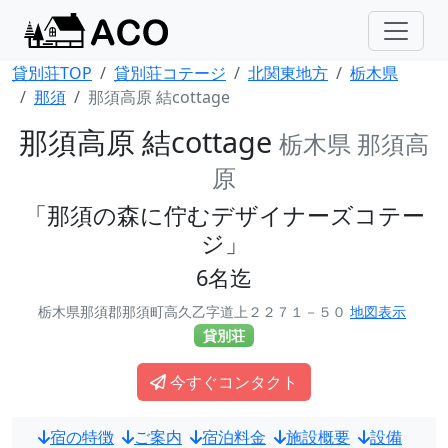
貸別荘TOP
貸別荘コテージ
北関東地方
栃木県
那須
那須高原 結cottage
那須高原 結cottage
栃木県 那須高
原
「那須の森に佇むデザイナーズコテー
ジ」
6名迄
栃木県那須郡那須町高久乙字道上２２７１－５０
地図表示
貸別荘
今すぐコンタクト
宿の特徴
ご案内
宿泊料金
施設概要
設備