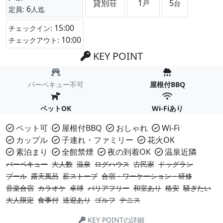
貸別荘
1
5
戸
台
6
定員:
人迄
15:00
チェックイン:
10:00
チェックアウト:
KEY POINT
バーベキュー不可
屋根付BBQ
ペットOK
Wi-Fiあり
ペット可
屋根付BBQ
おしゃれ
Wi-Fi
カップル
子連れ・ファミリー
花火OK
素泊まり
全館禁煙
夜の到着OK
温泉近隣
バーベキュー
大人数
温泉
ログハウス
古民家
ドッグラン
プール
露天風呂
薪ストーブ
合宿・ワーケーション・研修
音楽合宿
カラオケ
卓球
バリアフリー
和室あり
格安
騒ぎたい
大人限定
食事付
送迎あり
ゴルフ
テニス
KEY POINTの詳細