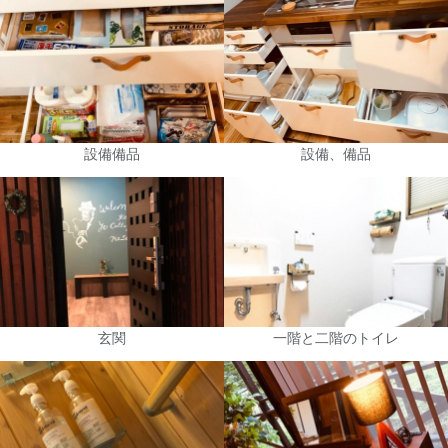
設備備品
設備、備品
玄関
一階と二階のトイレ