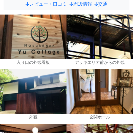
レビュー・口コミ
周辺情報
交通
入り口の外観看板
デッキエリア前からの外観
外観
玄関ホール