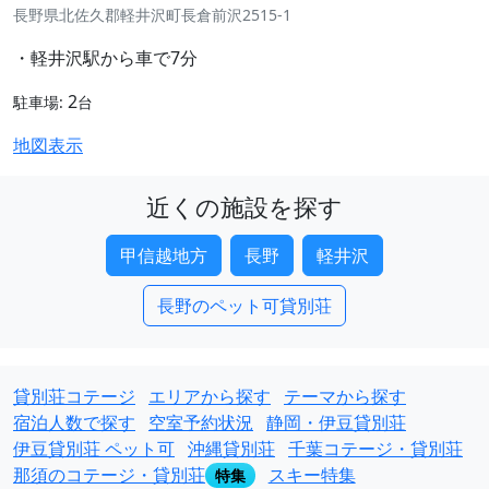
長野県北佐久郡軽井沢町長倉前沢2515-1
・軽井沢駅から車で7分
2
駐車場:
台
地図表示
近くの施設を探す
甲信越地方
長野
軽井沢
長野のペット可貸別荘
貸別荘コテージ
エリアから探す
テーマから探す
宿泊人数で探す
空室予約状況
静岡・伊豆貸別荘
伊豆貸別荘 ペット可
沖縄貸別荘
千葉コテージ・貸別荘
那須のコテージ・貸別荘
スキー特集
特集