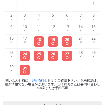
-
-
-
-
-
-
1
-
2
3
4
5
6
7
8
-
-
-
-
-
-
-
9
10
11
12
13
14
15
-
×
×
×
×
×
×
16
17
21
22
18
19
20
×
×
×
×
○
○
○
23
28
29
24
25
26
27
×
×
×
○
○
○
○
30
-
-
-
-
-
31
×
○
問い合わせ前に、
宿泊料金
をよくご確認下さい。予約状況は、
最新情報でない場合がございます。〇予約可または要問い合わせ
×満室または予約不可