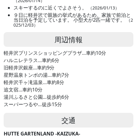
（2026/01/14）
スキーするのに近くでよさそう。
（2026/01/13）
９日に軽井沢で親族の挙式があるため、家族で前泊と
当日泊を予定しています。 小型犬が2匹一緒です。
（2
025/12/03）
周辺情報
軽井沢プリンスショッピングプラザ…車約10分
ハルニレテラス…車約6分
旧軽井沢銀座…車約9分
星野温泉トンボの湯…車約7分
軽井沢千ヶ滝温泉…車約8分
追文宿…車約10分
湯川ふるさと公園…徒歩約6分
スーパーつるや…徒歩15分
交通
HUTTE GARTENLAND -KAIZUKA-