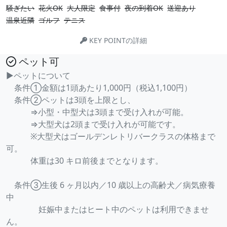
騒ぎたい
花火OK
大人限定
食事付
夜の到着OK
送迎あり
温泉近隣
ゴルフ
テニス
KEY POINTの詳細
ペット可
▶ペットについて
条件①金額は1頭あたり1,000円（税込1,100円）
条件②ペットは3頭を上限とし、
⇒小型・中型犬は3頭まで受け入れが可能。
⇒大型犬は2頭まで受け入れが可能です。
※大型犬はゴールデンレトリバークラスの体格まで
可。
体重は30 キロ前後までとなります。
条件③生後 6 ヶ月以内／10 歳以上の高齢犬／病気療養
中
妊娠中またはヒート中のペットは利用できませ
ん。