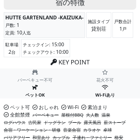
宿の特徴
HUTTE GARTENLAND -KAIZUKA-
施設タイプ
戸数合計
1
戸数:
貸別荘
1
戸
10
定員:
人迄
15:00
駐車場
チェックイン:
2
10:00
台
チェックアウト:
KEY POINT
バーベキュー不可
花火不可
ペットOK
Wi-Fiあり
ペット可
おしゃれ
Wi-Fi
素泊まり
全館禁煙
バーベキュー
屋根付BBQ
大人数
温泉
ログハウス
古民家
ドッグラン
プール
露天風呂
薪ストーブ
合宿・ワーケーション・研修
音楽合宿
カラオケ
卓球
バリアフリー
和室あり
カップル
子連れ・ファミリー
格安