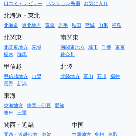
口コミ・レビュー
ペンション民宿
お気に入り
北海道・東北
北海道
東北地方
青森
岩手
秋田
宮城
山形
福島
北関東
南関東
北関東地方
茨城
南関東地方
埼玉
千葉
東京
栃木
群馬
神奈川
甲信越
北陸
甲信越地方
山梨
北陸地方
富山
石川
福井
長野
新潟
東海
東海地方
静岡・伊豆
愛知
岐阜
三重
関西・近畿
中国
関西・近畿地方
滋賀
中国地方
島根
鳥取