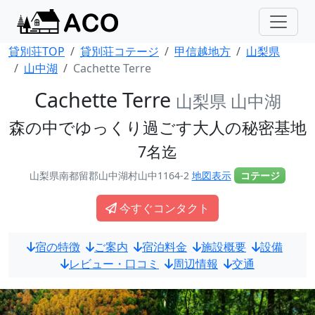
貸別荘TOP
貸別荘コテージ
甲信越地方
山梨県
山中湖
Cachette Terre
Cachette Terre
山梨県 山中湖
森の中でゆっくり過ごす大人の秘密基地
7名迄
山梨県南都留郡山中湖村山中1164-2
地図表示
コテージ
今すぐコンタクト
宿の特徴
ご案内
宿泊料金
施設概要
設備
レビュー・口コミ
周辺情報
交通