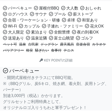
バーベキュー
屋根付BBQ
大人数
おしゃれ
ログハウス
サウナ
プール
薪ストーブ
合宿・ワーケーション・研修
卓球
和室あり
Wi-Fi
カップル
子連れ・ファミリー
花火OK
大人限定
素泊まり
全館禁煙
夜の到着OK
送迎あり
温泉近隣
富士山眺望
ゴルフ
ペット可
温泉
古民家
ドッグラン
露天風呂
音楽合宿
カラオケ
バリアフリー
格安
騒ぎたい
食事付
テニス
KEY POINTの詳細
バーベキュー
・開閉式屋根付きテラスにてBBQ可能。
※（BBQグリル、炭6キロ、焼き網、着火剤、炭用トング、
バーナー）
別途3,000円（税込）かかります。
グリルセットご利用特典として、
オリジナルロゴ入りうちわと軍手プレゼント！