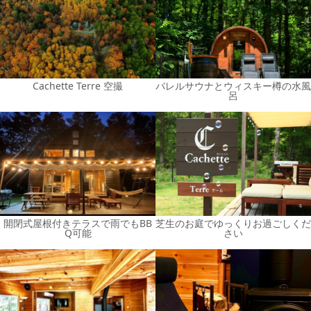
Cachette Terre 空撮
バレルサウナとウィスキー樽の水風
呂
開閉式屋根付きテラスで雨でもBB
芝生のお庭でゆっくりお過ごしくだ
Q可能
さい