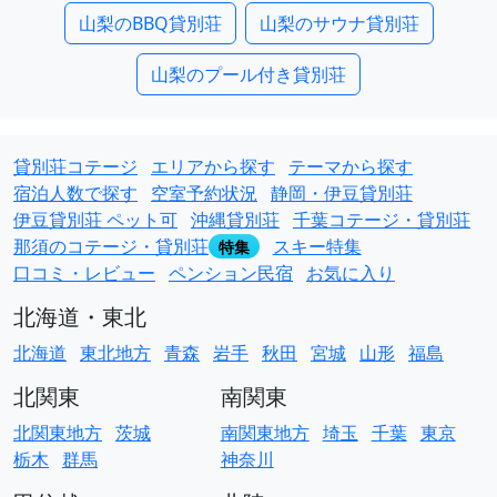
山梨のBBQ貸別荘
山梨のサウナ貸別荘
山梨のプール付き貸別荘
貸別荘コテージ
エリアから探す
テーマから探す
宿泊人数で探す
空室予約状況
静岡・伊豆貸別荘
伊豆貸別荘 ペット可
沖縄貸別荘
千葉コテージ・貸別荘
那須のコテージ・貸別荘
スキー特集
特集
口コミ・レビュー
ペンション民宿
お気に入り
北海道・東北
北海道
東北地方
青森
岩手
秋田
宮城
山形
福島
北関東
南関東
北関東地方
茨城
南関東地方
埼玉
千葉
東京
栃木
群馬
神奈川