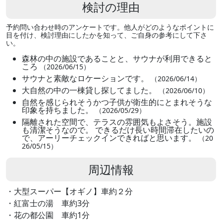
検討の理由
予約問い合わせ時のアンケートです。他人がどのようなポイントに
目を付け、検討理由にしたかを知って、ご自身の参考にして下さ
い。
森林の中の施設であることと、サウナが利用できると
ころ
（2026/06/15）
サウナと素敵なロケーションです。
（2026/06/14）
大自然の中の一棟貸し探してました。
（2026/06/10）
自然を感じられそうかつ子供が衛生的にとまれそうな
印象を持ちました。
（2026/05/29）
隔離された空間で、テラスの雰囲気もよさそう。施設
も清潔そうなので。 できるだけ長い時間滞在したいの
で、アーリーチェックインできればと思います。
（20
26/05/15）
周辺情報
・大型スーパー【オギノ】車約２分
・紅富士の湯 車約3分
・花の都公園 車約1分