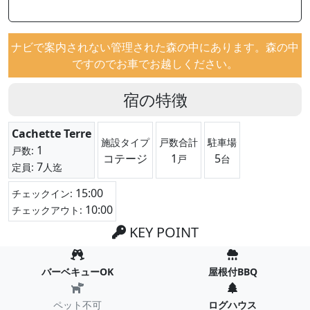
ナビで案内されない管理された森の中にあります。森の中
ですのでお車でお越しください。
宿の特徴
Cachette Terre
施設タイプ
戸数合計
駐車場
1
戸数:
コテージ
1
5
戸
台
7
定員:
人迄
15:00
チェックイン:
10:00
チェックアウト:
KEY POINT
バーベキューOK
屋根付BBQ
ペット不可
ログハウス