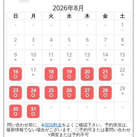
2026年8月
日
月
火
水
木
金
土
-
-
-
-
-
-
1
-
2
3
4
5
6
7
8
-
-
-
-
-
-
×
9
10
11
12
13
14
15
×
×
×
×
×
×
×
17
22
16
18
19
20
21
×
×
○
○
○
○
○
29
23
24
25
26
27
28
×
○
○
○
○
○
○
-
-
-
-
-
30
31
○
○
問い合わせ前に、
宿泊料金
をよくご確認下さい。予約状況は、
最新情報でない場合がございます。〇予約可または要問い合わせ
×満室または予約不可