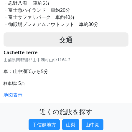
・忍野八海 車約5分
・富士急ハイランド 車約20分
・富士サファリパーク 車約40分
・御殿場プレミアムアウトレット 車約30分
交通
Cachette Terre
山梨県南都留郡山中湖村山中1164-2
車：山中湖ICから5分
5
駐車場:
台
地図表示
近くの施設を探す
甲信越地方
山梨
山中湖