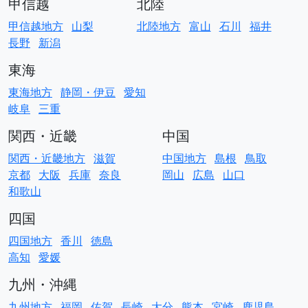
甲信越
北陸
甲信越地方
山梨
北陸地方
富山
石川
福井
長野
新潟
東海
東海地方
静岡・伊豆
愛知
岐阜
三重
関西・近畿
中国
関西・近畿地方
滋賀
中国地方
島根
鳥取
京都
大阪
兵庫
奈良
岡山
広島
山口
和歌山
四国
四国地方
香川
徳島
高知
愛媛
九州・沖縄
九州地方
福岡
佐賀
長崎
大分
熊本
宮崎
鹿児島