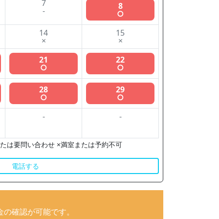
7
8
-
○
14
15
×
×
21
22
○
○
28
29
○
○
-
-
たは要問い合わせ ×満室または予約不可
電話する
金の確認が可能です。