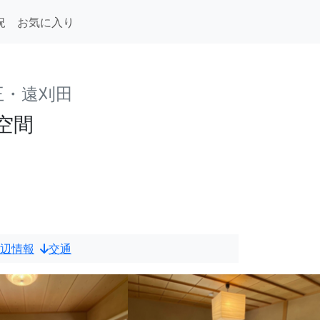
況
お気に入り
王・遠刈田
空間
辺情報
交通