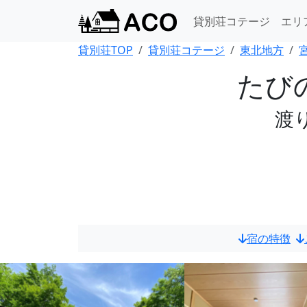
貸別荘コテージ
エリ
貸別荘TOP
貸別荘コテージ
東北地方
たびの
渡
宿の特徴