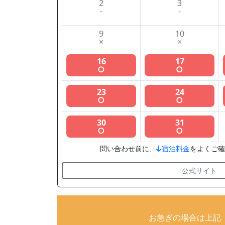
2
3
-
-
9
10
×
×
16
17
○
○
23
24
○
○
30
31
○
○
問い合わせ前に、
宿泊料金
をよくご確
公式サイト
お急ぎの場合は上記