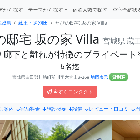
アから探す
テーマから探す
宿泊人数で探す
空室予約状
宮城県
蔵王・遠刈田
たびの邸宅 坂の家 Villa
邸宅 坂の家 Villa
宮城県 蔵
り廊下と離れが特徴のプライベート
6名迄
宮城県柴田郡川崎町前川字六方山3-268
地図表示
貸別荘
今すぐコンタクト
ご案内
宿泊料金
施設概要
設備
レビュー・口コミ
周