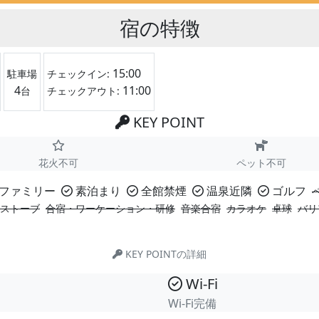
宿の特徴
15:00
駐車場
チェックイン:
4
11:00
台
チェックアウト:
KEY POINT
花火不可
ペット不可
ファミリー
素泊まり
全館禁煙
温泉近隣
ゴルフ
ストーブ
合宿・ワーケーション・研修
音楽合宿
カラオケ
卓球
バリ
KEY POINTの詳細
Wi-Fi
Wi-Fi完備