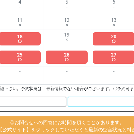
4
5
6
-
-
-
11
12
13
×
×
×
19
18
20
×
○
○
25
26
27
○
○
○
-
-
-
認下さい。予約状況は、最新情報でない場合がございます。〇予約可ま
◎お問合せへの回答にお時間を頂くことがあります。
【公式サイト】をクリックしていただくと最新の空室状況と料