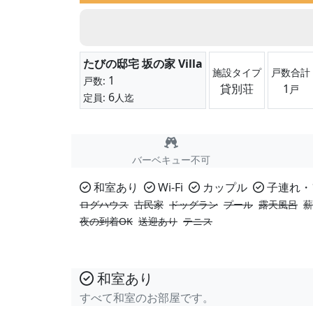
たびの邸宅 坂の家 Villa
施設タイプ
戸数合計
1
戸数:
貸別荘
1
戸
6
定員:
人迄
バーベキュー不可
和室あり
Wi-Fi
カップル
子連れ・
ログハウス
古民家
ドッグラン
プール
露天風呂
薪
夜の到着OK
送迎あり
テニス
和室あり
すべて和室のお部屋です。