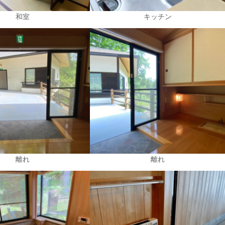
和室
キッチン
離れ
離れ