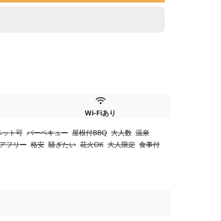
Wi-Fiあり
ペット可
バーベキュー
屋根付BBQ
大人数
温泉
アフリー
格安
騒ぎたい
花火OK
大人限定
食事付