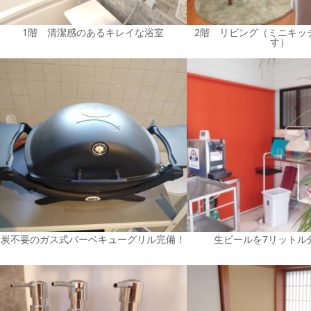
1階 清潔感のあるキレイな浴室
2階 リビング（ミニキッ
す）
炭不要のガス式バーベキューグリル完備！
生ビールを7リットル