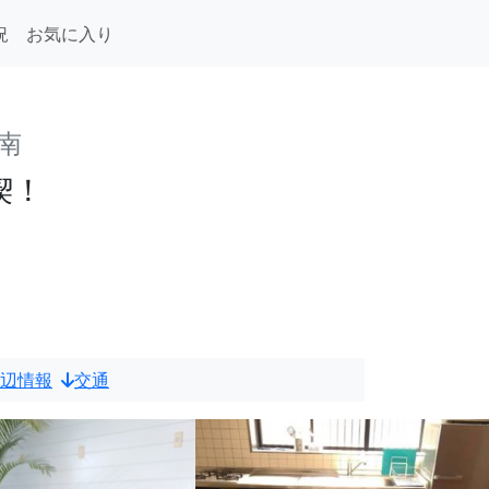
況
お気に入り
南
喫！
辺情報
交通