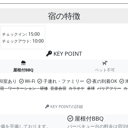
宿の特徴
15:00
チェックイン:
10:00
チェックアウト:
KEY POINT
屋根付BBQ
ペット不可
和室あり
Wi-Fi
子連れ・ファミリー
夜の到着OK
宿・ワーケーション・研修
音楽合宿
カラオケ
卓球
バリアフリー
カ
KEY POINTの詳細
屋根付BBQ
設備を完備しております。
バーベキュー台の料金は宿泊