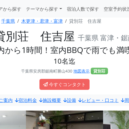
アから探す
テーマから探す
宿泊人数で探す
空室予約状
千葉県
木更津・君津・富津
貸別荘 住吉屋
貸別荘 住吉屋
千葉県 富津・鋸
内から1時間！室内BBQで雨でも満
10名迄
千葉県安房郡鋸南町勝山430
地図表示
貸別荘
今すぐコンタクト
ご案内
宿泊料金
施設概要
設備
レビュー・口コミ
周