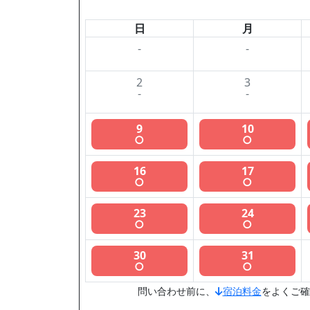
日
月
-
-
2
3
-
-
9
10
○
○
16
17
○
○
23
24
○
○
30
31
○
○
問い合わせ前に、
宿泊料金
をよくご確