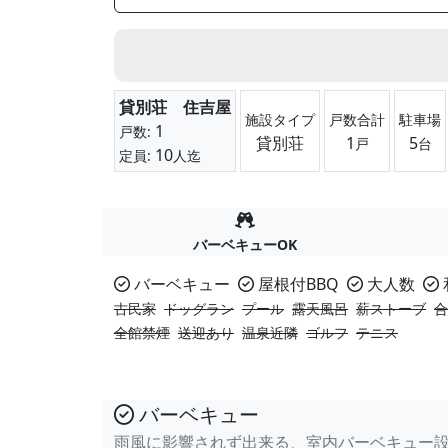
貸別荘 住吉屋
施設タイプ
戸数合計
駐車場
1
戸数:
貸別荘
1
5
戸
台
10
定員:
人迄
バーベキューOK
バーベキュー
屋根付BBQ
大人数
古民家
ドッグラン
プール
露天風呂
薪ストーブ
合
全館禁煙
送迎あり
温泉近隣
ゴルフ
テニス
バーベキュー
雨風に影響されず出来る、室内バーベキュー