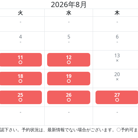
2026年8月
火
水
木
-
-
-
4
5
6
-
-
-
13
11
12
×
○
○
20
18
19
×
○
○
25
26
27
○
○
○
-
-
-
認下さい。予約状況は、最新情報でない場合がございます。〇予約可ま