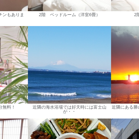
チンもありま
2階 ベッドルーム（洋室6畳）
2
分無料！
近隣の海水浴場では好天時には富士山
近隣にある勝
が・・