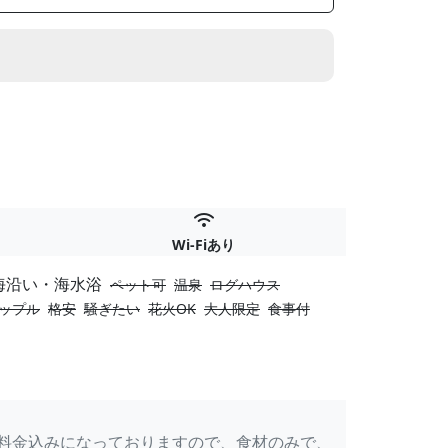
Wi-Fiあり
海沿い・海水浴
ペット可
温泉
ログハウス
ップル
格安
騒ぎたい
花火OK
大人限定
食事付
料金込みになっておりますので、食材のみで、