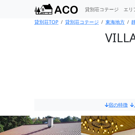
貸別荘コテージ
エリ
貸別荘TOP
貸別荘コテージ
東海地方
VILL
宿の特徴