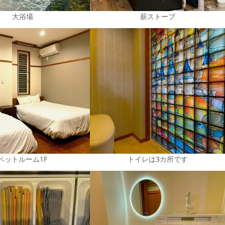
大浴場
薪ストーブ
ベットルーム1F
トイレは3カ所です