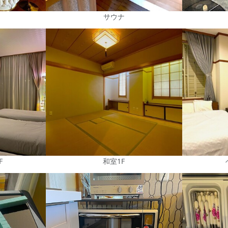
サウナ
F
和室1F