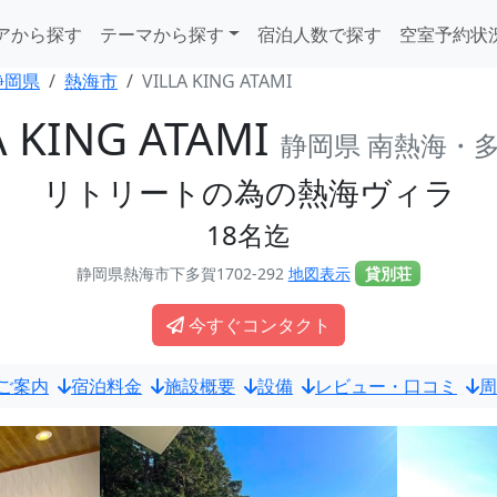
アから探す
テーマから探す
宿泊人数で探す
空室予約状
静岡県
熱海市
VILLA KING ATAMI
A KING ATAMI
静岡県 南熱海・
リトリートの為の熱海ヴィラ
18名迄
静岡県熱海市下多賀1702-292
地図表示
貸別荘
今すぐコンタクト
ご案内
宿泊料金
施設概要
設備
レビュー・口コミ
周