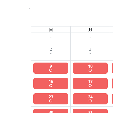
日
月
-
-
2
3
-
-
9
10
○
○
16
17
○
○
23
24
○
○
30
31