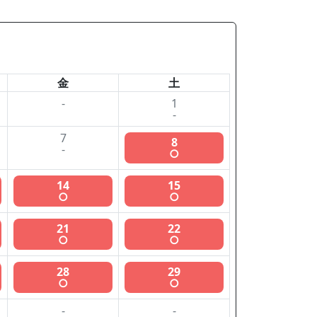
金
土
-
1
-
7
8
-
○
14
15
○
○
21
22
○
○
28
29
○
○
-
-