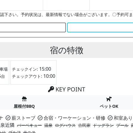
認下さい。予約状況は、最新情報でない場合がございます。〇予約可ま
宿の特徴
15:00
車場
チェックイン:
5
10:00
台
チェックアウト:
KEY POINT
屋根付BBQ
ペットOK
ナ
薪ストーブ
合宿・ワーケーション・研修
和室あり
泉近隣
バーベキュー
温泉
ログハウス
古民家
ドッグラン
プール
あり
ゴルフ
テニス