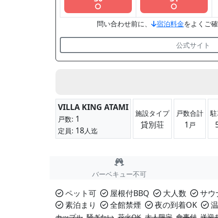
○
○
問い合わせ前に、
宿泊料金
をよくご確
公式サイト
VILLA KING ATAMI
施設タイプ
戸数合計
駐
1
戸数:
貸別荘
1
戸
18
定員:
人迄
バーベキュー不可
ペット可
屋根付BBQ
大人数
サウ
素泊まり
全館禁煙
夜の到着OK
温
カップル
騒ぎたい
花火OK
大人限定
食事付
送迎