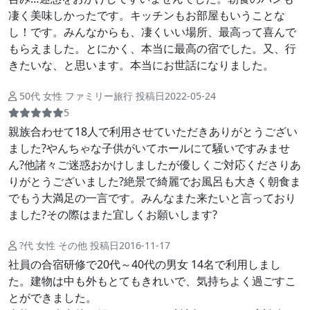
凄く美味しかったです。キッチンもお部屋もいうことな
し！です。みんなからも、凄くいい場所、最高って喜んで
もらえました。とにかく、本当に最高の宿でした。又、行
きたいな、と思います。本当にお世話になりました。
50代 女性 ファミリー旅行 投稿日2022-05-24
5
親族合わせて18人で利用させていただきありがとうござい
ました?やんちゃな子供がいてホールにて騒いですみませ
ん?他諸々ご迷惑おかけしましたが優しくご対応くださりあ
りがとうございました?絶景で綺麗でお風呂も大きく朝食ま
でもう大満足の一言です。みんなまた来たいと言っており
ました?その際はまた宜しくお願いします?
?代 女性 その他 投稿日2016-11-17
社員の合宿研修で20代～40代の男女 14名で利用しまし
た。建物は中も外もとてもきれいで、気持ちよく過ごすこ
とができました。