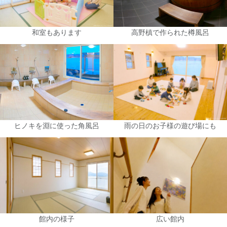
和室もあります
高野槙で作られた樽風呂
ヒノキを淵に使った角風呂
雨の日のお子様の遊び場にも
館内の様子
広い館内