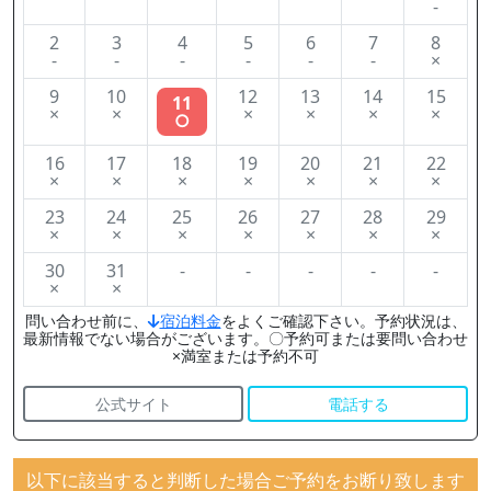
-
2
3
4
5
6
7
8
-
-
-
-
-
-
×
9
10
12
13
14
15
11
×
×
×
×
×
×
○
16
17
18
19
20
21
22
×
×
×
×
×
×
×
23
24
25
26
27
28
29
×
×
×
×
×
×
×
30
31
-
-
-
-
-
×
×
問い合わせ前に、
宿泊料金
をよくご確認下さい。予約状況は、
最新情報でない場合がございます。〇予約可または要問い合わせ
×満室または予約不可
公式サイト
電話する
以下に該当すると判断した場合ご予約をお断り致します