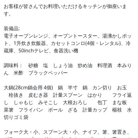
お客様が皆さんでお料理いただけるキッチンが御座いま
す。
装備品:
電子オーブンレンジ、オーブントースター、湯沸かしポッ
ト、1升炊き炊飯器、カセットコンロ(4個・レンタル)、冷
蔵庫、50inchテレビ、食器洗い機
調味料： 砂糖 塩 しょう油 炒め油 料理酒 本みり
ん 米酢 ブラックペッパー
大鍋(28cm鍋会用 4個) 鍋 半寸 鍋 カン切り お玉
栓抜き 皮むき器 計量スプーン はかり フライ返
し しゃもじ みそこし 大根おろし 包丁 まな板
菜箸 フライパン ボール ざる 計量カップ 楊枝 水
切りゴミ袋
フォーク大・小、スプーン大・小、ナイフ、箸、箸置き、