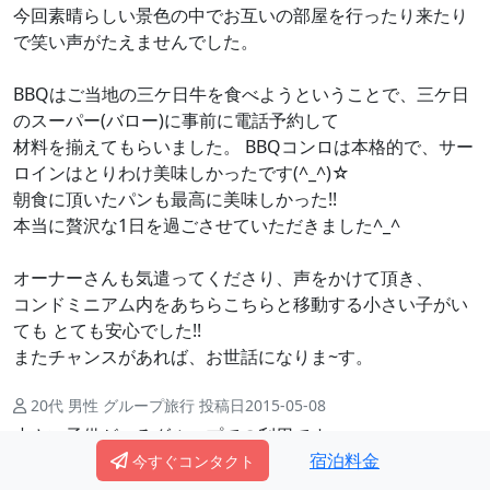
今回素晴らしい景色の中でお互いの部屋を行ったり来たり
で笑い声がたえませんでした。
BBQはご当地の三ケ日牛を食べようということで、三ケ日
のスーパー(バロー)に事前に電話予約して
材料を揃えてもらいました。 BBQコンロは本格的で、サー
ロインはとりわけ美味しかったです(^_^)☆
朝食に頂いたパンも最高に美味しかった!!
本当に贅沢な1日を過ごさせていただきました^_^
オーナーさんも気遣ってくださり、声をかけて頂き、
コンドミニアム内をあちらこちらと移動する小さい子がい
ても とても安心でした!!
またチャンスがあれば、お世話になりま~す。
20代 男性 グループ旅行 投稿日2015-05-08
小さい子供がいるグループでの利用です。
宿泊料金
まず中も外もとても綺麗でした。清掃も行き届いており、
今すぐコンタクト
食器も揃っていて、食洗機もあったので洗い物も楽でし