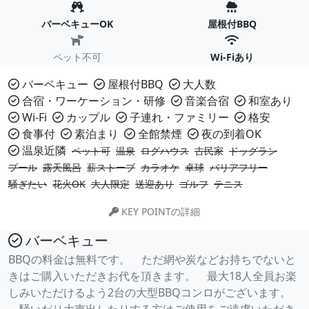
バーベキューOK
屋根付BBQ
ペット不可
Wi-Fiあり
バーベキュー
屋根付BBQ
大人数
合宿・ワーケーション・研修
音楽合宿
和室あり
Wi-Fi
カップル
子連れ・ファミリー
格安
食事付
素泊まり
全館禁煙
夜の到着OK
温泉近隣
ペット可
温泉
ログハウス
古民家
ドッグラン
プール
露天風呂
薪ストーブ
カラオケ
卓球
バリアフリー
騒ぎたい
花火OK
大人限定
送迎あり
ゴルフ
テニス
KEY POINTの詳細
バーベキュー
BBQの料金は無料です。 ただ網や炭などお持ちでないと
きはご購入いただきお代を頂きます。 最大18人全員お楽
しみいただけるよう2台の大型BBQコンロがございます。