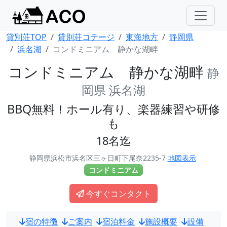
貸別荘TOP
貸別荘コテージ
東海地方
静岡県
浜名湖
コンドミニアム 静かな湖畔
コンドミニアム 静かな湖畔
静
岡県 浜名湖
BBQ無料！ホール有り、楽器練習や研修
も
18名迄
静岡県浜松市浜名区三ヶ日町下尾奈2235-7
地図表示
コンドミニアム
今すぐコンタクト
宿の特徴
ご案内
宿泊料金
施設概要
設備