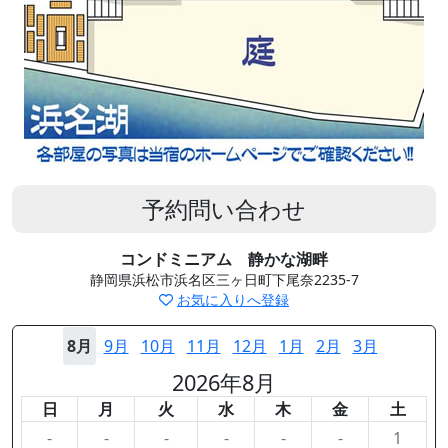
予約問い合わせ
コンドミニアム 静かな湖畔
静岡県浜松市浜名区三ヶ日町下尾奈2235-7
お気に入りへ登録
8月
9月
10月
11月
12月
1月
2月
3月
2026年8月
日
月
火
水
木
金
土
-
-
-
-
-
-
1