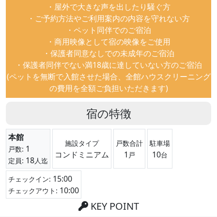
・屋外で大きな声を出したり騒ぐ方
・ご予約方法やご利用案内の内容を守れない方
・ペット同伴でのご宿泊
・商用映像として宿の映像をご使用
・保護者同意なしでの未成年のご宿泊
・保護者同伴でない満18歳に達していない方のご宿泊
(ペットを無断で入館させた場合、全館ハウスクリーニング
の費用を全額ご負担いただきます)
宿の特徴
本館
施設タイプ
戸数合計
駐車場
1
戸数:
コンドミニアム
1
10
戸
台
18
定員:
人迄
15:00
チェックイン:
10:00
チェックアウト:
KEY POINT