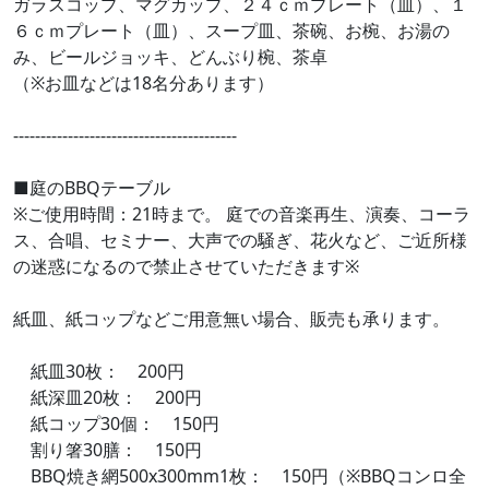
ガラスコップ、マグカップ、２４ｃｍプレート（皿）、１
６ｃｍプレート（皿）、スープ皿、茶碗、お椀、お湯の
み、ビールジョッキ、どんぶり椀、茶卓
（※お皿などは18名分あります）
-----------------------------------------
■庭のBBQテーブル
※ご使用時間：21時まで。 庭での音楽再生、演奏、コーラ
ス、合唱、セミナー、大声での騒ぎ、花火など、ご近所様
の迷惑になるので禁止させていただきます※
紙皿、紙コップなどご用意無い場合、販売も承ります。
紙皿30枚： 200円
紙深皿20枚： 200円
紙コップ30個： 150円
割り箸30膳： 150円
BBQ焼き網500x300mm1枚： 150円（※BBQコンロ全