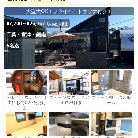
大型犬OK！プライベートサウナ付き！
¥7,700～¥26,767
1人あたり目安
千葉・富津・鋸南
6名迄
バレルサウナ！ご自
コテージ棟 ウッドデ
コテージ棟 バスル
由にお使いいただけ
ッキ屋根付き
ーム
ます