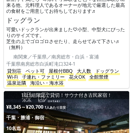
来る他、元料理人であるオーナーが地元で厳選した最高
の食材をご用意してお待ちしております♬
ドッグラン
可愛いドックランが出来ました♡小型、中型犬にぴった
りのサイズです。
芝生の上でゴロゴロさせたり、走らせてみて下さい♬
（無料）
南関東／千葉県／南房総市・白浜・富浦
千葉県南房総市白浜町滝口324-1
貸別荘
ペット可
屋根付BBQ
大人数
ドッグラン
Wi-Fi
子連れ・ファミリー
花火OK
全館禁煙
温泉近隣
海沿い・海水浴
1日1組限定で貸切！サウナ付き古民家宿！
¥8,345～¥20,700
1人あたり目安
千葉・勝浦・御宿
10名迄