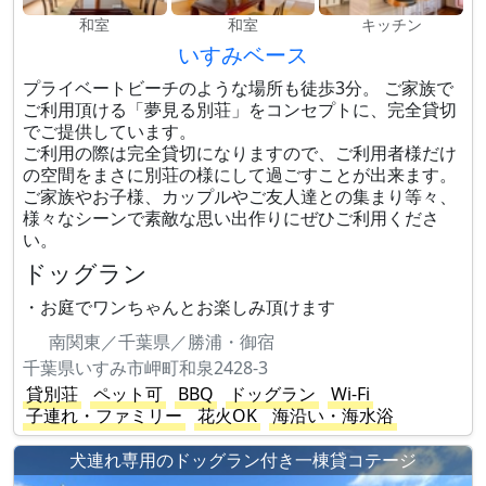
和室
和室
キッチン
いすみベース
プライベートビーチのような場所も徒歩3分。 ご家族で
ご利用頂ける「夢見る別荘」をコンセプトに、完全貸切
でご提供しています。
ご利用の際は完全貸切になりますので、ご利用者様だけ
の空間をまさに別荘の様にして過ごすことが出来ます。
ご家族やお子様、カップルやご友人達との集まり等々、
様々なシーンで素敵な思い出作りにぜひご利用くださ
い。
ドッグラン
・お庭でワンちゃんとお楽しみ頂けます
南関東／千葉県／勝浦・御宿
千葉県いすみ市岬町和泉2428-3
貸別荘
ペット可
BBQ
ドッグラン
Wi-Fi
子連れ・ファミリー
花火OK
海沿い・海水浴
犬連れ専用のドッグラン付き一棟貸コテージ