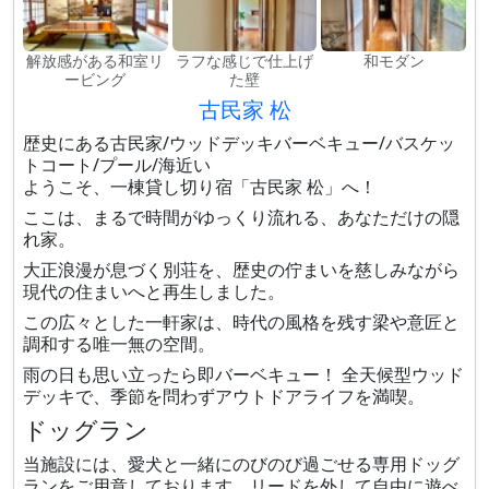
解放感がある和室リ
ラフな感じで仕上げ
和モダン
ービング
た壁
古民家 松
歴史にある古民家/ウッドデッキバーベキュー/バスケッ
トコート/プール/海近い
ようこそ、一棟貸し切り宿「古民家 松」へ！
ここは、まるで時間がゆっくり流れる、あなただけの隠
れ家。
大正浪漫が息づく別荘を、歴史の佇まいを慈しみながら
現代の住まいへと再生しました。
この広々とした一軒家は、時代の風格を残す梁や意匠と
調和する唯一無の空間。
雨の日も思い立ったら即バーベキュー！ 全天候型ウッド
デッキで、季節を問わずアウトドアライフを満喫。
ドッグラン
当施設には、愛犬と一緒にのびのび過ごせる専用ドッグ
ランをご用意しております。リードを外して自由に遊べ