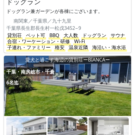
ドッグラン
ドッグラン兼ガーデンが各棟にございます。
南関東／千葉県／九十九里
千葉県長生郡長生村一松戊3452−9
貸別荘
ペット可
BBQ
大人数
ドッグラン
サウナ
合宿・ワーケーション・研修
Wi-Fi
子連れ・ファミリー
格安
温泉近隣
海沿い・海水浴
愛犬と過ごす海辺の貸別荘ーBIANCAー
千葉・南房総市・千倉
6名迄