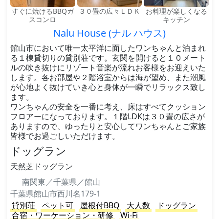
すぐに焼けるBBQガ
３０畳の広々ＬＤＫ
お料理が楽しくなる
スコンロ
キッチン
Nalu House (ナル ハウス)
館山市において唯一太平洋に面したワンちゃんと泊まれ
る１棟貸切りの貸別荘です。玄関を開けると１０メート
ルの吹き抜けにリゾート音楽が流れお客様をお迎えいた
します。各お部屋や２階浴室からは海が望め、また潮風
が心地よく抜けていき心と身体が一瞬でリラックス致し
ます。
ワンちゃんの安全を一番に考え、床はすべてクッション
フロアーになっております。１階LDKは３０畳の広さが
ありますので、ゆったりと安心してワンちゃんとご家族
皆様でお過ごしいただけます。
ドッグラン
天然芝ドッグラン
南関東／千葉県／館山
千葉県館山市西川名179-1
貸別荘
ペット可
屋根付BBQ
大人数
ドッグラン
合宿・ワーケーション・研修
Wi-Fi