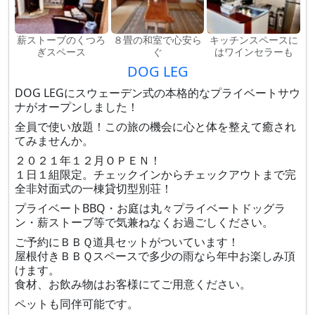
薪ストーブのくつろ
８畳の和室で心安ら
キッチンスペースに
ぎスペース
ぐ
はワインセラーも
DOG LEG
DOG LEGにスウェーデン式の本格的なプライベートサウ
ナがオープンしました！
全員で使い放題！この旅の機会に心と体を整えて癒され
てみませんか。
２０２１年１２月ＯＰＥＮ！
１日１組限定。チェックインからチェックアウトまで完
全非対面式の一棟貸切型別荘！
プライベートBBQ・お庭は丸々プライベートドッグラ
ン・薪ストーブ等で気兼ねなくお過ごしください。
ご予約にＢＢＱ道具セットがついています！
屋根付きＢＢＱスペースで多少の雨なら年中お楽しみ頂
けます。
食材、お飲み物はお客様にてご用意ください。
ペットも同伴可能です。