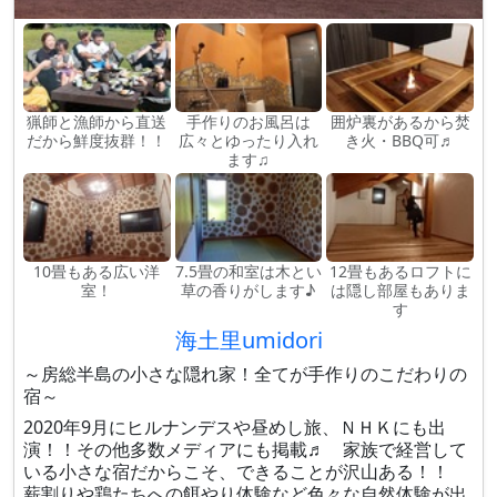
猟師と漁師から直送
手作りのお風呂は
囲炉裏があるから焚
だから鮮度抜群！！
広々とゆったり入れ
き火・BBQ可♬
ます♫
10畳もある広い洋
7.5畳の和室は木とい
12畳もあるロフトに
室！
草の香りがします♪
は隠し部屋もありま
す
海土里umidori
～房総半島の小さな隠れ家！全てが手作りのこだわりの
宿～
2020年9月にヒルナンデスや昼めし旅、ＮＨＫにも出
演！！その他多数メディアにも掲載♬ 家族で経営して
いる小さな宿だからこそ、できることが沢山ある！！
薪割りや鶏たちへの餌やり体験など色々な自然体験が出