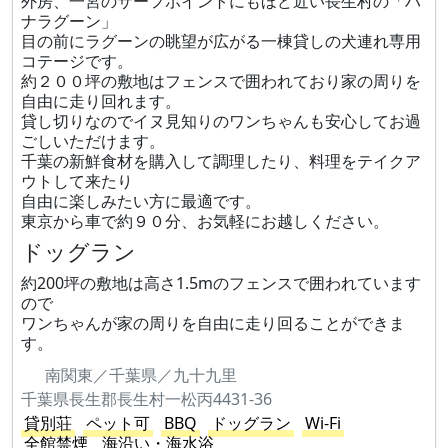
外房、一宮のサーフポイントにもほど近い長生村の「ハ
ナラグーン」
目の前にラグーンの眺望が広がる一棟貸しの犬連れ専用
コテージです。
約２００坪の敷地はフェンスで囲われており家の周りを
自由に走り回れます。
貸し切りなのでイヌ見知りのワンちゃんも安心してお過
ごしいただけます。
千葉の新鮮食材を購入して調理したり、料理をテイクア
ウトして来たり
自由に楽しみたい方に最適です。
東京から車で約９０分、お気軽にお越しください。
ドッグラン
約200坪の敷地は高さ1.5mのフェンスで囲われています
ので
ワンちゃんが家の周りを自由に走り回ることができま
す。
南関東／千葉県／九十九里
千葉県長生郡長生村一松丙4431-36
貸別荘
ペット可
BBQ
ドッグラン
Wi-Fi
全館禁煙
海沿い・海水浴