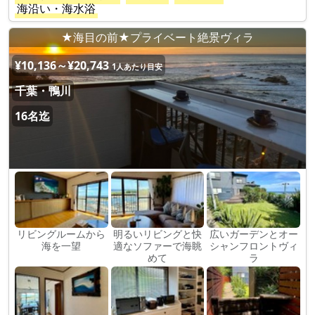
海沿い・海水浴
★海目の前★プライベート絶景ヴィラ
¥10,136～¥20,743
1人あたり目安
千葉・鴨川
16名迄
リビングルームから
明るいリビングと快
広いガーデンとオー
海を一望
適なソファーで海眺
シャンフロントヴィ
めて
ラ