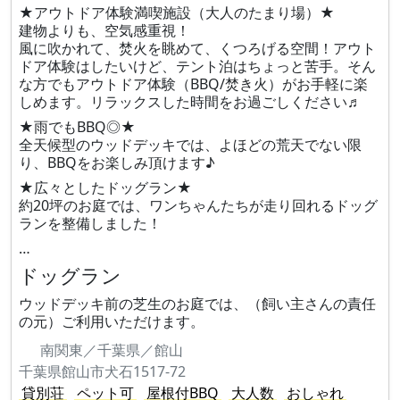
★アウトドア体験満喫施設（大人のたまり場）★
建物よりも、空気感重視！
風に吹かれて、焚火を眺めて、くつろげる空間！アウト
ドア体験はしたいけど、テント泊はちょっと苦手。そん
な方でもアウトドア体験（BBQ/焚き火）がお手軽に楽
しめます。リラックスした時間をお過ごしください♬
★雨でもBBQ◎★
全天候型のウッドデッキでは、よほどの荒天でない限
り、BBQをお楽しみ頂けます♪
★広々としたドッグラン★
約20坪のお庭では、ワンちゃんたちが走り回れるドッグ
ランを整備しました！
…
ドッグラン
ウッドデッキ前の芝生のお庭では、（飼い主さんの責任
の元）ご利用いただけます。
南関東／千葉県／館山
千葉県館山市犬石1517‐72
貸別荘
ペット可
屋根付BBQ
大人数
おしゃれ