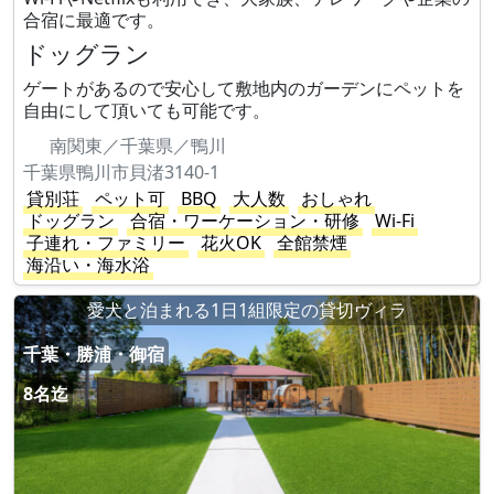
合宿に最適です。
ドッグラン
ゲートがあるので安心して敷地内のガーデンにペットを
自由にして頂いても可能です。
南関東／千葉県／鴨川
千葉県鴨川市貝渚3140-1
貸別荘
ペット可
BBQ
大人数
おしゃれ
ドッグラン
合宿・ワーケーション・研修
Wi-Fi
子連れ・ファミリー
花火OK
全館禁煙
海沿い・海水浴
愛犬と泊まれる1日1組限定の貸切ヴィラ
千葉・勝浦・御宿
8名迄