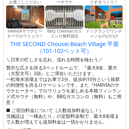
お過ごしください
ーサウナ
クするつくり！
HARVIAサウナヒー
BBQ Colemanガス
ドッグランでワンチ
ターでロウリュウ！
コンロ無料貸出
ャンものびのび
THE SECOND Chousei Beach Village 平屋
（101-102ペット可）
＼日常の忙しさを忘れ、流れる時間を味わう／
贅沢な広さを誇る3ベッドルームで、『最大8名、愛犬
（大型犬可）2頭』とご滞在いただけます。
一松海水浴場まではお車で2分、徒歩約10分という抜群
の利便性を誇るロケーションです。また『HARVIAのサ
ウナヒーター』でロウリュウを楽しめる本格フィンラン
ド式サウナ（無料）や、BBQガスコンロ（無料）もご用
意！
■ ご宿泊料金について（人数追加料金なし！）
当施設は「一棟あたり」の定額料金制で、最大8名様ま
で人数が増えても追加料金は一切かかりません。