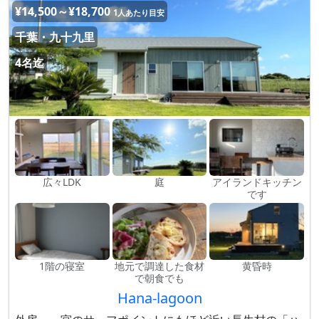
¥14,500～¥18,700
1人あたり目安
千葉・九十九里
4名迄
広々LDK
庭
アイランドキッチン
です
1階の寝室
地元で調達した食材
黄昏時
で朝食でも
Hana-lagoon