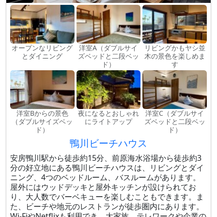
オープンなリビング
洋室A（ダブルサイ
リビングかもヤシ並
とダイニング
ズベッドと二段ベッ
木の景色を楽しめま
ド）
す
洋室Bからの景色
夜になるとおしゃれ
洋室C（ダブルサイ
（ダブルサイズベッ
にライトアップ
ズベッドと二段ベッ
ド）
ド）
鴨川ビーチハウス
安房鴨川駅から徒歩約15分、前原海水浴場から徒歩約3
分の好立地にある鴨川ビーチハウスは、リビングとダイ
ニング、4つのベッドルーム、バスルームがあります。
屋外にはウッドデッキと屋外キッチンが設けられてお
り、大人数でバーベキューを楽しむこともできます。ま
た、ビーチや地元のレストランが徒歩圏内にあります。
Wi-FiやNetflixも利用でき、大家族、テレワークや企業の