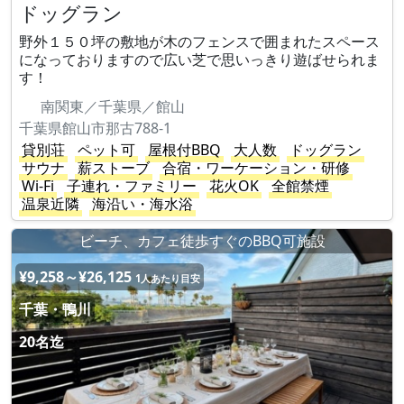
ドッグラン
野外１５０坪の敷地が木のフェンスで囲まれたスペース
になっておりますので広い芝で思いっきり遊ばせられま
す！
南関東／千葉県／館山
千葉県館山市那古788-1
貸別荘
ペット可
屋根付BBQ
大人数
ドッグラン
サウナ
薪ストーブ
合宿・ワーケーション・研修
Wi-Fi
子連れ・ファミリー
花火OK
全館禁煙
温泉近隣
海沿い・海水浴
ビーチ、カフェ徒歩すぐのBBQ可施設
¥9,258～¥26,125
1人あたり目安
千葉・鴨川
20名迄