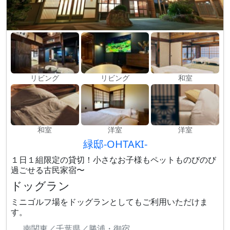
リビング
リビング
和室
和室
洋室
洋室
緑邸-OHTAKI-
１日１組限定の貸切！小さなお子様もペットものびのび
過ごせる古民家宿〜
ドッグラン
ミニゴルフ場をドッグランとしてもご利用いただけま
す。
南関東／千葉県／勝浦・御宿