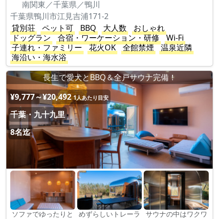
南関東／千葉県／鴨川
千葉県鴨川市江見吉浦171-2
貸別荘
ペット可
BBQ
大人数
おしゃれ
ドッグラン
合宿・ワーケーション・研修
Wi-Fi
子連れ・ファミリー
花火OK
全館禁煙
温泉近隣
海沿い・海水浴
長生で愛犬とBBQ＆全戸サウナ完備！
¥9,777～¥20,492
1人あたり目安
千葉・九十九里
8名迄
ソファでゆったりと
めずらしいトレーラ
サウナの中はワクワ