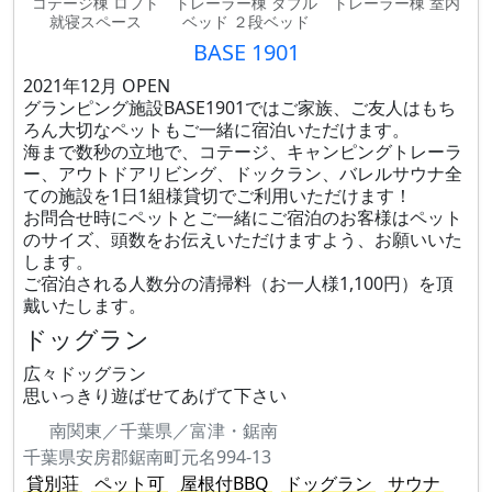
コテージ棟 ロフト
トレーラー棟 ダブル
トレーラー棟 室内
就寝スペース
ベッド ２段ベッド
BASE 1901
2021年12月 OPEN
グランピング施設BASE1901ではご家族、ご友人はもち
ろん大切なペットもご一緒に宿泊いただけます。
海まで数秒の立地で、コテージ、キャンピングトレーラ
ー、アウトドアリビング、ドックラン、バレルサウナ全
ての施設を1日1組様貸切でご利用いただけます！
お問合せ時にペットとご一緒にご宿泊のお客様はペット
のサイズ、頭数をお伝えいただけますよう、お願いいた
します。
ご宿泊される人数分の清掃料（お一人様1,100円）を頂
戴いたします。
ドッグラン
広々ドッグラン
思いっきり遊ばせてあげて下さい
南関東／千葉県／富津・鋸南
千葉県安房郡鋸南町元名994-13
貸別荘
ペット可
屋根付BBQ
ドッグラン
サウナ