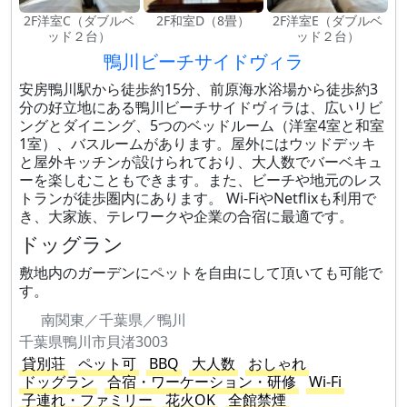
2F洋室C（ダブルベ
2F和室D（8畳）
2F洋室E（ダブルベ
ッド２台）
ッド２台）
鴨川ビーチサイドヴィラ
安房鴨川駅から徒歩約15分、前原海水浴場から徒歩約3
分の好立地にある鴨川ビーチサイドヴィラは、広いリビ
ングとダイニング、5つのベッドルーム（洋室4室と和室
1室）、バスルームがあります。屋外にはウッドデッキ
と屋外キッチンが設けられており、大人数でバーベキュ
ーを楽しむこともできます。また、ビーチや地元のレス
トランが徒歩圏内にあります。 Wi-FiやNetflixも利用で
き、大家族、テレワークや企業の合宿に最適です。
ドッグラン
敷地内のガーデンにペットを自由にして頂いても可能で
す。
南関東／千葉県／鴨川
千葉県鴨川市貝渚3003
貸別荘
ペット可
BBQ
大人数
おしゃれ
ドッグラン
合宿・ワーケーション・研修
Wi-Fi
子連れ・ファミリー
花火OK
全館禁煙