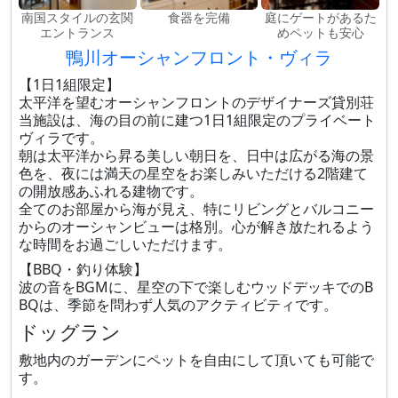
南国スタイルの玄関
食器を完備
庭にゲートがあるた
エントランス
めペットも安心
鴨川オーシャンフロント・ヴィラ
【1日1組限定】
太平洋を望むオーシャンフロントのデザイナーズ貸別荘
当施設は、海の目の前に建つ1日1組限定のプライベート
ヴィラです。
朝は太平洋から昇る美しい朝日を、日中は広がる海の景
色を、夜には満天の星空をお楽しみいただける2階建て
の開放感あふれる建物です。
全てのお部屋から海が見え、特にリビングとバルコニー
からのオーシャンビューは格別。心が解き放たれるよう
な時間をお過ごしいただけます。
【BBQ・釣り体験】
波の音をBGMに、星空の下で楽しむウッドデッキでのB
BQは、季節を問わず人気のアクティビティです。
ドッグラン
敷地内のガーデンにペットを自由にして頂いても可能で
す。