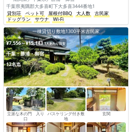
千葉県夷隅郡大多喜町下大多喜3444番地1
貸別荘
ペット可
屋根付BBQ
大人数
古民家
ドッグラン
サウナ
Wi-Fi
一棟貸切り敷地1300平米古民家
¥7,556～¥15,143
1人あたり目安
千葉・勝浦・御宿
12名迄
立派な木の門 入り
バスケリング付き敷
玄関
口
地