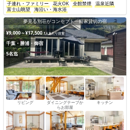
子連れ・ファミリー
花火OK
全館禁煙
温泉近隣
富士山眺望
海沿い・海水浴
夢見る別荘がコンセプト一軒家貸切の宿
¥9,000～¥17,500
1人あたり目安
千葉・勝浦・御宿
5名迄
リビング
ダイニングテーブか
キッチン
らお部屋