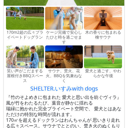
170m2超の広々プラ
ケージ完備で安心し
木の香りに包まれる
イベートドッグラン
たひと時を過ごせま
檜サウナ
す
笑い声がこだまする
サウナ、焚火、花
愛犬と過ごす、やわ
屋根付きBBQスペー
火、BBQを気兼ねな
らかな午後
ス
く
SHELTER.いすみwith dogs
『竹のそよめきに包まれた 愛犬と思い出を紡ぐヴィラ』
風が竹をわたるたび、葉音が静かに揺れる
瑞緑に抱かれた完全プライベート空間で、 愛犬とはあな
ただけの特別な時間が流れます。
170㎡を超えるドックランはわんちゃんが 思いきり走れ
る広々スペース。サウナでととのい、焚き火のぬくもり