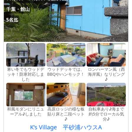
千葉・館山
5名迄
寒い冬でもウッドデ
ウッドデッキでは、
ロンハーマン風（西
ッキ！防寒対応しま
BBQやハンモック！
海岸風）なリビング
した
♪
和風モダンにリニュ
高原ロッジの様な板
自転車あり♪海まで
ーアル♪しました
貼り床と二段ベット
約5分でローカル気
♪
分♪
K’s Village 平砂浦ハウスA