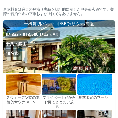
表示料金は過去の見積り実績を統計的に示した中央参考値です。実
際の宿泊料金の下限および上限ではありません。
一棟貸切/ペット可/BBQ/サウナ/海近
¥7,333～¥13,600
1人あたり目安
千葉・館山
10名迄
スウェーデン式の本
プライベートだから
夏季限定のプール！
格的サウナOPEN！
お庭でととのい放
題！