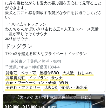
に身を委ねながらも愛犬の喜ぶ顔を安心して見守ること
ができます。
愛犬と共に五感を開放する贅沢な余白をお過ごしくださ
い。
・170㎡広々ドックラン
わんちゃんが 思いきり走れる広々人工芝スペース完備
・星が降りそそぐサウナ
本格薪サウナ。
ドッグラン
170m2を超える広大なプライベートドッグラン
南関東／千葉県／勝浦・御宿
千葉県いすみ市岬町桑田1394-4
貸別荘
ペット可
屋根付BBQ
大人数
おしゃれ
高級貸別荘
ドッグラン
サウナ
合宿・ワーケーション・研修
Wi-Fi
子連れ・ファミリー
花火OK
海沿い・海水浴
【大人のたまり場】家族と仲間とご一緒に♬
¥10,000～¥13,000
1人あたり目安