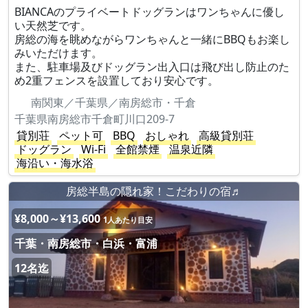
BIANCAのプライベートドッグランはワンちゃんに優し
い天然芝です。
房総の海を眺めながらワンちゃんと一緒にBBQもお楽し
みいただけます。
また、駐車場及びドッグラン出入口は飛び出し防止のた
め2重フェンスを設置しており安心です。
南関東／千葉県／南房総市・千倉
千葉県南房総市千倉町川口209-7
貸別荘
ペット可
BBQ
おしゃれ
高級貸別荘
ドッグラン
Wi-Fi
全館禁煙
温泉近隣
海沿い・海水浴
房総半島の隠れ家！こだわりの宿♬
¥8,000～¥13,600
1人あたり目安
千葉・南房総市・白浜・富浦
12名迄