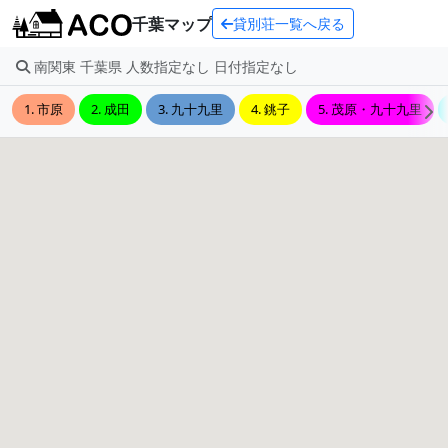
千葉マップ
貸別荘一覧へ戻る
南関東 千葉県 人数指定なし 日付指定なし
1. 市原
2. 成田
3. 九十九里
4. 銚子
5. 茂原・九十九里