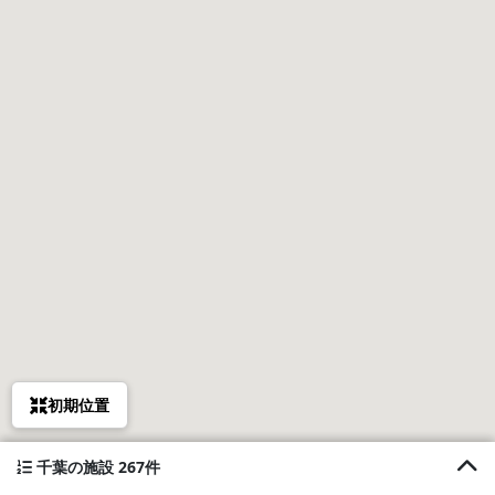
初期位置
千葉の施設 267件
1. 古民家サウナ＆BBQ TK亭