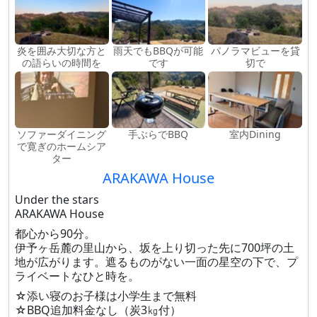
炎を囲み大切な方と
雨天でもBBQが可能
パノラマビューを貸
の語らいの時間を
です
切で
ソファーダイニング
手ぶらでBBQ
室内Dining
で寛ぎのホームシア
ター
ARAKAWA House
Under the stars
ARAKAWA House
都心から90分。
伊予ヶ岳麓の里山から、坂を上り切った先に700坪の土
地が広がります。遮るものがない一面の星空の下で、プ
ライベートなひと時を。
☆添い寝のお子様は小学生まで無料
☆BBQ追加料金なし（炭3㎏付）