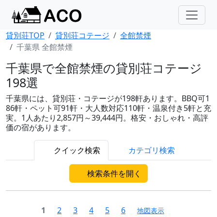
貸別荘TOP
貸別荘コテージ
全館禁煙
千葉県 全館禁煙
千葉県で全館禁煙の貸別荘コテージ
198選
千葉県には、貸別荘・コテージが198軒あります。BBQ可1
86軒・ペット可91軒・大人数対応110軒・温泉付き5軒と充
実。1人あたり2,857円～39,444円。格安・おしゃれ・高評
価の宿があります。
クイック検索
カテゴリ検索
検索条件を開く
1
2
3
4
5
6
地図表示