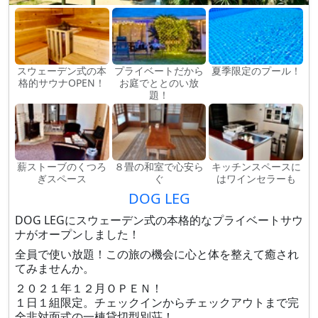
スウェーデン式の本
プライベートだから
夏季限定のプール！
格的サウナOPEN！
お庭でととのい放
題！
薪ストーブのくつろ
８畳の和室で心安ら
キッチンスペースに
ぎスペース
ぐ
はワインセラーも
DOG LEG
DOG LEGにスウェーデン式の本格的なプライベートサウ
ナがオープンしました！
全員で使い放題！この旅の機会に心と体を整えて癒され
てみませんか。
２０２１年１２月ＯＰＥＮ！
１日１組限定。チェックインからチェックアウトまで完
全非対面式の一棟貸切型別荘！