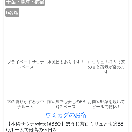
千葉・勝浦・御宿
6名迄
プライベートサウナ
水風呂もあります！
ロウリュ！ほうじ茶
スペース
の香と蒸気が楽めま
す
木の香りがするサウ
雨や風でも安心のBB
お肉や野菜を焼いて
ナルーム
Qスペース
ビールで乾杯！
ウミカグのお宿
【本格サウナ×全天候BBQ】ほうじ茶ロウリュと快適BB
Qルームで最高の休日を