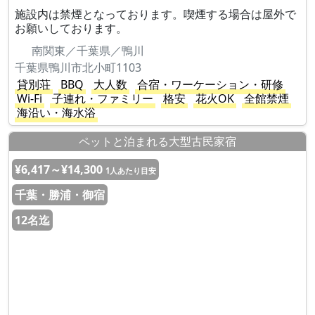
施設内は禁煙となっております。喫煙する場合は屋外で
お願いしております。
南関東／千葉県／鴨川
千葉県鴨川市北小町1103
貸別荘
BBQ
大人数
合宿・ワーケーション・研修
Wi-Fi
子連れ・ファミリー
格安
花火OK
全館禁煙
海沿い・海水浴
ペットと泊まれる大型古民家宿
¥6,417～¥14,300
1人あたり目安
千葉・勝浦・御宿
12名迄