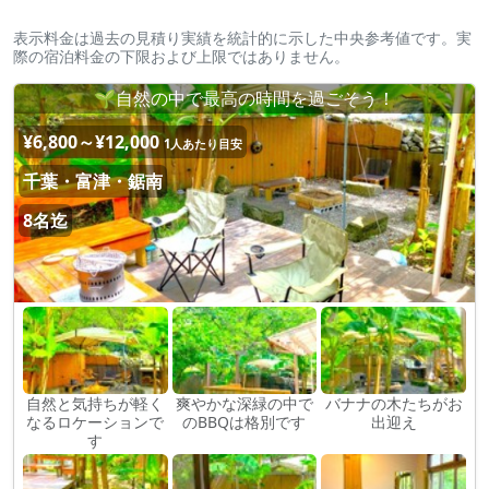
表示料金は過去の見積り実績を統計的に示した中央参考値です。実
際の宿泊料金の下限および上限ではありません。
🌱自然の中で最高の時間を過ごそう！
¥6,800～¥12,000
1人あたり目安
千葉・富津・鋸南
8名迄
自然と気持ちが軽く
爽やかな深緑の中で
バナナの木たちがお
なるロケーションで
のBBQは格別です
出迎え
す