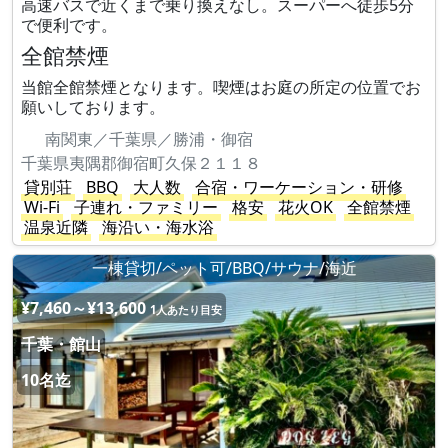
高速バスで近くまで乗り換えなし。スーパーへ徒歩5分
で便利です。
全館禁煙
当館全館禁煙となります。喫煙はお庭の所定の位置でお
願いしております。
南関東／千葉県／勝浦・御宿
千葉県夷隅郡御宿町久保２１１８
貸別荘
BBQ
大人数
合宿・ワーケーション・研修
Wi-Fi
子連れ・ファミリー
格安
花火OK
全館禁煙
温泉近隣
海沿い・海水浴
一棟貸切/ペット可/BBQ/サウナ/海近
¥7,460～¥13,600
1人あたり目安
千葉・館山
10名迄