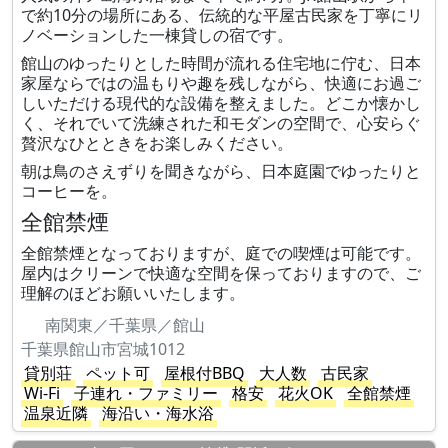
で約10分の場所にある、伝統的な平屋古民家を丁寧にリ
ノベーションした一棟貸しの宿です。
館山のゆったりとした時間が流れる住宅地に佇む、日本
家屋ならではの温もりや趣を残しながら、快適にお過ご
しいただける現代的な設備を整えました。どこか懐かし
く、それでいて洗練された和モダンの空間で、心安らぐ
贅沢なひとときをお楽しみください。
朝は鳥のさえずりを聞きながら、日本庭園でゆったりと
コーヒーを。
全館禁煙
全館禁煙となっておりますが、庭での喫煙は可能です。
屋内はクリーンで快適な空間を保っておりますので、ご
理解のほどお願いいたします。
南関東／千葉県／館山
千葉県館山市宮城1012
貸別荘
ペット可
屋根付BBQ
大人数
古民家
Wi-Fi
子連れ・ファミリー
格安
花火OK
全館禁煙
温泉近隣
海沿い・海水浴