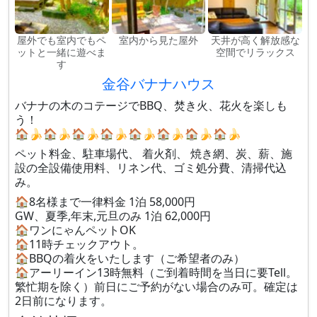
屋外でも室内でもペ
室内から見た屋外
天井が高く解放感な
ットと一緒に遊べま
空間でリラックス
す
金谷バナナハウス
バナナの木のコテージでBBQ、焚き火、花火を楽しも
う！
🏠🍌🏠🍌🏠🍌🏠🍌🏠🍌🏠🍌🏠🍌🏠🍌
ペット料金、駐車場代、 着火剤、 焼き網、炭、薪、施
設の全設備使用料、リネン代、ゴミ処分費、清掃代込
み。
🏠8名様まで一律料金 1泊 58,000円
GW、夏季,年末,元旦のみ 1泊 62,000円
🏠ワンにゃんペットOK
🏠11時チェックアウト。
🏠BBQの着火をいたします（ご希望者のみ）
🏠アーリーイン13時無料（ご到着時間を当日に要Tell。
繁忙期を除く）前日にご予約がない場合のみ可。確定は
2日前になります。