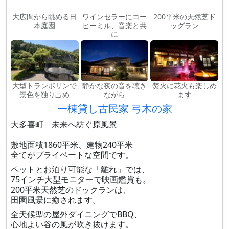
大広間から眺める日
ワインセラーにコー
200平米の天然芝ド
本庭園
ヒーミル、音楽と共
ッグラン
に
大型トランポリンで
静かな夜の音を聴き
焚火に花火も楽しめ
景色を独り占め
ながら
ます
一棟貸し古民家 弓木の家
大多喜町 未来へ紡ぐ原風景
敷地面積1860平米、建物240平米
全てがプライベートな空間です。
ペットとお泊り可能な「離れ」では、
75インチ大型モニターで映画鑑賞も。
200平米天然芝のドックランは、
田園風景に癒されます。
全天候型の屋外ダイニングでBBQ、
心地よい谷の風が吹き抜けます。