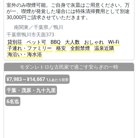
室外のみ喫煙可能。ご自身で灰皿はご用意ください。万
が一、喫煙が発覚した場合には特殊清掃費用として別途
30,000円ご請求させていただきます。
南関東／千葉県／鴨川
千葉県鴨川市天面373
貸別荘
ペット可
BBQ
大人数
おしゃれ
Wi-Fi
子連れ・ファミリー
格安
全館禁煙
温泉近隣
海沿い・海水浴
モダンレトロな古民家で過ごす安らぎの一時
¥7,983～¥14,667
1人あたり目安
千葉・茂原・九十九里
6名迄