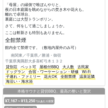
「母屋」の縁側で唯ぼんやりと、
夜の日本庭園を眺めながらの焚き木や花火も。
離れで卓球台、
裏庭には大型トランポリン。
さて、何をして過ごしましょうか。
ここは斬新さも特別もありません。
全館禁煙
館内全て禁煙です。（敷地内屋外のみ可）
南関東／千葉県／勝浦・御宿
千葉県夷隅郡大多喜町弓木１３２
貸別荘
ペット可
屋根付BBQ
大人数
古民家
ドッグラン
合宿・ワーケーション・研修
Wi-Fi
子連れ・ファミリー
花火OK
全館禁煙
温泉近隣
海沿い・海水浴
本格サウナと貸切BBQ。最高の整いと贅沢
¥7,167～¥13,250
1人あたり目安