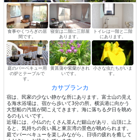
食事やくつろぎの居
寝室は二階に三部屋
トイレは一階と二階
間です。
あります。
にあります。
庭のバーベキュー用
黄菖蒲や紫蘭がきれ
小さな虫たちがいま
の炉とテーブルで
いです。
す。
す。
カサブランカ
宿は、民家の少ない静かな所にあります。富士山の見え
る海水浴場は、宿から歩いて3分の所。横浜港に向かう
大型船の汽笛が聞こえてきます。海に落ちる夕日を眺め
るのもいいです。
近場には、小仏のたくさん並んだ鋸山があり、山頂に上
ると、気持ちの良い風と東京湾の景色が眺められます。
庭でバーべキューを楽しみながら、日頃の疲れを癒して