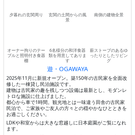
夕暮れの玄関周り
玄関の土間からの風
南側の建物全景
景
オーナー拘りのテー
6名様分の和洋食器
薪ストーブのあるゆ
ブルと照明付き食器
類を用意してありま
ったりとしたリビン
棚
す
グ
遊・OGAWAYA
2025年11月に新規オープン。築150年の古民家を全面改
修した一棟貸し民泊施設です。
建物は古民家の趣を残しつつ設備は最新とし、モダンレ
トロな施設に仕上げました。
都心から車で1時間。観光地とは一味違う田舎の古民家
民泊で、ご家族やご友人の方々との穏やかなひとときを
お過ごしください。
LDKや和室からは大きな窓越しに日本庭園がご覧になれ
ます。