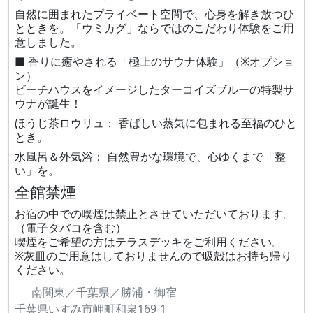
自然に囲まれたプライベート空間で、心身を解き放つひ
とときを。「ウミカグ」ならではのこだわり体験をご用
意しました。
■ 香りに癒やされる「極上のサウナ体験」（※オプショ
ン）
ビーチハウスをイメージしたターコイズブルーの特製サ
ウナが誕生！
ほうじ茶ロウリュ： 香ばしい蒸気に包まれる至福のひと
とき。
水風呂＆外気浴： 自然豊かな環境で、心ゆくまで「整
い」を。
全館禁煙
お宿の中での喫煙は禁止とさせていただいております。
（電子タバコを含む）
喫煙をご希望の方はテラスデッキをご利用ください。
※灰皿のご用意はしておりませんので吸殻はお持ち帰り
ください。
南関東／千葉県／勝浦・御宿
千葉県いすみ市岬町和泉169-1