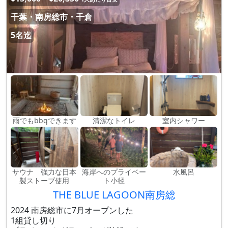
千葉・南房総市・千倉
5名迄
雨でもbbqできます
清潔なトイレ
室内シャワー
サウナ 強力な日本
海岸へのプライベー
水風呂
製ストーブ使用
ト小径
THE BLUE LAGOON南房総
2024 南房総市に7月オープンした
1組貸し切り