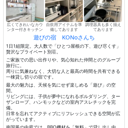
広くてきれいなカウ
自炊用アイテムを準
調理器具も多く揃え
ンター付きキッチン
備してあります
てあります
遊びの宿 KONoさんち
1日1組限定。大人数で「ひとつ屋根の下、遊び尽くす」
贅沢なプライベート別荘。
ご家族での思い出作りや、気心知れた仲間とのグループ
旅行に。
周りに気兼ねなく、大切な人と最高の時間を共有できる
一棟貸し切りの宿です。
最大の魅力は、天候を気にせず楽しめる「遊び」の空
間。
リビングには、子供が夢中になれるボルダリング、ター
ザンロープ、ハンモックなどの室内アスレチックを完
備。
日常を忘れてアクティブにリフレッシュできる空間が広
がっています。
南国風の中庭では、BBQ機材を「無料」で貸し出し中。