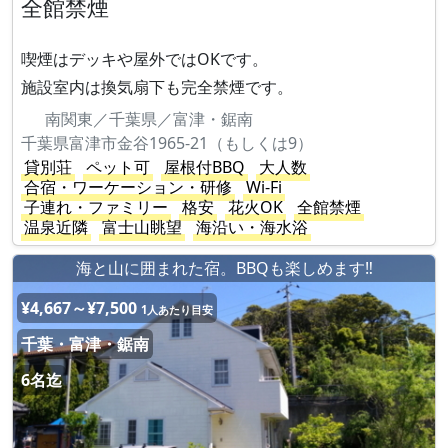
全館禁煙
喫煙はデッキや屋外ではOKです。
施設室内は換気扇下も完全禁煙です。
南関東／千葉県／富津・鋸南
千葉県富津市金谷1965-21（もしくは9）
貸別荘
ペット可
屋根付BBQ
大人数
合宿・ワーケーション・研修
Wi-Fi
子連れ・ファミリー
格安
花火OK
全館禁煙
温泉近隣
富士山眺望
海沿い・海水浴
海と山に囲まれた宿。BBQも楽しめます‼
¥4,667～¥7,500
1人あたり目安
千葉・富津・鋸南
6名迄