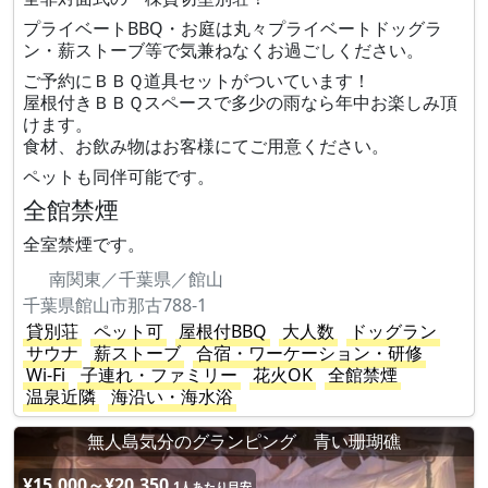
プライベートBBQ・お庭は丸々プライベートドッグラ
ン・薪ストーブ等で気兼ねなくお過ごしください。
ご予約にＢＢＱ道具セットがついています！
屋根付きＢＢＱスペースで多少の雨なら年中お楽しみ頂
けます。
食材、お飲み物はお客様にてご用意ください。
ペットも同伴可能です。
全館禁煙
全室禁煙です。
南関東／千葉県／館山
千葉県館山市那古788-1
貸別荘
ペット可
屋根付BBQ
大人数
ドッグラン
サウナ
薪ストーブ
合宿・ワーケーション・研修
Wi-Fi
子連れ・ファミリー
花火OK
全館禁煙
温泉近隣
海沿い・海水浴
無人島気分のグランピング 青い珊瑚礁
¥15,000～¥20,350
1人あたり目安