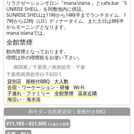
リラクゼーションサロン『mana'olana 』とcafe.bar「S
UNRISE SHELL」を同敷地内に併設。
SUNRISE SHELLは11時から14時半までランチタイム、1
7時から22時（LO）ディナータイム、また土日は8時半
からモーニングとなります。
mana`olanaでは。
全館禁煙
館内禁煙となっております。
喫煙は外の喫煙処をお使い下さい。
南関東／千葉県／南房総市・千倉
千葉県南房総市白子820-1
貸別荘
屋根付BBQ
大人数
合宿・ワーケーション・研修
Wi-Fi
子連れ・ファミリー
全館禁煙
温泉近隣
海沿い・海水浴
和モダン古民家貸切 | 屋根付きBBQ
¥11,183～¥21,600
1人あたり目安