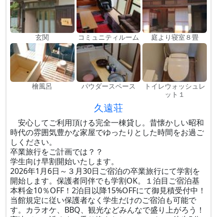
玄関
コミュニティルーム
庭より寝室８畳
檜風呂
パウダースペース
トイレウォッシュレ
ット１
久遠荘
安心してご利用頂ける完全一棟貸し。昔懐かしい昭和
時代の雰囲気豊かな家屋でゆったりとした時間をお過ご
しください。
卒業旅行をご計画では？？
学生向け早割開始いたします。
2026年1月6日～３月30日ご宿泊の卒業旅行にて学割を
開始します。保護者同伴でも学割OK。１泊目ご宿泊基
本料金10％OFF！2泊目以降15%OFFにて御見積受付中！
当館規定に従い保護者なく学生だけのご宿泊も可能で
す。カラオケ、BBQ、観光などみんなで盛り上がろう！