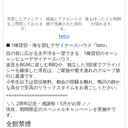
充実したアメニティ
植栽とアクセント小
夜もゆったりと時間
をご用意しておりま
物で洗練された演出
が流れます。
す。
を。
teto
■ 1棟貸切・海を望むデザイナーズハウス『teto』
目の前に広がる太平洋を一望できる、1棟貸切のオーシ
ャンビューデザイナーズハウス。
波音をBGMに楽しむBBQや、独立した3部屋でプライバ
シーを確保した滞在は、ご家族や愛犬連れのグループ旅
行に最適です。
小学生以下は宿泊無料。都会の喧騒を離れ、鴨川の静か
な高台で至高のリラックスタイムをお過ごしください。
========================
＼＼ 2周年記念・感謝祭！5月がお得 ／／
現在、期間限定のスペシャルキャンペーンを実施中で
す。
全館禁煙