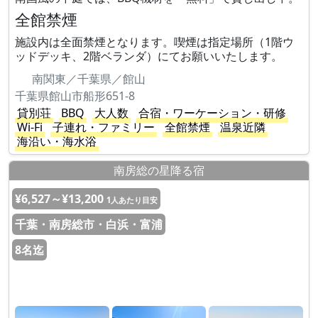
全館禁煙
施設内は全面禁煙となります。喫煙は指定場所（1階ウ
ッドデッキ、2階ベランダ）にてお願いいたします。
南関東／千葉県／館山
千葉県館山市船形651-8
貸別荘
BBQ
大人数
合宿・ワーケーション・研修
Wi-Fi
子連れ・ファミリー
全館禁煙
温泉近隣
海沿い・海水浴
南房総の星降る宿
¥6,527～¥13,200
1人あたり目安
千葉・南房総市・白浜・富浦
8名迄