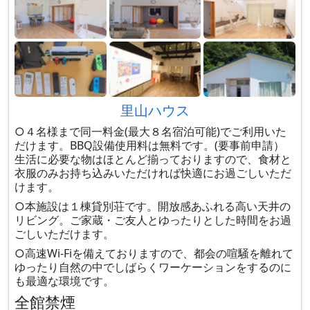
里山ハウス
○４名様まで同一料金(最大８名宿泊可能)でご利用いた
だけます。BBQ設備使用料は無料です。(要事前申請）
生活に必要な物はほとんど揃っておりますので、食材と
衣服のみお持ち込みいただければ快適にお過ごしいただ
けます。
○本施設は１棟貸別荘です。開放感あふれる高い天井の
リビング。ご家蔵・ご友人とゆったりとした時間をお過
ごしいただけます。
○高速Wi-Fiを備えておりますので、都会の喧騒を離れて
ゆったり自然の中でしばらくワーケーションをするのに
も最適な環境です。
全館禁煙