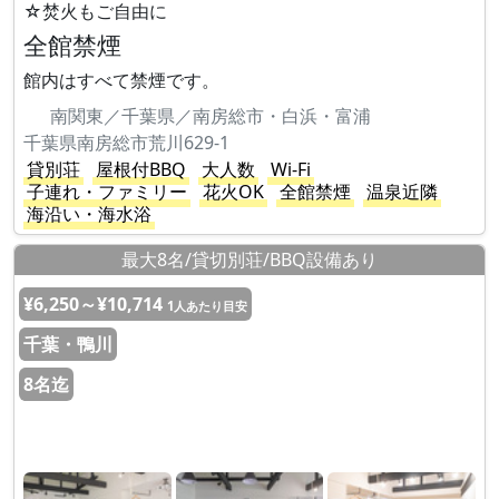
☆焚火もご自由に
全館禁煙
館内はすべて禁煙です。
南関東／千葉県／南房総市・白浜・富浦
千葉県南房総市荒川629-1
貸別荘
屋根付BBQ
大人数
Wi-Fi
子連れ・ファミリー
花火OK
全館禁煙
温泉近隣
海沿い・海水浴
最大8名/貸切別荘/BBQ設備あり
¥6,250～¥10,714
1人あたり目安
千葉・鴨川
8名迄