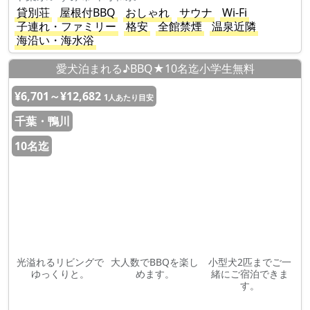
貸別荘
屋根付BBQ
おしゃれ
サウナ
Wi-Fi
子連れ・ファミリー
格安
全館禁煙
温泉近隣
海沿い・海水浴
愛犬泊まれる♪BBQ★10名迄小学生無料
¥6,701～¥12,682
1人あたり目安
千葉・鴨川
10名迄
光溢れるリビングで
大人数でBBQを楽し
小型犬2匹までご一
ゆっくりと。
めます。
緒にご宿泊できま
す。