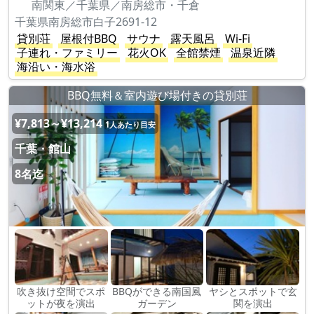
南関東／千葉県／南房総市・千倉
千葉県南房総市白子2691-12
貸別荘
屋根付BBQ
サウナ
露天風呂
Wi-Fi
子連れ・ファミリー
花火OK
全館禁煙
温泉近隣
海沿い・海水浴
BBQ無料＆室内遊び場付きの貸別荘
¥7,813～¥13,214
1人あたり目安
千葉・館山
8名迄
吹き抜け空間でスポ
BBQができる南国風
ヤシとスポットで玄
ットが夜を演出
ガーデン
関を演出