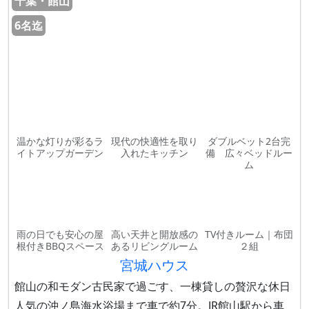
千葉・館山
6名迄
温かな灯りが彩るラ
現代の快適性を取り
ダブルベット2台完
イトアップガーデン
入れたキッチン
備 広々ベッドルー
ム
雨の日でも安心の屋
高い天井と開放感の
TV付きルーム｜布団
根付きBBQスペース
あるリビングルーム
２組
宮城ハウス
館山の和モダン古民家で過ごす、一棟貸しの贅沢な休日
人気の沖ノ島海水浴場まで車で約7分。JR館山駅から車