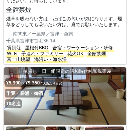
ください。お待ちしています。
全館禁煙
煙草を吸わない方は、たばこの匂いが気になります。煙
草をどうしても吸いたい方は、庭でお願いいたします。
南関東／千葉県／富津・鋸南
千葉県富津市笹毛36-14
貸別荘
屋根付BBQ
合宿・ワーケーション・研修
Wi-Fi
子連れ・ファミリー
花火OK
全館禁煙
富士山眺望
海沿い・海水浴
一棟貸し一日一組限定の昭和時代純和風家屋
¥5,390～¥9,350
1人あたり目安
千葉・勝浦・御宿
10名迄