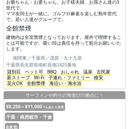
お爺ちゃん・お婆ちゃん、お子様夫婦、お孫さん達の3
世代で。
ママ友同士が一緒に。ゴルフや麻雀を楽しむ熟年世代
で。若い人達がグループで。
全館禁煙
建物内は全室禁煙となっております。屋外で喫煙するこ
とは可能ですが、吸い殻は責任を持って処分お願いいた
します。
南関東／千葉県／茂原・九十九里
千葉県長生郡長南町長南2425番地
貸別荘
ペット可
BBQ
おしゃれ
温泉
古民家
薪ストーブ
Wi-Fi
子連れ・ファミリー
格安
花火OK
全館禁煙
海沿い・海水浴
サーフィンや釣りの海遊びの拠点に！
¥8,250～¥11,000
1人あたり目安
千葉・南房総市・千倉
8名迄