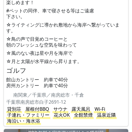
楽しめます！
#ペットの同伴、車で寝させる等はご遠慮
下さい。
☆ライティングに導かれ敷地から海岸へ繋がっていま
す。
☆鳥の声で目覚めコーヒーと
朝のフレッシュな空気を味わって
☆風のない夜は星や月を海岸で
☆月と太陽が水平線から昇ります。
ゴルフ
館山カントリー 約車で40分
房州カントリー 約車で40分
南関東／千葉県／南房総市・千倉
千葉県南房総市白子2691-12
貸別荘
屋根付BBQ
サウナ
露天風呂
Wi-Fi
子連れ・ファミリー
花火OK
全館禁煙
温泉近隣
海沿い・海水浴