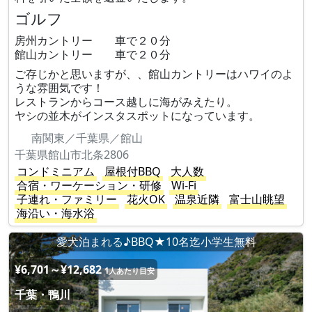
ゴルフ
房州カントリー 車で２０分
館山カントリー 車で２０分
ご存じかと思いますが、、館山カントリーはハワイのよ
うな雰囲気です！
レストランからコース越しに海がみえたり。
ヤシの並木がインスタスポットになっています。
南関東／千葉県／館山
千葉県館山市北条2806
コンドミニアム
屋根付BBQ
大人数
合宿・ワーケーション・研修
Wi-Fi
子連れ・ファミリー
花火OK
温泉近隣
富士山眺望
海沿い・海水浴
愛犬泊まれる♪BBQ★10名迄小学生無料
¥6,701～¥12,682
1人あたり目安
千葉・鴨川