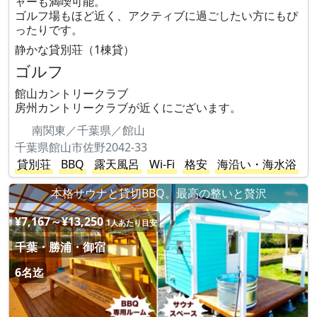
ャーも満喫可能。
ゴルフ場もほど近く、アクティブに過ごしたい方にもぴ
ったりです。
静かな貸別荘（1棟貸）
ゴルフ
館山カントリークラブ
房州カントリークラブが近くにございます。
南関東／千葉県／館山
千葉県館山市佐野2042-33
貸別荘
BBQ
露天風呂
Wi-Fi
格安
海沿い・海水浴
本格サウナと貸切BBQ。最高の整いと贅沢
¥7,167～¥13,250
1人あたり目安
千葉・勝浦・御宿
6名迄