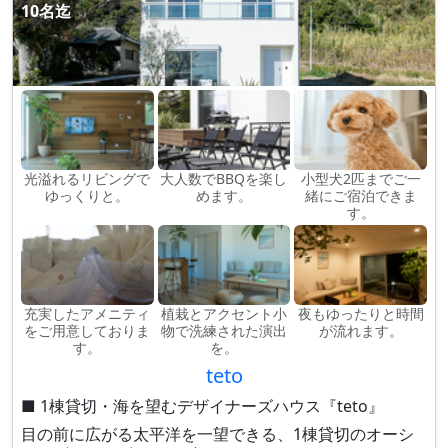
10名迄
光溢れるリビングで
大人数でBBQを楽し
小型犬2匹までご一
ゆっくりと。
めます。
緒にご宿泊できま
す。
充実したアメニティ
植栽とアクセント小
夜もゆったりと時間
をご用意しておりま
物で洗練された演出
が流れます。
す。
を。
teto
■ 1棟貸切・海を望むデザイナーズハウス『teto』
目の前に広がる太平洋を一望できる、1棟貸切のオーシ