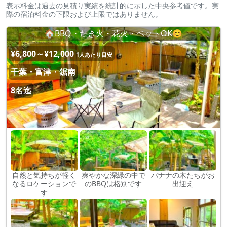
表示料金は過去の見積り実績を統計的に示した中央参考値です。実
際の宿泊料金の下限および上限ではありません。
🏠BBQ・たき火・花火・ペットOK😊
¥6,800～¥12,000
1人あたり目安
千葉・富津・鋸南
8名迄
自然と気持ちが軽く
爽やかな深緑の中で
バナナの木たちがお
なるロケーションで
のBBQは格別です
出迎え
す