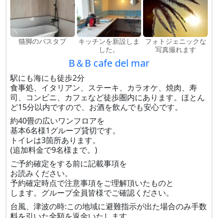
猫脚のバスタブ
キッチンを新設しま
フォトジェニックな
した。
写真撮れます
B＆B cafe del mar
駅にも海にも徒歩2分
食事処、イタリアン、ステーキ、カラオケ、焼肉、寿
司、コンビニ、カフェなど徒歩圏内にあります。ほとん
ど15分以内ですので、お酒を飲んでも安心です。
約40畳の広いワンフロアを
基本6名様1グループ貸切です。
トイレは3箇所あります。
(追加料金で9名様まで。)
ご予約確定をする前に記載事項を
お読みください。
予約確定時点で注意事項をご理解頂いたものと
します。グループ全員皆様でご確認ください。
台風、津波の時:この地域に避難指示が出た場合のみ手数
料を引いた全額を返金いたします。