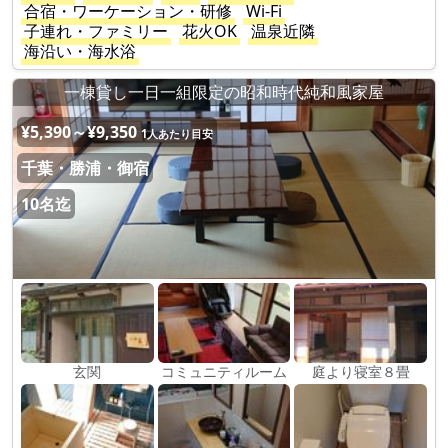
合宿・ワーケーション・研修
Wi-Fi
子連れ・ファミリー
花火OK
温泉近隣
海沿い・海水浴
一棟貸し一日一組限定の昭和時代純和風家屋
¥5,390～¥9,350
1人あたり目安
千葉・勝浦・御宿
10名迄
玄関
コミュニティルーム
庭より寝室８畳