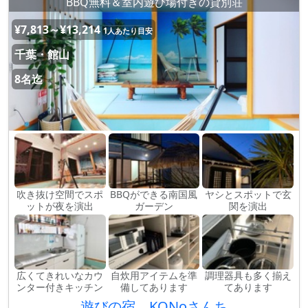
BBQ無料＆室内遊び場付きの貸別荘
¥7,813～¥13,214
1人あたり目安
千葉・館山
8名迄
吹き抜け空間でスポ
BBQができる南国風
ヤシとスポットで玄
ットが夜を演出
ガーデン
関を演出
広くてきれいなカウ
自炊用アイテムを準
調理器具も多く揃え
ンター付きキッチン
備してあります
てあります
遊びの宿 KONoさんち