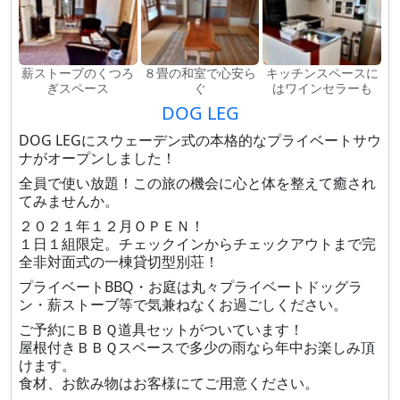
薪ストーブのくつろ
８畳の和室で心安ら
キッチンスペースに
ぎスペース
ぐ
はワインセラーも
DOG LEG
DOG LEGにスウェーデン式の本格的なプライベートサウ
ナがオープンしました！
全員で使い放題！この旅の機会に心と体を整えて癒され
てみませんか。
２０２１年１２月ＯＰＥＮ！
１日１組限定。チェックインからチェックアウトまで完
全非対面式の一棟貸切型別荘！
プライベートBBQ・お庭は丸々プライベートドッグラ
ン・薪ストーブ等で気兼ねなくお過ごしください。
ご予約にＢＢＱ道具セットがついています！
屋根付きＢＢＱスペースで多少の雨なら年中お楽しみ頂
けます。
食材、お飲み物はお客様にてご用意ください。