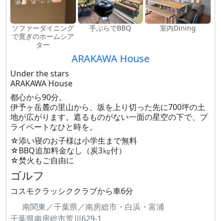
ソファーダイニング
手ぶらでBBQ
室内Dining
で寛ぎのホームシア
ター
ARAKAWA House
Under the stars
ARAKAWA House
都心から90分。
伊予ヶ岳麓の里山から、坂を上り切った先に700坪の土
地が広がります。遮るものがない一面の星空の下で、プ
ライベートなひと時を。
☆添い寝のお子様は小学生まで無料
☆BBQ追加料金なし（炭3㎏付）
☆焚火もご自由に
ゴルフ
コスモクラッシククラブから車6分
南関東／千葉県／南房総市・白浜・富浦
千葉県南房総市荒川629-1