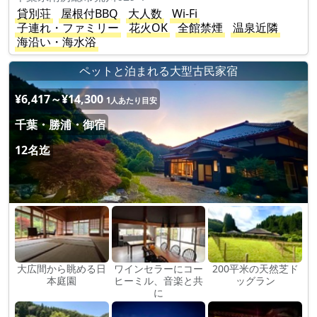
貸別荘
屋根付BBQ
大人数
Wi-Fi
子連れ・ファミリー
花火OK
全館禁煙
温泉近隣
海沿い・海水浴
ペットと泊まれる大型古民家宿
¥6,417～¥14,300
1人あたり目安
千葉・勝浦・御宿
12名迄
大広間から眺める日
ワインセラーにコー
200平米の天然芝ド
本庭園
ヒーミル、音楽と共
ッグラン
に