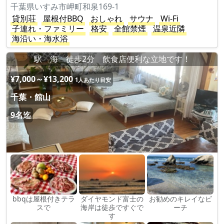
千葉県いすみ市岬町和泉169-1
貸別荘
屋根付BBQ
おしゃれ
サウナ
Wi-Fi
子連れ・ファミリー
格安
全館禁煙
温泉近隣
海沿い・海水浴
駅 海 徒歩2分 飲食店便利な立地です！
¥7,000～¥13,200
1人あたり目安
千葉・館山
9名迄
bbqは屋根付きテラ
ダイヤモンド富士の
お勧めのキレイなビ
スで
海岸は徒歩ですぐで
ーチ
す