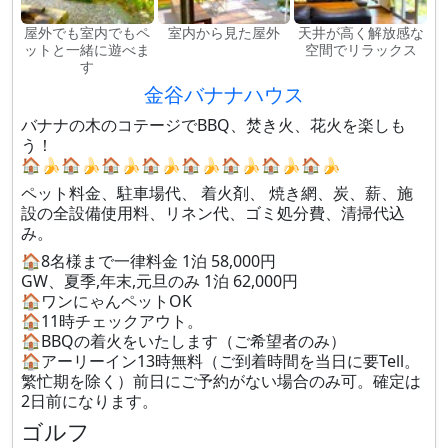
屋外でも室内でもペ
室内から見た屋外
天井が高く解放感な
ットと一緒に遊べま
空間でリラックス
す
金谷バナナハウス
バナナの木のコテージでBBQ、焚き火、花火を楽しも
う！
🏠🍌🏠🍌🏠🍌🏠🍌🏠🍌🏠🍌🏠🍌🏠🍌
ペット料金、駐車場代、 着火剤、 焼き網、炭、薪、施
設の全設備使用料、リネン代、ゴミ処分費、清掃代込
み。
🏠8名様まで一律料金 1泊 58,000円
GW、夏季,年末,元旦のみ 1泊 62,000円
🏠ワンにゃんペットOK
🏠11時チェックアウト。
🏠BBQの着火をいたします（ご希望者のみ）
🏠アーリーイン13時無料（ご到着時間を当日に要Tell。
繁忙期を除く）前日にご予約がない場合のみ可。確定は
2日前になります。
ゴルフ