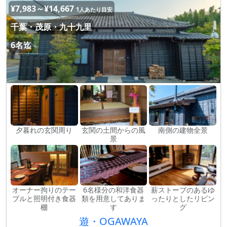
¥7,983～¥14,667
1人あたり目安
千葉・茂原・九十九里
6名迄
夕暮れの玄関周り
玄関の土間からの風
南側の建物全景
景
オーナー拘りのテー
6名様分の和洋食器
薪ストーブのあるゆ
ブルと照明付き食器
類を用意してありま
ったりとしたリビン
棚
す
グ
遊・OGAWAYA