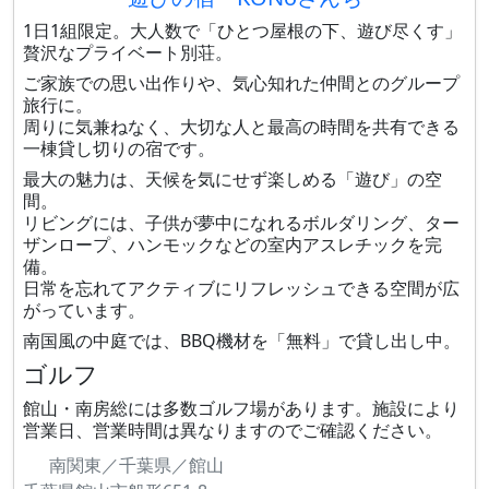
1日1組限定。大人数で「ひとつ屋根の下、遊び尽くす」
贅沢なプライベート別荘。
ご家族での思い出作りや、気心知れた仲間とのグループ
旅行に。
周りに気兼ねなく、大切な人と最高の時間を共有できる
一棟貸し切りの宿です。
最大の魅力は、天候を気にせず楽しめる「遊び」の空
間。
リビングには、子供が夢中になれるボルダリング、ター
ザンロープ、ハンモックなどの室内アスレチックを完
備。
日常を忘れてアクティブにリフレッシュできる空間が広
がっています。
南国風の中庭では、BBQ機材を「無料」で貸し出し中。
ゴルフ
館山・南房総には多数ゴルフ場があります。施設により
営業日、営業時間は異なりますのでご確認ください。
南関東／千葉県／館山