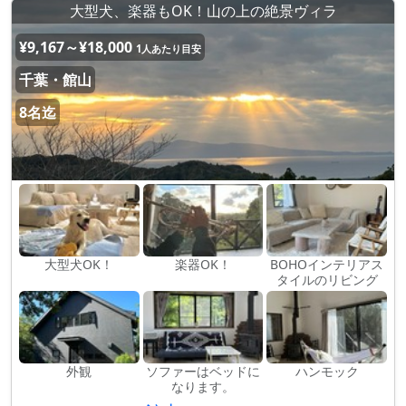
大型犬、楽器もOK！山の上の絶景ヴィラ
¥9,167～¥18,000
1人あたり目安
千葉・館山
8名迄
大型犬OK！
楽器OK！
BOHOインテリアス
タイルのリビング
外観
ソファーはベッドに
ハンモック
なります。