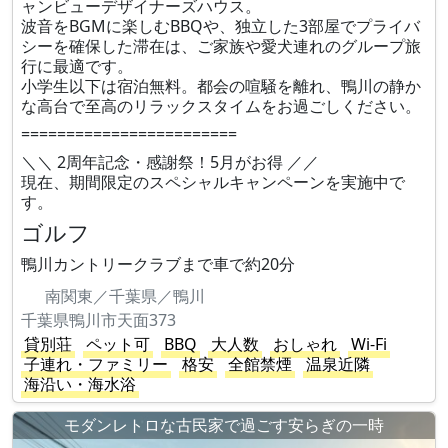
ャンビューデザイナーズハウス。
波音をBGMに楽しむBBQや、独立した3部屋でプライバ
シーを確保した滞在は、ご家族や愛犬連れのグループ旅
行に最適です。
小学生以下は宿泊無料。都会の喧騒を離れ、鴨川の静か
な高台で至高のリラックスタイムをお過ごしください。
========================
＼＼ 2周年記念・感謝祭！5月がお得 ／／
現在、期間限定のスペシャルキャンペーンを実施中で
す。
ゴルフ
鴨川カントリークラブまで車で約20分
南関東／千葉県／鴨川
千葉県鴨川市天面373
貸別荘
ペット可
BBQ
大人数
おしゃれ
Wi-Fi
子連れ・ファミリー
格安
全館禁煙
温泉近隣
海沿い・海水浴
モダンレトロな古民家で過ごす安らぎの一時