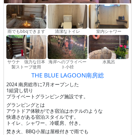
雨でもbbqできます
清潔なトイレ
室内シャワー
サウナ 強力な日本
海岸へのプライベー
水風呂
製ストーブ使用
ト小径
THE BLUE LAGOON南房総
2024 南房総市に7月オープンした
1組貸し切り
プライベートグランピング施設です。
グランピングとは
アウトドア体験ができ宿泊はホテルのような
快適さがある宿泊スタイルです。
トイレ、シャワー、冷暖房、付き。
焚き火、BBQ小屋は屋根付きで雨でも