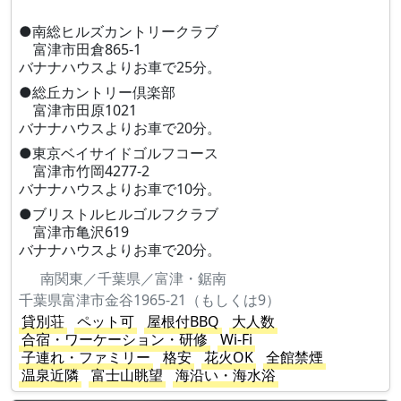
●南総ヒルズカントリークラブ
富津市田倉865-1
バナナハウスよりお車で25分。
●総丘カントリー倶楽部
富津市田原1021
バナナハウスよりお車で20分。
●東京ベイサイドゴルフコース
富津市竹岡4277-2
バナナハウスよりお車で10分。
●ブリストルヒルゴルフクラブ
富津市亀沢619
バナナハウスよりお車で20分。
南関東／千葉県／富津・鋸南
千葉県富津市金谷1965-21（もしくは9）
貸別荘
ペット可
屋根付BBQ
大人数
合宿・ワーケーション・研修
Wi-Fi
子連れ・ファミリー
格安
花火OK
全館禁煙
温泉近隣
富士山眺望
海沿い・海水浴