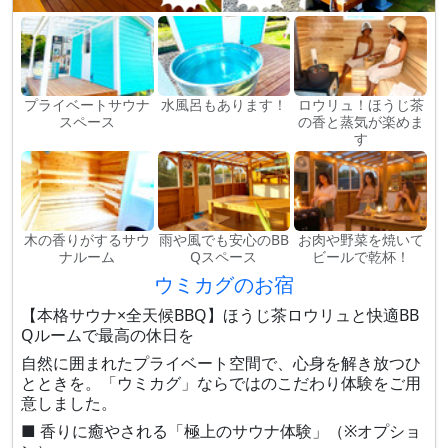
プライベートサウナ
水風呂もあります！
ロウリュ！ほうじ茶
スペース
の香と蒸気が楽めま
す
木の香りがするサウ
雨や風でも安心のBB
お肉や野菜を焼いて
ナルーム
Qスペース
ビールで乾杯！
ウミカグのお宿
【本格サウナ×全天候BBQ】ほうじ茶ロウリュと快適BB
Qルームで最高の休日を
自然に囲まれたプライベート空間で、心身を解き放つひ
とときを。「ウミカグ」ならではのこだわり体験をご用
意しました。
■ 香りに癒やされる「極上のサウナ体験」（※オプショ