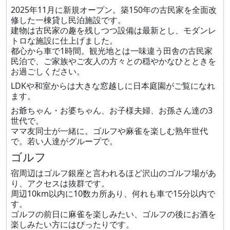
2025年11月に新規オープン。築150年の古民家を全面改
修した一棟貸し民泊施設です。
建物は古民家の趣を残しつつ設備は最新とし、モダンレ
トロな施設に仕上げました。
都心から車で1時間。観光地とは一味違う田舎の古民家
民泊で、ご家族やご友人の方々との穏やかなひとときを
お過ごしください。
LDKや和室からは大きな窓越しに日本庭園がご覧になれ
ます。
お爺ちゃん・お婆ちゃん、お子様夫婦、お孫さん達の3
世代で。
ママ友同士が一緒に。ゴルフや麻雀を楽しむ熟年世代
で。若い人達がグループで。
ゴルフ
宿周辺はゴルフ銀座と言われるほど沢山のゴルフ場があ
り、アクセスは抜群です。
周辺10km以内に10数カ所あり、何れも車で15分以内で
す。
ゴルフの前日に麻雀を楽しみたい、ゴルフの後にお酒を
楽しみたい方にはぴったりです。