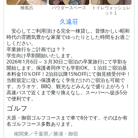
檜風呂
パウダースペース
トイレウォッシュレ
ット１
久遠荘
安心してご利用頂ける完全一棟貸し。昔懐かしい昭和
時代の雰囲気豊かな家屋でゆったりとした時間をお過ご
しください。
卒業旅行をご計画では？？
学生向け早割開始いたします。
2026年1月6日～３月30日ご宿泊の卒業旅行にて学割を
開始します。保護者同伴でも学割OK。１泊目ご宿泊基
本料金10％OFF！2泊目以降15%OFFにて御見積受付中！
当館規定に従い保護者なく学生だけのご宿泊も可能で
す。カラオケ、BBQ、観光などみんなで盛り上がろう！
高速バスで近くまで乗り換えなし。スーパーへ徒歩5分
で便利です。
ゴルフ
大原・御宿ゴルフコースまで車で8分です。そのほか有
名ゴルフコース多数あります。
南関東／千葉県／勝浦・御宿