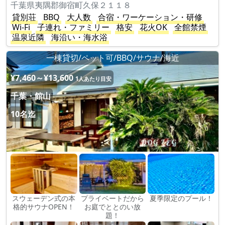
千葉県夷隅郡御宿町久保２１１８
貸別荘
BBQ
大人数
合宿・ワーケーション・研修
Wi-Fi
子連れ・ファミリー
格安
花火OK
全館禁煙
温泉近隣
海沿い・海水浴
一棟貸切/ペット可/BBQ/サウナ/海近
¥7,460～¥13,600
1人あたり目安
千葉・館山
10名迄
スウェーデン式の本
プライベートだから
夏季限定のプール！
格的サウナOPEN！
お庭でととのい放
題！