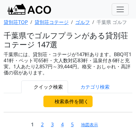
貸別荘TOP
貸別荘コテージ
ゴルフ
千葉県 ゴルフ
千葉県でゴルフプランがある貸別荘
コテージ 147選
千葉県には、貸別荘・コテージが147軒あります。BBQ可1
41軒・ペット可65軒・大人数対応83軒・温泉付き6軒と充
実。1人あたり2,857円～39,444円。格安・おしゃれ・高評
価の宿があります。
クイック検索
カテゴリ検索
検索条件を開く
1
2
3
4
5
地図表示