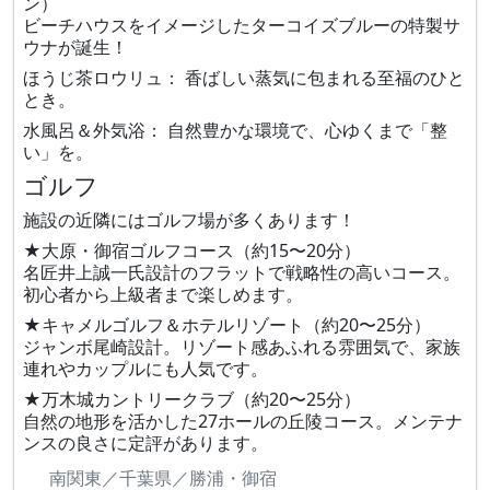
ン）
ビーチハウスをイメージしたターコイズブルーの特製サ
ウナが誕生！
ほうじ茶ロウリュ： 香ばしい蒸気に包まれる至福のひと
とき。
水風呂＆外気浴： 自然豊かな環境で、心ゆくまで「整
い」を。
ゴルフ
施設の近隣にはゴルフ場が多くあります！
★大原・御宿ゴルフコース（約15〜20分）
名匠井上誠一氏設計のフラットで戦略性の高いコース。
初心者から上級者まで楽しめます。
★キャメルゴルフ＆ホテルリゾート（約20〜25分）
ジャンボ尾崎設計。リゾート感あふれる雰囲気で、家族
連れやカップルにも人気です。
★万木城カントリークラブ（約20〜25分）
自然の地形を活かした27ホールの丘陵コース。メンテナ
ンスの良さに定評があります。
南関東／千葉県／勝浦・御宿