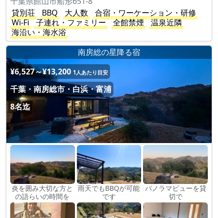
千葉県館山市船形651-8
貸別荘
BBQ
大人数
合宿・ワーケーション・研修
Wi-Fi
子連れ・ファミリー
全館禁煙
温泉近隣
海沿い・海水浴
南房総の星降る宿
¥6,527～¥13,200
1人あたり目安
千葉・南房総市・白浜・富浦
8名迄
炎を囲み大切な方と
雨天でもBBQが可能
パノラマビューを貸
の語らいの時間を
です
切で