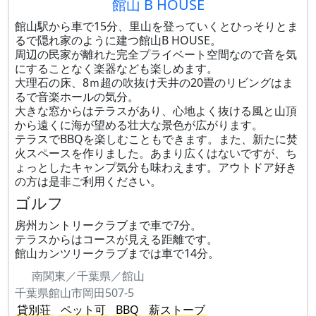
館山 B HOUSE
館山駅から車で15分、里山を登っていくとひっそりとま
るで隠れ家のように建つ館山B HOUSE。
周辺の民家が離れた完全プライベート空間なので音を気
にすることなく楽器なども楽しめます。
大理石の床、8ｍ超の吹抜け天井の20畳のリビングはま
るで音楽ホールの気分。
大きな窓からはテラスがあり、心地よく抜ける風と山頂
から遠くに海が望める壮大な景色が広がります。
テラスでBBQを楽しむこともできます。また、新たに焚
火スペースを作りました。あまり広くはないですが、ち
ょっとしたキャンプ気分も味わえます。アウトドア好き
の方は是非ご利用ください。
ゴルフ
房州カントリークラブまで車で7分。
テラスからはコースが見える距離です。
館山カンツリークラブまでは車で14分。
南関東／千葉県／館山
千葉県館山市岡田507-5
貸別荘
ペット可
BBQ
薪ストーブ