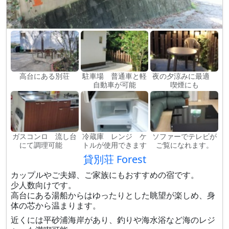
高台にある別荘
駐車場 普通車と軽
夜の夕涼みに最適
自動車が可能
喫煙にも
ガスコンロ 流し台
冷蔵庫 レンジ ケ
ソファーでテレビが
にて調理可能
トルが使用できます
ご覧になれます。
貸別荘 Forest
カップルやご夫婦、ご家族にもおすすめの宿です。
少人数向けです。
高台にある湯船からはゆったりとした眺望が楽しめ、身
体の芯から温まります。
近くには平砂浦海岸があり、釣りや海水浴など海のレジ