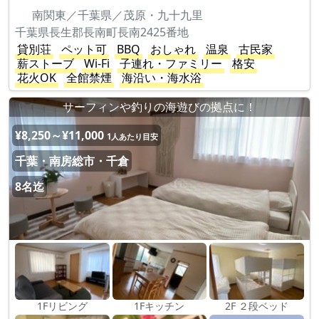
南関東／千葉県／茂原・九十九里
千葉県長生郡長南町長南2425番地
貸別荘
ペット可
BBQ
おしゃれ
温泉
古民家
薪ストーブ
Wi-Fi
子連れ・ファミリー
格安
花火OK
全館禁煙
海沿い・海水浴
サーフィンや釣りの海遊びの拠点に！
¥8,250～¥11,000
1人あたり目安
千葉・南房総市・千倉
8名迄
1Fリビング
1Fキッチン
2F ２段ベッド