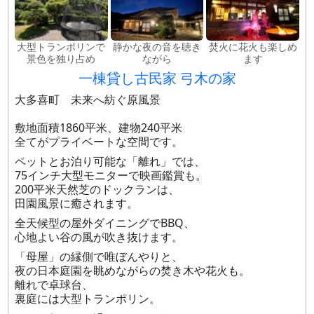
大型トランポリンで
静かな夜の音を聴き
焚火に花火も楽しめ
景色を独り占め
ながら
ます
一棟貸し古民家 弓木の家
大多喜町 未来へ紡ぐ原風景
敷地面積1860平米、建物240平米
全てがプライベートな空間です。
ペットとお泊り可能な「離れ」では、
75インチ大型モニターで映画鑑賞も。
200平米天然芝のドックランは、
田園風景に癒されます。
全天候型の屋外ダイニングでBBQ、
心地よい谷の風が吹き抜けます。
「母屋」の縁側で唯ぼんやりと、
夜の日本庭園を眺めながらの焚き木や花火も。
離れで卓球台、
裏庭には大型トランポリン。