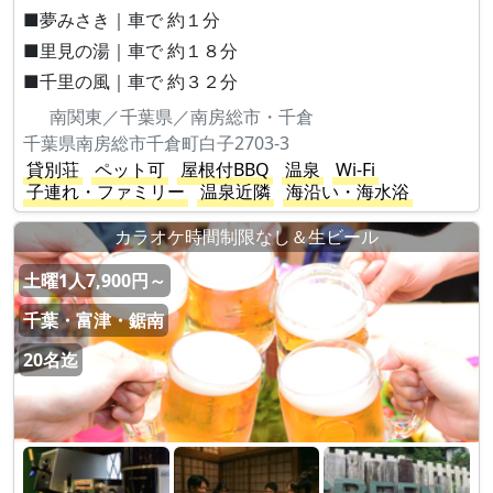
■夢みさき｜車で 約１分
■里見の湯｜車で 約１８分
■千里の風｜車で 約３２分
南関東／千葉県／南房総市・千倉
千葉県南房総市千倉町白子2703-3
貸別荘
ペット可
屋根付BBQ
温泉
Wi-Fi
子連れ・ファミリー
温泉近隣
海沿い・海水浴
カラオケ時間制限なし＆生ビール
土曜1人7,900円～
千葉・富津・鋸南
20名迄