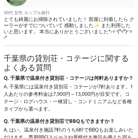
30代 女性 カップル旅行
とても綺麗にお掃除されていました！ 部屋に到着したら ク
ーラーがすでについていて 感動しました✨ また利用した
いと思います。 本当にありがとうございました°˖✧◝(⁰▿⁰)◜✧
˖°
千葉県の貸別荘・コテージに関する
よくある質問
Q. 千葉県で温泉付き貸別荘・コテージは何軒ありますか？
A. 千葉県には温泉付き貸別荘・コテージが7軒あります。1
人あたりの参考料金は7,900円～13,000円が目安です。コ
テージ・ログハウス・一棟貸し・コンドミニアムなど各種
タイプから選べます。
Q. 千葉県の温泉付き貸別荘でBBQもできますか？
A. はい、温泉付き施設7軒のうち6軒でBBQもお楽しみいた
だけます。専用BBQスペースや屋根付き施設を備えた宿も