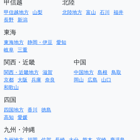
甲信越
北陸
甲信越地方
山梨
北陸地方
富山
石川
福井
長野
新潟
東海
東海地方
静岡・伊豆
愛知
岐阜
三重
関西・近畿
中国
関西・近畿地方
滋賀
中国地方
島根
鳥取
京都
大阪
兵庫
奈良
岡山
広島
山口
和歌山
四国
四国地方
香川
徳島
高知
愛媛
九州・沖縄
九州地方
福岡
佐賀
長崎
大分
熊本
宮崎
鹿児島