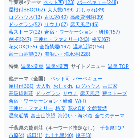
千葉県×テーマ
ペット可(123)
バーベキュー(248)
屋根付BBQ(162)
大人数(189)
おしゃれ(89)
ログハウス(13)
古民家(49)
高級貸別荘(39)
ドッグラン(52)
サウナ(67)
露天風呂(45)
薪ストーブ(22)
合宿・ワーケーション・研修(157)
Wi-Fi(247)
子連れ・ファミリー(243)
格安(67)
花火OK(135)
全館禁煙(197)
温泉近隣(154)
富士山眺望(37)
海沿い・海水浴(228)
特集
温泉×関東
温泉×関西
サイトメニュー
温泉 TOP
他テーマ（全国）
ペット可
バーベキュー
屋根付BBQ
大人数
おしゃれ
ログハウス
古民家
高級貸別荘
ドッグラン
サウナ
露天風呂
薪ストーブ
合宿・ワーケーション・研修
Wi-Fi
子連れ・ファミリー
格安
花火OK
全館禁煙
温泉近隣
富士山眺望
海沿い・海水浴
全てのテーマ
千葉県の貸別荘（キーワード指定なし）
千葉県TOP
市原(4)
成田(1)
九十九里(40)
銚子(3)