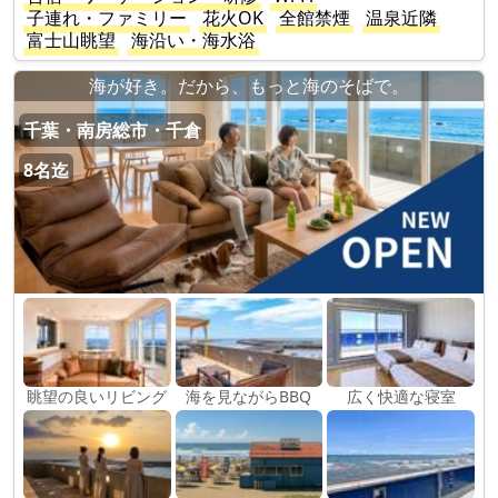
子連れ・ファミリー
花火OK
全館禁煙
温泉近隣
富士山眺望
海沿い・海水浴
海が好き。だから、もっと海のそばで。
千葉・南房総市・千倉
8名迄
眺望の良いリビング
海を見ながらBBQ
広く快適な寝室