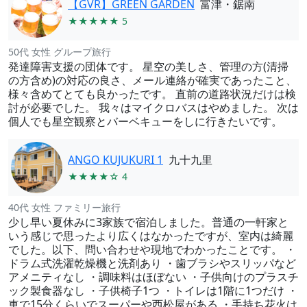
【GVR】GREEN GARDEN
富津・鋸南
★★★★★ 5
50代 女性 グループ旅行
発達障害支援の団体です。 星空の美しさ、管理の方(清掃
の方含め)の対応の良さ、メール連絡が確実であったこと、
様々含めてとても良かったです。 直前の道路状況だけは検
討が必要でした。 我々はマイクロバスはやめました。 次は
個人でも星空観察とバーベキューをしに行きたいです。
ANGO KUJUKURI 1
九十九里
★★★★☆ 4
40代 女性 ファミリー旅行
少し早い夏休みに3家族で宿泊しました。普通の一軒家と
いう感じで思ったより広くはなかったですが、室内は綺麗
でした。以下、問い合わせや現地でわかったことです。 ・
ドラム式洗濯乾燥機と洗剤あり ・歯ブラシやスリッパなど
アメニティなし ・調味料はほぼない ・子供向けのプラスチ
ック製食器なし ・子供椅子1つ ・トイレは1階に1つだけ ・
車で15分くらいでスーパーや西松屋がある ・手持ち花火は