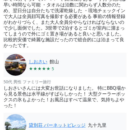
早い時間なら可能 ・タオルは泊数に関わらず人数分のた
め、翌日分は自分たちで洗濯乾燥した ・現地チェックイン
で大人は全員顔写真を撮影する必要がある 事前の情報登録
がわかりづらく、また大人全員分やらなければならないの
で少し面倒でした。3世帯で2泊するとゴミが室内に溜まっ
てしまうので外にゴミ置き場があると良いと思いました。
比較的安価で綺麗な施設だったので総合的には泊まって良
かったです。
しおさい
館山
★★★★★ 5
50代 男性 ファミリー旅行
しおさいさんには大変お世話になりました。 特にBBQ場か
ら見る景色は水平線がすばらしかった！ 大型クーラーボッ
クスの氷もよかった！お風呂はすべて温泉で、気持ちよや
った！
貸別荘 バーネットビレッジ
九十九里