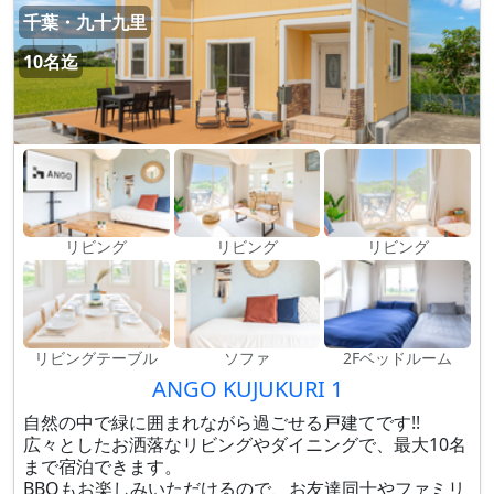
千葉・九十九里
10名迄
リビング
リビング
リビング
リビングテーブル
ソファ
2Fベッドルーム
ANGO KUJUKURI 1
自然の中で緑に囲まれながら過ごせる戸建てです!!
広々としたお洒落なリビングやダイニングで、最大10名
まで宿泊できます。
BBQもお楽しみいただけるので、お友達同士やファミリ