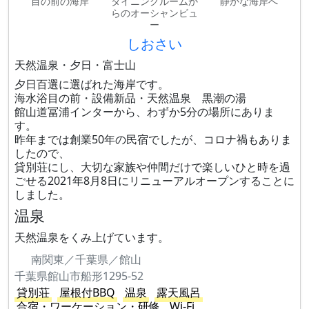
目の前の海岸
ダイニングルームか
静かな海岸へ
らのオーシャンビュ
ー
しおさい
天然温泉・夕日・富士山
夕日百選に選ばれた海岸です。
海水浴目の前・設備新品・天然温泉 黒潮の湯
館山道冨浦インターから、わずか5分の場所にありま
す。
昨年までは創業50年の民宿でしたが、コロナ禍もありま
したので、
貸別荘にし、大切な家族や仲間だけで楽しいひと時を過
ごせる2021年8月8日にリニューアルオープンすることに
しました。
温泉
天然温泉をくみ上げています。
南関東／千葉県／館山
千葉県館山市船形1295-52
貸別荘
屋根付BBQ
温泉
露天風呂
合宿・ワーケーション・研修
Wi-Fi