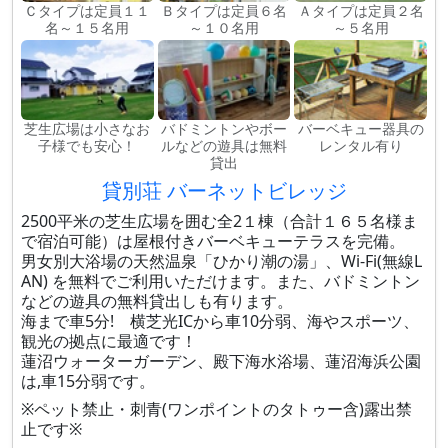
Ｃタイプは定員１１
Ｂタイプは定員６名
Ａタイプは定員２名
名～１５名用
～１０名用
～５名用
芝生広場は小さなお
バドミントンやボー
バーベキュー器具の
子様でも安心！
ルなどの遊具は無料
レンタル有り
貸出
貸別荘 バーネットビレッジ
2500平米の芝生広場を囲む全2１棟（合計１６５名様ま
で宿泊可能）は屋根付きバーベキューテラスを完備。
男女別大浴場の天然温泉「ひかり潮の湯」、Wi-Fi(無線L
AN) を無料でご利用いただけます。また、バドミントン
などの遊具の無料貸出しも有ります。
海まで車5分! 横芝光ICから車10分弱、海やスポーツ、
観光の拠点に最適です！
蓮沼ウォーターガーデン、殿下海水浴場、蓮沼海浜公園
は,車15分弱です。
※ペット禁止・刺青(ワンポイントのタトゥー含)露出禁
止です※