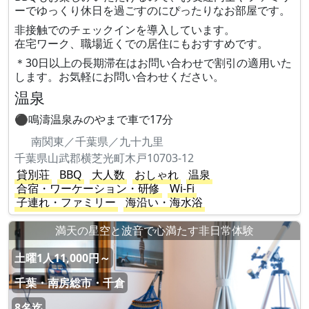
ーでゆっくり休日を過ごすのにぴったりなお部屋です。
非接触でのチェックインを導入しています。
在宅ワーク、職場近くでの居住にもおすすめです。
＊30日以上の長期滞在はお問い合わせで割引の適用いた
します。お気軽にお問い合わせください。
温泉
⚫︎鳴濤温泉みのやまで車で17分
南関東／千葉県／九十九里
千葉県山武郡横芝光町木戸10703-12
貸別荘
BBQ
大人数
おしゃれ
温泉
合宿・ワーケーション・研修
Wi-Fi
子連れ・ファミリー
海沿い・海水浴
満天の星空と波音で心満たす非日常体験
土曜1人11,000円～
千葉・南房総市・千倉
8名迄