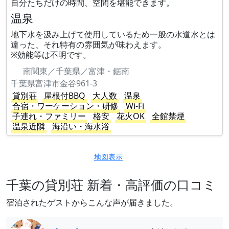
自分たちだけの時間、空間を堪能できます。
温泉
地下水を汲み上げて使用しているため一般の水道水とは
違った、それ特有の雰囲気が味わえます。
※効能等は不明です。
南関東／千葉県／富津・鋸南
千葉県富津市金谷961-3
貸別荘
屋根付BBQ
大人数
温泉
合宿・ワーケーション・研修
Wi-Fi
子連れ・ファミリー
格安
花火OK
全館禁煙
温泉近隣
海沿い・海水浴
地図表示
千葉の貸別荘 新着・高評価の口コミ
宿泊されたゲストからこんな声が届きました。