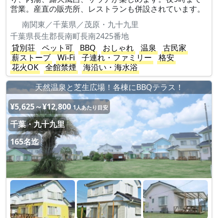
営業。産直の販売所、レストランも併設されています。
南関東／千葉県／茂原・九十九里
千葉県長生郡長南町長南2425番地
貸別荘
ペット可
BBQ
おしゃれ
温泉
古民家
薪ストーブ
Wi-Fi
子連れ・ファミリー
格安
花火OK
全館禁煙
海沿い・海水浴
天然温泉と芝生広場！各棟にBBQテラス！
¥5,625～¥12,800
1人あたり目安
千葉・九十九里
165名迄