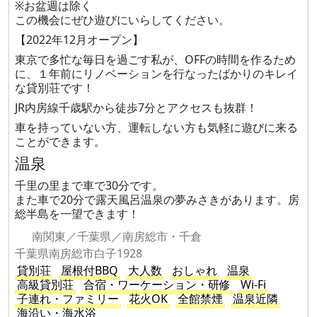
※お盆週は除く
この機会にぜひ遊びにいらしてください。
【2022年12月オープン】
東京で多忙な毎日を過ごす私が、OFFの時間を作るため
に、１年前にリノベーションを行なったばかりのキレイ
な貸別荘です！
JR内房線千歳駅から徒歩7分とアクセスも抜群！
車を持っていない方、運転しない方も気軽に遊びに来る
ことができます。
温泉
千里の里まで車で30分です。
また車で20分で露天風呂温泉の夢みさきがあります。房
総半島を一望できます！
南関東／千葉県／南房総市・千倉
千葉県南房総市白子1928
貸別荘
屋根付BBQ
大人数
おしゃれ
温泉
高級貸別荘
合宿・ワーケーション・研修
Wi-Fi
子連れ・ファミリー
花火OK
全館禁煙
温泉近隣
海沿い・海水浴