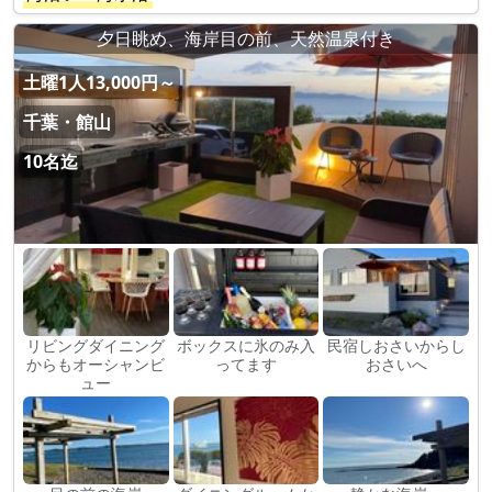
夕日眺め、海岸目の前、天然温泉付き
土曜1人13,000円～
千葉・館山
10名迄
リビングダイニング
ボックスに氷のみ入
民宿しおさいからし
からもオーシャンビ
ってます
おさいへ
ュー