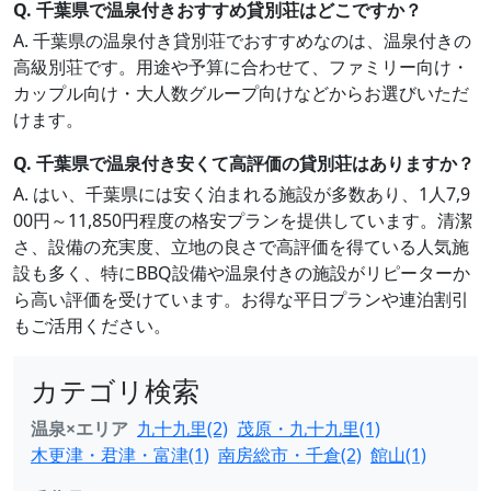
Q. 千葉県で温泉付きおすすめ貸別荘はどこですか？
A. 千葉県の温泉付き貸別荘でおすすめなのは、温泉付きの
高級別荘です。用途や予算に合わせて、ファミリー向け・
カップル向け・大人数グループ向けなどからお選びいただ
けます。
Q. 千葉県で温泉付き安くて高評価の貸別荘はありますか？
A. はい、千葉県には安く泊まれる施設が多数あり、1人7,9
00円～11,850円程度の格安プランを提供しています。清潔
さ、設備の充実度、立地の良さで高評価を得ている人気施
設も多く、特にBBQ設備や温泉付きの施設がリピーターか
ら高い評価を受けています。お得な平日プランや連泊割引
もご活用ください。
カテゴリ検索
温泉×エリア
九十九里(2)
茂原・九十九里(1)
木更津・君津・富津(1)
南房総市・千倉(2)
館山(1)