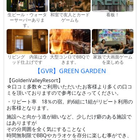
生ビール・ウォータ
和室で友人とカード
看板！
ーサーバーありま
ゲームも
す。
リビング 内装はウ
大型コンロでBBQで
家族で大画面ゲーム
ッド仕上げです
きます。
を楽しめる
【GVR】GREEN GARDEN
【GoldenValleyResort】
☆口コミ多数☆ご利用いただいたお客様より多くの口コ
ミを頂いておりますので参考になさってください。
・リピート率 18％の宿。約6組に1組がリピート利用の
お客様となります。
施設へと向かう道が細いなど、少しだけ癖のある施設で
はありますが
その分周囲を全く気にすることなく
時間無制限でBBQやカラオケを存分に楽しむ事ができ、