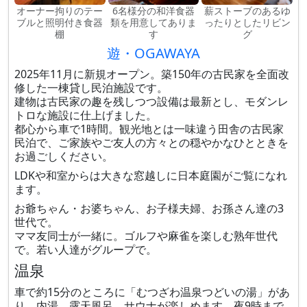
オーナー拘りのテー
6名様分の和洋食器
薪ストーブのあるゆ
ブルと照明付き食器
類を用意してありま
ったりとしたリビン
棚
す
グ
遊・OGAWAYA
2025年11月に新規オープン。築150年の古民家を全面改
修した一棟貸し民泊施設です。
建物は古民家の趣を残しつつ設備は最新とし、モダンレ
トロな施設に仕上げました。
都心から車で1時間。観光地とは一味違う田舎の古民家
民泊で、ご家族やご友人の方々との穏やかなひとときを
お過ごしください。
LDKや和室からは大きな窓越しに日本庭園がご覧になれ
ます。
お爺ちゃん・お婆ちゃん、お子様夫婦、お孫さん達の3
世代で。
ママ友同士が一緒に。ゴルフや麻雀を楽しむ熟年世代
で。若い人達がグループで。
温泉
車で約15分のところに「むつざわ温泉つどいの湯」があ
り、内湯、露天風呂、サウナが楽しめます。夜9時まで