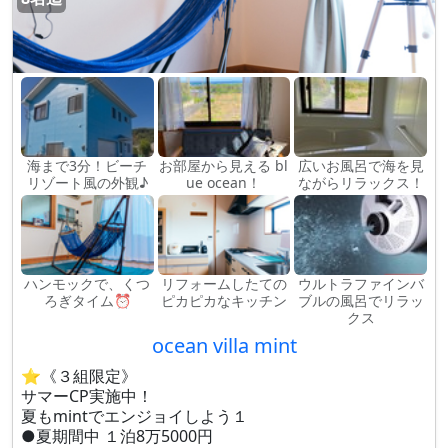
海まで3分！ビーチ
お部屋から見える bl
広いお風呂で海を見
リゾート風の外観♪
ue ocean！
ながらリラックス！
ハンモックで、くつ
リフォームしたての
ウルトラファインバ
ろぎタイム⏰
ピカピカなキッチン
ブルの風呂でリラッ
クス
ocean villa mint
⭐️《３組限定》
サマーCP実施中！
夏もmintでエンジョイしよう１
●夏期間中 １泊8万5000円