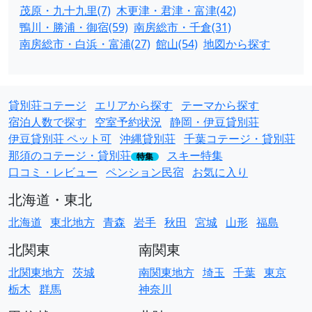
茂原・九十九里(7)
木更津・君津・富津(42)
鴨川・勝浦・御宿(59)
南房総市・千倉(31)
南房総市・白浜・富浦(27)
館山(54)
地図から探す
貸別荘コテージ
エリアから探す
テーマから探す
宿泊人数で探す
空室予約状況
静岡・伊豆貸別荘
伊豆貸別荘 ペット可
沖縄貸別荘
千葉コテージ・貸別荘
那須のコテージ・貸別荘
スキー特集
特集
口コミ・レビュー
ペンション民宿
お気に入り
北海道・東北
北海道
東北地方
青森
岩手
秋田
宮城
山形
福島
北関東
南関東
北関東地方
茨城
南関東地方
埼玉
千葉
東京
栃木
群馬
神奈川