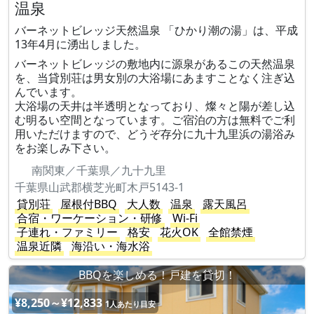
温泉
バーネットビレッジ天然温泉 「ひかり潮の湯」は、平成
13年4月に湧出しました。
バーネットビレッジの敷地内に源泉があるこの天然温泉
を、当貸別荘は男女別の大浴場にあますことなく注ぎ込
んでいます。
大浴場の天井は半透明となっており、燦々と陽が差し込
む明るい空間となっています。ご宿泊の方は無料でご利
用いただけますので、どうぞ存分に九十九里浜の湯浴み
をお楽しみ下さい。
南関東／千葉県／九十九里
千葉県山武郡横芝光町木戸5143-1
貸別荘
屋根付BBQ
大人数
温泉
露天風呂
合宿・ワーケーション・研修
Wi-Fi
子連れ・ファミリー
格安
花火OK
全館禁煙
温泉近隣
海沿い・海水浴
BBQを楽しめる！戸建を貸切！
¥8,250～¥12,833
1人あたり目安