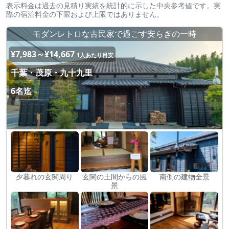
表示料金は過去の見積り実績を統計的に示した中央参考値です。実
際の宿泊料金の下限および上限ではありません。
モダンレトロな古民家で過ごす安らぎの一時
¥7,983～¥14,667
1人あたり目安
千葉・茂原・九十九里
6名迄
夕暮れの玄関周り
玄関の土間からの風
南側の建物全景
景