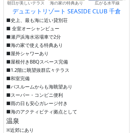
朝日が美しいテラス
海の家の特典あり
広がる水平線
デュエットリゾート SEASIDE CLUB 千倉
■史上、最も海に近い貸別荘
■ 全室オーシャンビュー
■瀬戸浜海水浴場車で2分
■海の家で使える特典あり
■屋外シャワーあり
■屋根付きBBQスペース完備
■1.2階に眺望抜群広々テラス
■和室完備
■バスルームからも海眺望あり
■スーパー・コンビニ便利
■雨の日も安心ガレージ付き
■海のアクティビティ拠点として
温泉
※近郊にあり