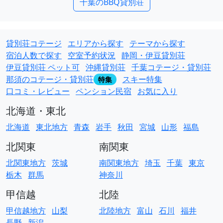
千葉のBBQ貸別荘
貸別荘コテージ
エリアから探す
テーマから探す
宿泊人数で探す
空室予約状況
静岡・伊豆貸別荘
伊豆貸別荘 ペット可
沖縄貸別荘
千葉コテージ・貸別荘
那須のコテージ・貸別荘
スキー特集
特集
口コミ・レビュー
ペンション民宿
お気に入り
北海道・東北
北海道
東北地方
青森
岩手
秋田
宮城
山形
福島
北関東
南関東
北関東地方
茨城
南関東地方
埼玉
千葉
東京
栃木
群馬
神奈川
甲信越
北陸
甲信越地方
山梨
北陸地方
富山
石川
福井
長野
新潟