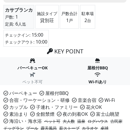
カサブランカ
施設タイプ
戸数合計
駐車場
1
戸数:
貸別荘
1
2
戸
台
6
定員:
人迄
15:00
チェックイン:
10:00
チェックアウト:
KEY POINT
バーベキューOK
屋根付BBQ
ペット不可
Wi-Fiあり
バーベキュー
屋根付BBQ
合宿・ワーケーション・研修
音楽合宿
Wi-Fi
カップル
子連れ・ファミリー
花火OK
素泊まり
全館禁煙
夜の到着OK
富士山眺望
海沿い・海水浴
ペット可
大人数
温泉
ログハウス
古民家
ドッグラン
プール
露天風呂
薪ストーブ
カラオケ
卓球