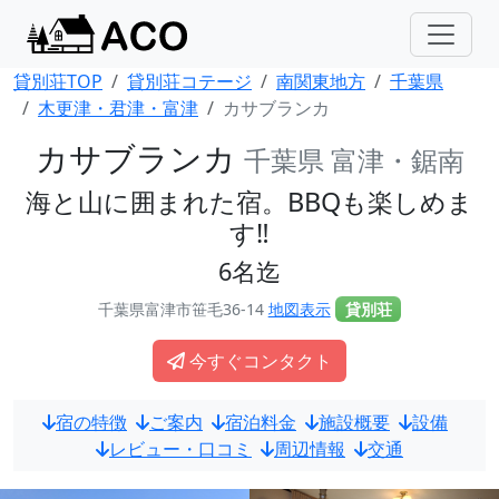
貸別荘TOP
貸別荘コテージ
南関東地方
千葉県
木更津・君津・富津
カサブランカ
カサブランカ
千葉県 富津・鋸南
海と山に囲まれた宿。BBQも楽しめま
す‼
6名迄
千葉県富津市笹毛36-14
地図表示
貸別荘
今すぐコンタクト
宿の特徴
ご案内
宿泊料金
施設概要
設備
レビュー・口コミ
周辺情報
交通