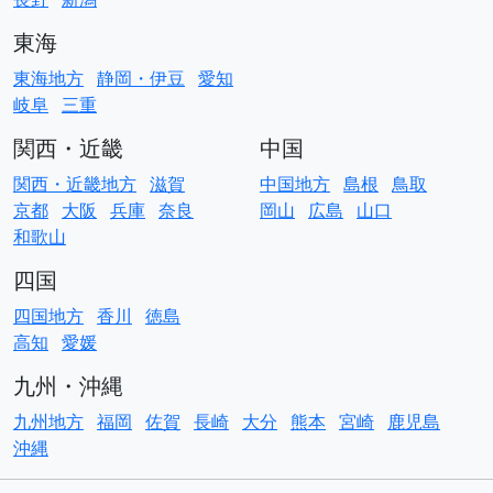
東海
東海地方
静岡・伊豆
愛知
岐阜
三重
関西・近畿
中国
関西・近畿地方
滋賀
中国地方
島根
鳥取
京都
大阪
兵庫
奈良
岡山
広島
山口
和歌山
四国
四国地方
香川
徳島
高知
愛媛
九州・沖縄
九州地方
福岡
佐賀
長崎
大分
熊本
宮崎
鹿児島
沖縄