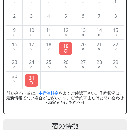
-
-
-
-
-
-
1
-
2
3
4
5
6
7
8
-
-
-
-
-
-
-
9
10
11
12
13
14
15
×
×
×
×
×
×
×
16
17
18
20
21
22
19
×
×
×
×
×
×
○
23
24
25
26
27
28
29
×
×
×
×
×
×
×
30
-
-
-
-
-
31
×
○
問い合わせ前に、
宿泊料金
をよくご確認下さい。予約状況は、
最新情報でない場合がございます。〇予約可または要問い合わせ
×満室または予約不可
宿の特徴