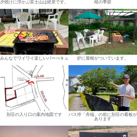
夕焼けに浮かぶ富士山は絶景です。
桜の季節
みんなでワイワイ楽しいバーべキュ
炉に屋根がついています。
別荘の入り口の案内地図です
バス停「舟端」の前に別荘の看板が
あります