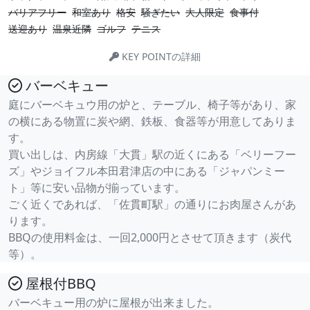
バリアフリー
和室あり
格安
騒ぎたい
大人限定
食事付
送迎あり
温泉近隣
ゴルフ
テニス
KEY POINTの詳細
バーベキュー
庭にバーベキュウ用の炉と、テーブル、椅子等があり、家
の横にある物置に炭や網、鉄板、食器等が用意してありま
す。
買い出しは、内房線「大貫」駅の近くにある「ベリーフー
ズ」やジョイフル本田君津店の中にある「ジャパンミー
ト」等に安い品物が揃っています。
ごく近くであれば、「佐貫町駅」の通りにお肉屋さんがあ
ります。
BBQの使用料金は、一回2,000円とさせて頂きます（炭代
等）。
屋根付BBQ
バーベキュー用の炉に屋根が出来ました。