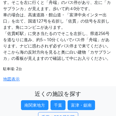
す。そこを左に行くと「舟端」のバス停があり、左に「カ
サブランカ」が見えます。歩いて約４0分です。
車の場合は、高速道路・館山道・「富津中央インター出
口」を出て、国道127号を右折し「佐貫」の信号を左折し
ます。角にコンビニがあります。
「佐貫町駅」に突き当たるのでそこを左折し、県道256号
を道なりに進み、約5～10分くらいでバス停「舟端」があ
ります。ナビに惑わされず必ずバス停まで来てください。
そこから海の反対方向を見ると奥に白い建物「カサブラン
カ」の看板が見えますので確認して中にお入りください。
2
駐車場:
台
地図表示
近くの施設を探す
南関東地方
千葉
富津・鋸南