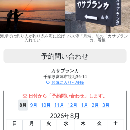
海岸では釣り人が釣り糸を海に投げ
バス停「舟端」前の「カサブラン
入れてい
カ」看板
予約問い合わせ
カサブランカ
千葉県富津市笹毛36-14
お気に入りへ登録
日付から「予約問い合わせ」します。
8月
9月
10月
11月
12月
1月
2月
3月
2026年8月
日
月
火
水
木
金
土