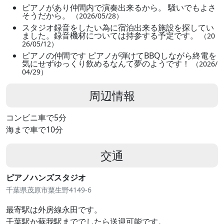
ピアノがあり仲間内で演奏出来るから。 騒いでもよさ
そうだから。
（2026/05/28）
スタジオ録音をしたい為に宿泊出来る施設を探してい
ました。録音機材については持参する予定です。
（20
26/05/12）
ピアノの仲間です ピアノが弾けてBBQしながら終電を
気にせずゆっくり飲めるなんて夢のようです！
（2026/
04/29）
周辺情報
コンビニ車で5分
海まで車で10分
交通
ピアノハンズスタジオ
千葉県茂原市粟生野4149-6
最寄駅は外房線永田です。
千葉駅か蘇我駅まででしたら送迎可能です。