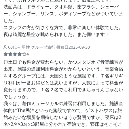
洗面具は、ドライヤー、タオル類、歯ブラシ、シェーバ
ー、シャンプー、リンス、ボディソープなどがついていま
した。
スタッフの方が気さくな方で、非常に楽しい体験でした。
夜は綺麗な星空が眺められました。また伺います！
60代～ 男性 グループ旅行 投稿日2025-09-30
4
◎土日でも料金が変わらない、かつスタジオで音楽練習が
出来、施設の追加利用料金がかからないという、音楽合宿
をするグループには、天国のような施設です。７名ギリギ
リ利用が一番お得だとは思いますが、人数によって料金が
変わりますので、１名２名でも利用できちゃうんじゃない
でしょうか。
我々は、創作ミュージカルの練習に利用しました。施設全
体的にThe民泊といった施設ですので、ゲストハウスは旅
館みたいな場所を期待しないほうが賢明ですが、寝床は2
名×2名×3名の3部屋に分かれて宿泊でき、寝床はそこそこ