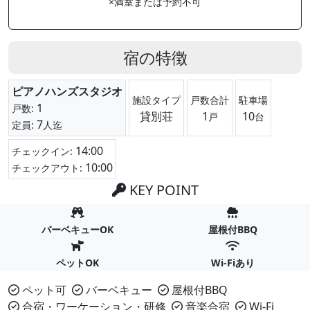
×満室または予約不可
宿の特徴
ピアノハンズスタジオ
施設タイプ
戸数合計
駐車場
1
戸数:
貸別荘
1
10
戸
台
7
定員:
人迄
14:00
チェックイン:
10:00
チェックアウト:
KEY POINT
バーベキューOK
屋根付BBQ
ペットOK
Wi-Fiあり
ペット可
バーベキュー
屋根付BBQ
合宿・ワーケーション・研修
音楽合宿
Wi-Fi