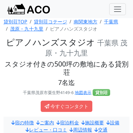
貸別荘TOP
貸別荘コテージ
南関東地方
千葉県
茂原・九十九里
ピアノハンズスタジオ
ピアノハンズスタジオ
千葉県 茂
原・九十九里
スタジオ付きの500坪の敷地にある貸別
荘
7名迄
千葉県茂原市粟生野4149-6
地図表示
貸別荘
今すぐコンタクト
宿の特徴
ご案内
宿泊料金
施設概要
設備
レビュー・口コミ
周辺情報
交通