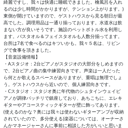
綺麗ですし、我々は快適に睡眠できました。檜風呂を入れ
るのは少し時間がかかりますが、テンション上がります。)
東側が開けていますので、ゲストハウスから見る朝日が最
高でした。調理用品は一通り揃っております。水道水は飲
まない方が良いそうです。施設のペットボトル水を利用し
ます。バスタオル＆フェイスタオルも人数分揃ってます。
台所は7名で食べるのはキツいかも。我々５名は、リビン
グで食事を頂きました。
【音楽設備情報】
・Aスタジオ：2台ピアノがスタジオの大部分をしめますの
で、2台ピアノ曲の集中練習向きです。声楽は一人だった
ら何とか歌えるスペースがありますが、重唱は無理でしょ
う。ゲストハウスから近いので、個人練習向きです。
・Cスタジオ：スタジオ奥に年代物のシュタインウェイピ
アノが調律バッチリで鎮座しており、あちこちに、エレキ
ギターやアコースティックギターが壁に飾ってあります。
(使えるのかな？奥には我々は使わないギターアンプが収納
されていたので、多分使える)楽器については、オーナーさ
んかマネージャーさんに事前に相談した方がいいと思いま