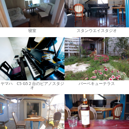
寝室
スタンウエイスタジオ
ヤマハ C5 G5２台のピアノスタジ
バーベキューテラス
オ