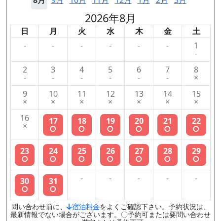
8月
9月
10月
11月
12月
1月
2月
3月
2026年8月
日
月
火
水
木
金
土
-
-
-
-
-
-
1
-
2
3
4
5
6
7
8
-
-
-
-
-
-
×
9
10
11
12
13
14
15
×
×
×
×
×
×
×
16
17
18
19
20
21
22
×
○
○
○
○
○
○
23
24
25
26
27
28
29
○
○
○
○
○
○
○
-
-
-
-
-
30
31
○
○
問い合わせ前に、
宿泊料金
をよくご確認下さい。予約状況は、
最新情報でない場合がございます。〇予約可または要問い合わせ