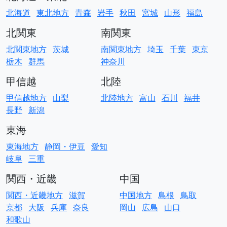
北海道
東北地方
青森
岩手
秋田
宮城
山形
福島
北関東
南関東
北関東地方
茨城
南関東地方
埼玉
千葉
東京
栃木
群馬
神奈川
甲信越
北陸
甲信越地方
山梨
北陸地方
富山
石川
福井
長野
新潟
東海
東海地方
静岡・伊豆
愛知
岐阜
三重
関西・近畿
中国
関西・近畿地方
滋賀
中国地方
島根
鳥取
京都
大阪
兵庫
奈良
岡山
広島
山口
和歌山