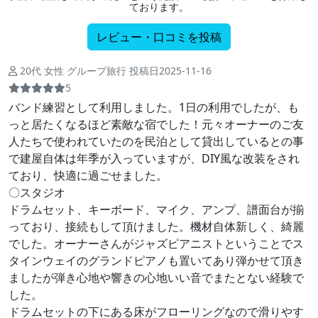
ております。
レビュー・口コミを投稿
20代 女性 グループ旅行 投稿日2025-11-16
5
バンド練習として利用しました。1日の利用でしたが、も
っと居たくなるほど素敵な宿でした！元々オーナーのご友
人たちで使われていたのを民泊として貸出しているとの事
で建屋自体は年季が入っていますが、DIY風な改装をされ
ており、快適に過ごせました。
〇スタジオ
ドラムセット、キーボード、マイク、アンプ、譜面台が揃
っており、接続もして頂けました。機材自体新しく、綺麗
でした。オーナーさんがジャズピアニストということでス
タインウェイのグランドピアノも置いてあり弾かせて頂き
ましたが弾き心地や響きの心地いい音でまたとない経験で
した。
ドラムセットの下にある床がフローリングなので滑りやす