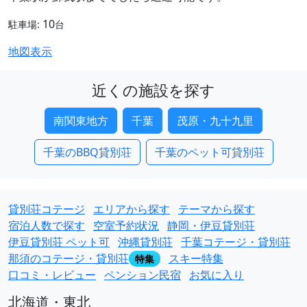
10
駐車場:
台
地図表示
近くの施設を探す
南関東地方
千葉
茂原・九十九里
千葉のBBQ貸別荘
千葉のペット可貸別荘
貸別荘コテージ
エリアから探す
テーマから探す
宿泊人数で探す
空室予約状況
静岡・伊豆貸別荘
伊豆貸別荘 ペット可
沖縄貸別荘
千葉コテージ・貸別荘
那須のコテージ・貸別荘
スキー特集
特集
口コミ・レビュー
ペンション民宿
お気に入り
北海道・東北