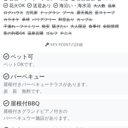
花火OK
送迎あり
海沿い・海水浴
大人数
温泉
ログハウス
古民家
ドッグラン
プール
露天風呂
薪ストーブ
カラオケ
卓球
バリアフリー
和室あり
カップル
子連れ・ファミリー
格安
騒ぎたい
大人限定
食事付
全館禁煙
夜の到着OK
温泉近隣
ゴルフ
テニス
KEY POINTの詳細
ペット可
ペットOKです。
バーベキュー
屋根付きバーベキューテラスがあります。
炭 薪 無料です。
屋根付BBQ
屋根付きグランドピアノ付きの
バーベキュウー施設があります。