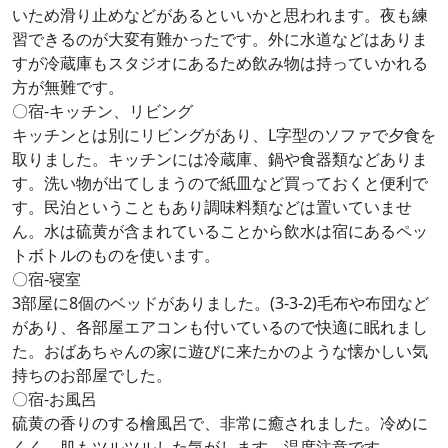
いため滑り止めなどがあるといいかと思われます。夜も練
習できるのが大変有難かったです。外に水道などはありま
すが冷蔵庫もスタジオにあるため飲み物は持っていかれる
方が無難です。
〇宿-キッチン、リビング
キッチンとは別にリビングがあり、L字型のソファで夕食を
取りました。キッチンには冷蔵庫、鍋や食器類などありま
す。洗い物が出てしまうので紙皿など買っておくと便利で
す。民泊ということもあり調味料類などは置いていませ
ん。水は硫黄が含まれていることから飲水は宿にあるペッ
トボトルのものを使います。
〇宿-寝室
3部屋に8個のベッドがありました。(3-3-2)毛布や布団など
があり、各部屋エアコンも付いているので快適に眠れまし
た。おばあちゃんの家に遊びに来たかのような懐かしい気
持ちのお部屋でした。
〇宿-お風呂
硫黄の香りのする檜風呂で、非常に癒されました。冷めに
くく、肌もツルツルした気がします。温度注意です。