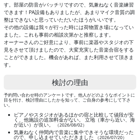
す。部屋の防音がバッチリですので、気兼ねなく音楽練習
できます！PA設備もありましたが、あまりマイク音質の調
整はできないと思っていただいたほうがいいです。
その他の設備は我々が行った時には荷物置き場になってい
ました。これも事前の相談次第かと推察します。
オーナーさんのご好意により、事前に楽器やスタジオの下
見をさせて頂けましたので、大変充実した音楽合宿をする
ことができました。機会があれば、また利用させて頂きま
す。
検討の理由
予約問い合わせ時のアンケートです。他人がどのようなポイントに
目を付け、検討理由にしたかを知って、ご自身の参考にして下さ
い。
ピアノやスタジオがあるほかの宿と比較して値段が安
く、他施設の追加料金がない。 立地（車から近い、海
が近い）が良い。
（2026/08/02）
気兼ねなく仲間内で音楽に集中できそうな環境だった
ので、申し込ませていただきました
（2026/07/20）