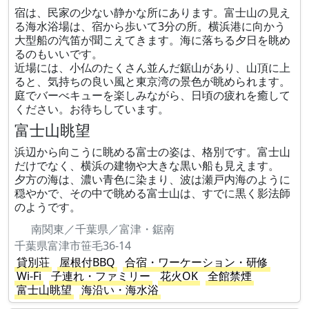
宿は、民家の少ない静かな所にあります。富士山の見え
る海水浴場は、宿から歩いて3分の所。横浜港に向かう
大型船の汽笛が聞こえてきます。海に落ちる夕日を眺め
るのもいいです。
近場には、小仏のたくさん並んだ鋸山があり、山頂に上
ると、気持ちの良い風と東京湾の景色が眺められます。
庭でバーべキューを楽しみながら、日頃の疲れを癒して
ください。お待ちしています。
富士山眺望
浜辺から向こうに眺める富士の姿は、格別です。富士山
だけでなく、横浜の建物や大きな黒い船も見えます。
夕方の海は、濃い青色に染まり、波は瀬戸内海のように
穏やかで、その中で眺める富士山は、すでに黒く影法師
のようです。
南関東／千葉県／富津・鋸南
千葉県富津市笹毛36-14
貸別荘
屋根付BBQ
合宿・ワーケーション・研修
Wi-Fi
子連れ・ファミリー
花火OK
全館禁煙
富士山眺望
海沿い・海水浴