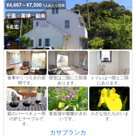
¥4,667～¥7,500
1人あたり目安
千葉・富津・鋸南
6名迄
食事やくつろぎの居
寝室は二階に三部屋
トイレは一階と二階
間です。
あります。
にあります。
庭のバーベキュー用
黄菖蒲や紫蘭がきれ
小さな虫たちがいま
の炉とテーブルで
いです。
す。
す。
カサブランカ