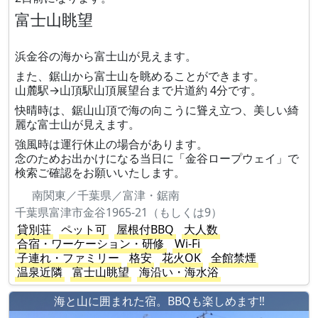
富士山眺望
浜金谷の海から富士山が見えます。
また、鋸山から富士山を眺めることができます。
山麓駅→山頂駅山頂展望台まで片道約 4分です。
快晴時は、鋸山山頂で海の向こうに聳え立つ、美しい綺
麗な富士山が見えます。
強風時は運行休止の場合があります。
念のためお出かけになる当日に「金谷ロープウェイ」で
検索ご確認をお願いいたします。
南関東／千葉県／富津・鋸南
千葉県富津市金谷1965-21（もしくは9）
貸別荘
ペット可
屋根付BBQ
大人数
合宿・ワーケーション・研修
Wi-Fi
子連れ・ファミリー
格安
花火OK
全館禁煙
温泉近隣
富士山眺望
海沿い・海水浴
海と山に囲まれた宿。BBQも楽しめます‼