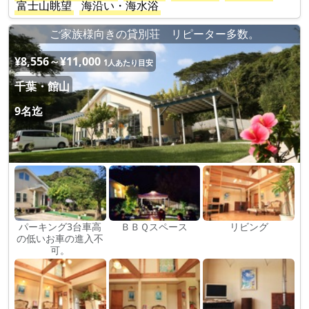
富士山眺望
海沿い・海水浴
ご家族様向きの貸別荘 リピーター多数。
¥8,556～¥11,000
1人あたり目安
千葉・館山
9名迄
パーキング3台車高
ＢＢＱスペース
リビング
の低いお車の進入不
可。