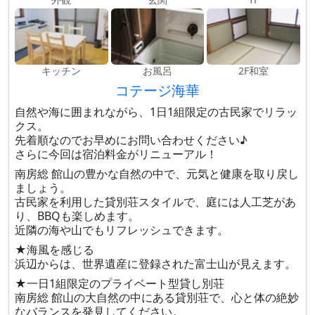
キッチン
お風呂
2F和室
コテージ海華
自然や海に囲まれながら、1日1組限定の古民家でリラッ
クス。
先着順なのでお早めにお問い合わせください♪
さらに今回は宿泊料金がリニューアル！
南房総 館山の豊かな自然の中で、元気と健康を取り戻し
ましょう。
古民家を利用した貸別荘スタイルで、庭には人工芝があ
り、BBQも楽しめます。
近隣の海や山でもリフレッシュできます。
★海風を感じる
浜辺からは、世界遺産に登録された富士山が見えます。
★一日1組限定のプライベート型貸し別荘
南房総 館山の大自然の中にある貸別荘で、心と体の絶妙
なバランスを発見してください。