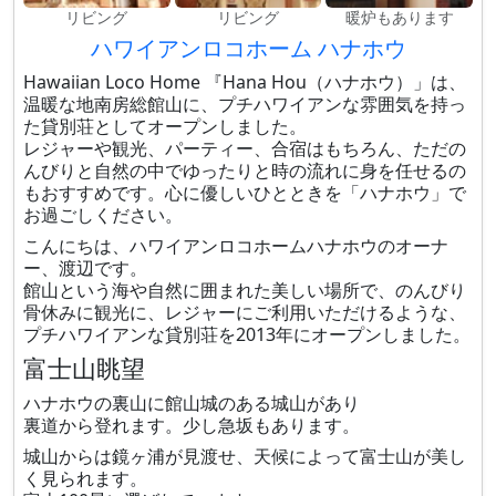
リビング
リビング
暖炉もあります
ハワイアンロコホーム ハナホウ
Hawaiian Loco Home 『Hana Hou（ハナホウ）」は、
温暖な地南房総館山に、プチハワイアンな雰囲気を持っ
た貸別荘としてオープンしました。
レジャーや観光、パーティー、合宿はもちろん、ただの
んびりと自然の中でゆったりと時の流れに身を任せるの
もおすすめです。心に優しいひとときを「ハナホウ」で
お過ごしください。
こんにちは、ハワイアンロコホームハナホウのオーナ
ー、渡辺です。
館山という海や自然に囲まれた美しい場所で、のんびり
骨休みに観光に、レジャーにご利用いただけるような、
プチハワイアンな貸別荘を2013年にオープンしました。
富士山眺望
ハナホウの裏山に館山城のある城山があり
裏道から登れます。少し急坂もあります。
城山からは鏡ヶ浦が見渡せ、天候によって富士山が美し
く見られます。