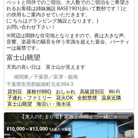
ペットと同伴でのご宿泊、大人数でのご宿泊をご希望さ
れるお客様は姉妹施設 BASE1901(歩いて数秒です！)と
の併用もご案内させていただきます。
(こちらはグランピング施設となります。)
お問い合わせ下さい！
※周辺は閑静な住宅地となりますので、夜は大きな声、
音響、楽器等の騒音を伴う常識を超えた宴会、パーティ
ーは厳禁です。
富士山眺望
天気の良い日は 富士山が見えます
南関東／千葉県／富津・鋸南
千葉県安房郡鋸南町元名994-3
貸別荘
屋根付BBQ
おしゃれ
高級貸別荘
Wi-Fi
子連れ・ファミリー
花火OK
全館禁煙
温泉近隣
富士山眺望
海沿い・海水浴
【大人のたまり場】家族と仲間とご一緒に♬
¥10,000～¥13,000
1人あたり目安