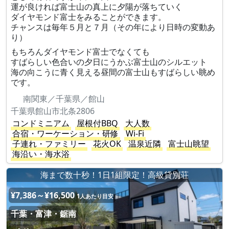
運が良ければ富士山の真上に夕陽が落ちていく
ダイヤモンド富士をみることができます。
チャンスは毎年５月と７月（その年により日時の変動あ
り）
もちろんダイヤモンド富士でなくても
すばらしい色合いの夕日にうかぶ富士山のシルエット
海の向こうに青く見える昼間の富士山もすばらしい眺め
です。
南関東／千葉県／館山
千葉県館山市北条2806
コンドミニアム
屋根付BBQ
大人数
合宿・ワーケーション・研修
Wi-Fi
子連れ・ファミリー
花火OK
温泉近隣
富士山眺望
海沿い・海水浴
海まで数十秒！1日1組限定！高級貸別荘
¥7,386～¥16,500
1人あたり目安
千葉・富津・鋸南