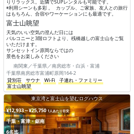
りリラックス。近隣でSUPレンタルも可能です。
◉利用シーンも多彩 。 カップル、ご家族、友人との旅行
はもちろん、合宿やワーケーションにも最適です。
富士山眺望
天気のいい空気の澄んだ日には
バルコニーと3階ロフトより、桟橋越しの富士山をご覧
いただけます。
サンセットイン原岡ならではの
景色をお楽しみください
南関東／千葉県／南房総市・白浜・富浦
千葉県南房総市富浦町原岡164-2
貸別荘
サウナ
Wi-Fi
子連れ・ファミリー
富士山眺望
東京湾と富士山を望むログハウス
¥12,933～¥25,750
1人あたり目安
千葉・富津・鋸南
6名迄