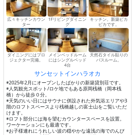
広々キッチンカウン
1Fリビングダイニン
キッチン。新築ピカ
ター
グ
ピカです。
ダイニングにはプロ
メインベッドルーム
天然石タイル貼りの
ジェクター完備。
にはシングルベッド
バスルーム。
4台
サンセットインハラオカ
◉2025年2月にオープンしたばかりの新築貸別荘です。
◉人気観光スポット/ロケ地でもある原岡桟橋（岡本桟
橋）から徒歩０分。
◉天気のいい日にはサウナに併設された外気浴エリアや3
階のロフトスペースより桟橋越しの富士山をご覧いただ
けます。
◉ロフト部分には海を望むカウンタースペースを設置。
ワーケーションにも最適です。
◉お子様連れにうれしい波の穏やかな遠浅の海でのんび