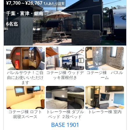
¥7,700～¥26,767
1人あたり目安
千葉・富津・鋸南
6名迄
バレルサウナ！ご自
コテージ棟 ウッドデ
コテージ棟 バスル
由にお使いいただけ
ッキ屋根付き
ーム
ます
コテージ棟 ロフト
トレーラー棟 ダブル
トレーラー棟 室内
就寝スペース
ベッド ２段ベッド
BASE 1901