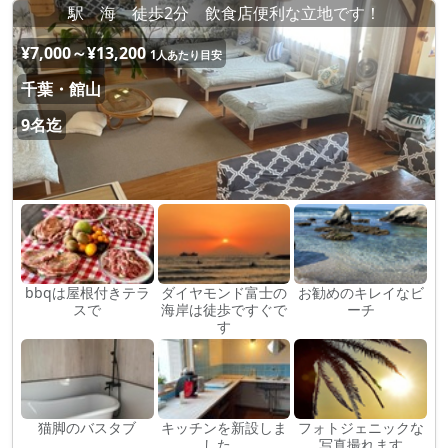
駅 海 徒歩2分 飲食店便利な立地です！
¥7,000～¥13,200
1人あたり目安
千葉・館山
9名迄
bbqは屋根付きテラ
ダイヤモンド富士の
お勧めのキレイなビ
スで
海岸は徒歩ですぐで
ーチ
す
猫脚のバスタブ
キッチンを新設しま
フォトジェニックな
した。
写真撮れます