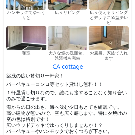
ハンモックでゆっく
広々リビング
広々使えるリビング
りと
とデッキに55型テレ
ビ
和室
大きな鏡の洗面台、
お風呂、家族で入れ
洗濯機も完備
ます
CA cottage
築浅の広い貸切り一軒家！
バーベキューコンロ等セット貸出し無料！！
１軒屋貸し切りなので、誰にも接することなく知り合い
のみで過ごせます。
海からの日の出も、海へ沈む夕日もとても綺麗です。
高い建物が無いので、空も広く感じます。特に夕焼けの
空の色は格別です！
広いウッドデッキでゆっくりしませんか！？
バーベキューやハンモックでおくつろぎ下さい。