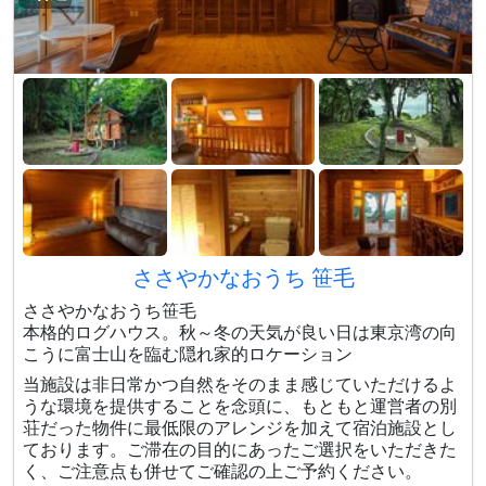
ささやかなおうち 笹毛
ささやかなおうち笹毛
本格的ログハウス。秋～冬の天気が良い日は東京湾の向
こうに富士山を臨む隠れ家的ロケーション
当施設は非日常かつ自然をそのまま感じていただけるよ
うな環境を提供することを念頭に、もともと運営者の別
荘だった物件に最低限のアレンジを加えて宿泊施設とし
ております。ご滞在の目的にあったご選択をいただきた
く、ご注意点も併せてご確認の上ご予約ください。