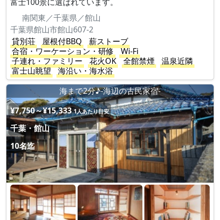
富士100景に選ばれています。
南関東／千葉県／館山
千葉県館山市館山607-2
貸別荘
屋根付BBQ
薪ストーブ
合宿・ワーケーション・研修
Wi-Fi
子連れ・ファミリー
花火OK
全館禁煙
温泉近隣
富士山眺望
海沿い・海水浴
海まで2分♪-海辺の古民家宿-
¥7,750～¥15,333
1人あたり目安
千葉・館山
10名迄