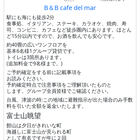
B＆B cafe del mar
駅にも海にも徒歩2分
食事処、イタリアン、ステーキ、カラオケ、焼肉、寿
司、コンビニ、カフェなど徒歩圏内にあります。ほとん
ど15分以内ですので、お酒を飲んでも安心です。
約40畳の広いワンフロアを
基本6名様1グループ貸切です。
トイレは3箇所あります。
(追加料金で9名様まで。)
ご予約確定をする前に記載事項を
お読みください。
予約確定時点で注意事項をご理解頂いたものと
します。グループ全員皆様でご確認ください。
台風、津波の時:この地域に避難指示が出た場合のみ手数
料を引いた全額を返金いたします。
富士山眺望
館山は夕日がきれいな町
海越しに富士山が見られる町
として有名ですが年に２回