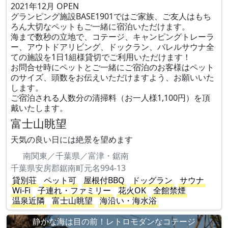
2021年12月 OPEN
グランピング施設BASE1901ではご家族、ご友人はもち
ろん大切なペットもご一緒に宿泊いただけます。
海まで数秒の立地で、コテージ、キャンピングトレーラ
ー、アウトドアリビング、ドックラン、バレルサウナ全
ての施設を1日1組様貸切でご利用いただけます！
お問合せ時にペットとご一緒にご宿泊のお客様はペット
のサイズ、頭数をお伝えいただけますよう、お願いいた
します。
ご宿泊される人数分の清掃料（お一人様1,100円）を頂
戴いたします。
富士山眺望
天気の良い日には絶景を望めます
南関東／千葉県／富津・鋸南
千葉県安房郡鋸南町元名994-13
貸別荘
ペット可
屋根付BBQ
ドッグラン
サウナ
Wi-Fi
子連れ・ファミリー
花火OK
全館禁煙
温泉近隣
富士山眺望
海沿い・海水浴
静かな海は目の前！レトロモダンなコテージ