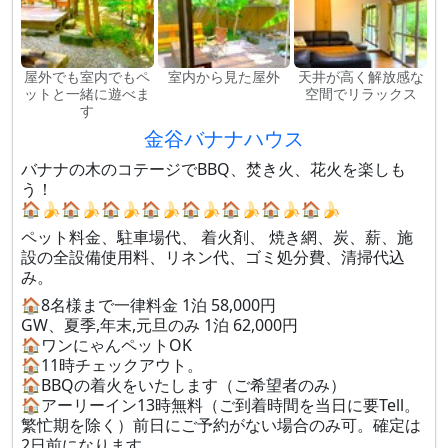
屋外でも室内でもペ
室内から見た屋外
天井が高く解放感な
ットと一緒に遊べま
空間でリラックス
す
金谷バナナハウス
バナナの木のコテージでBBQ、焚き火、花火を楽しも
う！
🏠🍌🏠🍌🏠🍌🏠🍌🏠🍌🏠🍌🏠🍌🏠🍌
ペット料金、駐車場代、 着火剤、 焼き網、炭、薪、施
設の全設備使用料、リネン代、ゴミ処分費、清掃代込
み。
🏠8名様まで一律料金 1泊 58,000円
GW、夏季,年末,元旦のみ 1泊 62,000円
🏠ワンにゃんペットOK
🏠11時チェックアウト。
🏠BBQの着火をいたします（ご希望者のみ）
🏠アーリーイン13時無料（ご到着時間を当日に要Tell。
繁忙期を除く）前日にご予約がない場合のみ可。確定は
2日前になります。