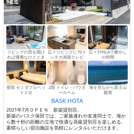
9名迄
リビングの窓を開け
広々リビングに70イ
広々SYNLAで癒やし
れば優雅なひととき
ンチ大画面テレビ
の時間
寝室 セミダブルベッ
2階 トイレ・パウダ
海を見ながら富士山
ド２台
ールーム
鑑賞
BASK HOTA
2021年7月ＯＰＥＮ 新築貸別荘。
新築のバスク保田では、ご家族連れや友達同士で、海か
ら数十秒の距離の立地で快適な高級貸別荘を楽しめる、
素晴らしい宿泊施設を気軽にレンタルいただけます。