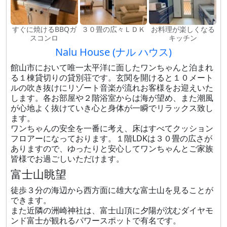
すぐに焼けるBBQガ
３０畳の広々ＬＤＫ
お料理が楽しくなる
スコンロ
キッチン
Nalu House (ナル ハウス)
館山市において唯一太平洋に面したワンちゃんと泊まれ
る１棟貸切りの貸別荘です。玄関を開けると１０メート
ルの吹き抜けにリゾート音楽が流れお客様をお迎えいた
します。各お部屋や２階浴室からは海が望め、また潮風
が心地よく抜けていき心と身体が一瞬でリラックス致し
ます。
ワンちゃんの安全を一番に考え、床はすべてクッション
フロアーになっております。１階LDKは３０畳の広さが
ありますので、ゆったりと安心してワンちゃんとご家族
皆様でお過ごしいただけます。
富士山眺望
徒歩３分の海辺から西方面に雄大な富士山を見ることが
できます。
また近隣の洲崎神社は、富士山頂に夕陽が沈むダイヤモ
ンド富士が観れるパワースポットで有名です。