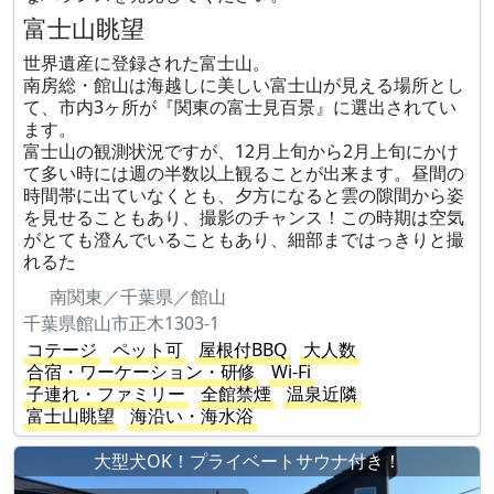
富士山眺望
世界遺産に登録された富士山。
南房総・館山は海越しに美しい富士山が見える場所とし
て、市内3ヶ所が『関東の富士見百景』に選出されてい
ます。
富士山の観測状況ですが、12月上旬から2月上旬にかけ
て多い時には週の半数以上観ることが出来ます。昼間の
時間帯に出ていなくとも、夕方になると雲の隙間から姿
を見せることもあり、撮影のチャンス！この時期は空気
がとても澄んでいることもあり、細部まではっきりと撮
れるた
南関東／千葉県／館山
千葉県館山市正木1303-1
コテージ
ペット可
屋根付BBQ
大人数
合宿・ワーケーション・研修
Wi-Fi
子連れ・ファミリー
全館禁煙
温泉近隣
富士山眺望
海沿い・海水浴
大型犬OK！プライベートサウナ付き！