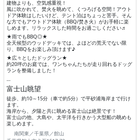
建物よりも、空気感重視！
風に吹かれて、焚火を眺めて、くつろげる空間！アウト
ドア体験はしたいけど、テント泊はちょっと苦手。そん
な方でもアウトドア体験（BBQ/焚き火）がお手軽に楽
しめます。リラックスした時間をお過ごしください♬
★雨でもBBQ◎★
全天候型のウッドデッキでは、よほどの荒天でない限
り、BBQをお楽しみ頂けます♪
★広々としたドッグラン★
約20坪のお庭では、ワンちゃんたちが走り回れるドッグ
ランを整備しました！
…
富士山眺望
徒歩、約10～15分（車で約5分）で平砂浦海岸まで行け
ます。
海岸から、夕陽と共に眺める富士山は絶景です！
富士山の他、大島や、太平洋を行きかう大型船の眺めも
楽しめます。
南関東／千葉県／館山