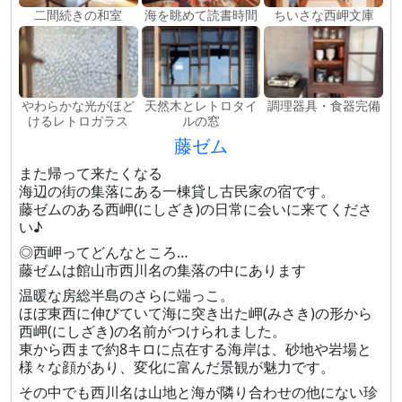
二間続きの和室
海を眺めて読書時間
ちいさな西岬文庫
やわらかな光がほど
天然木とレトロタイ
調理器具・食器完備
けるレトロガラス
ルの窓
藤ゼム
また帰って来たくなる
海辺の街の集落にある一棟貸し古民家の宿です。
藤ゼムのある西岬(にしざき)の日常に会いに来てくださ
い♪
◎西岬ってどんなところ…
藤ゼムは館山市西川名の集落の中にあります
温暖な房総半島のさらに端っこ。
ほぼ東西に伸びていて海に突き出た岬(みさき)の形から
西岬(にしざき)の名前がつけられました。
東から西まで約8キロに点在する海岸は、砂地や岩場と
様々な顔があり、変化に富んだ景観が魅力です。
その中でも西川名は山地と海が隣り合わせの他にない珍