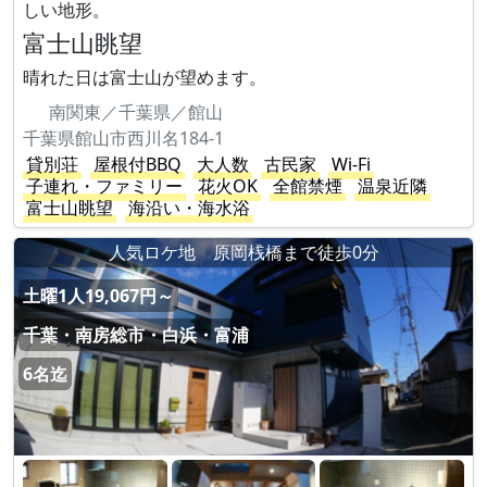
しい地形。
富士山眺望
晴れた日は富士山が望めます。
南関東／千葉県／館山
千葉県館山市西川名184-1
貸別荘
屋根付BBQ
大人数
古民家
Wi-Fi
子連れ・ファミリー
花火OK
全館禁煙
温泉近隣
富士山眺望
海沿い・海水浴
人気ロケ地 原岡桟橋まで徒歩0分
土曜1人19,067円～
千葉・南房総市・白浜・富浦
6名迄