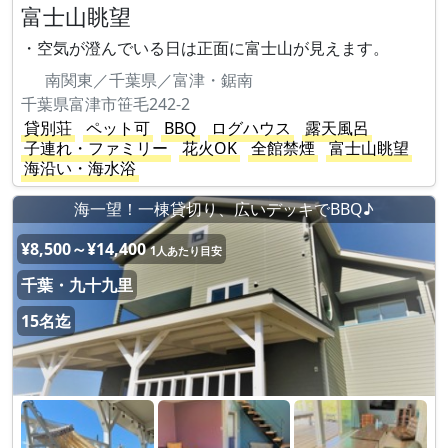
富士山眺望
・空気が澄んでいる日は正面に富士山が見えます。
南関東／千葉県／富津・鋸南
千葉県富津市笹毛242-2
貸別荘
ペット可
BBQ
ログハウス
露天風呂
子連れ・ファミリー
花火OK
全館禁煙
富士山眺望
海沿い・海水浴
海一望！一棟貸切り、広いデッキでBBQ♪
¥8,500～¥14,400
1人あたり目安
千葉・九十九里
15名迄