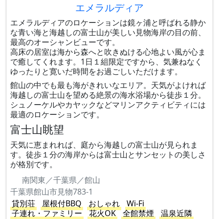
エメラルディア
エメラルディアのロケーションは鏡ヶ浦と呼ばれる静か
な青い海と海越しの富士山が美しい見物海岸の目の前、
最高のオーシャンビューです。
高床の居室は海から森へと吹きぬける心地よい風が心ま
で癒してくれます。1日１組限定ですから、気兼ねなく
ゆったりと寛いだ時間をお過ごしいただけます。
館山の中でも最も海がきれいなエリア。天気がよければ
海越しの富士山を望める絶景の海水浴場から徒歩１分。
シュノーケルやカヤックなどマリンアクティビティには
最適のロケーションです。
富士山眺望
天気に恵まれれば、庭から海越しの富士山が見られま
す。徒歩１分の海岸からは富士山とサンセットの美しさ
が格別です。
南関東／千葉県／館山
千葉県館山市見物783-1
貸別荘
屋根付BBQ
おしゃれ
Wi-Fi
子連れ・ファミリー
花火OK
全館禁煙
温泉近隣