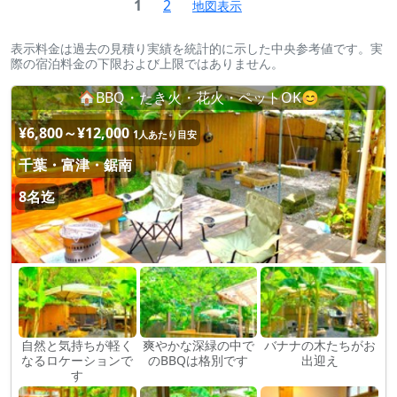
1
2
地図表示
表示料金は過去の見積り実績を統計的に示した中央参考値です。実
際の宿泊料金の下限および上限ではありません。
🏠BBQ・たき火・花火・ペットOK😊
¥6,800～¥12,000
1人あたり目安
千葉・富津・鋸南
8名迄
自然と気持ちが軽く
爽やかな深緑の中で
バナナの木たちがお
なるロケーションで
のBBQは格別です
出迎え
す