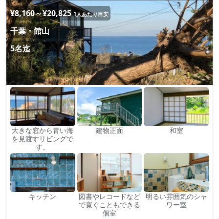
¥8,160～¥20,825
1人あたり目安
千葉・館山
5名迄
大きな窓から青い海
建物正面
和室
を見渡すリビングで
す。
キッチン
図書やレコードなど
明るい雰囲気のシャ
で寛ぐこともできる
ワー室
個室