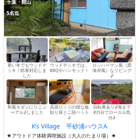
千葉・館山
5名迄
寒い冬でもウッドデ
ウッドデッキでは、
ロンハーマン風（西
ッキ！防寒対応しま
BBQやハンモック！
海岸風）なリビング
した
♪
和風モダンにリニュ
高原ロッジの様な板
自転車あり♪海まで
ーアル♪しました
貼り床と二段ベット
約5分でローカル気
♪
分♪
K’s Village 平砂浦ハウスA
★アウトドア体験満喫施設（大人のたまり場）★