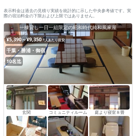
表示料金は過去の見積り実績を統計的に示した中央参考値です。実
際の宿泊料金の下限および上限ではありません。
一棟貸し一日一組限定の昭和時代純和風家屋
¥5,390～¥9,350
1人あたり目安
千葉・勝浦・御宿
10名迄
玄関
コミュニティルーム
庭より寝室８畳