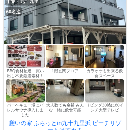
千葉・九十九里
60名迄
BBQ食材配達 買い
1階玄関フロア
カラオケも出来る飲
出し不要厳選素材！
食スペース
バーベキュー場にバ
大人数でも余裕 みん
リビング30帖に60イ
レルサウナ導入しま
な一緒に飲食可能
ンチ大型テレビ
した
憩いの家 ふらっとin九十九里浜 ビーチリゾ
ートはすぬま