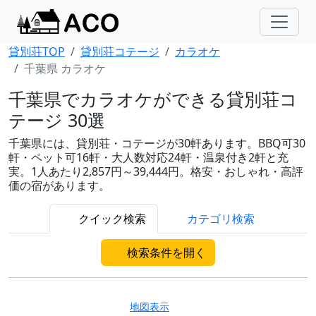
貸別荘TOP
貸別荘コテージ
カラオケ
千葉県 カラオケ
千葉県でカラオケができる貸別荘コ
テージ 30選
千葉県には、貸別荘・コテージが30軒あります。BBQ可30
軒・ペット可16軒・大人数対応24軒・温泉付き2軒と充
実。1人あたり2,857円～39,444円。格安・おしゃれ・高評
価の宿があります。
クイック検索
カテゴリ検索
検索条件を開く
地図表示