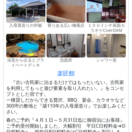
入母屋造りの外観
香りある広い檜風呂
１００インチ画面カ
ラオケCiverDAM
浴室から出るとプラ
洗面所
シャワー室
イベートデッキ
楽匠館
『古い古民家に泊まるだけではもったいない。古民家
を利用してもっと遊び要素を取り入れたい。』をコンセ
プトとした宿です。
一棟貸しだからできる贅沢、BBQ、宴会、カラオケなど
300坪の敷地と『築110年の入母屋造り』でお楽しみくだ
さい。
春のご予約『４月１日～５月31日迄に御宿泊にお客様』
ご予約受付開始しました。大幅割引 平日C日程料金⇒D
日程料金へ 祝前日B日程料金はC日程料金へ割引しま