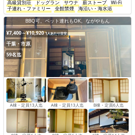
高級貸別荘
ドッグラン
サウナ
薪ストーブ
Wi-Fi
子連れ・ファミリー
全館禁煙
海沿い・海水浴
BBQ可。ペット連れもOK。ながやもん
¥7,400～¥10,920
1人あたり目安
千葉・市原
59名迄
A棟・定員13人迄
A棟・定員13人迄
B棟・定員6人迄