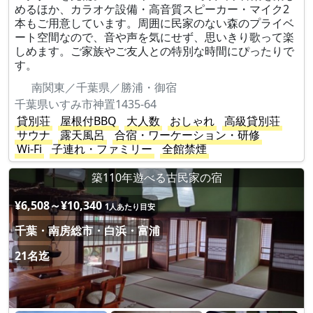
めるほか、カラオケ設備・高音質スピーカー・マイク2
本もご用意しています。周囲に民家のない森のプライベ
ート空間なので、音や声を気にせず、思いきり歌って楽
しめます。ご家族やご友人との特別な時間にぴったりで
す。
南関東／千葉県／勝浦・御宿
千葉県いすみ市神置1435-64
貸別荘
屋根付BBQ
大人数
おしゃれ
高級貸別荘
サウナ
露天風呂
合宿・ワーケーション・研修
Wi-Fi
子連れ・ファミリー
全館禁煙
築110年遊べる古民家の宿
¥6,508～¥10,340
1人あたり目安
千葉・南房総市・白浜・富浦
21名迄