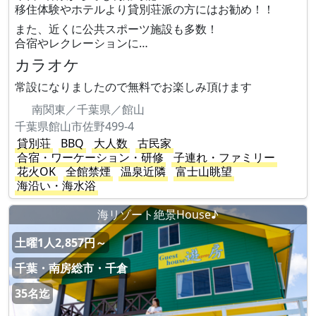
移住体験やホテルより貸別荘派の方にはお勧め！！
また、近くに公共スポーツ施設も多数！
合宿やレクレーションに…
カラオケ
常設になりましたので無料でお楽しみ頂けます
南関東／千葉県／館山
千葉県館山市佐野499-4
貸別荘
BBQ
大人数
古民家
合宿・ワーケーション・研修
子連れ・ファミリー
花火OK
全館禁煙
温泉近隣
富士山眺望
海沿い・海水浴
海リゾート絶景House♪
土曜1人2,857円～
千葉・南房総市・千倉
35名迄