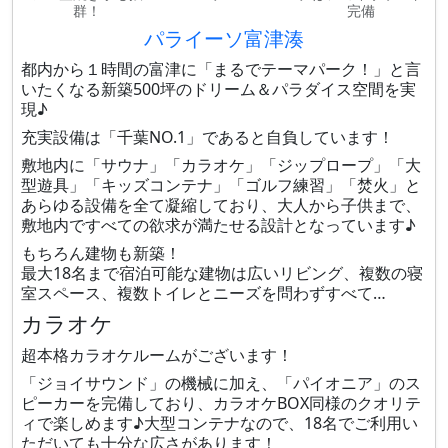
群！
完備
パライーソ富津湊
都内から１時間の富津に「まるでテーマパーク！」と言
いたくなる新築500坪のドリーム＆パラダイス空間を実
現♪
充実設備は「千葉NO.1」であると自負しています！
敷地内に「サウナ」「カラオケ」「ジップロープ」「大
型遊具」「キッズコンテナ」「ゴルフ練習」「焚火」と
あらゆる設備を全て凝縮しており、大人から子供まで、
敷地内ですべての欲求が満たせる設計となっています♪
もちろん建物も新築！
最大18名まで宿泊可能な建物は広いリビング、複数の寝
室スペース、複数トイレとニーズを問わずすべて…
カラオケ
超本格カラオケルームがございます！
「ジョイサウンド」の機械に加え、「パイオニア」のス
ピーカーを完備しており、カラオケBOX同様のクオリテ
ィで楽しめます♪大型コンテナなので、18名でご利用い
ただいても十分な広さがあります！