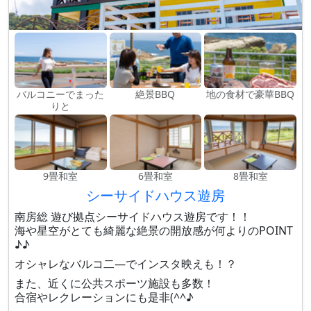
バルコニーでまった
絶景BBQ
地の食材で豪華BBQ
りと
9畳和室
6畳和室
8畳和室
シーサイドハウス遊房
南房総 遊び拠点シーサイドハウス遊房です！！
海や星空がとても綺麗な絶景の開放感が何よりのPOINT
♪♪
オシャレなバルコ二―でインスタ映えも！？
また、近くに公共スポーツ施設も多数！
合宿やレクレーションにも是非(^^♪