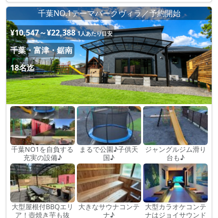
千葉NO.1テーマパークヴィラ／予約開始
¥10,547～¥22,388
1人あたり目安
千葉・富津・鋸南
18名迄
千葉NO1を自負する
まるで公園♪子供天
ジャングルジム滑り
充実の設備♪
国♪
台も♪
大型屋根付BBQエリ
大きなサウナコンテ
大型カラオケコンテ
ア！壺焼き芋も抜
ナ♪
ナはジョイサウンド