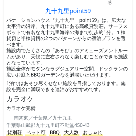
感
九十九里point59
バケーションハウス『九十九里 point59』は、広大な
太平洋の沿岸、九十九里町にある高級貸別荘。サーフス
ポットで有名な九十九里海岸の海まで徒歩約1分。１棟
貸切と半棟貸切の2つのパターンからの宿泊プランを選
べます。
施設内でたくさんの「あそび」のアミューズメントルー
ムがあり、天候に左右されなく楽しむことができる施設
となっています。
施設全体がモダンなラグジュアリー空間、ドックランの
広いお庭とBBQガーデンなを満喫いただけます。
1泊ではあそび尽くせない施設を目指しております。施
設を完全に満喫できる連泊がおすすめです。
カラオケ
カラオケ完備
南関東／千葉県／九十九里
千葉県山武郡九十九里町不動堂450-43
貸別荘
ペット可
BBQ
大人数
おしゃれ