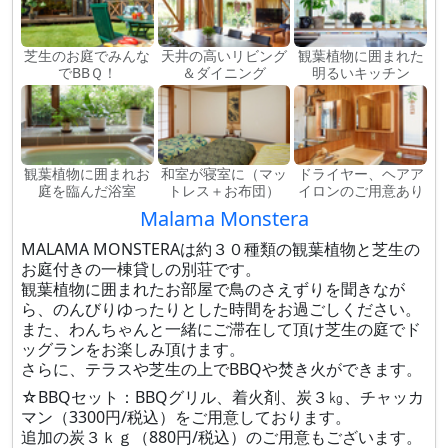
芝生のお庭でみんな
天井の高いリビング
観葉植物に囲まれた
でBBＱ！
＆ダイニング
明るいキッチン
観葉植物に囲まれお
和室が寝室に（マッ
ドライヤー、ヘアア
庭を臨んだ浴室
トレス＋お布団）
イロンのご用意あり
Malama Monstera
MALAMA MONSTERAは約３０種類の観葉植物と芝生の
お庭付きの一棟貸しの別荘です。
観葉植物に囲まれたお部屋で鳥のさえずりを聞きなが
ら、のんびりゆったりとした時間をお過ごしください。
また、わんちゃんと一緒にご滞在して頂け芝生の庭でド
ッグランをお楽しみ頂けます。
さらに、テラスや芝生の上でBBQや焚き火ができます。
☆BBQセット：BBQグリル、着火剤、炭３㎏、チャッカ
マン（3300円/税込）をご用意しております。
追加の炭３ｋｇ（880円/税込）のご用意もございます。