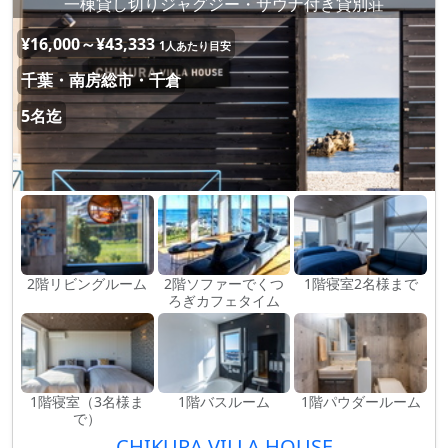
一棟貸し切りジャグジー・サウナ付き貸別荘
¥16,000～¥43,333
1人あたり目安
千葉・南房総市・千倉
5名迄
2階リビングルーム
2階ソファーでくつ
1階寝室2名様まで
ろぎカフェタイム
1階寝室（3名様ま
1階バスルーム
1階パウダールーム
で）
CHIKURA VILLA HOUSE