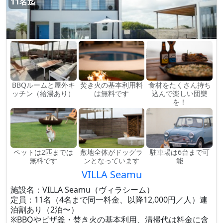
11名迄
BBQルームと屋外キ
焚き火の基本利用料
食材をたくさん持ち
ッチン（給湯あり）
は無料です
込んで楽しい団欒
を！
ペットは2匹までは
敷地全体がドッグラ
駐車場は6台まで可
無料です
ンとなっています
能
VILLA Seamu
施設名：VILLA Seamu（ヴィラシーム）
定員：11名（4名まで同一料金、以降12,000円／人）連
泊割あり（2泊〜）
※BBQやピザ釜・焚き火の基本利用、清掃代は料金に含