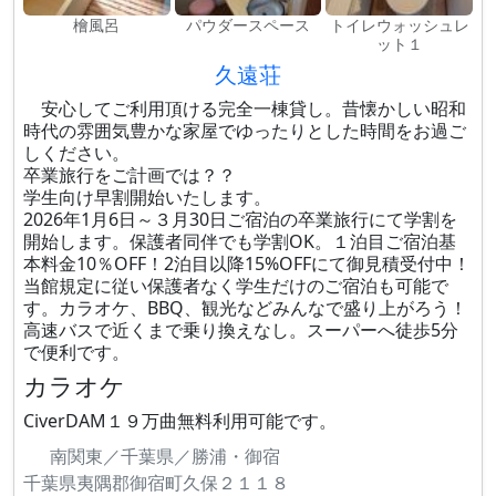
檜風呂
パウダースペース
トイレウォッシュレ
ット１
久遠荘
安心してご利用頂ける完全一棟貸し。昔懐かしい昭和
時代の雰囲気豊かな家屋でゆったりとした時間をお過ご
しください。
卒業旅行をご計画では？？
学生向け早割開始いたします。
2026年1月6日～３月30日ご宿泊の卒業旅行にて学割を
開始します。保護者同伴でも学割OK。１泊目ご宿泊基
本料金10％OFF！2泊目以降15%OFFにて御見積受付中！
当館規定に従い保護者なく学生だけのご宿泊も可能で
す。カラオケ、BBQ、観光などみんなで盛り上がろう！
高速バスで近くまで乗り換えなし。スーパーへ徒歩5分
で便利です。
カラオケ
CiverDAM１９万曲無料利用可能です。
南関東／千葉県／勝浦・御宿
千葉県夷隅郡御宿町久保２１１８