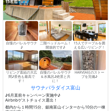
15名迄
自慢のバレルサウナ
二階ベッドルーム！
15人でテーブルを囲
♪
開放的です♪
える広いリビング！
リビング直結の大広
自慢のバレルサウナ
HARVIA社のストー
間♪景色も最高で
＆水風呂♪絶景と共
ブを完備♪
す！
に！
サウナパラダイス富山
♪6月直前キャンペーン実施中♪
Airbnbゲストチョイス選出！
都内から１時間15分、鋸南富山インターから10分の一棟