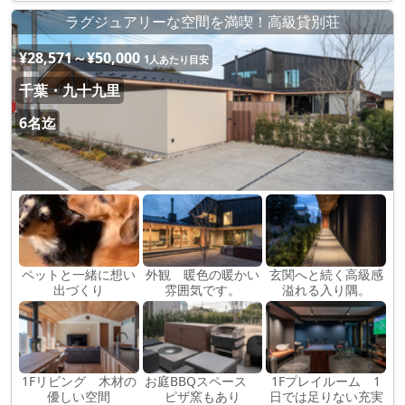
ラグジュアリーな空間を満喫！高級貸別荘
¥28,571～¥50,000
1人あたり目安
千葉・九十九里
6名迄
ペットと一緒に想い
外観 暖色の暖かい
玄関へと続く高級感
出づくり
雰囲気です。
溢れる入り隅。
1Fリビング 木材の
お庭BBQスペース
1Fプレイルーム 1
優しい空間
ピザ窯もあり
日では足りない充実