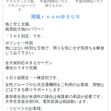
ＰＳ５ディスク版。
半屋内BBQハウス。
半屋内BBQハウス
リモコンは一つで
雨でもＯＫ。
す。
潮風ｒｏｏｍ＠ＳＵＮ
海と空と太陽。
南房総大地のパワー！
「ＴＨＥ別荘」​です。
ポツンと一件宿
他にはない特別な立地で、周りを気にせず気持ちを解放
してみて下さい。
全天候対応ＢＢＱガーデン
通信カラオケ完備
１日１組限定・一棟貸切です。
女性グループや公共交通機関をご利用のお客様、買物な
どはできる限りサポートします。
参加者全員が未成年の場合は保護者の承認が必要です。
大学生音楽合宿OK。電気音源は相談願います。
・リピートのお客様。