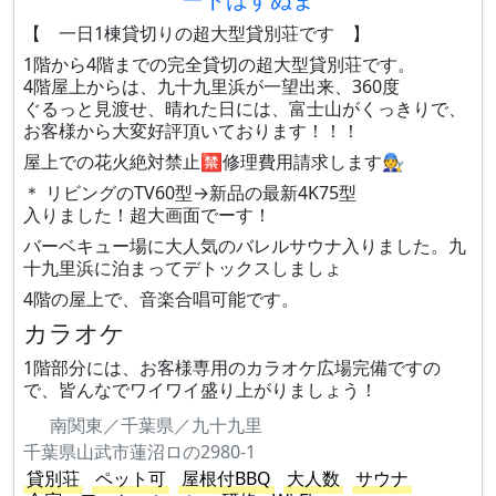
【 一日1棟貸切りの超大型貸別荘です 】
1階から4階までの完全貸切の超大型貸別荘です。
4階屋上からは、九十九里浜が一望出来、360度
ぐるっと見渡せ、晴れた日には、富士山がくっきりで、
お客様から大変好評頂いております！！！
屋上での花火絶対禁止🈲修理費用請求します🧑‍🔧
＊ リビングのTV60型→新品の最新4K75型
入りました！超大画面でーす！
バーベキュー場に大人気のバレルサウナ入りました。九
十九里浜に泊まってデトックスしましょ
4階の屋上で、音楽合唱可能です。
カラオケ
1階部分には、お客様専用のカラオケ広場完備ですの
で、皆んなでワイワイ盛り上がりましょう！
南関東／千葉県／九十九里
千葉県山武市蓮沼ロの2980-1
貸別荘
ペット可
屋根付BBQ
大人数
サウナ