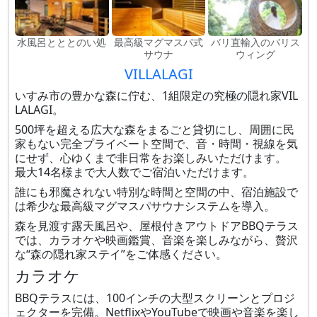
水風呂とととのい処
最高級マグマスパ式
バリ直輸入のバリス
サウナ
ウィング
VILLALAGI
いすみ市の豊かな森に佇む、1組限定の究極の隠れ家VIL
LALAGI。
500坪を超える広大な森をまるごと貸切にし、周囲に民
家もない完全プライベート空間で、音・時間・視線を気
にせず、心ゆくまで非日常をお楽しみいただけます。
最大14名様まで大人数でご宿泊いただけます。
誰にも邪魔されない特別な時間と空間の中、宿泊施設で
は希少な最高級マグマスパサウナシステムを導入。
森を見渡す露天風呂や、屋根付きアウトドアBBQテラス
では、カラオケや映画鑑賞、音楽を楽しみながら、贅沢
な“森の隠れ家ステイ”をご体感ください。
カラオケ
BBQテラスには、100インチの大型スクリーンとプロジ
ェクターを完備。NetflixやYouTubeで映画や音楽を楽し