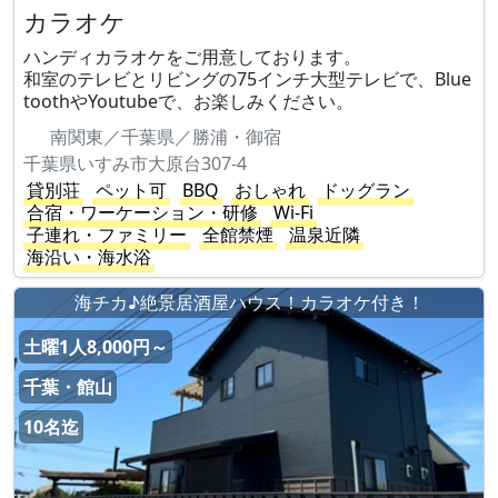
カラオケ
ハンディカラオケをご用意しております。
和室のテレビとリビングの75インチ大型テレビで、Blue
toothやYoutubeで、お楽しみください。
南関東／千葉県／勝浦・御宿
千葉県いすみ市大原台307-4
貸別荘
ペット可
BBQ
おしゃれ
ドッグラン
合宿・ワーケーション・研修
Wi-Fi
子連れ・ファミリー
全館禁煙
温泉近隣
海沿い・海水浴
海チカ♪絶景居酒屋ハウス！カラオケ付き！
土曜1人8,000円～
千葉・館山
10名迄