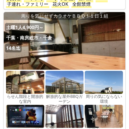
子連れ・ファミリー
花火OK
全館禁煙
周りを気にせずカラオケＢＢＱ！１日１組
土曜1人4,900円～
千葉・南房総市・千倉
14名迄
らせん階段と開放的
解放的な屋外BBQガ
周りの気にならない
な室内
ーデン
環境