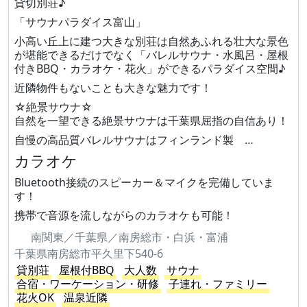
貸切別荘♪
「サウナパラダイス富山」
小高い丘上に建つ大きな別荘は自然あふれる壮大な景色
が堪能できるだけでなく「バレルサウナ・水風呂・屋根
付きBBQ・カラオケ・花火」ができるパラダイス空間♪
近隣物件もないことも大きな魅力です！
☆絶景サウナ☆
自然を一望できる絶景サウナは千葉県屈指の自信あり！
自慢の高品質バレルサウナはフィンランド製 …
カラオケ
Bluetooth接続のスピーカー＆マイクを完備していま
す！
携帯で音源を流しながらのカラオケも可能！
南関東／千葉県／南房総市・白浜・富浦
千葉県南房総市平久里下540-6
貸別荘
屋根付BBQ
大人数
サウナ
合宿・ワーケーション・研修
子連れ・ファミリー
花火OK
温泉近隣