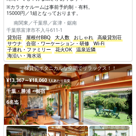
※カラオケルームは事前予約制・有料。
15000円／1組となっております。
南関東／千葉県／富津・鋸南
千葉県富津市不入斗611-1
貸別荘
屋根付BBQ
大人数
おしゃれ
高級貸別荘
サウナ
合宿・ワーケーション・研修
Wi-Fi
子連れ・ファミリー
花火OK
温泉近隣
海沿い・海水浴
一棟貸切ボタニカルな空間でリラックス！！
¥13,367～¥18,060
1人あたり目安
千葉・勝浦・御宿
6名迄