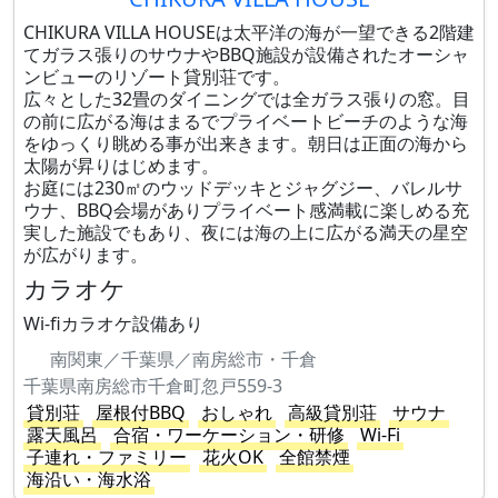
CHIKURA VILLA HOUSEは太平洋の海が一望できる2階建
てガラス張りのサウナやBBQ施設が設備されたオーシャ
ンビューのリゾート貸別荘です。
広々とした32畳のダイニングでは全ガラス張りの窓。目
の前に広がる海はまるでプライベートビーチのような海
をゆっくり眺める事が出来きます。朝日は正面の海から
太陽が昇りはじめます。
お庭には230㎡のウッドデッキとジャグジー、バレルサ
ウナ、BBQ会場がありプライベート感満載に楽しめる充
実した施設でもあり、夜には海の上に広がる満天の星空
が広がります。
カラオケ
Wi-fiカラオケ設備あり
南関東／千葉県／南房総市・千倉
千葉県南房総市千倉町忽戸559-3
貸別荘
屋根付BBQ
おしゃれ
高級貸別荘
サウナ
露天風呂
合宿・ワーケーション・研修
Wi-Fi
子連れ・ファミリー
花火OK
全館禁煙
海沿い・海水浴