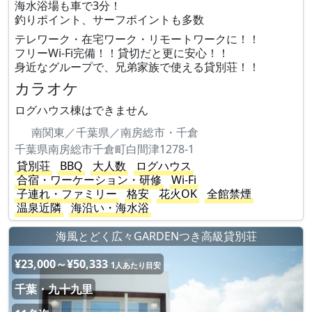
海水浴場も車で3分！
釣りポイント、サーフポイントも多数
テレワーク・在宅ワーク・リモートワークに！！
フリーWi-Fi完備！！貸切だと更に安心！！
身近なグループで、兄弟家族で使える貸別荘！！
カラオケ
ログハウス棟はできません
南関東／千葉県／南房総市・千倉
千葉県南房総市千倉町白間津1278-1
貸別荘
BBQ
大人数
ログハウス
合宿・ワーケーション・研修
Wi-Fi
子連れ・ファミリー
格安
花火OK
全館禁煙
温泉近隣
海沿い・海水浴
海風とどく広々GARDENつき高級貸別荘
¥23,000～¥50,333
1人あたり目安
千葉・九十九里