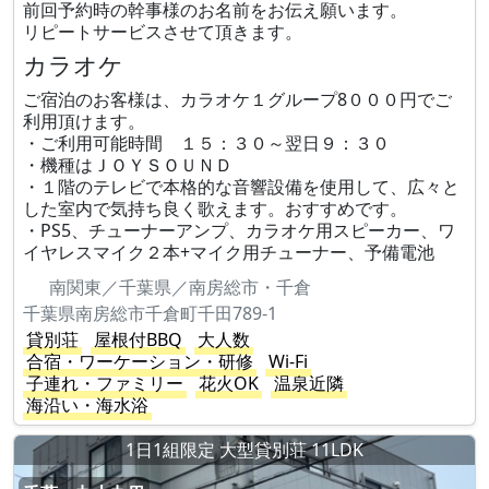
前回予約時の幹事様のお名前をお伝え願います。
リピートサービスさせて頂きます。
カラオケ
ご宿泊のお客様は、カラオケ１グループ8０００円でご
利用頂けます。
・ご利用可能時間 １５：３０～翌日９：３０
・機種はＪＯＹＳＯＵＮＤ
・１階のテレビで本格的な音響設備を使用して、広々と
した室内で気持ち良く歌えます。おすすめです。
・PS5、チューナーアンプ、カラオケ用スピーカー、ワ
イヤレスマイク２本+マイク用チューナー、予備電池
南関東／千葉県／南房総市・千倉
千葉県南房総市千倉町千田789-1
貸別荘
屋根付BBQ
大人数
合宿・ワーケーション・研修
Wi-Fi
子連れ・ファミリー
花火OK
温泉近隣
海沿い・海水浴
1日1組限定 大型貸別荘 11LDK