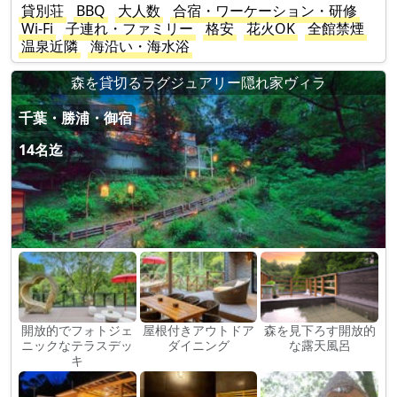
貸別荘
BBQ
大人数
合宿・ワーケーション・研修
Wi-Fi
子連れ・ファミリー
格安
花火OK
全館禁煙
温泉近隣
海沿い・海水浴
森を貸切るラグジュアリー隠れ家ヴィラ
千葉・勝浦・御宿
14名迄
開放的でフォトジェ
屋根付きアウトドア
森を見下ろす開放的
ニックなテラスデッ
ダイニング
な露天風呂
キ