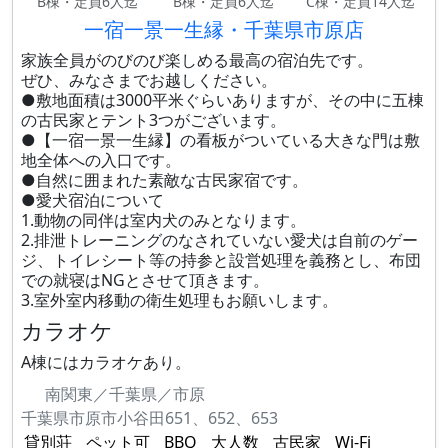
B棟・定員6人迄
B棟・定員6人迄
C棟・定員14人迄
一宿一景一生縁・千葉県市原店
家族全員がのびのび楽しめる最高の宿泊先です。
ぜひ、みなさまでお越しください。
●敷地面積は3000平米ぐらいありますが、その中に五棟
の古民家とテント3つがございます。
●【一宿一景一生縁】の看板がついている大きな門は敷
地全体への入口です。
●自然に囲まれた素敵な古民家宿です。
●愛犬宿泊について
1.動物の同伴は室内犬のみとなります。
2.排泄トレーニングのなされていない愛犬は自前のゲー
ジ、トイレシート等の持参と設営処理を義務とし、布団
での就寝はNGとさせて頂きます。
3.室外室内移動の衛生処理もお願いします。
カラオケ
A棟にはカラオケあり。
南関東／千葉県／市原
千葉県市原市小谷田651、652、653
貸別荘
ペット可
BBQ
大人数
古民家
Wi-Fi