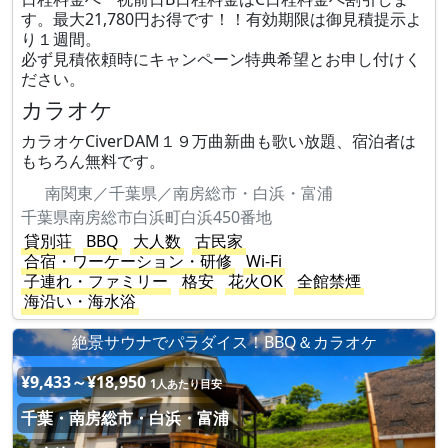
す。最大21,780円お得です！！有効期限は御見積提示よ
り１週間。
必ず見積依頼時にキャンペーン特典希望とお申し付けく
ださい。
カラオケ
カラオケCiverDAM１９万曲新曲も歌い放題、宿泊者は
もちろん無料です。
南関東／千葉県／南房総市・白浜・富浦
千葉県南房総市白浜町白浜450番地
貸別荘
BBQ
大人数
古民家
合宿・ワーケーション・研修
Wi-Fi
子連れ・ファミリー
格安
花火OK
全館禁煙
海沿い・海水浴
絶景サウナでパラダイス！BBQ＆カラオケ
¥9,433～¥18,950
1人あたり目安
千葉・南房総市・白浜・富浦