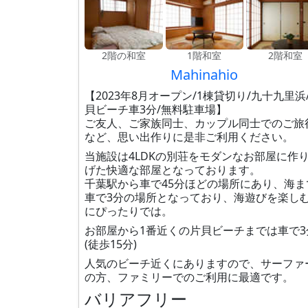
2階の和室
1階和室
2階和室
Mahinahio
【2023年8月オープン/1棟貸切り/九十九里浜
貝ビーチ車3分/無料駐車場】
ご友人、ご家族同士、カップル同士でのご旅
など、思い出作りに是非ご利用ください。
当施設は4LDKの別荘をモダンなお部屋に作
げた快適な部屋となっております。
千葉駅から車で45分ほどの場所にあり、海ま
車で3分の場所となっており、海遊びを楽し
にぴったりでは。
お部屋から1番近くの片貝ビーチまでは車で3
(徒歩15分)
人気のビーチ近くにありますので、サーファ
の方、ファミリーでのご利用に最適です。
バリアフリー