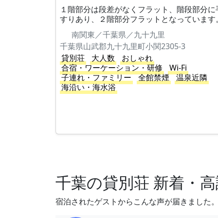
１階部分は段差がなくフラット、階段部分に
すりあり、２階部分フラットとなっています
南関東／千葉県／九十九里
千葉県山武郡九十九里町小関2305-3
貸別荘
大人数
おしゃれ
合宿・ワーケーション・研修
Wi-Fi
子連れ・ファミリー
全館禁煙
温泉近隣
海沿い・海水浴
千葉の貸別荘 新着・
宿泊されたゲストからこんな声が届きました