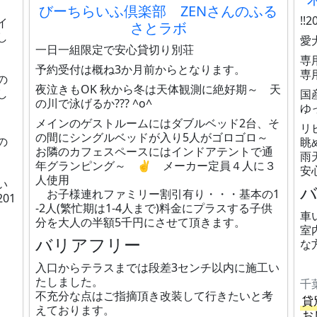
びーちらいふ倶楽部 ZENさんのふる
!
イ
さとラボ
し
愛
一日一組限定で安心貸切り別荘
専
予約受付は概ね3か月前からとなります。
専
の
夜泣きもOK 秋から冬は天体観測に絶好期～ 天
し
国
の川で泳げるか??? ^o^
ゆ
メインのゲストルームにはダブルベッド2台、そ
リ
の間にシングルベッドが入り5人がゴロゴロ～
の
眺
お隣のカフェスペースにはインドアテントで通
雨
年グランピング～ ✌ メーカー定員４人に３
、
安
人使用
い
お子様連れファミリー割引有り・・・基本の1
01
-2人(繁忙期は1-4人まで)料金にプラスする子供
車
分を大人の半額5千円にさせて頂きます。
室
バリアフリー
な
入口からテラスまでは段差3センチ以内に施工い
たしました。
千
不充分な点はご指摘頂き改装して行きたいと考
貸
えております。
お