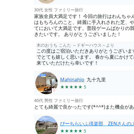
30代 女性 ファミリー旅行
家族全員大満足です！ 今回の旅行はわんちゃ
はもちろんのこと、綺麗に手入れされた芝、や
てにおいて大満足です。普段ゲームばかりの我
きたいです。 ありがとうございました！
木のおうち こんた ～ドギーハウス～より
この度はご宿泊いただきありがとうございま
でとても嬉しく思います。 春から夏にかけ
来ていただけたら幸いです！
Mahinahio
九十九里
★★★★★ 5
40代 男性 ファミリー旅行
とても綺麗で良かったです(*^^*)また機会があっ
びーちらいふ倶楽部 ZENさんの
★★★★★ 5