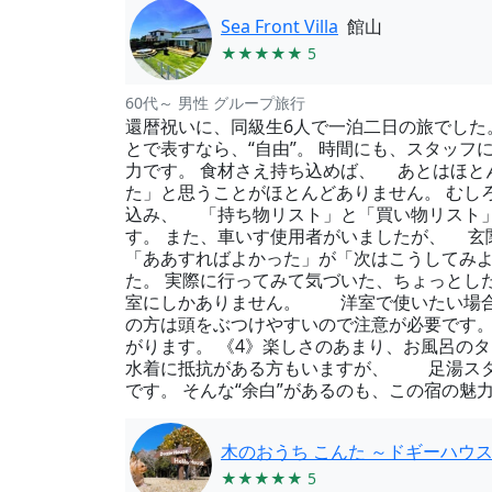
Sea Front Villa
館山
★★★★★ 5
60代～ 男性 グループ旅行
還暦祝いに、同級生6人で一泊二日の旅でした
とで表すなら、“自由”。 時間にも、スタッ
力です。 食材さえ持ち込めば、 あとはほと
た」と思うことがほとんどありません。 むし
込み、 「持ち物リスト」と「買い物リスト
す。 また、車いす使用者がいましたが、 
「ああすればよかった」が「次はこうしてみよ
た。 実際に行ってみて気づいた、ちょっとし
室にしかありません。 洋室で使いたい場合は
の方は頭をぶつけやすいので注意が必要です。
がります。 《4》楽しさのあまり、お風呂の
水着に抵抗がある方もいますが、 足湯スタ
です。 そんな“余白”があるのも、この宿の
木のおうち こんた ～ドギーハウ
★★★★★ 5