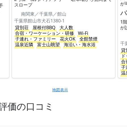
が
スロープ
手
。
南関東／千葉県／館山
千葉県館山市犬石1380-1
1
貸別荘
屋根付BBQ
大人数
が
合宿・ワーケーション・研修
Wi-Fi
子連れ・ファミリー
花火OK
全館禁煙
千
温泉近隣
富士山眺望
海沿い・海水浴
貸
ド
合
子
温
地図表示
高評価の口コミ
。