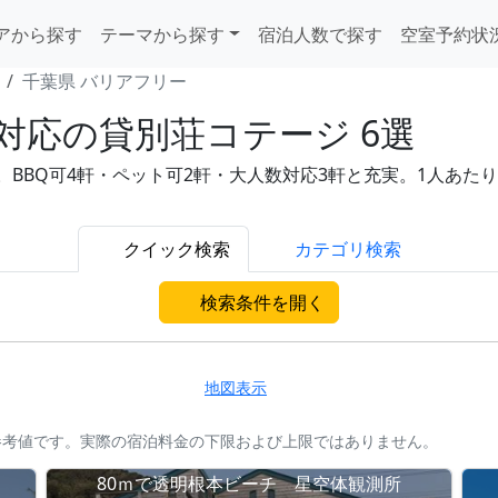
アから探す
テーマから探す
宿泊人数で探す
空室予約状
千葉県 バリアフリー
対応の貸別荘コテージ 6選
BQ可4軒・ペット可2軒・大人数対応3軒と充実。1人あたり5,
クイック検索
カテゴリ検索
検索条件を開く
地図表示
参考値です。実際の宿泊料金の下限および上限ではありません。
。
80ｍで透明根本ビーチ 星空体観測所