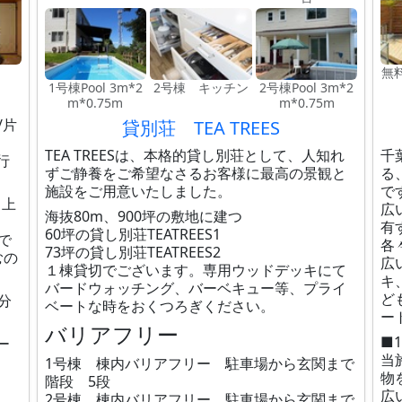
無
1号棟Pool 3m*2
2号棟 キッチン
2号棟Pool 3m*2
m*0.75m
m*0.75m
/片
貸別荘 TEA TREES
TEA TREESは、本格的貸し別荘として、人知れ
千
行
ずご静養をご希望なさるお客様に最高の景観と
る
施設をご用意いたしました。
で
り上
広
海抜80m、900坪の敷地に建つ
有
60坪の貸し別荘TEATREES1
で
各
73坪の貸し別荘TEATREES2
むの
広
１棟貸切でございます。専用ウッドデッキにて
キ
バードウォッチング、バーベキュー等、プライ
ど
分
ベートな時をおくつろぎください。
ー
バリアフリー
■
ー
当
1号棟 棟内バリアフリー 駐車場から玄関まで
物
階段 5段
広
2号棟 棟内バリアフリー 駐車場から玄関まで