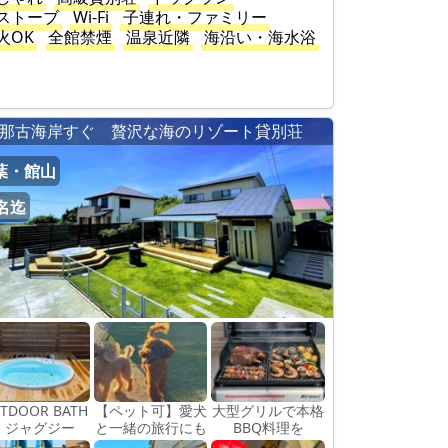
ストーブ
Wi-Fi
子連れ・ファミリー
火OK
全館禁煙
温泉近隣
海沿い・海水浴
那古海岸すぐ 贅沢な海のリゾート貸別荘
葉・館山
5名迄
TDOOR BATH
【ペット可】愛犬
大型グリルで本格
｜ジャグジー
と一緒の旅行にも
BBQ料理を