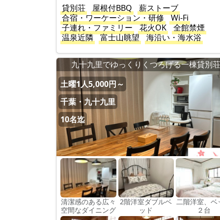
貸別荘
屋根付BBQ
薪ストーブ
合宿・ワーケーション・研修
Wi-Fi
子連れ・ファミリー
花火OK
全館禁煙
温泉近隣
富士山眺望
海沿い・海水浴
九十九里でゆっくりくつろげる一棟貸別
土曜1人5,000円～
千葉・九十九里
10名迄
清潔感のある広々
2階洋室ダブルベ
二階洋室、ベ
空間なダイニング
ッド
２台