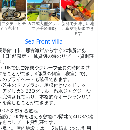
料アクティビテ
ガス式大型グリル
新鮮で美味しい地
ィも充実！
でお手軽BBQ
元食材を堪能でき
ます
Sea Front Villa
葉県館山市、那古海岸からすぐの場所にあ
、1日1組限定・1棟貸切の海のリゾート貸別荘
す。
いLDKではご家族やグループ全員の時間を共
することができ、4部屋の個室（寝室）では
々のプライベートも確保できます。
い芝生のドッグラン、屋根付きウッドデッ
、アメリカンBBQグリル、温水ジャグジーな
も完備されており、本格的なオーシャンリゾ
トを楽しむことができます。
100坪を超える敷地
施設は100坪を超える敷地に2階建て4LDKの建
をもつリゾート貸別荘です。
い敷地、屋内施設では、15名様までのご利用