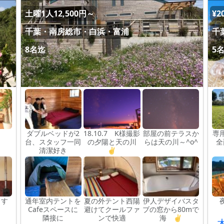
土曜1人12,500円～
¥2
千葉・南房総市・白浜・富浦
千
8名迄
5
ダブルベッドが2
18.10.7 K様撮影
部屋の前テラスか
専
台、スタッフ一同
の夕陽と天の川
らは天の川～^o^
全
清潔好き
✌
ます
通年室内テントを
夏の外テント西陽
伊人デザイバスタ
Cafeスペースに
避けてクールファ
ブの窓から80mで
隣接に
ンで快適
海 ✌