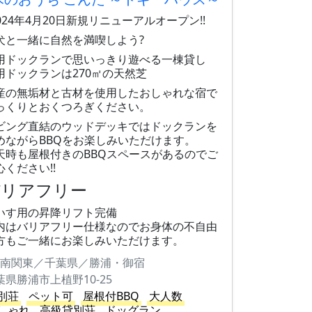
!2024年4月20日新規リニューアルオープン!!
犬と一緒に自然を満喫しよう?
用ドックランで思いっきり遊べる一棟貸し
用ドックランは270㎡の天然芝
産の無垢材と古材を使用したおしゃれな宿で
っくりとおくつろぎください。
ビング直結のウッドデッキではドックランを
めながらBBQをお楽しみいただけます。
天時も屋根付きのBBQスペースがあるのでご
心ください!!
バリアフリー
いす用の昇降リフト完備
内はバリアフリー仕様なのでお身体の不自由
方もご一緒にお楽しみいただけます。
南関東／千葉県／勝浦・御宿
葉県勝浦市上植野10-25
別荘
ペット可
屋根付BBQ
大人数
しゃれ
高級貸別荘
ドッグラン