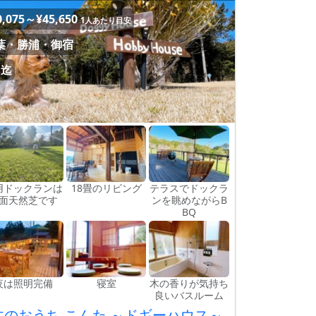
0,075～¥45,650
1人あたり目安
葉・勝浦・御宿
名迄
用ドックランは
18畳のリビング
テラスでドックラ
面天然芝です
ンを眺めながらB
BQ
夜は照明完備
寝室
木の香りが気持ち
良いバスルーム
木のおうち こんた ～ドギーハウス～