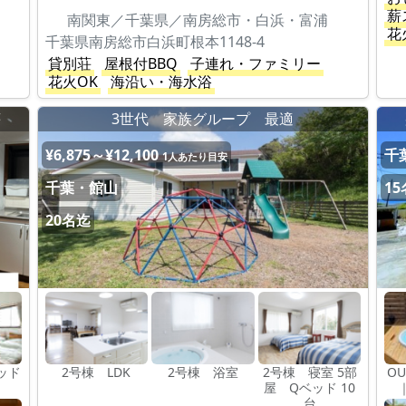
薪
南関東／千葉県／南房総市・白浜・富浦
花
千葉県南房総市白浜町根本1148-4
貸別荘
屋根付BBQ
子連れ・ファミリー
花火OK
海沿い・海水浴
荘
3世代 家族グループ 最適
¥6,875～¥12,100
千
1人あたり目安
千葉・館山
1
20名迄
ッド
2号棟 LDK
2号棟 浴室
2号棟 寝室 5部
OU
屋 Qベッド 10
台