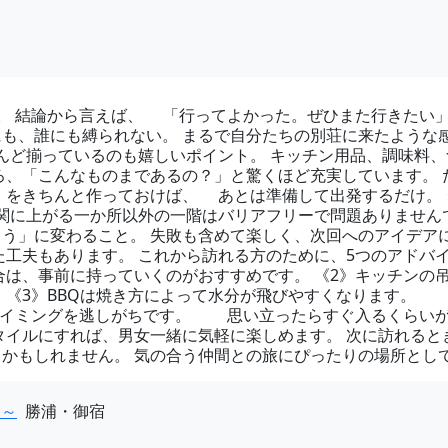
。 結論から言えば、 「行ってよかった。ぜひまた行きたい」
フにも、誰にも縛られない。 まるで自分たちの別荘に来たよう
んど揃っているのも嬉しいポイント。 キッチン用品、調味料
ろ、「こんなものまであるの？」と驚くほど充実しています。
」をきちんと作っておけば、 あとは準備して出発するだけ。 
玄関に上がる一か所以外の一階はバリアフリーで問題ありませ
う」に変わること。 失敗も含めて楽しく、次回へのアイデア
た工夫もあります。 これから訪れる方のために、5つのアドバイ
、事前に持っていくのがおすすめです。 《2》キッチンの吊
 《3》BBQは焼き方によって水分が飛びやすくなります。
タイミングを逃しがちです。 思い立ったらすぐ入るくらいが
イルにすれば、男女一緒に気軽に楽しめます。 次に訪れると
魅力かもしれません。 気の合う仲間との旅にぴったりの場所とし
ス～
勝浦・御宿