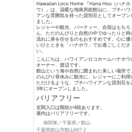
Hawaiian Loco Home 『Hana Hou（ハナホ
ウ）」は、温暖な地南房総館山に、プチハワ
アンな雰囲気を持った貸別荘としてオープン
ました。
レジャーや観光、パーティー、合宿はもちろ
ん、ただのんびりと自然の中でゆったりと時
流れに身を任せるのもおすすめです。心に優
いひとときを「ハナホウ」でお過ごしくださ
い。
こんにちは、ハワイアンロコホームハナホウ
オーナー、渡辺です。
館山という海や自然に囲まれた美しい場所で
のんびり骨休みに観光に、レジャーにご利用
ただけるような、プチハワイアンな貸別荘を2
3年にオープンしました。
バリアフリー
玄関入口は階段が4段あります。
屋内はバリアフリーです。
南関東／千葉県／館山
千葉県館山市館山607-2