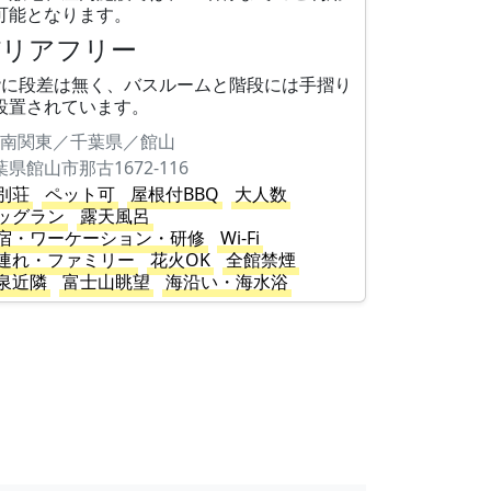
可能となります。
バリアフリー
階に段差は無く、バスルームと階段には手摺り
設置されています。
南関東／千葉県／館山
葉県館山市那古1672-116
別荘
ペット可
屋根付BBQ
大人数
ッグラン
露天風呂
宿・ワーケーション・研修
Wi-Fi
連れ・ファミリー
花火OK
全館禁煙
泉近隣
富士山眺望
海沿い・海水浴