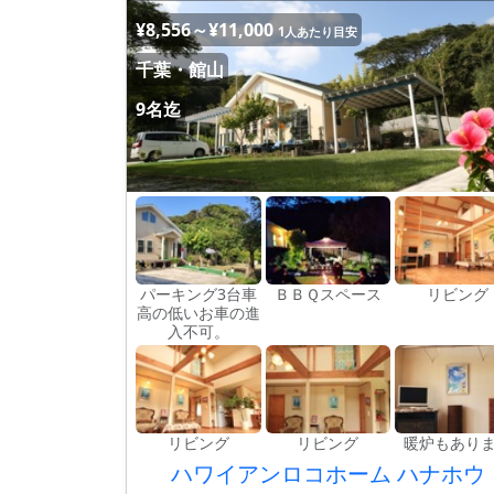
¥8,556～¥11,000
1人あたり目安
千葉・館山
9名迄
パーキング3台車
ＢＢＱスペース
リビング
高の低いお車の進
入不可。
リビング
リビング
暖炉もあり
ハワイアンロコホーム ハナホウ