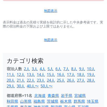
地図表示
表示料金は過去の見積り実績を統計的に示した中央参考値です。実
際の宿泊料金の下限および上限ではありません。
地図表示
カテゴリ検索
宿泊人数
2人
3人
4人
5人
6人
7人
8人
9人
10人
11人
12人
13人
14人
15人
16人
17人
18人
19人
20人
21人
22人
23人
24人
25人
26人
27人
28人
29人
30人
40人〜
50人〜
都道府県×11名
北海道
青森県
岩手県
宮城県
秋田県
山形県
福島県
茨城県
栃木県
群馬県
埼玉県