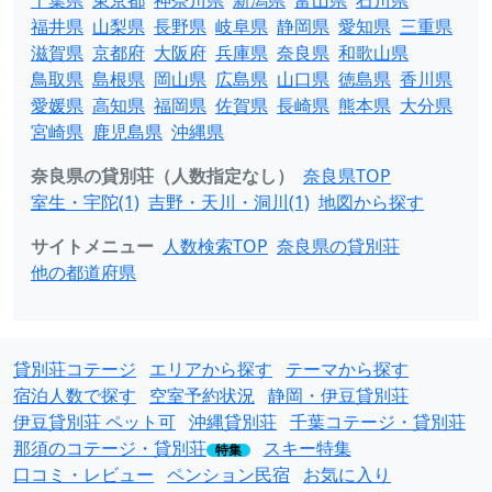
千葉県
東京都
神奈川県
新潟県
富山県
石川県
福井県
山梨県
長野県
岐阜県
静岡県
愛知県
三重県
滋賀県
京都府
大阪府
兵庫県
奈良県
和歌山県
鳥取県
島根県
岡山県
広島県
山口県
徳島県
香川県
愛媛県
高知県
福岡県
佐賀県
長崎県
熊本県
大分県
宮崎県
鹿児島県
沖縄県
奈良県の貸別荘（人数指定なし）
奈良県TOP
室生・宇陀(1)
吉野・天川・洞川(1)
地図から探す
サイトメニュー
人数検索TOP
奈良県の貸別荘
他の都道府県
貸別荘コテージ
エリアから探す
テーマから探す
宿泊人数で探す
空室予約状況
静岡・伊豆貸別荘
伊豆貸別荘 ペット可
沖縄貸別荘
千葉コテージ・貸別荘
那須のコテージ・貸別荘
スキー特集
特集
口コミ・レビュー
ペンション民宿
お気に入り