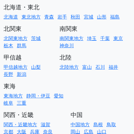
北海道・東北
北海道
東北地方
青森
岩手
秋田
宮城
山形
福島
北関東
南関東
北関東地方
茨城
南関東地方
埼玉
千葉
東京
栃木
群馬
神奈川
甲信越
北陸
甲信越地方
山梨
北陸地方
富山
石川
福井
長野
新潟
東海
東海地方
静岡・伊豆
愛知
岐阜
三重
関西・近畿
中国
関西・近畿地方
滋賀
中国地方
島根
鳥取
京都
大阪
兵庫
奈良
岡山
広島
山口