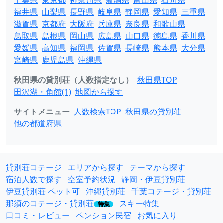
千葉県
東京都
神奈川県
新潟県
富山県
石川県
福井県
山梨県
長野県
岐阜県
静岡県
愛知県
三重県
滋賀県
京都府
大阪府
兵庫県
奈良県
和歌山県
鳥取県
島根県
岡山県
広島県
山口県
徳島県
香川県
愛媛県
高知県
福岡県
佐賀県
長崎県
熊本県
大分県
宮崎県
鹿児島県
沖縄県
秋田県の貸別荘（人数指定なし）
秋田県TOP
田沢湖・角館(1)
地図から探す
サイトメニュー
人数検索TOP
秋田県の貸別荘
他の都道府県
貸別荘コテージ
エリアから探す
テーマから探す
宿泊人数で探す
空室予約状況
静岡・伊豆貸別荘
伊豆貸別荘 ペット可
沖縄貸別荘
千葉コテージ・貸別荘
那須のコテージ・貸別荘
スキー特集
特集
口コミ・レビュー
ペンション民宿
お気に入り