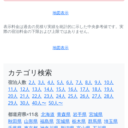
地図表示
表示料金は過去の見積り実績を統計的に示した中央参考値です。実
際の宿泊料金の下限および上限ではありません。
地図表示
カテゴリ検索
宿泊人数
2人
3人
4人
5人
6人
7人
8人
9人
10人
11人
12人
13人
14人
15人
16人
17人
18人
19人
20人
21人
22人
23人
24人
25人
26人
27人
28人
29人
30人
40人〜
50人〜
都道府県×11名
北海道
青森県
岩手県
宮城県
秋田県
山形県
福島県
茨城県
栃木県
群馬県
埼玉県