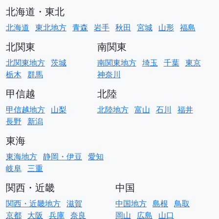
北海道・東北
北海道
東北地方
青森
岩手
秋田
宮城
山形
福島
北関東
南関東
北関東地方
茨城
南関東地方
埼玉
千葉
東京
栃木
群馬
神奈川
甲信越
北陸
甲信越地方
山梨
北陸地方
富山
石川
福井
長野
新潟
東海
東海地方
静岡・伊豆
愛知
岐阜
三重
関西・近畿
中国
関西・近畿地方
滋賀
中国地方
島根
鳥取
京都
大阪
兵庫
奈良
岡山
広島
山口