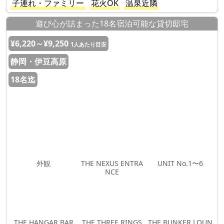
子連れ・ファミリー
花火OK
温泉近隣
遊び心が詰まった18名宿泊可能な貸切邸宅
¥6,220～¥9,250
1人あたり目安
静岡・伊豆高原
18名迄
外観
THE NEXUS ENTRA
UNIT No.1〜6
NCE
THE HANGAR BAR
THE THREE RINGS
THE BUNKER LOUN