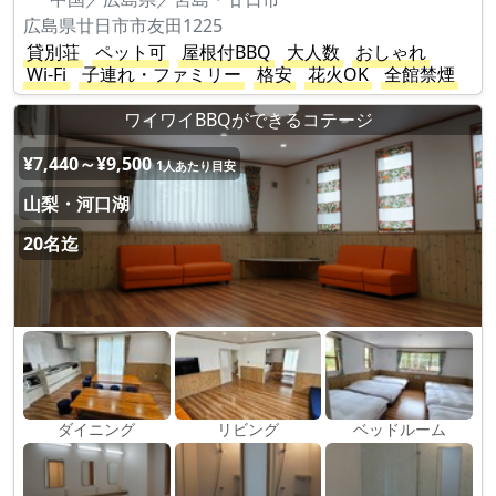
広島県廿日市市友田1225
貸別荘
ペット可
屋根付BBQ
大人数
おしゃれ
Wi-Fi
子連れ・ファミリー
格安
花火OK
全館禁煙
ワイワイBBQができるコテージ
¥7,440～¥9,500
1人あたり目安
山梨・河口湖
20名迄
ダイニング
リビング
ベッドルーム