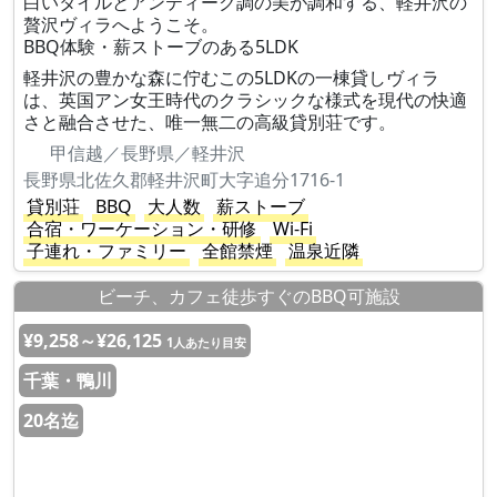
白いタイルとアンティーク調の美が調和する、軽井沢の
贅沢ヴィラへようこそ。
BBQ体験・薪ストーブのある5LDK
軽井沢の豊かな森に佇むこの5LDKの一棟貸しヴィラ
は、英国アン女王時代のクラシックな様式を現代の快適
さと融合させた、唯一無二の高級貸別荘です。
甲信越／長野県／軽井沢
長野県北佐久郡軽井沢町大字追分1716-1
貸別荘
BBQ
大人数
薪ストーブ
合宿・ワーケーション・研修
Wi-Fi
子連れ・ファミリー
全館禁煙
温泉近隣
ビーチ、カフェ徒歩すぐのBBQ可施設
¥9,258～¥26,125
1人あたり目安
千葉・鴨川
20名迄