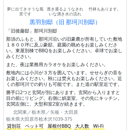
夢に出てきそうな風
透き通るようなきれ
竹林もあります。
景です
いな湧き水の流れ
黒羽別邸（旧 那珂川別邸）
「旧後藤邸」那珂川別邸
那須のふもと、那珂川沿いの旧豪農が所有していた敷地
１８００坪に及ぶ豪邸。庭園の眺めをお楽しみくださ
い。東屋別棟でBBQをお楽しみください。卓球でお楽し
みください。
また、夜は業務用カラオケをお楽しみください。
敷地内には小川が３方を囲んでいます。せせらぎの音を
お楽しみください。秋には焚火もお楽しみください。近
くの那珂川での釣りも可能です。また道の駅至近です。
勝手口2つと玄関が別にあります。玄関から入りますと
目の前にリビング。右側に娯楽室。その先にキッチン。
玄関左側に、大型和室2室が続きます。
北関東／栃木県／矢板・大田原
栃木県大田原市桧木沢1039-375
貸別荘
ペット可
屋根付BBQ
大人数
Wi-Fi