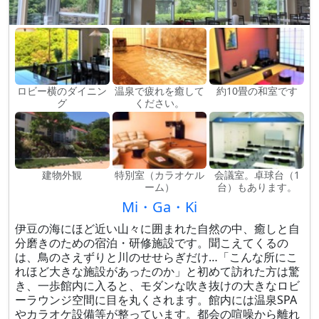
ロビー横のダイニン
温泉で疲れを癒して
約10畳の和室です
グ
ください。
建物外観
特別室（カラオケル
会議室。卓球台（1
ーム）
台）もあります。
Mi・Ga・Ki
伊豆の海にほど近い山々に囲まれた自然の中、癒しと自
分磨きのための宿泊・研修施設です。聞こえてくるの
は、鳥のさえずりと川のせせらぎだけ…「こんな所にこ
れほど大きな施設があったのか」と初めて訪れた方は驚
き、一歩館内に入ると、モダンな吹き抜けの大きなロビ
ーラウンジ空間に目を丸くされます。館内には温泉SPA
やカラオケ設備等が整っています。都会の喧噪から離れ