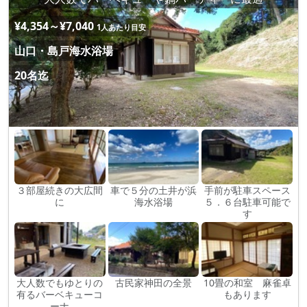
¥4,354～¥7,040
1人あたり目安
山口・島戸海水浴場
20名迄
３部屋続きの大広間
車で５分の土井が浜
手前が駐車スペース
に
海水浴場
５．６台駐車可能で
す
大人数でもゆとりの
古民家神田の全景
10畳の和室 麻雀卓
有るバーベキューコ
もあります
ーナ