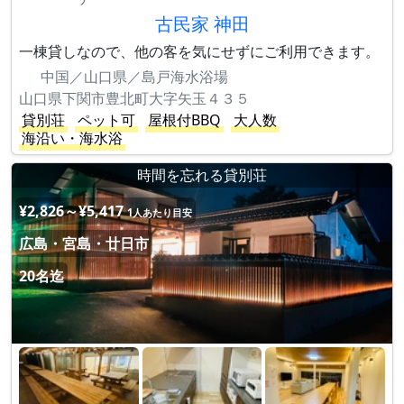
古民家 神田
一棟貸しなので、他の客を気にせずにご利用できます。
中国／山口県／島戸海水浴場
山口県下関市豊北町大字矢玉４３５
貸別荘
ペット可
屋根付BBQ
大人数
海沿い・海水浴
時間を忘れる貸別荘
¥2,826～¥5,417
1人あたり目安
広島・宮島・廿日市
20名迄