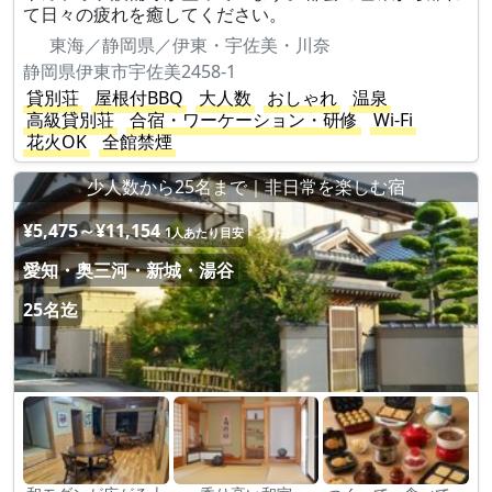
て日々の疲れを癒してください。
東海／静岡県／伊東・宇佐美・川奈
静岡県伊東市宇佐美2458-1
貸別荘
屋根付BBQ
大人数
おしゃれ
温泉
高級貸別荘
合宿・ワーケーション・研修
Wi-Fi
花火OK
全館禁煙
少人数から25名まで｜非日常を楽しむ宿
¥5,475～¥11,154
1人あたり目安
愛知・奥三河・新城・湯谷
25名迄