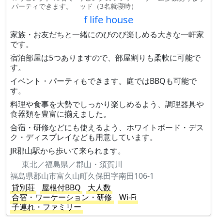
パーティできます。
ッド（3名就寝時）
f life house
家族・お友だちと一緒にのびのび楽しめる大きな一軒家
です。
宿泊部屋は5つありますので、部屋割りも柔軟に可能で
す。
イベント・パーティもできます。庭ではBBQも可能で
す。
料理や食事を大勢でしっかり楽しめるよう、調理器具や
食器類を豊富に揃えました。
合宿・研修などにも使えるよう、ホワイトボード・デス
ク・ディスプレイなども用意しています。
JR郡山駅から歩いて来られます。
東北／福島県／郡山・須賀川
福島県郡山市富久山町久保田字南田106-1
貸別荘
屋根付BBQ
大人数
合宿・ワーケーション・研修
Wi-Fi
子連れ・ファミリー