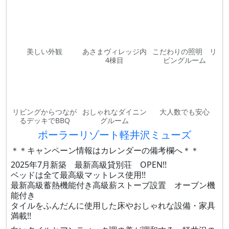
美しい外観
あさまヴィレッジ内
こだわりの照明 リ
4棟目
ビングルーム
リビングからつなが
おしゃれなダイニン
大人数でも安心
るデッキでBBQ
グルーム
ポーラーリゾート軽井沢ミューズ
＊＊キャンペーン情報はカレンダーの備考欄へ＊＊
2025年7月新築 最新高級貸別荘 OPEN!!
ベッドは全て最高級マットレス使用!!
最新高級蓄熱機能付き高級薪ストーブ設置 オーブン機
能付き
タイルをふんだんに使用した床やおしゃれな設備・家具
満載!!