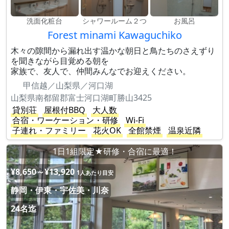
洗面化粧台
シャワールーム２つ
お風呂
Forest minami Kawaguchiko
木々の隙間から漏れ出す温かな朝日と鳥たちのさえずり
を聞きながら目覚める朝を
家族で、友人で、仲間みんなでお迎えください。
甲信越／山梨県／河口湖
山梨県南都留郡富士河口湖町勝山3425
貸別荘
屋根付BBQ
大人数
合宿・ワーケーション・研修
Wi-Fi
子連れ・ファミリー
花火OK
全館禁煙
温泉近隣
1日1組限定★研修・合宿に最適！
¥8,650～¥13,920
1人あたり目安
静岡・伊東・宇佐美・川奈
24名迄