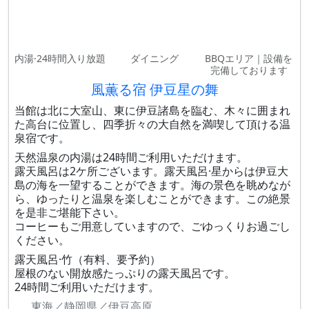
内湯·24時間入り放題
ダイニング
BBQエリア｜設備を
完備しております
風薫る宿 伊豆星の舞
当館は北に大室山、東に伊豆諸島を臨む、木々に囲まれ
た高台に位置し、四季折々の大自然を満喫して頂ける温
泉宿です。
天然温泉の内湯は24時間ご利用いただけます。
露天風呂は2ケ所ございます。露天風呂·星からは伊豆大
島の海を一望することができます。海の景色を眺めなが
ら、ゆったりと温泉を楽しむことができます。この絶景
を是非ご堪能下さい。
コーヒーもご用意していますので、ごゆっくりお過ごし
ください。
露天風呂·竹（有料、要予約）
屋根のない開放感たっぷりの露天風呂です。
24時間ご利用いただけます。
東海／静岡県／伊豆高原