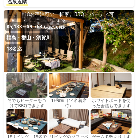
温泉近隣
18名宿泊可の一軒家。BBQ・パーティ可
¥5,133～¥9,763
1人あたり目安
福島・郡山・須賀川
18名迄
冬でもヒーターをつ
1F和室（14名着席
ホワイトボードを使
けてBBQできます
時）
った会議もできます
1Fリビング。18名で
リビングのソファベ
ゲーム多数あります