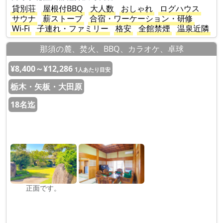
貸別荘
屋根付BBQ
大人数
おしゃれ
ログハウス
サウナ
薪ストーブ
合宿・ワーケーション・研修
Wi-Fi
子連れ・ファミリー
格安
全館禁煙
温泉近隣
那須の麓、焚火、BBQ、カラオケ、卓球
¥8,400～¥12,286
1人あたり目安
栃木・矢板・大田原
18名迄
正面です。