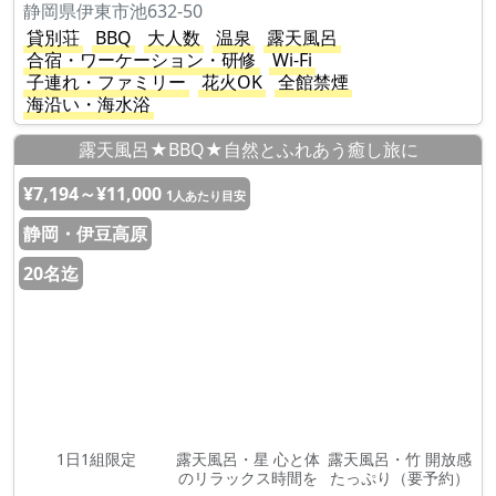
静岡県伊東市池632-50
貸別荘
BBQ
大人数
温泉
露天風呂
合宿・ワーケーション・研修
Wi-Fi
子連れ・ファミリー
花火OK
全館禁煙
海沿い・海水浴
露天風呂★BBQ★自然とふれあう癒し旅に
¥7,194～¥11,000
1人あたり目安
静岡・伊豆高原
20名迄
1日1組限定
露天風呂・星 心と体
露天風呂・竹 開放感
のリラックス時間を
たっぷり（要予約）