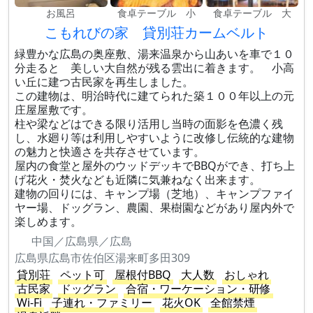
お風呂
食卓テーブル 小
食卓テーブル 大
こもれびの家 貸別荘カームベルト
緑豊かな広島の奥座敷、湯来温泉から山あいを車で１０
分走ると 美しい大自然が残る雲出に着きます。 小高
い丘に建つ古民家を再生しました。
この建物は、明治時代に建てられた築１００年以上の元
庄屋屋敷です。
柱や梁などはできる限り活用し当時の面影を色濃く残
し、水廻り等は利用しやすいように改修し伝統的な建物
の魅力と快適さを共存させています。
屋内の食堂と屋外のウッドデッキでBBQができ、打ち上
げ花火・焚火なども近隣に気兼ねなく出来ます。
建物の回りには、キャンプ場（芝地）、キャンプファイ
ヤー場、ドッグラン、農園、果樹園などがあり屋内外で
楽しめます。
中国／広島県／広島
広島県広島市佐伯区湯来町多田309
貸別荘
ペット可
屋根付BBQ
大人数
おしゃれ
古民家
ドッグラン
合宿・ワーケーション・研修
Wi-Fi
子連れ・ファミリー
花火OK
全館禁煙