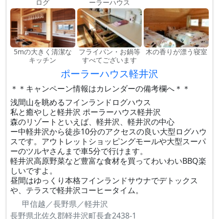
ログ
ーラーハウス
5mの大きく清潔な
フライパン・お鍋等
木の香りが漂う寝室
キッチン
すべてございます
ポーラーハウス軽井沢
＊＊キャンペーン情報はカレンダーの備考欄へ＊＊
浅間山を眺めるフインランドログハウス
私と癒やしと軽井沢 ポーラーハウス軽井沢
森のリゾートといえば、軽井沢、軽井沢の中心
ー中軽井沢から徒歩10分のアクセスの良い大型ログハウ
スです。アウトレットショッピングモールや大型スーパ
ーのツルヤさんまで車5分で行けます。
軽井沢高原野菜など豊富な食材を買ってわいわいBBQ楽
しいですよ。
昼間はゆっくり本格フインランドサウナでデトックス
や、テラスで軽井沢コーヒータイム。
甲信越／長野県／軽井沢
長野県北佐久郡軽井沢町長倉2438-1