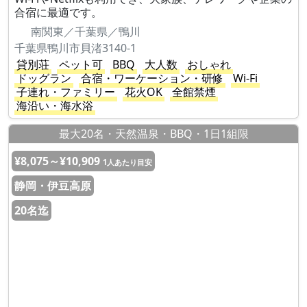
合宿に最適です。
南関東／千葉県／鴨川
千葉県鴨川市貝渚3140-1
貸別荘
ペット可
BBQ
大人数
おしゃれ
ドッグラン
合宿・ワーケーション・研修
Wi-Fi
子連れ・ファミリー
花火OK
全館禁煙
海沿い・海水浴
最大20名・天然温泉・BBQ・1日1組限
¥8,075～¥10,909
1人あたり目安
静岡・伊豆高原
20名迄