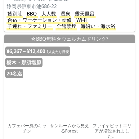
静岡県伊東市池686-22
貸別荘
BBQ
大人数
温泉
露天風呂
合宿・ワーケーション・研修
Wi-Fi
子連れ・ファミリー
全館禁煙
海沿い・海水浴
☆BBQ無料☆ウェルカムドリンク?
¥6,267～¥12,400
1人あたり目安
栃木・那須塩原
20名迄
カフェバー風のキッ
サンルームから見え
ファイヤピットエリ
チン
るForest
アが増設されまし
た。