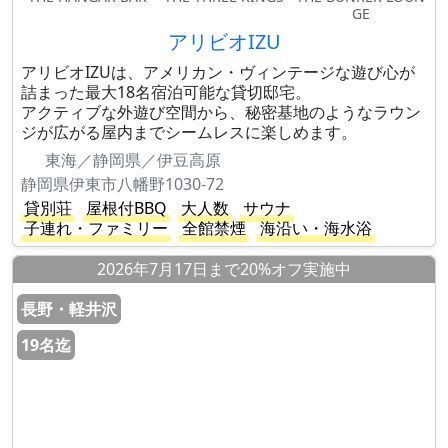
GE
アリビオIZU
アリビオIZUは、アメリカン・ヴィンテージな遊び心が
詰まった最大18名宿泊可能な貸切邸宅。
アクティブな外遊び空間から、秘密基地のようなラウン
ジが広がる屋内までシームレスに楽しめます。
東海／静岡県／伊豆高原
静岡県伊東市八幡野1030-72
貸別荘
屋根付BBQ
大人数
サウナ
子連れ・ファミリー
全館禁煙
海沿い・海水浴
2026年7月17日まで20%オフ実施中
長野・軽井沢
19名迄