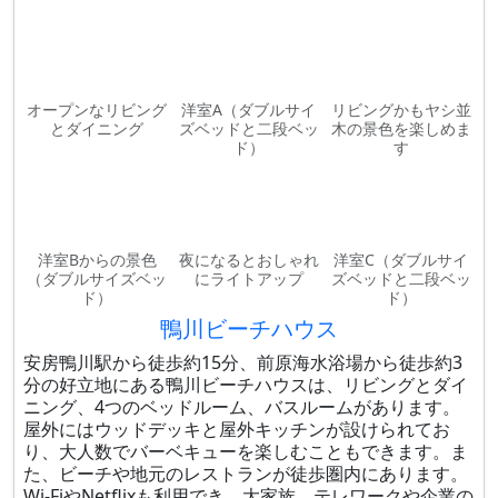
オープンなリビング
洋室A（ダブルサイ
リビングかもヤシ並
とダイニング
ズベッドと二段ベッ
木の景色を楽しめま
ド）
す
洋室Bからの景色
夜になるとおしゃれ
洋室C（ダブルサイ
（ダブルサイズベッ
にライトアップ
ズベッドと二段ベッ
ド）
ド）
鴨川ビーチハウス
安房鴨川駅から徒歩約15分、前原海水浴場から徒歩約3
分の好立地にある鴨川ビーチハウスは、リビングとダイ
ニング、4つのベッドルーム、バスルームがあります。
屋外にはウッドデッキと屋外キッチンが設けられてお
り、大人数でバーベキューを楽しむこともできます。ま
た、ビーチや地元のレストランが徒歩圏内にあります。
Wi-FiやNetflixも利用でき、大家族、テレワークや企業の