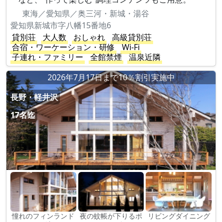
東海／愛知県／奥三河・新城・湯谷
愛知県新城市字八幡15番地6
貸別荘
大人数
おしゃれ
高級貸別荘
合宿・ワーケーション・研修
Wi-Fi
子連れ・ファミリー
全館禁煙
温泉近隣
2026年7月17日まで10％割引実施中
長野・軽井沢
17名迄
憧れのフィンランド
夜の蚊帳が下りるポ
リビングダイニング