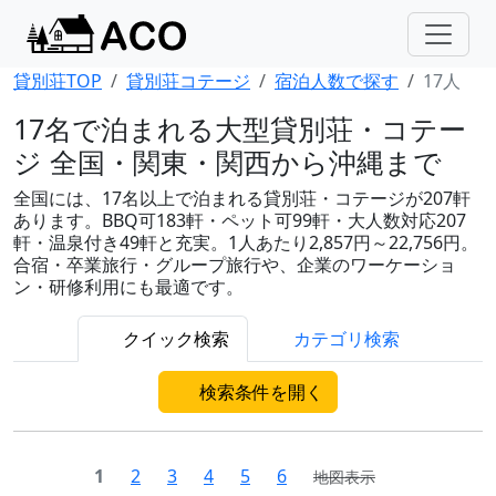
貸別荘TOP
貸別荘コテージ
宿泊人数で探す
17人
17名で泊まれる大型貸別荘・コテー
ジ 全国・関東・関西から沖縄まで
全国には、17名以上で泊まれる貸別荘・コテージが207軒
あります。BBQ可183軒・ペット可99軒・大人数対応207
軒・温泉付き49軒と充実。1人あたり2,857円～22,756円。
合宿・卒業旅行・グループ旅行や、企業のワーケーショ
ン・研修利用にも最適です。
クイック検索
カテゴリ検索
検索条件を開く
1
2
3
4
5
6
地図表示