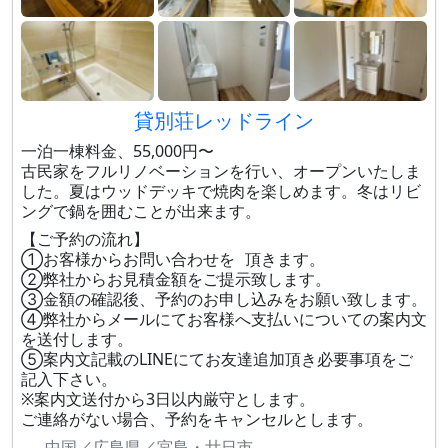
貸別荘レッドライン
一泊一棟料金、55,000円〜
古民家をフルリノベーションを行い、オープンいたしま
した。夏はウッドデッキで焼肉を楽しめます。冬はリビ
ングで鍋を囲むことが出来ます。
【ご予約の流れ】
①お客様からお問い合わせを 頂きます。
②弊社からお見積金額をご提示致します。
③金額の確認後、予約のお申し込みをお願い致します。
④弊社からメールにてお客様へ支払いについての案内文
を送付します。
⑤案内文記載のLINEにてお友達追加頂き必要事項をご
記入下さい。
※案内文送付から3日以内厳守とします。
ご連絡がない場合、予約をキャンセルとします。
中国／広島県／宮島・廿日市