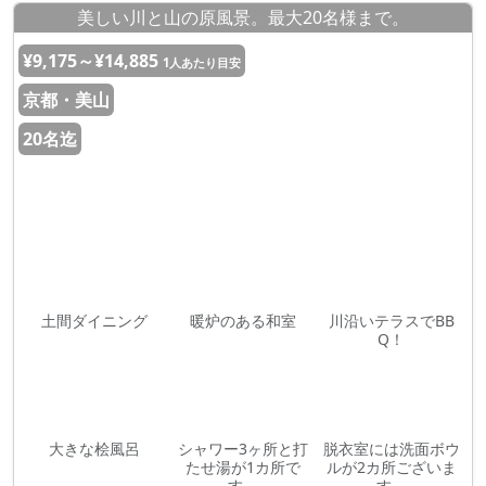
美しい川と山の原風景。最大20名様まで。
¥9,175～¥14,885
1人あたり目安
京都・美山
20名迄
土間ダイニング
暖炉のある和室
川沿いテラスでBB
Q！
大きな桧風呂
シャワー3ヶ所と打
脱衣室には洗面ボウ
たせ湯が1カ所で
ルが2カ所ございま
す。
す。