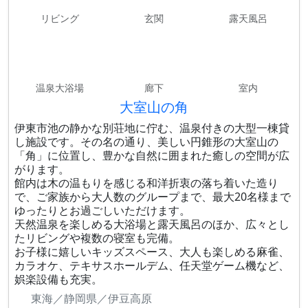
リビング
玄関
露天風呂
温泉大浴場
廊下
室内
大室山の角
伊東市池の静かな別荘地に佇む、温泉付きの大型一棟貸
し施設です。その名の通り、美しい円錐形の大室山の
「角」に位置し、豊かな自然に囲まれた癒しの空間が広
がります。
館内は木の温もりを感じる和洋折衷の落ち着いた造り
で、ご家族から大人数のグループまで、最大20名様まで
ゆったりとお過ごしいただけます。
天然温泉を楽しめる大浴場と露天風呂のほか、広々とし
たリビングや複数の寝室も完備。
お子様に嬉しいキッズスペース、大人も楽しめる麻雀、
カラオケ、テキサスホールデム、任天堂ゲーム機など、
娯楽設備も充実。
東海／静岡県／伊豆高原