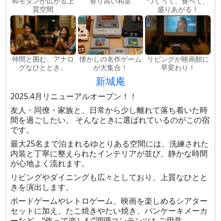
和モダンが広がる上
香り高い和室
つくって、食べて、
質空間
盛りあがる！
仲間と囲む、アナロ
懐かしの名作ゲーム
リビングが映画館に
グなひととき。
が大集合！
早変わり！
新城庵
2025.4月リニューアルオープン！！
友人・同僚・家族と、日常から少し離れて落ち着いた時
間を過ごしたい。 そんなときに選ばれているのがこの宿
です。
最大25名まで泊まれるゆとりある空間には、洗練された
内装と丁寧に整えられたインテリアが並び、静かな時間
が心地よく流れます。
リビングやダイニングも広々としており、上質なひとと
きを演出します。
ボードゲームやレトロゲーム、映画を楽しめるシアター
セットに加え、たこ焼きやたい焼き、パンケーキメーカ
ーなど、“作って楽しむ”調理コンテンツもご用意。