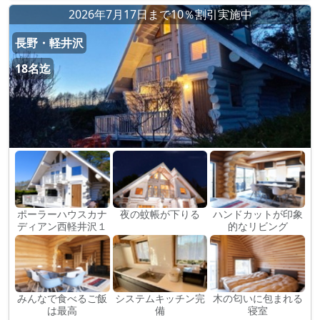
2026年7月17日まで10％割引実施中
長野・軽井沢
18名迄
ポーラーハウスカナ
夜の蚊帳が下りる
ハンドカットが印象
ディアン西軽井沢１
的なリビング
みんなで食べるご飯
システムキッチン完
木の匂いに包まれる
は最高
備
寝室