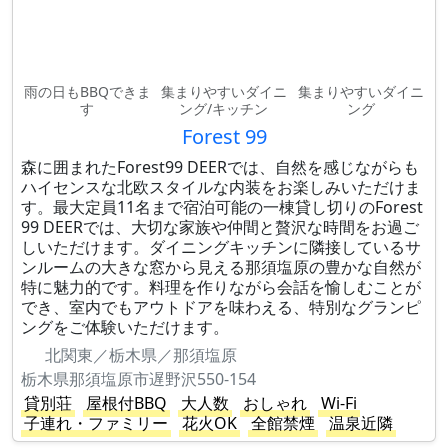
雨の日もBBQできま
集まりやすいダイニ
集まりやすいダイニ
す
ング/キッチン
ング
Forest 99
森に囲まれたForest99 DEERでは、自然を感じながらも
ハイセンスな北欧スタイルな内装をお楽しみいただけま
す。最大定員11名まで宿泊可能の一棟貸し切りのForest
99 DEERでは、大切な家族や仲間と贅沢な時間をお過ご
しいただけます。ダイニングキッチンに隣接しているサ
ンルームの大きな窓から見える那須塩原の豊かな自然が
特に魅力的です。料理を作りながら会話を愉しむことが
でき、室内でもアウトドアを味わえる、特別なグランピ
ングをご体験いただけます。
北関東／栃木県／那須塩原
栃木県那須塩原市遅野沢550-154
貸別荘
屋根付BBQ
大人数
おしゃれ
Wi-Fi
子連れ・ファミリー
花火OK
全館禁煙
温泉近隣