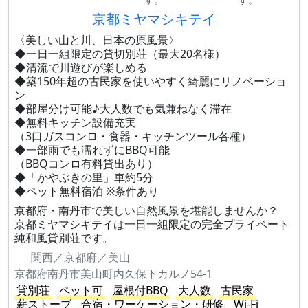
京都ミヤマシキテイ
〈美しい山と川、日本の原風景〉
◆一日一組限定の貸切別荘（最大20名様）
◆清流で川遊びが楽しめる
◆築150年超の古民家を使いやすく綺麗にリノベーショ
ン
◆部屋分け可能♪大人数でも気兼ねなく滞在
◆無料キッチン設備充実
（3口ガスコンロ・食器・キッチンツール各種）
◆一部雨でも濡れずにBBQ可能
（BBQコンロ有料貸出あり）
◆「かやぶきの里」車約5分
◆ペット無料宿泊 ※条件あり
京都府・南丹市で美しい自然風景を堪能しませんか？
京都ミヤマシキテイは一日一組限定の完全プライベート
純和風貸別荘です。
関西／京都府／美山
京都府南丹市美山町内久保下カルノ54-1
貸別荘
ペット可
屋根付BBQ
大人数
古民家
薪ストーブ
合宿・ワーケーション・研修
Wi-Fi