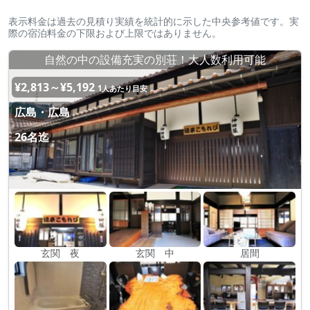
表示料金は過去の見積り実績を統計的に示した中央参考値です。実
際の宿泊料金の下限および上限ではありません。
自然の中の設備充実の別荘！大人数利用可能
¥2,813～¥5,192
1人あたり目安
広島・広島
26名迄
玄関 夜
玄関 中
居間