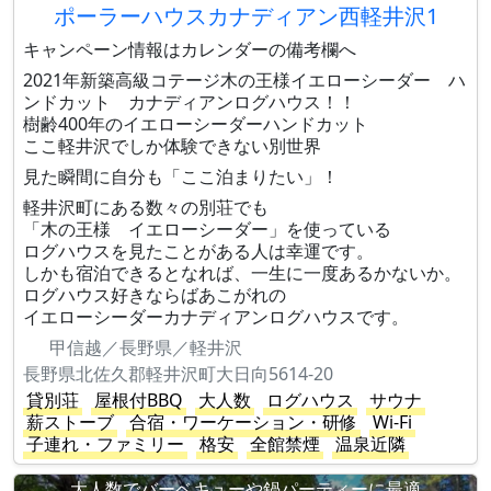
ポーラーハウスカナディアン西軽井沢1
キャンペーン情報はカレンダーの備考欄へ
2021年新築高級コテージ木の王様イエローシーダー ハ
ンドカット カナディアンログハウス！！
樹齢400年のイエローシーダーハンドカット
ここ軽井沢でしか体験できない別世界
見た瞬間に自分も「ここ泊まりたい」！
軽井沢町にある数々の別荘でも
「木の王様 イエローシーダー」を使っている
ログハウスを見たことがある人は幸運です。
しかも宿泊できるとなれば、一生に一度あるかないか。
ログハウス好きならばあこがれの
イエローシーダーカナディアンログハウスです。
甲信越／長野県／軽井沢
長野県北佐久郡軽井沢町大日向5614-20
貸別荘
屋根付BBQ
大人数
ログハウス
サウナ
薪ストーブ
合宿・ワーケーション・研修
Wi-Fi
子連れ・ファミリー
格安
全館禁煙
温泉近隣
大人数でバーベキューや鍋パーティーに最適