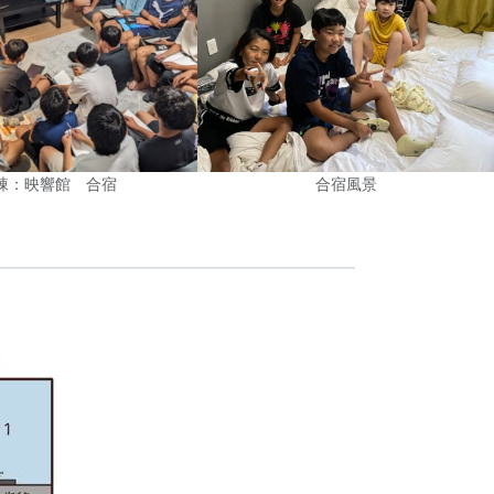
棟：映響館 合宿
合宿風景