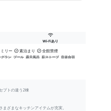
Wi-Fiあり
ァミリー
素泊まり
全館禁煙
ッグラン
プール
露天風呂
薪ストーブ
音楽合宿
セプトの違う2棟
さまざまなキッチンアイテムが充実。