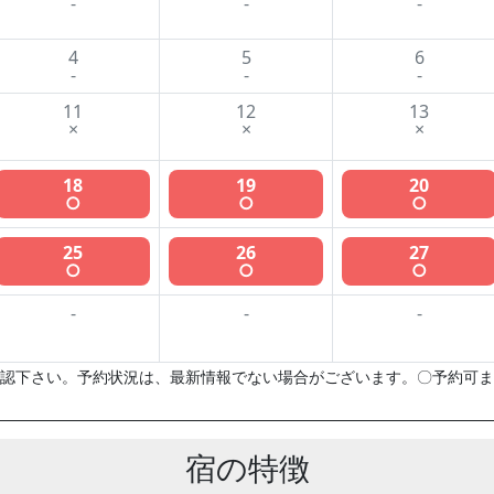
-
-
-
4
5
6
-
-
-
11
12
13
×
×
×
18
19
20
○
○
○
25
26
27
○
○
○
-
-
-
認下さい。予約状況は、最新情報でない場合がございます。〇予約可ま
宿の特徴