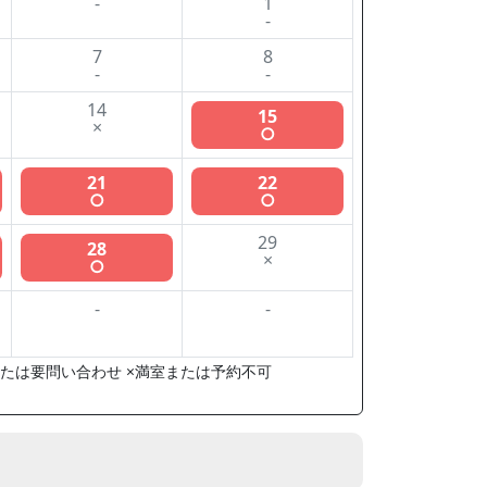
-
1
-
7
8
-
-
14
15
×
○
21
22
○
○
29
28
×
○
-
-
たは要問い合わせ ×満室または予約不可