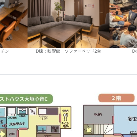
ッチン
D棟：映響館 ソファーベッド2台
D