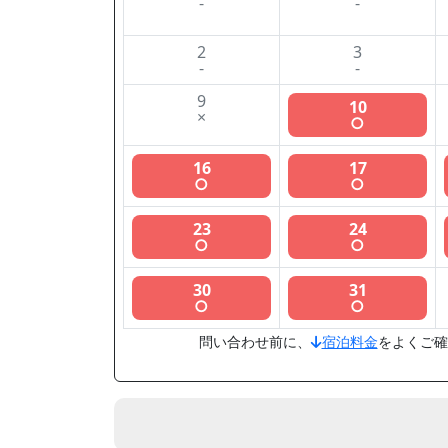
-
-
2
3
-
-
9
10
×
○
16
17
○
○
23
24
○
○
30
31
○
○
問い合わせ前に、
宿泊料金
をよくご確