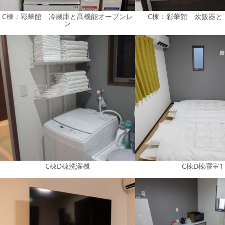
C棟：彩華館 冷蔵庫と高機能オーブンレ
C棟：彩華館 炊飯器と
ン
C棟D棟洗濯機
C棟D棟寝室1