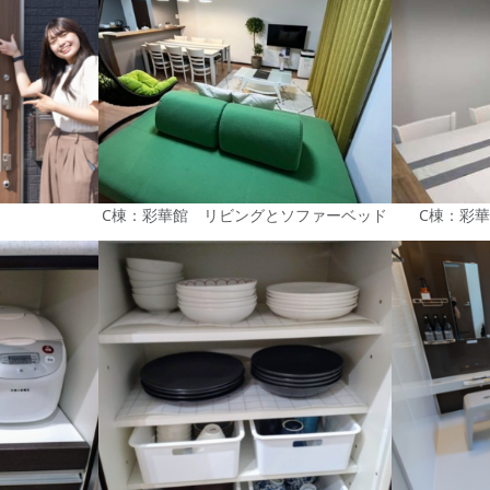
C棟：彩華館 リビングとソファーベッド
C棟：彩