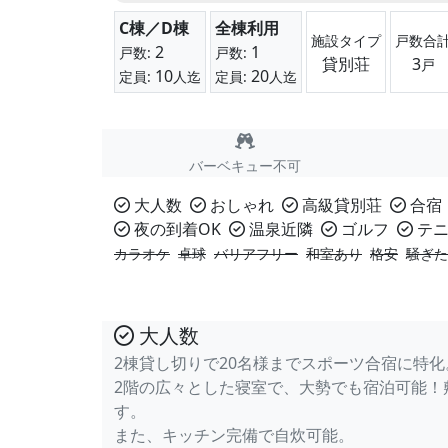
C棟／D棟
全棟利用
施設タイプ
戸数合
2
1
戸数:
戸数:
貸別荘
3
戸
10
20
定員:
人迄
定員:
人迄
バーベキュー不可
大人数
おしゃれ
高級貸別荘
合宿
夜の到着OK
温泉近隣
ゴルフ
テニ
カラオケ
卓球
バリアフリー
和室あり
格安
騒ぎた
大人数
2棟貸し切りで20名様までスポーツ合宿に特化
2階の広々とした寝室で、大勢でも宿泊可能！
す。
また、キッチン完備で自炊可能。