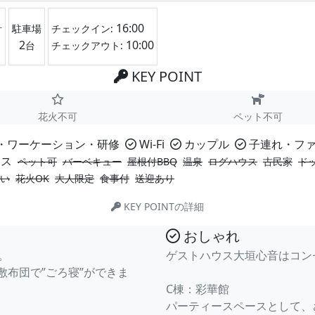
16:00
計
駐車場
チェックイン:
2
10:00
台
チェックアウト:
KEY POINT
花火不可
ペット不可
・ワーケーション・研修
Wi-Fi
カップル
子連れ・フ
ス
ペット可
バーベキュー
屋根付BBQ
温泉
ログハウス
古民家
ド
い
花火OK
大人限定
食事付
送迎あり
KEY POINTの詳細
おしゃれ
。
ゲストハウス大垣心音はコン
敷布団で”ごろ寝”ができま
C棟：彩華館
パーティースペースとして、