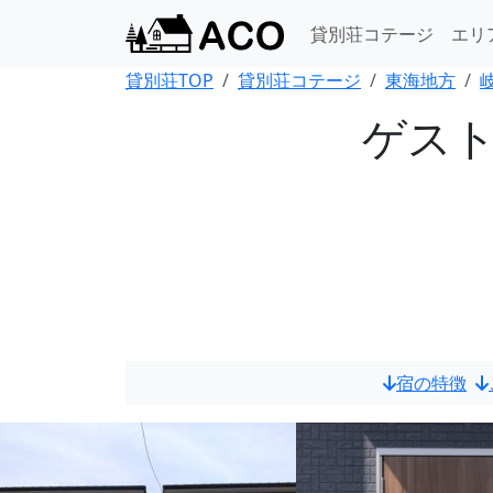
貸別荘コテージ
エリ
貸別荘TOP
貸別荘コテージ
東海地方
ゲス
宿の特徴