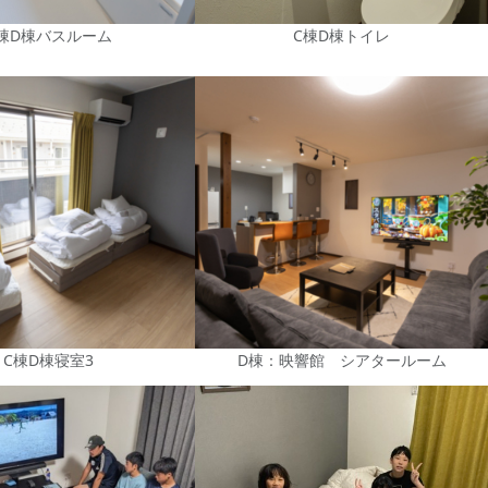
棟D棟バスルーム
C棟D棟トイレ
C棟D棟寝室3
D棟：映響館 シアタールーム