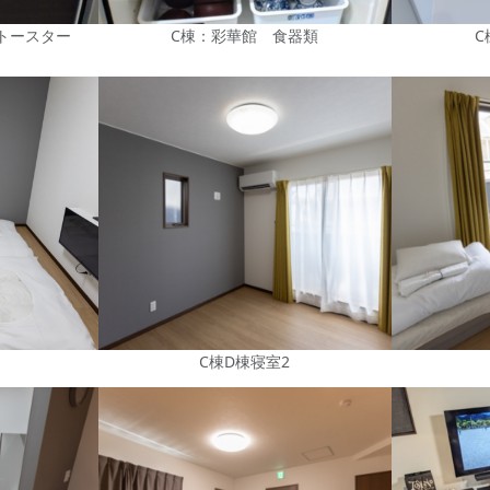
トースター
C棟：彩華館 食器類
C
C棟D棟寝室2