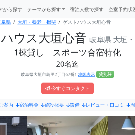
アから探す
テーマから探す
宿泊人数で探す
空室予約状
岐阜県
大垣・養老・揖斐
ゲストハウス大垣心音
トハウス大垣心音
岐阜県 大垣
1棟貸し スポーツ合宿特化
20名迄
岐阜県大垣市島里2丁目67番1
地図表示
貸別荘
今すぐコンタクト
ご案内
宿泊料金
施設概要
設備
レビュー・口コミ
周