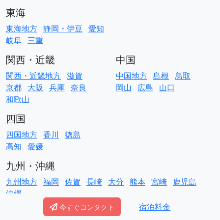
東海
東海地方
静岡・伊豆
愛知
岐阜
三重
関西・近畿
中国
関西・近畿地方
滋賀
中国地方
島根
鳥取
京都
大阪
兵庫
奈良
岡山
広島
山口
和歌山
四国
四国地方
香川
徳島
高知
愛媛
九州・沖縄
九州地方
福岡
佐賀
長崎
大分
熊本
宮崎
鹿児島
沖縄
宿泊料金
今すぐコンタクト