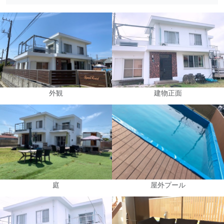
外観
建物正面
庭
屋外プール