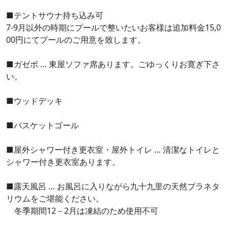
■テントサウナ持ち込み可
7-9月以外の時期にプールで整いたいお客様は追加料金15,0
00円にてプールのご用意を致します。
■ガゼボ … 東屋ソファ席あります。ごゆっくりお寛ぎ下さ
い。
■ウッドデッキ
■バスケットゴール
■屋外シャワー付き更衣室・屋外トイレ … 清潔なトイレと
シャワー付き更衣室あります。
■露天風呂 … お風呂に入りながら九十九里の天然プラネタ
リウムをご堪能ください。
冬季期間12－2月は凍結のため使用不可