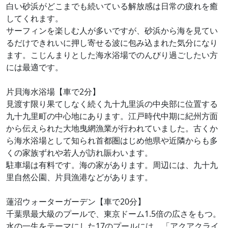
白い砂浜がどこまでも続いている解放感は日常の疲れを癒
してくれます。
サーフィンを楽しむ人が多いですが、砂浜から海を見てい
るだけできれいに押し寄せる波に包み込まれた気分になり
ます。こじんまりとした海水浴場でのんびり過ごしたい方
には最適です。
片貝海水浴場【車で2分】
見渡す限り果てしなく続く九十九里浜の中央部に位置する
九十九里町の中心地にあります。江戸時代中期に紀州方面
から伝えられた大地曳網漁業が行われていました。古くか
ら海水浴場として知られ首都圏はじめ他県や近隣からも多
くの家族ずれや若人が訪れ賑わいます。
駐車場は有料です。海の家があります。周辺には、九十九
里自然公園、片貝漁港などがあります。
蓮沼ウォーターガーデン【車で20分】
千葉県最大級のプールで、東京ドーム1.5倍の広さをもつ。
水の一生をテーマにした17のプールには、「アクアクライ