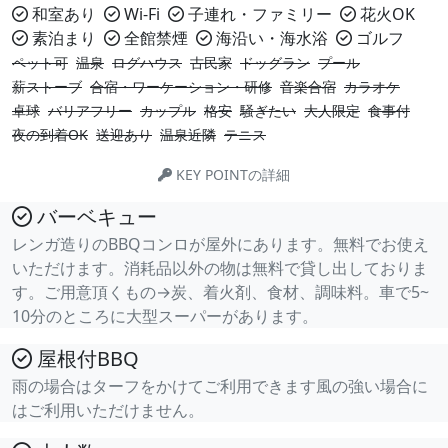
和室あり
Wi-Fi
子連れ・ファミリー
花火OK
素泊まり
全館禁煙
海沿い・海水浴
ゴルフ
ペット可
温泉
ログハウス
古民家
ドッグラン
プール
薪ストーブ
合宿・ワーケーション・研修
音楽合宿
カラオケ
卓球
バリアフリー
カップル
格安
騒ぎたい
大人限定
食事付
夜の到着OK
送迎あり
温泉近隣
テニス
KEY POINTの詳細
バーベキュー
レンガ造りのBBQコンロが屋外にあります。無料でお使え
いただけます。消耗品以外の物は無料で貸し出しておりま
す。ご用意頂くもの→炭、着火剤、食材、調味料。車で5~
10分のところに大型スーパーがあります。
屋根付BBQ
雨の場合はターフをかけてご利用できます風の強い場合に
はご利用いただけません。