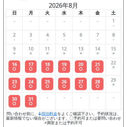
2026年8月
日
月
火
水
木
金
土
-
-
-
-
-
-
1
-
2
3
4
5
6
7
8
-
-
-
-
-
-
-
9
10
11
12
13
14
15
×
×
×
×
×
×
×
22
16
17
18
19
20
21
×
○
○
○
○
○
○
29
23
24
25
26
27
28
×
○
○
○
○
○
○
-
-
-
-
-
30
31
○
○
問い合わせ前に、
宿泊料金
をよくご確認下さい。予約状況は、
最新情報でない場合がございます。〇予約可または要問い合わせ
×満室または予約不可