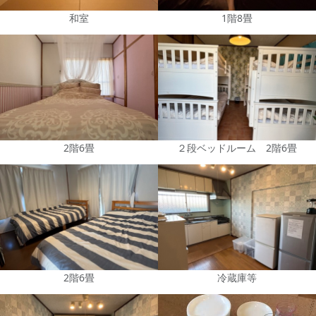
和室
1階8畳
2階6畳
２段ベッドルーム 2階6畳
2階6畳
冷蔵庫等