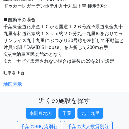
ドゥカーレガーデンホテル九十九里下車 徒歩30秒
■自動車の場合
千葉東金道路東金ＩＣから国道１２６号線→県道東金九十
九里有料道路線約１３ｋｍ約２０分九十九里ICをおりて→
サンライズ九十九里にぶつかり30号線を左折して不動堂と
片貝の間「DAVID'S House」を左折して200m右手
※粟生納屋区民会館のとなり
※カーナビで表示されない場合は最後の29を21で設定
6
駐車場:
台
地図表示
近くの施設を探す
南関東地方
千葉
九十九里
千葉のBBQ貸別荘
千葉の大人数貸別荘