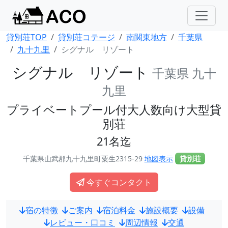
貸別荘TOP
貸別荘コテージ
南関東地方
千葉県
九十九里
シグナル リゾート
シグナル リゾート
千葉県 九十
九里
プライベートプール付大人数向け大型貸
別荘
21名迄
千葉県山武郡九十九里町粟生2315-29
地図表示
貸別荘
今すぐコンタクト
宿の特徴
ご案内
宿泊料金
施設概要
設備
レビュー・口コミ
周辺情報
交通