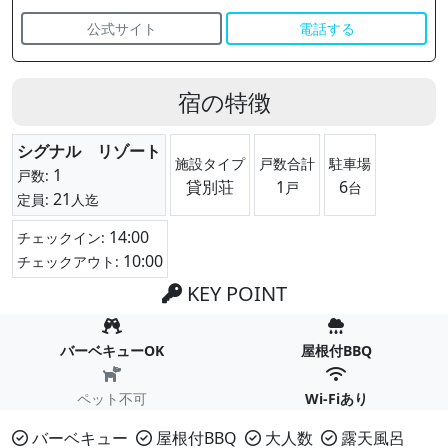
公式サイト
電話する
宿の特徴
シグナル リゾート
施設タイプ
戸数合計
駐車場
1
戸数:
貸別荘
1
6
戸
台
21
定員:
人迄
14:00
チェックイン:
10:00
チェックアウト:
KEY POINT
バーベキューOK
屋根付BBQ
ペット不可
Wi-Fiあり
バーベキュー
屋根付BBQ
大人数
露天風呂