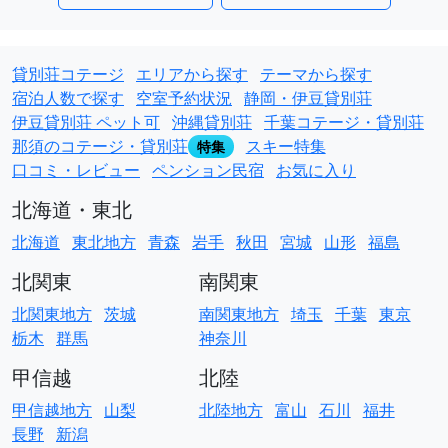
貸別荘コテージ
エリアから探す
テーマから探す
宿泊人数で探す
空室予約状況
静岡・伊豆貸別荘
伊豆貸別荘 ペット可
沖縄貸別荘
千葉コテージ・貸別荘
那須のコテージ・貸別荘
スキー特集
特集
口コミ・レビュー
ペンション民宿
お気に入り
北海道・東北
北海道
東北地方
青森
岩手
秋田
宮城
山形
福島
北関東
南関東
北関東地方
茨城
南関東地方
埼玉
千葉
東京
栃木
群馬
神奈川
甲信越
北陸
甲信越地方
山梨
北陸地方
富山
石川
福井
長野
新潟