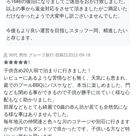
ろ16時の復旧になりましてご迷惑をおかけ致しました。
以上の事から返金対応をさせて頂きましたがご満足いた
だけなかったようで大変申し訳ございませんでした。
今後もより良い運営を目指しスタッフ一同、精進したい
と存じます。
30代 男性 グループ旅行 投稿日2022-09-18
5
子供含め20人弱で泊まりに行きました！
レビューにあるような苦情なども無く、天気にも恵まれ、
庭でのプールBBQにバスケなど、本当に楽しめました。門
なども閉める事ができるので子供が勝手に出ていく様な心
配もなく助かりました。
部屋などもとても綺麗で0歳の赤ん坊が居ても全然気にな
る様な事はありませんでした。
毎年地元の仲間達と色々な川のコテージや別荘に行きます
がその中でもダントツで良かったです。子供いる方など特
にいい所だと思います。