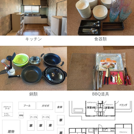
キッチン
食器類
鍋類
BBQ道具