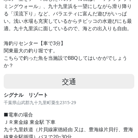
ミングウォール」、九十九里浜を一望にしながら滑り降り
る「渓流下り」など、バラエティに富んだ遊びがいっぱ
い。浅い水場も充実しているからチビッコの水遊びにも最
適。九十九里浜に面しているので、海との出入りも自由。
海釣りセンター【車で3分】
関東最大の釣り堀です。
こちらで釣った魚を当施設でBBQしてはいかがでしょう
か？
交通
シグナル リゾート
千葉県山武郡九十九里町粟生2315-29
■電車の場合
ＪＲ東金線 東金駅 下車
九十九里鉄道（片貝線家徳経由 又は、豊海線片貝行、豊海
線東金駅循環）バスで20~30分