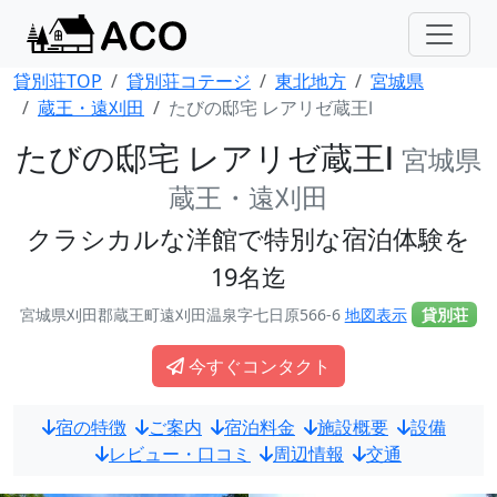
貸別荘TOP
貸別荘コテージ
東北地方
宮城県
蔵王・遠刈田
たびの邸宅 レアリゼ蔵王Ⅰ
たびの邸宅 レアリゼ蔵王Ⅰ
宮城県
蔵王・遠刈田
クラシカルな洋館で特別な宿泊体験を
19名迄
宮城県刈田郡蔵王町遠刈田温泉字七日原566-6
地図表示
貸別荘
今すぐコンタクト
宿の特徴
ご案内
宿泊料金
施設概要
設備
レビュー・口コミ
周辺情報
交通