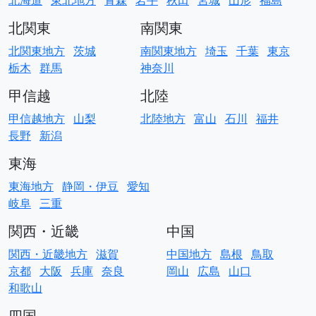
北海道
東北地方
青森
岩手
秋田
宮城
山形
福島
北関東
南関東
北関東地方
茨城
南関東地方
埼玉
千葉
東京
栃木
群馬
神奈川
甲信越
北陸
甲信越地方
山梨
北陸地方
富山
石川
福井
長野
新潟
東海
東海地方
静岡・伊豆
愛知
岐阜
三重
関西・近畿
中国
関西・近畿地方
滋賀
中国地方
島根
鳥取
京都
大阪
兵庫
奈良
岡山
広島
山口
和歌山
四国