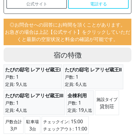
公式サイト
電話する
◎お問合せへの回答にお時間を頂くことがあります。
お急ぎの場合は上記【公式サイト】をクリックしていただ
くと最新の空室状況と料金の確認が可能です。
宿の特徴
たびの邸宅 レアリゼ蔵王Ⅰ
たびの邸宅 レアリゼ蔵王Ⅱ
1
1
戸数:
戸数:
9
6
定員:
人迄
定員:
人迄
たびの邸宅 レアリゼ蔵王Ⅲ
全棟利用
施設タイプ
1
1
戸数:
戸数:
貸別荘
4
19
定員:
人迄
定員:
人迄
15:00
戸数合計
駐車場
チェックイン:
3
3
11:00
戸
台
チェックアウト: