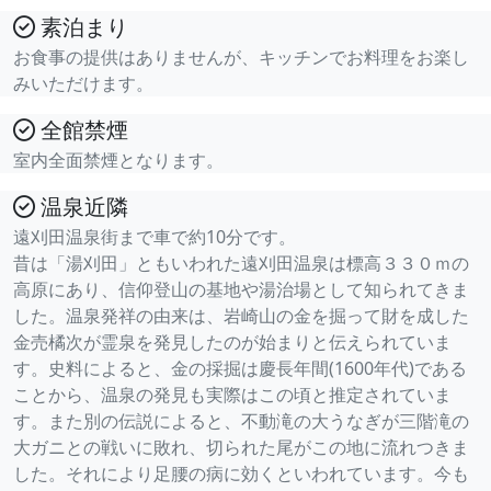
素泊まり
お食事の提供はありませんが、キッチンでお料理をお楽し
みいただけます。
全館禁煙
室内全面禁煙となります。
温泉近隣
遠刈田温泉街まで車で約10分です。
昔は「湯刈田」ともいわれた遠刈田温泉は標高３３０ｍの
高原にあり、信仰登山の基地や湯治場として知られてきま
した。温泉発祥の由来は、岩崎山の金を掘って財を成した
金売橘次が霊泉を発見したのが始まりと伝えられていま
す。史料によると、金の採掘は慶長年間(1600年代)である
ことから、温泉の発見も実際はこの頃と推定されていま
す。また別の伝説によると、不動滝の大うなぎが三階滝の
大ガニとの戦いに敗れ、切られた尾がこの地に流れつきま
した。それにより足腰の病に効くといわれています。今も