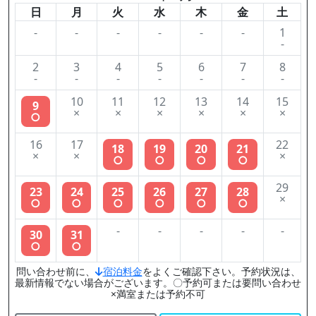
日
月
火
水
木
金
土
-
-
-
-
-
-
1
-
2
3
4
5
6
7
8
-
-
-
-
-
-
-
10
11
12
13
14
15
9
×
×
×
×
×
×
○
16
17
22
18
19
20
21
×
×
×
○
○
○
○
29
23
24
25
26
27
28
×
○
○
○
○
○
○
-
-
-
-
-
30
31
○
○
問い合わせ前に、
宿泊料金
をよくご確認下さい。予約状況は、
最新情報でない場合がございます。〇予約可または要問い合わせ
×満室または予約不可