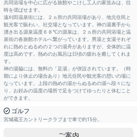
共同浴場を中心に広がる旅館やこけし工人の家並みは、往
時を偲ばせます。
遠刈田温泉街には、２ヵ所の共同浴場があり、地元住民と
観光客で賑わい、社交場となっています。神の湯裏手から
湧き出る源泉温度６８℃の源泉は、２ヵ所の共同浴場と温
泉街の各旅館ホテルへ繋がっています。男湯と女湯それぞ
れに熱めとぬるめの２つの湯舟がありますが、全体的に温
度は高めです。熱めのお風呂は日頃の疲れを癒してくれま
す。
神の湯脇には、無料の「足湯」が併設されています。（時
期により休止の場合あり）地元住民や観光客の憩いの場に
なっています。上段の熱めの湯からぬるめの湯へ段々にな
り、お好みの温度の場所で足をつけてゆったりと休むこと
ができます。
ゴルフ
宮城蔵王カントリークラブまで車で約15分。
ご案内