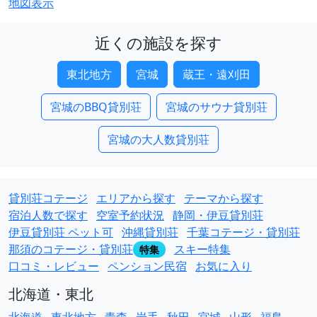
地図表示
近くの施設を探す
東北地方
宮城
蔵王・遠刈田
宮城のBBQ貸別荘
宮城のサウナ貸別荘
宮城の大人数貸別荘
貸別荘コテージ
エリアから探す
テーマから探す
宿泊人数で探す
空室予約状況
静岡・伊豆貸別荘
伊豆貸別荘 ペット可
沖縄貸別荘
千葉コテージ・貸別荘
那須のコテージ・貸別荘
スキー特集
特集
口コミ・レビュー
ペンション民宿
お気に入り
北海道・東北