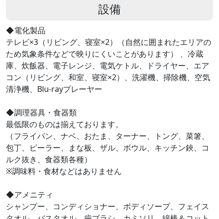
設備
◆電化製品
テレビ×3（リビング、寝室×2）（自然に囲まれたエリアの
ため気象条件などで映りにくいことがあります） 、冷蔵
庫、炊飯器、電子レンジ、電気ケトル、ドライヤー、エア
コン（リビング、和室、寝室×2）、洗濯機、掃除機、空気
清浄機、Blu-rayプレーヤー
◆調理器具・食器類
最低限のものは揃えております。
（フライパン、ナベ、おたま、ターナー、トング、菜箸、
包丁、ピーラー、まな板、ザル、ボウル、キッチン鋏、コ
ルク抜き、食器類各種）
※調味料・食材などはありません
◆アメニティ
シャンプー、コンディショナー、ボディソープ、フェイス
タオル、バスタオル、歯ブラシ、カミソリ、綿棒＆コット