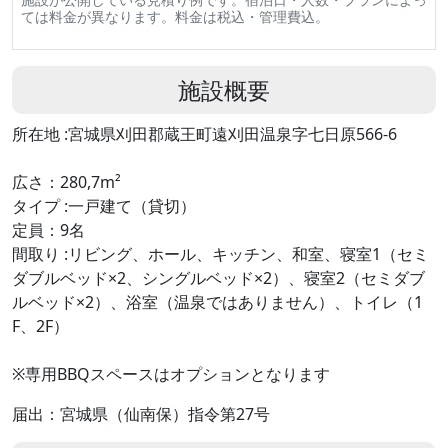
ては料金が異なります。料金は税込・管理費込。
施設概要
所在地 :宮城県刈田郡蔵王町遠刈田温泉字七日原566-6
広さ：280,7m²
タイプ :一戸建て（貸切）
定員：9名
間取り :リビング、ホール、キッチン、和室、寝室1（セミ
ダブルベッド×2、シングルベッド×2）、寝室2（セミダブ
ルベッド×2）、浴室（温泉ではありません）、トイレ（1
F、2F）
※専用BBQスペースはオプションとなります
届出：宮城県（仙南保）指令第27号