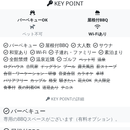
KEY POINT
バーベキューOK
屋根付BBQ
ペット不可
Wi-Fiあり
バーベキュー
屋根付BBQ
大人数
サウナ
和室あり
Wi-Fi
子連れ・ファミリー
素泊まり
全館禁煙
温泉近隣
ゴルフ
ペット可
温泉
ログハウス
古民家
ドッグラン
プール
露天風呂
薪ストーブ
合宿・ワーケーション・研修
音楽合宿
カラオケ
卓球
バリアフリー
カップル
格安
騒ぎたい
花火OK
大人限定
食事付
夜の到着OK
送迎あり
テニス
KEY POINTの詳細
バーベキュー
専用のBBQスペースがございます（有料オプション）。