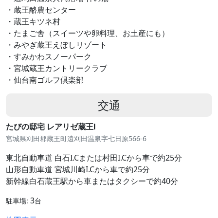
・蔵王酪農センター
・蔵王キツネ村
・たまご舎（スイーツや卵料理、お土産にも）
・みやぎ蔵王えぼしリゾート
・すみかわスノーパーク
・宮城蔵王カントリークラブ
・仙台南ゴルフ倶楽部
交通
たびの邸宅 レアリゼ蔵王Ⅰ
宮城県刈田郡蔵王町遠刈田温泉字七日原566-6
東北自動車道 白石I.Cまたは村田I.Cから車で約25分
山形自動車道 宮城川崎I.Cから車で約25分
新幹線白石蔵王駅から車またはタクシーで約40分
3
駐車場:
台