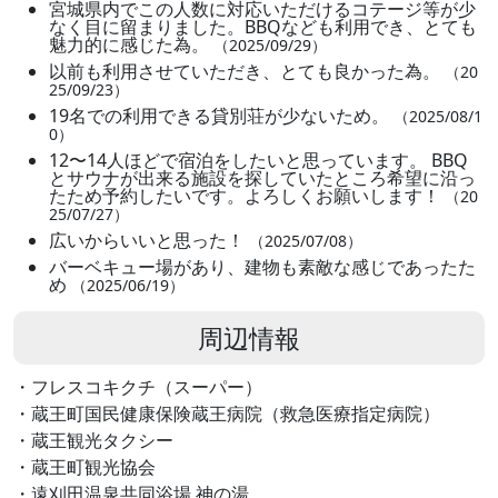
宮城県内でこの人数に対応いただけるコテージ等が少
なく目に留まりました。BBQなども利用でき、とても
魅力的に感じた為。
（2025/09/29）
以前も利用させていただき、とても良かった為。
（20
25/09/23）
19名での利用できる貸別荘が少ないため。
（2025/08/1
0）
12〜14人ほどで宿泊をしたいと思っています。 BBQ
とサウナが出来る施設を探していたところ希望に沿っ
たため予約したいです。よろしくお願いします！
（20
25/07/27）
広いからいいと思った！
（2025/07/08）
バーベキュー場があり、建物も素敵な感じであったた
め
（2025/06/19）
周辺情報
・フレスコキクチ（スーパー）
・蔵王町国民健康保険蔵王病院（救急医療指定病院）
・蔵王観光タクシー
・蔵王町観光協会
・遠刈田温泉共同浴場 神の湯