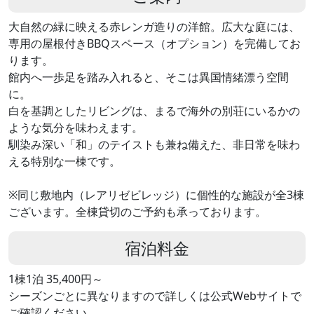
大自然の緑に映える赤レンガ造りの洋館。広大な庭には、
専用の屋根付きBBQスペース（オプション）を完備してお
ります。
館内へ一歩足を踏み入れると、そこは異国情緒漂う空間
に。
白を基調としたリビングは、まるで海外の別荘にいるかの
ような気分を味わえます。
馴染み深い「和」のテイストも兼ね備えた、非日常を味わ
える特別な一棟です。
※同じ敷地内（レアリゼビレッジ）に個性的な施設が全3棟
ございます。全棟貸切のご予約も承っております。
宿泊料金
1棟1泊 35,400円～
シーズンごとに異なりますので詳しくは公式Webサイトで
ご確認ください。