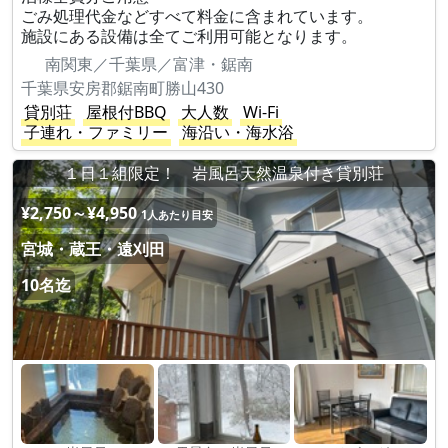
ごみ処理代金などすべて料金に含まれています。
施設にある設備は全てご利用可能となります。
南関東／千葉県／富津・鋸南
千葉県安房郡鋸南町勝山430
貸別荘
屋根付BBQ
大人数
Wi-Fi
子連れ・ファミリー
海沿い・海水浴
１日１組限定！ 岩風呂天然温泉付き貸別荘
¥2,750～¥4,950
1人あたり目安
宮城・蔵王・遠刈田
10名迄