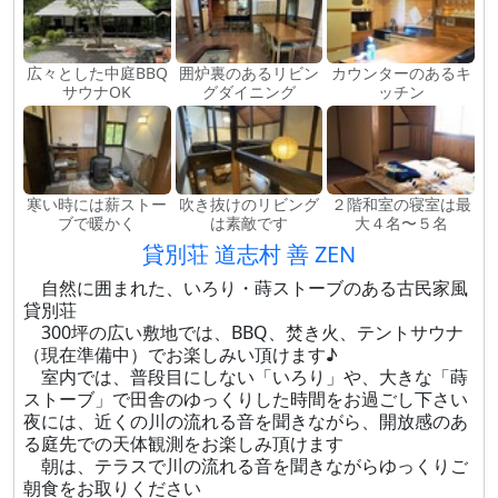
広々とした中庭BBQ
囲炉裏のあるリビン
カウンターのあるキ
サウナOK
グダイニング
ッチン
寒い時には薪ストー
吹き抜けのリビング
２階和室の寝室は最
ブで暖かく
は素敵です
大４名〜５名
貸別荘 道志村 善 ZEN
自然に囲まれた、いろり・蒔ストーブのある古民家風
貸別荘
300坪の広い敷地では、BBQ、焚き火、テントサウナ
（現在準備中）でお楽しみい頂けます♪
室内では、普段目にしない「いろり」や、大きな「蒔
ストーブ」で田舎のゆっくりした時間をお過ごし下さい
夜には、近くの川の流れる音を聞きながら、開放感のあ
る庭先での天体観測をお楽しみ頂けます
朝は、テラスで川の流れる音を聞きながらゆっくりご
朝食をお取りください