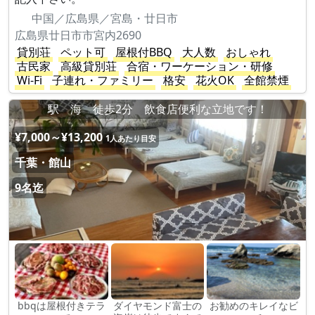
中国／広島県／宮島・廿日市
広島県廿日市市宮内2690
貸別荘
ペット可
屋根付BBQ
大人数
おしゃれ
古民家
高級貸別荘
合宿・ワーケーション・研修
Wi-Fi
子連れ・ファミリー
格安
花火OK
全館禁煙
駅 海 徒歩2分 飲食店便利な立地です！
¥7,000～¥13,200
1人あたり目安
千葉・館山
9名迄
bbqは屋根付きテラ
ダイヤモンド富士の
お勧めのキレイなビ