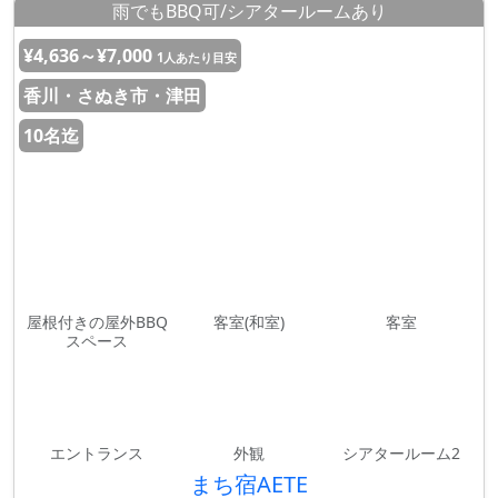
雨でもBBQ可/シアタールームあり
¥4,636～¥7,000
1人あたり目安
香川・さぬき市・津田
10名迄
屋根付きの屋外BBQ
客室(和室)
客室
スペース
エントランス
外観
シアタールーム2
まち宿AETE