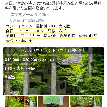
台風、津波の時:この地域に避難指示が出た場合のみ手数
料を引いた全額を返金いたします。
南関東／千葉県／館山
千葉県館山市北条2806
コンドミニアム
屋根付BBQ
大人数
合宿・ワーケーション・研修
Wi-Fi
子連れ・ファミリー
花火OK
温泉近隣
富士山眺望
海沿い・海水浴
バレルサウナ,テントサウナ利用料無料
¥10,000～¥20,000
1人あたり目安
山梨・大月・都留
9名迄