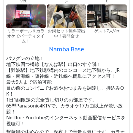
ver.
ン
r.
ミラーボール＆カラ
お鍋セット無料貸出
ゲスト7人Ver.
オケでパーティタイ
中！要問合せ
ム！
Namba Base
バツグンの立地！
地下鉄四つ橋線【なんば駅】出口のすぐ隣！
【難波駅】地下鉄駅構内のコンコース地下街から、JR
線・南海線・阪神線・近鉄線へ簡単にアクセス可！
最大9人まで宿泊可能
目の前のコンビニでお酒やおつまみを調達し、持込みO
K！
1日1組限定の完全貸し切りのお部屋です。
65型Panasonic4KTVで、カラオケ17万曲以上が歌い放
題！
Netflix・YouTubeのインターネット動画配信サービスを
視聴可！
繫華街の中心なので、深夜まで音量を気にせず、カラオ