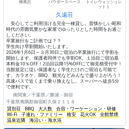
檜風呂
パウダースペース
トイレウォッシュレ
ット１
久遠荘
安心してご利用頂ける完全一棟貸し。昔懐かしい昭和
時代の雰囲気豊かな家屋でゆったりとした時間をお過ご
しください。
卒業旅行をご計画では？？
学生向け早割開始いたします。
2026年1月6日～３月30日ご宿泊の卒業旅行にて学割を
開始します。保護者同伴でも学割OK。１泊目ご宿泊基
本料金10％OFF！2泊目以降15%OFFにて御見積受付中！
当館規定に従い保護者なく学生だけのご宿泊も可能で
す。カラオケ、BBQ、観光などみんなで盛り上がろう！
高速バスで近くまで乗り換えなし。スーパーへ徒歩5分
で便利です。
南関東／千葉県／勝浦・御宿
千葉県夷隅郡御宿町久保２１１８
貸別荘
BBQ
大人数
合宿・ワーケーション・研修
Wi-Fi
子連れ・ファミリー
格安
花火OK
全館禁煙
温泉近隣
海沿い・海水浴