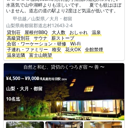
水蒸気で山中湖畔よりも涼しいです。 夏でも蚊はほぼ
いません。道志の道の駅より2度ほど気温が低いです。
甲信越／山梨県／大月・都留
山梨県南都留郡道志村12643-2-4
貸別荘
屋根付BBQ
大人数
おしゃれ
温泉
高級貸別荘
サウナ
薪ストーブ
合宿・ワーケーション・研修
Wi-Fi
子連れ・ファミリー
格安
花火OK
全館禁煙
温泉近隣
富士山眺望
自然と和む、貸切のくつろぎ宿 〜 善 〜
¥4,500～¥9,000
1人あたり目安
山梨・大月・都留
10名迄