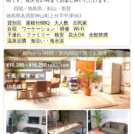
間です。花火も21時までお楽しみいただけます。
四国／徳島県／剣山・那賀
徳島県名西郡神山町上分字中津563
貸別荘
屋根付BBQ
大人数
古民家
合宿・ワーケーション・研修
Wi-Fi
子連れ・ファミリー
格安
花火OK
全館禁煙
温泉近隣
海沿い・海水浴
都内から1時間！室内BBQで雨でも満喫！
¥10,200～¥16,250
1人あたり目安
千葉・富津・鋸南
10名迄