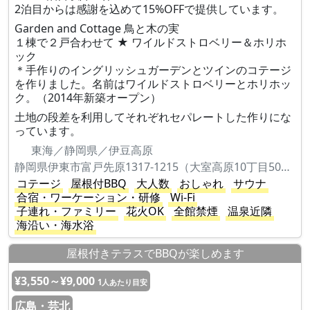
2泊目からは感謝を込めて15%OFFで提供しています。
Garden and Cottage 鳥と木の実
１棟で２戸合わせて ★ ワイルドストロベリー＆ホリホ
ック
＊手作りのイングリッシュガーデンとツインのコテージ
を作りました。名前はワイルドストロベリーとホリホッ
ク。（2014年新築オープン）
土地の段差を利用してそれぞれセパレートした作りにな
っています。
東海／静岡県／伊豆高原
静岡県伊東市富戸先原1317-1215（大室高原10丁目506）
コテージ
屋根付BBQ
大人数
おしゃれ
サウナ
合宿・ワーケーション・研修
Wi-Fi
子連れ・ファミリー
花火OK
全館禁煙
温泉近隣
海沿い・海水浴
屋根付きテラスでBBQが楽しめます
¥3,550～¥9,000
1人あたり目安
広島・芸北