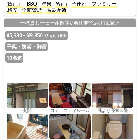
貸別荘
BBQ
温泉
Wi-Fi
子連れ・ファミリー
格安
全館禁煙
温泉近隣
一棟貸し一日一組限定の昭和時代純和風家屋
¥5,390～¥9,350
1人あたり目安
千葉・勝浦・御宿
10名迄
玄関
コミュニティルーム
庭より寝室８畳