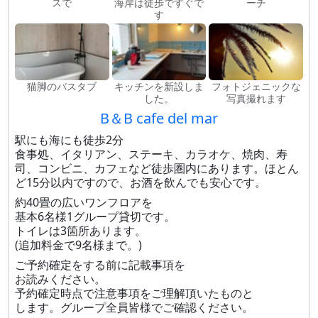
スで
海岸は徒歩ですぐで
ーチ
す
猫脚のバスタブ
キッチンを新設しま
フォトジェニックな
した。
写真撮れます
B＆B cafe del mar
駅にも海にも徒歩2分
食事処、イタリアン、ステーキ、カラオケ、焼肉、寿
司、コンビニ、カフェなど徒歩圏内にあります。ほとん
ど15分以内ですので、お酒を飲んでも安心です。
約40畳の広いワンフロアを
基本6名様1グループ貸切です。
トイレは3箇所あります。
(追加料金で9名様まで。)
ご予約確定をする前に記載事項を
お読みください。
予約確定時点で注意事項をご理解頂いたものと
します。グループ全員皆様でご確認ください。