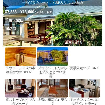
一棟貸切/ペット可/BBQ/サウナ/海近
¥7,333～¥13,600
1人あたり目安
千葉・館山
10名迄
スウェーデン式の本
プライベートだから
夏季限定のプール！
格的サウナOPEN！
お庭でととのい放
題！
薪ストーブのくつろ
８畳の和室で心安ら
キッチンスペースに
ぎスペース
ぐ
はワインセラーも