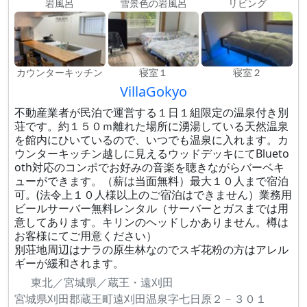
岩風呂
雪景色の岩風呂
リビング
カウンターキッチン
寝室１
寝室２
VillaGokyo
不動産業者が民泊で運営する１日１組限定の温泉付き別
荘です。約１５０ｍ離れた場所に湧湯している天然温泉
を館内にひいているので、いつでも温泉に入れます。カ
ウンターキッチン越しに見えるウッドデッキにてBlueto
oth対応のコンポでお好みの音楽を聴きながらバーベキ
ューができます。（薪は当面無料）最大１０人まで宿泊
可。(法令上１０人様以上のご宿泊はできません）業務用
ビールサーバー無料レンタル（サーバーとガスまでは用
意してあります。キリンのヘッドしかありません。樽は
お客様にてご用意ください）
別荘地周辺はナラの原生林なのでスギ花粉の方はアレル
ギーが緩和されます。
東北／宮城県／蔵王・遠刈田
宮城県刈田郡蔵王町遠刈田温泉字七日原２－３０１