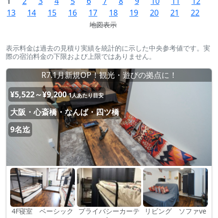
1
2
3
4
5
6
7
8
9
10
11
12
13
14
15
16
17
18
19
20
21
22
地図表示
表示料金は過去の見積り実績を統計的に示した中央参考値です。実
際の宿泊料金の下限および上限ではありません。
R7.1月新規OP！観光・遊びの拠点に！
¥5,522～¥9,200
1人あたり目安
大阪・心斎橋・なんば・四ツ橋
9名迄
4F寝室 ベーシック
プライバシーカーテ
リビング ソファve