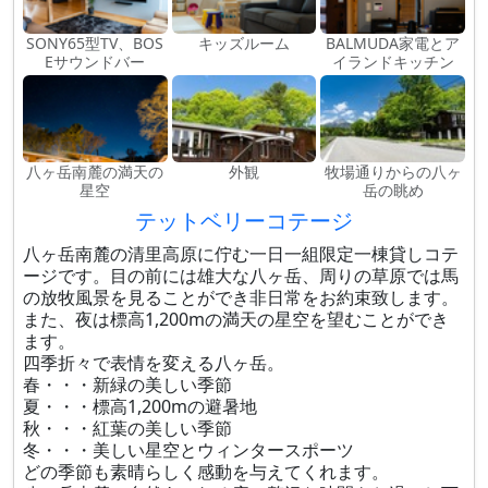
SONY65型TV、BOS
キッズルーム
BALMUDA家電とア
Eサウンドバー
イランドキッチン
八ヶ岳南麓の満天の
外観
牧場通りからの八ヶ
星空
岳の眺め
テットベリーコテージ
八ヶ岳南麓の清里高原に佇む一日一組限定一棟貸しコテ
ージです。目の前には雄大な八ヶ岳、周りの草原では馬
の放牧風景を見ることができ非日常をお約束致します。
また、夜は標高1,200mの満天の星空を望むことができ
ます。
四季折々で表情を変える八ヶ岳。
春・・・新緑の美しい季節
夏・・・標高1,200mの避暑地
秋・・・紅葉の美しい季節
冬・・・美しい星空とウィンタースポーツ
どの季節も素晴らしく感動を与えてくれます。