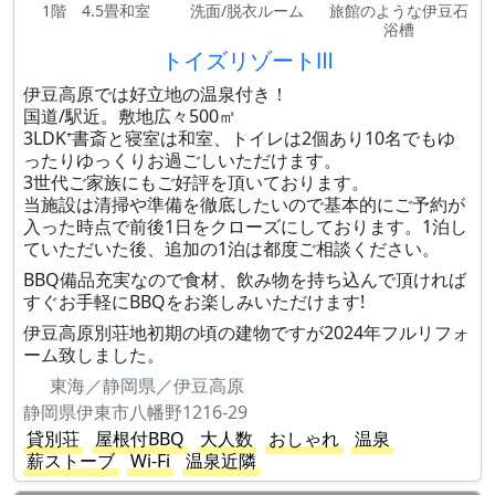
1階 4.5畳和室
洗面/脱衣ルーム
旅館のような伊豆石
浴槽
トイズリゾートⅢ
伊豆高原では好立地の温泉付き！
国道/駅近。敷地広々500㎡
3LDK⁺書斎と寝室は和室、トイレは2個あり10名でもゆ
ったりゆっくりお過ごしいただけます。
3世代ご家族にもご好評を頂いております。
当施設は清掃や準備を徹底したいので基本的にご予約が
入った時点で前後1日をクローズにしております。1泊し
ていただいた後、追加の1泊は都度ご相談ください。
BBQ備品充実なので食材、飲み物を持ち込んで頂ければ
すぐお手軽にBBQをお楽しみいただけます!
伊豆高原別荘地初期の頃の建物ですが2024年フルリフォ
ーム致しました。
東海／静岡県／伊豆高原
静岡県伊東市八幡野1216-29
貸別荘
屋根付BBQ
大人数
おしゃれ
温泉
薪ストーブ
Wi-Fi
温泉近隣