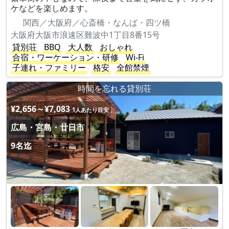
ケなどを楽しめます。
関西／大阪府／心斎橋・なんば・四ツ橋
大阪府大阪市浪速区難波中1丁目8番15号
貸別荘
BBQ
大人数
おしゃれ
合宿・ワーケーション・研修
Wi-Fi
子連れ・ファミリー
格安
全館禁煙
時間を忘れる貸別荘
¥2,656～¥7,083
1人あたり目安
広島・宮島・廿日市
9名迄