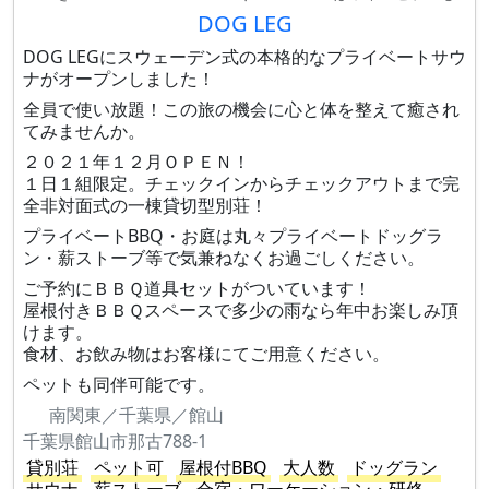
DOG LEG
DOG LEGにスウェーデン式の本格的なプライベートサウ
ナがオープンしました！
全員で使い放題！この旅の機会に心と体を整えて癒され
てみませんか。
２０２１年１２月ＯＰＥＮ！
１日１組限定。チェックインからチェックアウトまで完
全非対面式の一棟貸切型別荘！
プライベートBBQ・お庭は丸々プライベートドッグラ
ン・薪ストーブ等で気兼ねなくお過ごしください。
ご予約にＢＢＱ道具セットがついています！
屋根付きＢＢＱスペースで多少の雨なら年中お楽しみ頂
けます。
食材、お飲み物はお客様にてご用意ください。
ペットも同伴可能です。
南関東／千葉県／館山
千葉県館山市那古788-1
貸別荘
ペット可
屋根付BBQ
大人数
ドッグラン