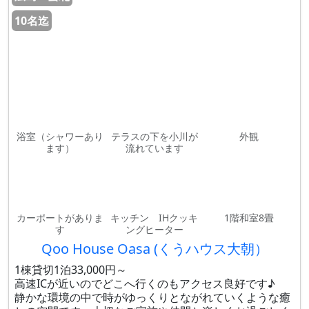
10名迄
浴室（シャワーあり
テラスの下を小川が
外観
ます）
流れています
カーポートがありま
キッチン IHクッキ
1階和室8畳
す
ングヒーター
Qoo House Oasa (くうハウス大朝）
1棟貸切1泊33,000円～
高速ICが近いのでどこへ行くのもアクセス良好です♪
静かな環境の中で時がゆっくりとながれていくような癒