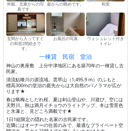
外観、北東からの写
庭からの眺めです。
和室
真です。
玄関から入ってすぐ
お風呂の写真
ウォシュレット付き
の和室2間続きで
トイレ
す。
一棟貸 民宿 堂治
神山の奥座敷 上分中津地区にある築70年の一棟貸し古
民家。
清流鮎喰川の源流域。雲早山（1,495.9 m）のふもと、
標高300mの堂治の庭先からは大自然のパノラマが広が
ります★
春は蝋梅としだれ桜、夏は剣山登山や、川遊び、空には
天野川。秋は満月イチョウのライトアップ、冬は雪景色
と氷瀑と、見どころ満載です★
1日1組限定の隠れた名家の古民家です。
近隣にはオーナーの住居のみで、最適なプライベート空