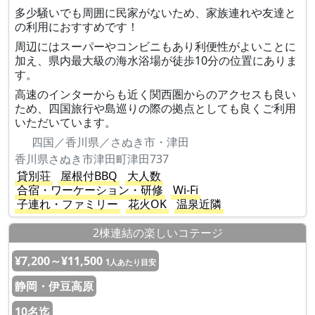
多少騒いでも周囲に民家がないため、家族連れや友達と
の利用におすすめです！
周辺にはスーパーやコンビニもあり利便性がよいことに
加え、県内最大級の海水浴場が徒歩10分の位置にありま
す。
高速のインターからも近く関西圏からのアクセスも良い
ため、四国旅行や島巡りの際の拠点としても良くご利用
いただいています。
四国／香川県／さぬき市・津田
香川県さぬき市津田町津田737
貸別荘
屋根付BBQ
大人数
合宿・ワーケーション・研修
Wi-Fi
子連れ・ファミリー
花火OK
温泉近隣
2棟連結の楽しいコテージ
¥7,200～¥11,500
1人あたり目安
静岡・伊豆高原
10名迄