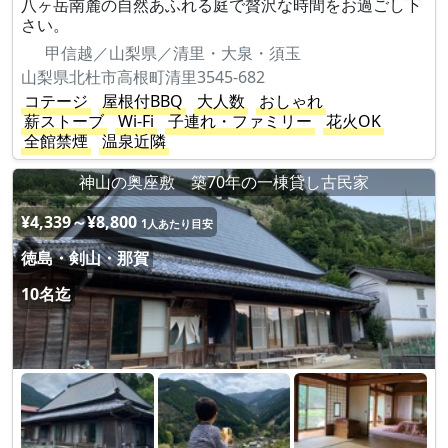
八ヶ岳南麓の自然あふれる庭で贅沢な時間をお過ごし下
さい。
甲信越／山梨県／清里・大泉・須玉
山梨県北杜市高根町清里3545-682
コテージ
屋根付BBQ
大人数
おしゃれ
薪ストーブ
Wi-Fi
子連れ・ファミリー
花火OK
全館禁煙
温泉近隣
神山の奥座敷 築70年の一棟貸し古民家
¥4,339～¥8,800
1人あたり目安
徳島・剣山・那賀
10名迄