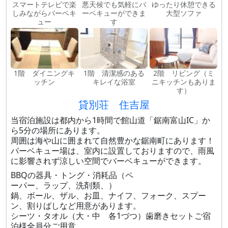
スマートテレビで楽
悪天候でも気軽にバ
ゆったり休憩できる
しみながらバーベキ
ーベキューができま
大型ソファ
ュー
す
1階 ダイニングキ
1階 清潔感のある
2階 リビング（ミ
ッチン
キレイな浴室
ニキッチンもありま
す）
貸別荘 住吉屋
当宿泊施設は都内から1時間で館山道「鋸南富山IC」か
ら5分の場所にあります。
周囲は海や山に囲まれて自然豊かな鋸南町にあります！
バーベキュー場は、室内に設置しておりますので、雨風
に影響されず涼しい空間でバーベキューができます。
BBQの器具・トング・消耗品（ペ
ーパー、ラップ、洗剤類、）
鍋、ボール、ザル、お皿、ナイフ、フォーク、スプー
ン、割りばしなど用意があります。
シーツ・タオル（大・中 各1づつ）歯磨きセットご宿
泊様全員分ご用意