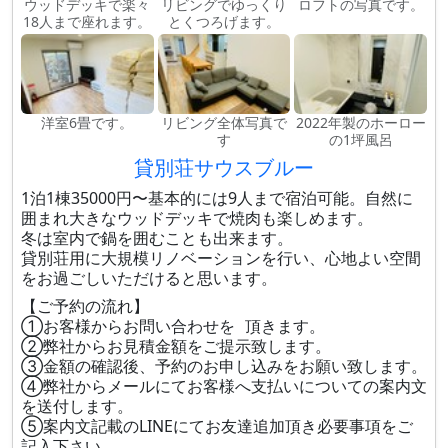
ウッドデッキで楽々
リビングでゆっくり
ロフトの写真です。
18人まで座れます。
とくつろげます。
洋室6畳です。
リビング全体写真で
2022年製のホーロー
す
の1坪風呂
貸別荘サウスブルー
1泊1棟35000円〜基本的には9人まで宿泊可能。自然に
囲まれ大きなウッドデッキで焼肉も楽しめます。
冬は室内で鍋を囲むことも出来ます。
貸別荘用に大規模リノベーションを行い、心地よい空間
をお過ごしいただけると思います。
【ご予約の流れ】
①お客様からお問い合わせを 頂きます。
②弊社からお見積金額をご提示致します。
③金額の確認後、予約のお申し込みをお願い致します。
④弊社からメールにてお客様へ支払いについての案内文
を送付します。
⑤案内文記載のLINEにてお友達追加頂き必要事項をご
記入下さい。