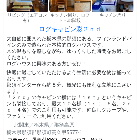
リビング（エアコン
キッチン周り、ロフ
キッチン周り
有）
トへの階段
ログキャビン彩２ｎｄ
大自然に囲まれた栃木県の那須にある、フィンランドパ
インのみで造られた本格的ログハウスです。
木の温もりを感じながら、ゆっくりした時間をお過ごし
ください。
ログハウスに興味のある方はぜひ！
快適に過ごしていただけるよう生活に必要な物は揃って
おります。
那須インターから約８分、観光にも便利な立地にござい
ます。
「２ｎｄ」のキャビンの横には「１ｓｔ」というキャビ
ンも隣接しており、最大１０名様（１ｓｔ：６名、２ｎ
ｄ：４名）でのご利用も可能です。仲良しグループや、
ファミリーでご利用ください。
北関東／栃木県／那須高原
栃木県那須郡那須町高久甲5577-1
コテージ
屋根付BBQ
ログハウス
Wi-Fi