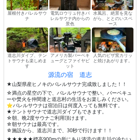
屋根付きバレルサウ
電気ロウリュ付きバ
水風呂、絶景を見な
ナ
レルサウナ内からの
がら、ととのいスペ
景色
ース
道志川ダイブ、テン
アメリカ製バーベキ
人気のピザ窯カリッ
トサウナも楽しめま
ューグとファイヤピ
と焼けあがります。
す
ット
源流の宿 道志
★山梨県産ヒノキのバレルサウナ完成致しました！！
☆満点の星空の下で、バレルサウナで整い、バーベキュ
ーや焚火を仲間達と道志村の生活をお楽しみください。
⭐️バレルサウナは宿泊日は何度入っても無料です。
★テントサウナで道志川ダイブもできます。
☆朝、晩2度サウナご利用頂けます。
☆朝サウナは最高です。
☆施設から、道志川まで、30秒で行けます！！
★★★★★標高900mの所にあり清流の道志川の冷たい