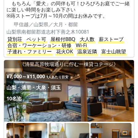
もちろん「愛犬」の同伴も可！ひろびろお庭でご一緒
に楽しい時間をお楽しみ下さい
※蒔ストーブは7月～10月の間はお休みです。
甲信越／山梨県／大月・都留
山梨県南都留郡道志村下善之木10081
貸別荘
ペット可
屋根付BBQ
大人数
薪ストーブ
合宿・ワーケーション・研修
Wi-Fi
子連れ・ファミリー
花火OK
温泉近隣
富士山眺望
《清里高原牧場通りに佇む一棟貸コテージ》
¥7,000～¥11,000
1人あたり目安
山梨・清里・大泉・須玉
10名迄