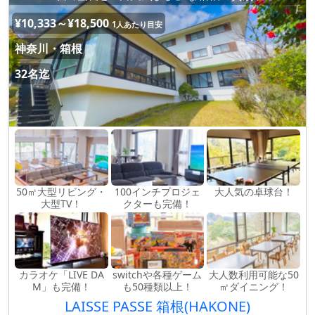
¥10,333～¥18,500
1人あたり目安
神奈川・箱根
32名迄
50㎡大型リビング・
100インチプロジェ
大人気の卓球台！
大型TV！
クターも完備！
カラオケ「LIVE DA
switchや各種ゲーム
大人数利用可能な50
M」も完備！
も50種類以上！
㎡ダイニング！
LAISSE PASSE 箱根(HAKONE)