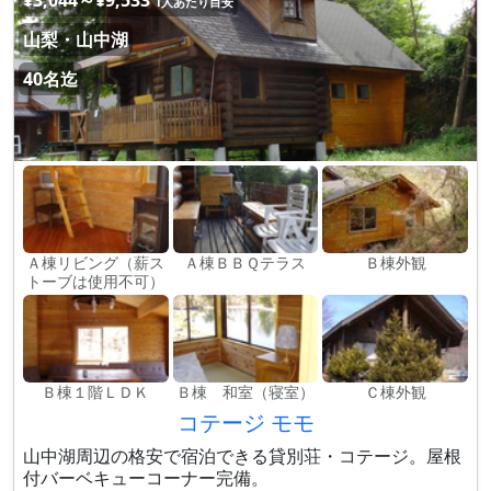
¥3,044～¥9,533
1人あたり目安
山梨・山中湖
40名迄
Ａ棟リビング（薪ス
Ａ棟ＢＢＱテラス
Ｂ棟外観
トーブは使用不可）
Ｂ棟１階ＬＤＫ
Ｂ棟 和室（寝室）
Ｃ棟外観
コテージ モモ
山中湖周辺の格安で宿泊できる貸別荘・コテージ。屋根
付バーベキューコーナー完備。