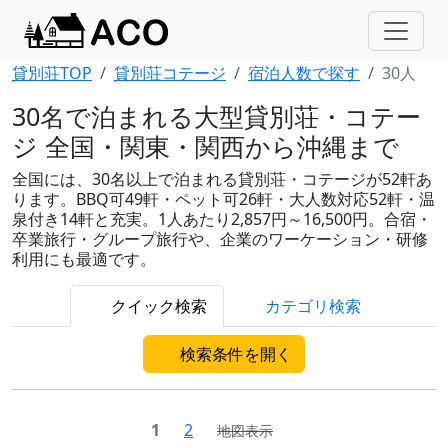
貸別荘TOP
貸別荘コテージ
宿泊人数で探す
30人
30名で泊まれる大型貸別荘・コテー
ジ 全国・関東・関西から沖縄まで
全国には、30名以上で泊まれる貸別荘・コテージが52軒あ
ります。BBQ可49軒・ペット可26軒・大人数対応52軒・温
泉付き14軒と充実。1人あたり2,857円～16,500円。合宿・
卒業旅行・グループ旅行や、企業のワーケーション・研修
利用にも最適です。
クイック検索
カテゴリ検索
検索条件を開く
1
2
地図表示