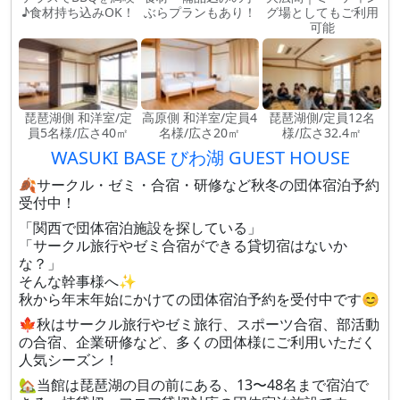
♪食材持ち込みOK！
ぶらプランもあり！
グ場としてもご利用
可能
琵琶湖側 和洋室/定
高原側 和洋室/定員4
琵琶湖側/定員12名
員5名様/広さ40㎡
名様/広さ20㎡
様/広さ32.4㎡
WASUKI BASE びわ湖 GUEST HOUSE
🍂サークル・ゼミ・合宿・研修など秋冬の団体宿泊予約
受付中！
「関西で団体宿泊施設を探している」
「サークル旅行やゼミ合宿ができる貸切宿はないか
な？」
そんな幹事様へ✨
秋から年末年始にかけての団体宿泊予約を受付中です😊
🍁秋はサークル旅行やゼミ旅行、スポーツ合宿、部活動
の合宿、企業研修など、多くの団体様にご利用いただく
人気シーズン！
🏡当館は琵琶湖の目の前にある、13〜48名まで宿泊で