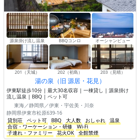
源泉掛け流し温泉
BBQコンロ
オーシャンビュー
201（天城）
202（初島）
203（見晴）
湯の泉（旧 源居・花見）
伊東駅徒歩10分 | 最大30名収容 | 一棟貸し | 源泉掛け
流し温泉 | BBQ | ペット可
東海／静岡県／伊東・宇佐美・川奈
静岡県伊東市松原639-16
貸別荘
ペット可
BBQ
大人数
おしゃれ
温泉
合宿・ワーケーション・研修
Wi-Fi
子連れ・ファミリー
花火OK
全館禁煙