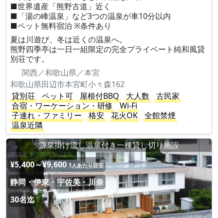
■世界遺産「熊野古道」近く
■「湯の峰温泉」など3つの温泉が車10分以内
■ペット無料宿泊 ※条件あり
夏は川遊び、冬は近くの温泉へ。
熊野四季亭は一日一組限定の完全プライベート純和風貸
別荘です。
関西／和歌山県／本宮
和歌山県田辺市本宮町小々森162
貸別荘
ペット可
屋根付BBQ
大人数
古民家
合宿・ワーケーション・研修
Wi-Fi
子連れ・ファミリー
格安
花火OK
全館禁煙
温泉近隣
源泉掛け流し温泉付き一棟貸し切り施設
¥5,400～¥9,600
1人あたり目安
静岡・伊東・宇佐美・川奈
30名迄