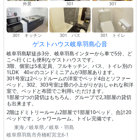
外景
301
301
301 キッチン
301 バス
301 トイレ
ゲストハウス岐阜羽島心音
岐阜羽島駅徒歩3分、岐阜羽島インターから車で5分、ど
こへ行くにも便利なゲストハウスです。
3階、個室は5名定員、フルキッチン、バス、トイレ別の
1LDK 40㎡のコンドミニアムが3部屋あります。
301号室は2ベッドルームの洋室でベッド4台とソファー
ベッド。302、303号室は畳の小上がりがおしゃれな和洋
室で、ベッドと布団でご利用いただけます。
1部屋づつの貸切はもちろん、グループで2,3部屋の貸切
も出来ます。
2階はドミトリールーム2部屋で1部屋10ベッド、合計20
ベッドです。シャワールーム、トイレ完備です。
東海／岐阜県／岐阜・羽島
岐阜県羽島市舟橋町宮北6-1