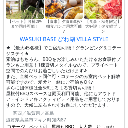
【ペット】各棟2匹
【食事】夕食BBQや
【食事・秋冬限定】
まで同伴可能！
朝食パンご用意可能
大好評！夕食鍋プラ
♪
ン
WASUKI BASE びわ湖 VILLA STYLE
★【最大45名様】でご宿泊可能！グランピング＆コテー
ジステイ★
素泊はもちろん、BBQをお楽しみいただけるお食事付プ
ランもご用意！1棟貸切スタイルなので、プライベート
空間でのんびりお過ごしいただけます♪
また、全棟ペット同伴可・コテージのみ室内ペット解放
可能ですので、愛犬と一緒にご宿泊もOK♪
さらに団体様は全5棟まるまる貸切も可能！
屋根付BBQスペースは雨天利用可能、他にもアウトド
ア・インドア各アクティビティ用品をご用意しておりま
すので、天候に左右されずお過ごしいただけます。
関西／滋賀県／高島
滋賀県高島市マキノ町知内87
コテージ
ペット可
屋根付BBQ
大人数
おしゃれ