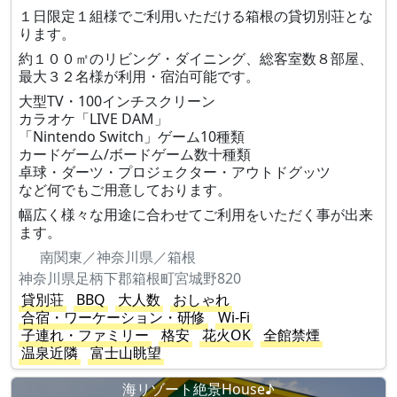
１日限定１組様でご利用いただける箱根の貸切別荘とな
ります。
約１００㎡のリビング・ダイニング、総客室数８部屋、
最大３２名様が利用・宿泊可能です。
大型TV・100インチスクリーン
カラオケ「LIVE DAM」
「Nintendo Switch」ゲーム10種類
カードゲーム/ボードゲーム数十種類
卓球・ダーツ・プロジェクター・アウトドグッツ
など何でもご用意しております。
幅広く様々な用途に合わせてご利用をいただく事が出来
ます。
南関東／神奈川県／箱根
神奈川県足柄下郡箱根町宮城野820
貸別荘
BBQ
大人数
おしゃれ
合宿・ワーケーション・研修
Wi-Fi
子連れ・ファミリー
格安
花火OK
全館禁煙
温泉近隣
富士山眺望
海リゾート絶景House♪