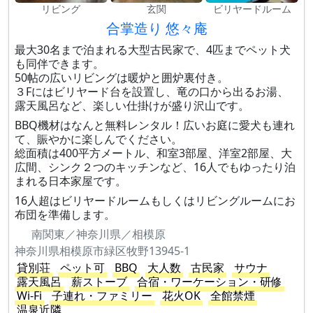
リビング
玄関
ビリヤードルーム
合掌造り 悠々庵
最大30名まで泊まれる大型古民家で、4匹までペット犬
も同伴できます。
50帖の広いリビングは暖炉と囲炉裏付き。
３Fにはビリヤード台を設置し、竜の口から出るお湯、
露天風呂など、楽しい仕掛けが盛り沢山です。
BBQ機材はなんと無料レンタル！広いお庭に愛犬も連れ
て、賑やかに楽しんでください。
総面積は400平方メートル、和室3部屋、洋室2部屋、大
広間、シンク２つのキッチンなど、16人でもゆったり泊
まれる日本家屋です。
16人超はビリヤードルームもしくはリビングルームにお
布団を準備します。
南関東／神奈川県／相模原
神奈川県相模原市緑区牧野13945-1
貸別荘
ペット可
BBQ
大人数
古民家
サウナ
露天風呂
薪ストーブ
合宿・ワーケーション・研修
Wi-Fi
子連れ・ファミリー
花火OK
全館禁煙
温泉近隣