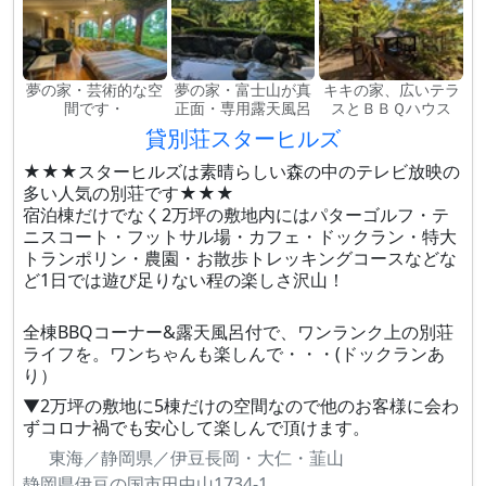
夢の家・芸術的な空
夢の家・富士山が真
キキの家、広いテラ
間です・
正面・専用露天風呂
スとＢＢＱハウス
貸別荘スターヒルズ
★★★スターヒルズは素晴らしい森の中のテレビ放映の
多い人気の別荘です★★★
宿泊棟だけでなく2万坪の敷地内にはパターゴルフ・テ
ニスコート・フットサル場・カフェ・ドックラン・特大
トランポリン・農園・お散歩トレッキングコースなどな
ど1日では遊び足りない程の楽しさ沢山！
全棟BBQコーナー&露天風呂付で、ワンランク上の別荘
ライフを。ワンちゃんも楽しんで・・・(ドックランあ
り）
▼2万坪の敷地に5棟だけの空間なので他のお客様に会わ
ずコロナ禍でも安心して楽しんで頂けます。
東海／静岡県／伊豆長岡・大仁・韮山
静岡県伊豆の国市田中山1734-1