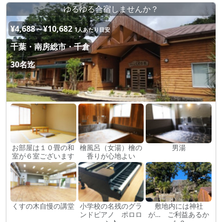
ゆるゆる合宿しませんか？
¥4,688～¥10,682
1人あたり目安
千葉・南房総市・千倉
30名迄
お部屋は１０畳の和
檜風呂（女湯）檜の
男湯
室が６室ございます
香りが心地よい
くすの木自慢の講堂
小学校の名残のグラ
敷地内には神社
ンドピアノ ポロロ
が… ご利益あるか