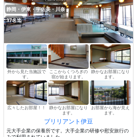
静岡・伊東・宇佐美・川奈
37名迄
外から見た当施設で
ここからくつろぎの
静かなお部屋になり
す。
宿が始まります。
ます。
広々したお部屋！！
静かなお部屋になり
お部屋から海が見え
ます。
ます。
ブリリアント伊豆
元大手企業の保養所です。大手企業の研修や慰安旅行の
みで利用されていました。