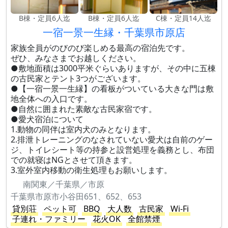
B棟・定員6人迄
B棟・定員6人迄
C棟・定員14人迄
一宿一景一生縁・千葉県市原店
家族全員がのびのび楽しめる最高の宿泊先です。
ぜひ、みなさまでお越しください。
●敷地面積は3000平米ぐらいありますが、その中に五棟
の古民家とテント3つがございます。
●【一宿一景一生縁】の看板がついている大きな門は敷
地全体への入口です。
●自然に囲まれた素敵な古民家宿です。
●愛犬宿泊について
1.動物の同伴は室内犬のみとなります。
2.排泄トレーニングのなされていない愛犬は自前のゲー
ジ、トイレシート等の持参と設営処理を義務とし、布団
での就寝はNGとさせて頂きます。
3.室外室内移動の衛生処理もお願いします。
南関東／千葉県／市原
千葉県市原市小谷田651、652、653
貸別荘
ペット可
BBQ
大人数
古民家
Wi-Fi
子連れ・ファミリー
花火OK
全館禁煙