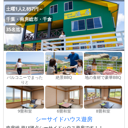
土曜1人2,857円～
千葉・南房総市・千倉
35名迄
バルコニーでまった
絶景BBQ
地の食材で豪華BBQ
りと
9畳和室
6畳和室
8畳和室
シーサイドハウス遊房
南房総 遊び拠点シーサイドハウス遊房です！！