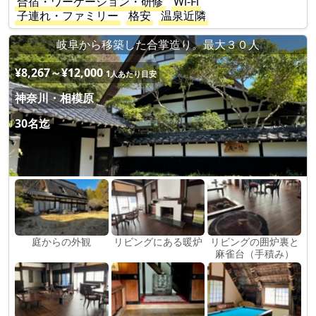
合宿・ワーケーション・研修
Wi-Fi
子連れ・ファミリー
格安
温泉近隣
岐阜から移築した合掌造り。最大３０人
¥8,267～¥12,000
1人あたり目安
神奈川・相模原
30名迄
庭からの外観
リビングにある暖炉
リビングの囲炉裏と
麻雀台（手積み）