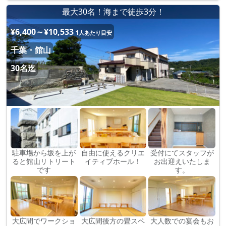
最大30名！海まで徒歩3分！
¥6,400～¥10,533
1人あたり目安
千葉・館山
30名迄
駐車場から坂を上が
自由に使えるクリエ
受付にてスタッフが
ると館山リトリート
イティブホール！
お出迎えいたしま
です
す。
大広間でワークショ
大広間後方の畳スペ
大人数での宴会もお