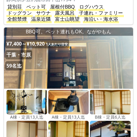
貸別荘
ペット可
屋根付BBQ
ログハウス
ドッグラン
サウナ
露天風呂
子連れ・ファミリー
全館禁煙
温泉近隣
富士山眺望
海沿い・海水浴
BBQ可。ペット連れもOK。ながやもん
¥7,400～¥10,920
1人あたり目安
千葉・市原
59名迄
A棟・定員13人迄
A棟・定員13人迄
B棟・定員6人迄