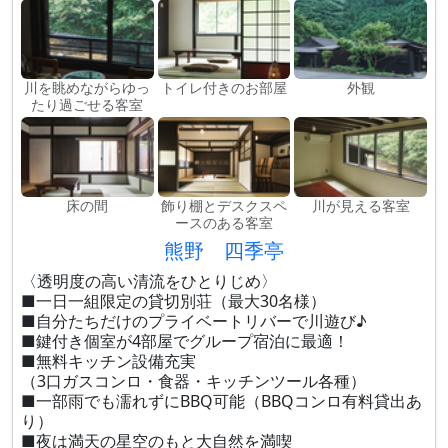
川を眺めながらゆっ
トイレ付きのお部屋
外観
たり過ごせる客室
床の間
飾り棚とデスクスペ
川が見える客室
ースのある客室
熊野 四季亭
〈透明度の高い清流をひとりじめ〉
■一日一組限定の貸切別荘（最大30名様）
■自分たちだけのプライベートリバーで川遊び♪
■鍵付き個室が4部屋でグループ宿泊に最適！
■無料キッチン設備充実
（3口ガスコンロ・食器・キッチンツール各種）
■一部雨でも濡れずにBBQ可能（BBQコンロ有料貸出あ
り）
■夜は満天の星空のもと大自然を満喫