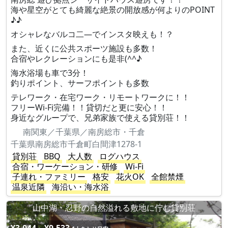
海や星空がとても綺麗な絶景の開放感が何よりのPOINT
♪♪
オシャレなバルコ二―でインスタ映えも！？
また、近くに公共スポーツ施設も多数！
合宿やレクレーションにも是非(^^♪
海水浴場も車で3分！
釣りポイント、サーフポイントも多数
テレワーク・在宅ワーク・リモートワークに！！
フリーWi-Fi完備！！貸切だと更に安心！！
身近なグループで、兄弟家族で使える貸別荘！！
南関東／千葉県／南房総市・千倉
千葉県南房総市千倉町白間津1278-1
貸別荘
BBQ
大人数
ログハウス
合宿・ワーケーション・研修
Wi-Fi
子連れ・ファミリー
格安
花火OK
全館禁煙
温泉近隣
海沿い・海水浴
山中湖・忍野の自然溢れる敷地に佇む貸別荘