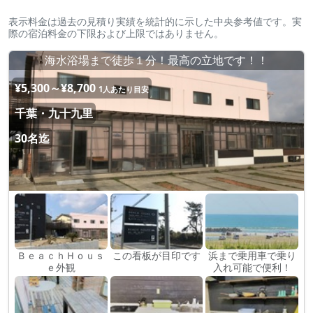
表示料金は過去の見積り実績を統計的に示した中央参考値です。実
際の宿泊料金の下限および上限ではありません。
海水浴場まで徒歩１分！最高の立地です！！
¥5,300～¥8,700
1人あたり目安
千葉・九十九里
30名迄
ＢｅａｃｈＨｏｕｓ
この看板が目印です
浜まで乗用車で乗り
ｅ外観
入れ可能で便利！