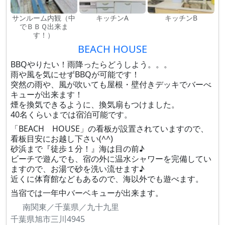
サンルーム内観（中
キッチンA
キッチンB
でＢＢＱ出来ま
す！）
BEACH HOUSE
BBQやりたい！雨降ったらどうしよう。。。
雨や風を気にせずBBQが可能です！
突然の雨や、風が吹いても屋根・壁付きデッキでバーべ
キューが出来ます！
煙を換気できるように、換気扇もつけました。
40名くらいまでは宿泊可能です。
「BEACH HOUSE」の看板が設置されていますので、
看板目安にお越し下さい(^^)
砂浜まで『徒歩１分！』海は目の前♪
ビーチで遊んでも、宿の外に温水シャワーを完備してい
ますので、お湯で砂を洗い流せます♪
近くに体育館などもあるので、海以外でも遊べます。
当宿では一年中バーベキューが出来ます。
南関東／千葉県／九十九里
千葉県旭市三川4945