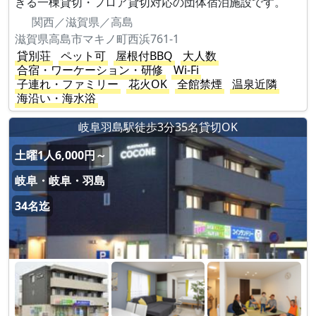
きる一棟貸切・フロア貸切対応の団体宿泊施設です。
関西／滋賀県／高島
滋賀県高島市マキノ町西浜761-1
貸別荘
ペット可
屋根付BBQ
大人数
合宿・ワーケーション・研修
Wi-Fi
子連れ・ファミリー
花火OK
全館禁煙
温泉近隣
海沿い・海水浴
岐阜羽島駅徒歩3分35名貸切OK
土曜1人6,000円～
岐阜・岐阜・羽島
34名迄