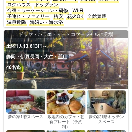
ログハウス
ドッグラン
合宿・ワーケーション・研修
Wi-Fi
子連れ・ファミリー
格安
花火OK
全館禁煙
温泉近隣
海沿い・海水浴
ドラマ・バラエティー・コマーシャルに登場
土曜1人13,613円～
静岡・伊豆長岡・大仁・韮山
46名迄
夢の家1階スペース
敷地内のカフェ・朝
夢の家1階キッチン
食プレート（予約
スペース
制）