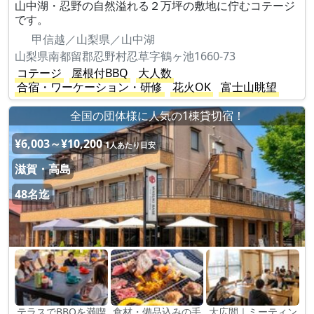
山中湖・忍野の自然溢れる２万坪の敷地に佇むコテージ
です。
甲信越／山梨県／山中湖
山梨県南都留郡忍野村忍草字鶴ヶ池1660-73
コテージ
屋根付BBQ
大人数
合宿・ワーケーション・研修
花火OK
富士山眺望
全国の団体様に人気の1棟貸切宿！
¥6,003～¥10,200
1人あたり目安
滋賀・高島
48名迄
テラスでBBQを満喫
食材・備品込みの手
大広間｜ミーティン