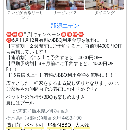
テレビがあるリービ
リービング２
ダイニング
ング
那須エデン
🉐🉐🉐割引キャンペーン🉐🉐🉐🉐
🉐6月11月12月有料のBBQ利用金額を無料に！！！
【直前割】２週間前にご予約すると、直前割4000円OFF
も実施しています！
【連泊割】2泊以上ご予約すると、4000円OFF！！
【早期予約割】3ヶ月前にご予約すると、4000円OF
F！！
【16名様以上割】有料のBBQ利用金額を無料に！！！
広々とした一軒家をまるまる貸し切りとなりますので、
ご家族やお仲間内での滞在におすすめです♪
ペットとの旅行やBBQも楽しめます♪
夏にはプール…
北関東／栃木県／那須高原
栃木県那須郡那須町高久甲4453-190
貸別荘
ペット可
屋根付BBQ
大人数