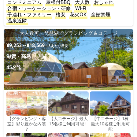
コンドミニアム
屋根付BBQ
大人数
おしゃれ
合宿・ワーケーション・研修
Wi-Fi
子連れ・ファミリー
格安
花火OK
全館禁煙
温泉近隣
大人数可・琵琶湖でグランピング＆コテージ
¥9,253～¥18,569
1人あたり目安
滋賀・高島
45名迄
【グランピング・客
【大コテージ】最大
【中コテージ】1棟
室】彩り豊かな内装
15名様ご利用可能！
最大10名様ご利用可
♪
能