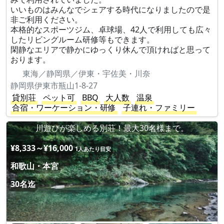
いいものはみんなでシェアする時代になりましたので是
非ご利用ください。
本格的なスポーツジム、卓球場、42人で利用しても広々
したリビングルーム研修等もできます。
閑静なエリアで静かにゆっくり休んで頂ければと思って
おります。
東海／静岡県／伊東・宇佐美・川奈
静岡県伊東市瓶山1-8-27
貸別荘
ペット可
BBQ
大人数
温泉
合宿・ワーケーション・研修
子連れ・ファミリー
川遊びが楽しめる別荘！最大30名様まで。
¥8,333～¥16,000
1人あたり目安
和歌山・本宮
30名迄