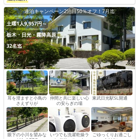
連泊キャンペーン2泊目50％オフ！7月迄
土曜1人9,957円～
栃木・日光・霧降高原
32名迄
耳を澄ますと小鳥の
仲間と共に楽しい心
東武日光駅SⅬ開通
さえずりが
の安らぎの場
眼下の小川を望みな
いつでも洗濯乾燥ラ
ごゆっくりお過ごし