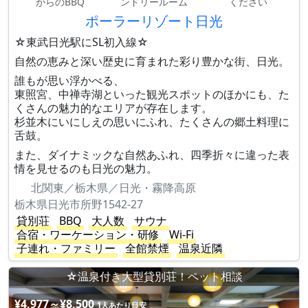
がらのBBQ
ンドリールーム
ください
ポーラーリゾート日光
☆東武日光駅にSL初入線☆
自然の恵みと深い歴史に育まれた彩り豊かな街、日光。
誰もが思い浮かべる、
東照宮、中禅寺湖といった観光スポットのほかにも、た
くさんの魅力的なエリアが存在します。
杉並木にいにしえの思いにふれ、たくさんの郷土料理に
舌鼓。
また、ダイナミックな自然あふれ、四季折々に違った表
情を見せるのも日光の魅力。
北関東／栃木県／日光・霧降高原
栃木県日光市所野1542-27
貸別荘
BBQ
大人数
サウナ
合宿・ワーケーション・研修
Wi-Fi
子連れ・ファミリー
全館禁煙
温泉近隣
☆温泉付き大型貸別荘！ペット相談
¥4,977～¥8,500
1人あたり目安