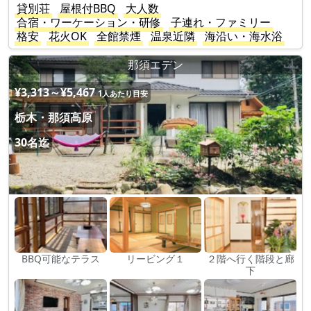
貸別荘
屋根付BBQ
大人数
合宿・ワーケーション・研修
子連れ・ファミリー
格安
花火OK
全館禁煙
温泉近隣
海沿い・海水浴
那須エデン
¥3,313～¥5,467
1人あたり目安
栃木・那須高原
30名迄
BBQ可能なテラス
リービング１
２階へ行く階段と廊
下