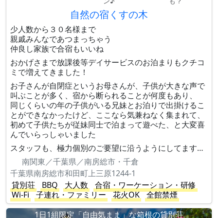
ン♪
も？
自然の宿くすの木
少人数から３０名様まで
親戚みんなであつまっちゃう
仲良し家族で合宿もいいね
おかげさまで放課後等デイサービスのお泊まりもクチコ
ミで増えてきました！
お子さんが自閉症というお母さんが、子供が大きな声で
叫ぶことが多く、宿から断られることが何度もあり、
同じくらいの年の子供がいる兄妹とお泊りで出掛けるこ
とができなかったけど、ここなら気兼ねなく集まれて、
初めて子供たちが従妹同士で泊まって遊べた、と大変喜
んでいらっしゃいました
スタッフも、極力個別のご要望に沿うようにしてます…
南関東／千葉県／南房総市・千倉
千葉県南房総市和田町上三原1244-1
貸別荘
BBQ
大人数
合宿・ワーケーション・研修
Wi-Fi
子連れ・ファミリー
花火OK
全館禁煙
1日1組限定「自由気まま」な箱根の貸別荘