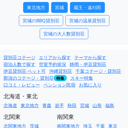
東北地方
宮城
蔵王・遠刈田
宮城のBBQ貸別荘
宮城の温泉貸別荘
宮城の大人数貸別荘
貸別荘コテージ
エリアから探す
テーマから探す
宿泊人数で探す
空室予約状況
静岡・伊豆貸別荘
伊豆貸別荘 ペット可
沖縄貸別荘
千葉コテージ・貸別荘
那須のコテージ・貸別荘
スキー特集
特集
口コミ・レビュー
ペンション民宿
お気に入り
北海道・東北
北海道
東北地方
青森
岩手
秋田
宮城
山形
福島
北関東
南関東
北関東地方
茨城
南関東地方
埼玉
千葉
東京