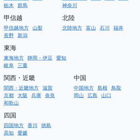
栃木
群馬
神奈川
甲信越
北陸
甲信越地方
山梨
北陸地方
富山
石川
福井
長野
新潟
東海
東海地方
静岡・伊豆
愛知
岐阜
三重
関西・近畿
中国
関西・近畿地方
滋賀
中国地方
島根
鳥取
京都
大阪
兵庫
奈良
岡山
広島
山口
和歌山
四国
四国地方
香川
徳島
高知
愛媛