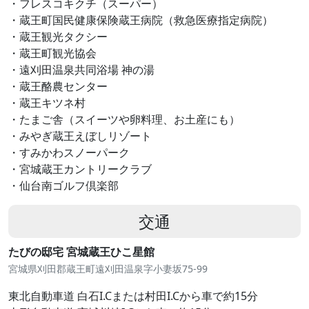
・フレスコキクチ（スーパー）
・蔵王町国民健康保険蔵王病院（救急医療指定病院）
・蔵王観光タクシー
・蔵王町観光協会
・遠刈田温泉共同浴場 神の湯
・蔵王酪農センター
・蔵王キツネ村
・たまご舎（スイーツや卵料理、お土産にも）
・みやぎ蔵王えぼしリゾート
・すみかわスノーパーク
・宮城蔵王カントリークラブ
・仙台南ゴルフ倶楽部
交通
たびの邸宅 宮城蔵王ひこ星館
宮城県刈田郡蔵王町遠刈田温泉字小妻坂75-99
東北自動車道 白石I.Cまたは村田I.Cから車で約15分