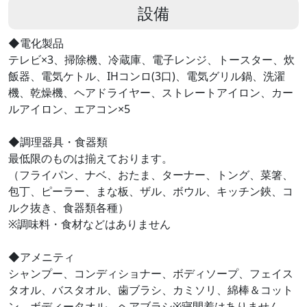
設備
◆電化製品
テレビ×3、掃除機、冷蔵庫、電子レンジ、トースター、炊
飯器、電気ケトル、IHコンロ(3口)、電気グリル鍋、洗濯
機、乾燥機、ヘアドライヤー、ストレートアイロン、カー
ルアイロン、エアコン×5
◆調理器具・食器類
最低限のものは揃えております。
（フライパン、ナベ、おたま、ターナー、トング、菜箸、
包丁、ピーラー、まな板、ザル、ボウル、キッチン鋏、コ
ルク抜き、食器類各種）
※調味料・食材などはありません
◆アメニティ
シャンプー、コンディショナー、ボディソープ、フェイス
タオル、バスタオル、歯ブラシ、カミソリ、綿棒＆コット
ン、ボディータオル、ヘアブラシ※寝間着はありません。