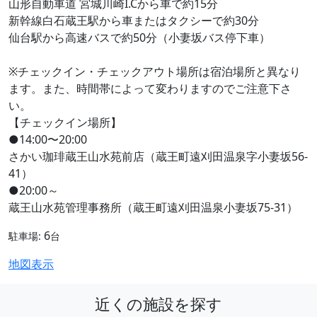
山形自動車道 宮城川崎I.Cから車で約15分
新幹線白石蔵王駅から車またはタクシーで約30分
仙台駅から高速バスで約50分（小妻坂バス停下車）
※チェックイン・チェックアウト場所は宿泊場所と異なり
ます。また、時間帯によって変わりますのでご注意下さ
い。
【チェックイン場所】
●14:00〜20:00
さかい珈琲蔵王山水苑前店（蔵王町遠刈田温泉字小妻坂56-
41）
●20:00～
蔵王山水苑管理事務所（蔵王町遠刈田温泉小妻坂75-31）
6
駐車場:
台
地図表示
近くの施設を探す