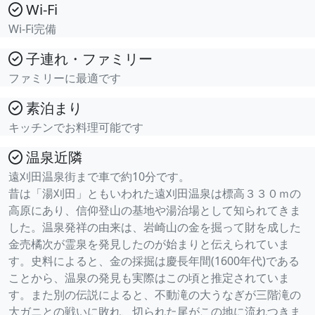
Wi-Fi
Wi-Fi完備
子連れ・ファミリー
ファミリーに最適です
素泊まり
キッチンでお料理可能です
温泉近隣
遠刈田温泉街まで車で約10分です。
昔は「湯刈田」ともいわれた遠刈田温泉は標高３３０ｍの
高原にあり、信仰登山の基地や湯治場として知られてきま
した。温泉発祥の由来は、岩崎山の金を掘って財を成した
金売橘次が霊泉を発見したのが始まりと伝えられていま
す。史料によると、金の採掘は慶長年間(1600年代)である
ことから、温泉の発見も実際はこの頃と推定されていま
す。また別の伝説によると、不動滝の大うなぎが三階滝の
大ガニとの戦いに敗れ、切られた尾がこの地に流れつきま