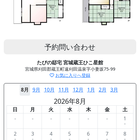
予約問い合わせ
たびの邸宅 宮城蔵王ひこ星館
宮城県刈田郡蔵王町遠刈田温泉字小妻坂75-99
お気に入りへ登録
8月
9月
10月
11月
12月
1月
2月
3月
2026年8月
日
月
火
水
木
金
土
-
-
-
-
-
-
1
-
2
3
4
5
6
7
8
-
-
-
-
-
-
-