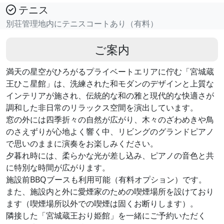
テニス
別荘管理地内にテニスコートあり（有料）
ご案内
満天の星空がひろがるプライベートエリアに佇む「宮城蔵
王ひこ星館」は、洗練された和モダンのデザインと上質な
インテリアが施され、伝統的な和の雅と現代的な快適さが
調和した非日常のリラックス空間を演出しています。
窓の外には四季折々の自然が広がり、木々のざわめきや鳥
のさえずりが心地よく響く中、リビングのグランドピアノ
で思いのままに演奏をお楽しみください。
夕暮れ時には、柔らかな光が差し込み、ピアノの音色と共
に特別な時間が広がります。
施設前BBQブースも利用可能（有料オプション）です。
また、施設内と外に愛煙家のための喫煙場所を設けており
ます（喫煙場所以外での喫煙は固くお断りします）。
隣接した「宮城蔵王おり姫館」を一緒にご予約いただく