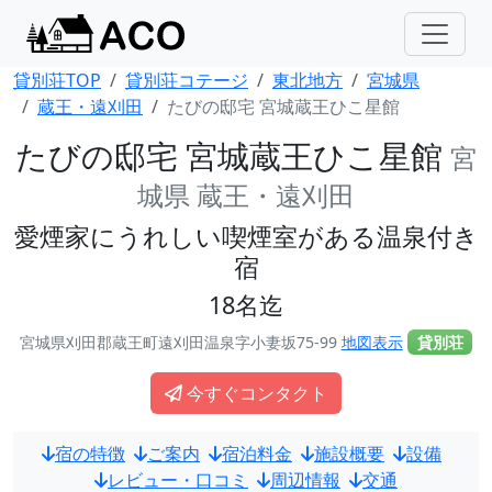
貸別荘TOP
貸別荘コテージ
東北地方
宮城県
蔵王・遠刈田
たびの邸宅 宮城蔵王ひこ星館
たびの邸宅 宮城蔵王ひこ星館
宮
城県 蔵王・遠刈田
愛煙家にうれしい喫煙室がある温泉付き
宿
18名迄
宮城県刈田郡蔵王町遠刈田温泉字小妻坂75-99
地図表示
貸別荘
今すぐコンタクト
宿の特徴
ご案内
宿泊料金
施設概要
設備
レビュー・口コミ
周辺情報
交通