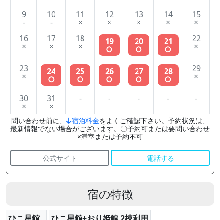
9
10
11
12
13
14
15
-
-
×
×
×
×
×
16
17
18
22
19
20
21
×
×
×
×
○
○
○
23
29
24
25
26
27
28
×
×
○
○
○
○
○
30
31
-
-
-
-
-
×
×
問い合わせ前に、
宿泊料金
をよくご確認下さい。予約状況は、
最新情報でない場合がございます。〇予約可または要問い合わせ
×満室または予約不可
公式サイト
電話する
宿の特徴
ひこ星館
ひこ星館+おり姫館 2棟利用