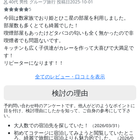
40代 男性 グループ旅行 投稿日2025-10-01
5
今回は数家族でおり姫とひこ星の部屋を利用しました。
部屋数も多くとても綺麗でした！
喫煙部屋もあったけどタバコの匂いも全く無かったので非
喫煙者でも問題ないです。
キッチンも広く子供達がカレーを作って大喜びで大満足で
す！
リピーターになります！！
全てのレビュー・口コミを表示
検討の理由
予約問い合わせ時のアンケートです。他人がどのようなポイントに
目を付け、検討理由にしたかを知って、ご自身の参考にして下さ
い。
大人数での宿泊先を探していた！
（2026/03/31）
初めてコテージに宿泊してみようと閲覧していたとこ
ろ、綺麗で旅館に宿泊よりも魅力的でした。
（2026/0