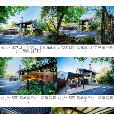
蔵王・遠刈田 たびの邸宅 宮城蔵王
たびの邸宅 宮城蔵王ひこ星館 写真
ひこ星館 貸別荘
2
たびの邸宅 宮城蔵王ひこ星館 写真
たびの邸宅 宮城蔵王ひこ星館 写真
3
4