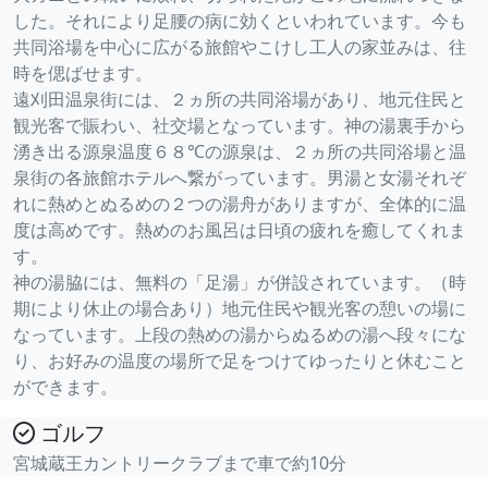
した。それにより足腰の病に効くといわれています。今も
共同浴場を中心に広がる旅館やこけし工人の家並みは、往
時を偲ばせます。
遠刈田温泉街には、２ヵ所の共同浴場があり、地元住民と
観光客で賑わい、社交場となっています。神の湯裏手から
湧き出る源泉温度６８℃の源泉は、２ヵ所の共同浴場と温
泉街の各旅館ホテルへ繋がっています。男湯と女湯それぞ
れに熱めとぬるめの２つの湯舟がありますが、全体的に温
度は高めです。熱めのお風呂は日頃の疲れを癒してくれま
す。
神の湯脇には、無料の「足湯」が併設されています。（時
期により休止の場合あり）地元住民や観光客の憩いの場に
なっています。上段の熱めの湯からぬるめの湯へ段々にな
り、お好みの温度の場所で足をつけてゆったりと休むこと
ができます。
ゴルフ
宮城蔵王カントリークラブまで車で約10分