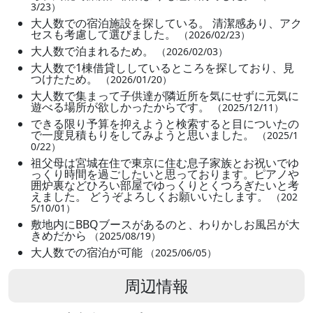
3/23）
大人数での宿泊施設を探している。 清潔感あり、アク
セスも考慮して選びました。
（2026/02/23）
大人数で泊まれるため。
（2026/02/03）
大人数で1棟借貸ししているところを探しており、見
つけたため。
（2026/01/20）
大人数で集まって子供達が隣近所を気にせずに元気に
遊べる場所が欲しかったからです。
（2025/12/11）
できる限り予算を抑えようと検索すると目についたの
で一度見積もりをしてみようと思いました。
（2025/1
0/22）
祖父母は宮城在住で東京に住む息子家族とお祝いでゆ
っくり時間を過ごしたいと思っております。ピアノや
囲炉裏などひろい部屋でゆっくりとくつろぎたいと考
えました。 どうぞよろしくお願いいたします。
（202
5/10/01）
敷地内にBBQブースがあるのと、わりかしお風呂が大
きめだから
（2025/08/19）
大人数での宿泊が可能
（2025/06/05）
周辺情報