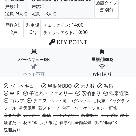
施設タイプ
1
1
戸数:
戸数:
貸別荘
9
18
定員:
人迄
定員:
人迄
14:00
戸数合計
駐車場
チェックイン:
2
6
10:00
戸
台
チェックアウト:
KEY POINT
バーベキューOK
屋根付BBQ
ペット不可
Wi-Fiあり
バーベキュー
屋根付BBQ
大人数
温泉
Wi-Fi
子連れ・ファミリー
素泊まり
温泉近隣
ゴルフ
テニス
ペット可
ログハウス
古民家
ドッグラン
プール
露天風呂
薪ストーブ
合宿・ワーケーション・研修
音楽合宿
カラオケ
卓球
バリアフリー
和室あり
カップル
格安
騒ぎたい
花火OK
大人限定
食事付
全館禁煙
夜の到着OK
送迎あり