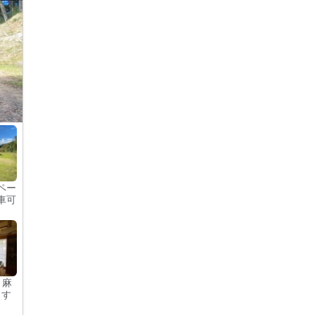
ペー
車可
 麻
ます