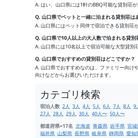
A. はい、山口県には1軒のBBQ可能な貸別
Q. 山口県でペットと一緒に泊まれる貸別荘は
A. 山口県にはペット同伴で宿泊できる貸別
Q. 山口県で10人以上の大人数で泊まれる貸
A. 山口県には10名以上で宿泊可能な大型貸
Q. 山口県でおすすめの貸別荘はどこですか？
A. 山口県でおすすめなのは、ファミリー向
向けなどからお選びいただけます。
カテゴリ検索
宿泊人数
2人
3人
4人
5人
6人
7人
8人
9
27人
28人
29人
30人
40人〜
50人〜
都道府県×17名
北海道
青森県
岩手県
宮城
福井県
山梨県
長野県
岐阜県
静岡県
愛知