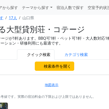
アから探す
テーマから探す
宿泊人数で探す
空室予約状
す
17人
山口県
れる大型貸別荘・コテージ
ジが1軒あります。BBQ可1軒・ペット可1軒・大人数対応1軒と充
ケーション・研修利用にも最適です。
クイック検索
カテゴリ検索
検索条件を開く
地図表示
参考値です。実際の宿泊料金の下限および上限ではありません。
適