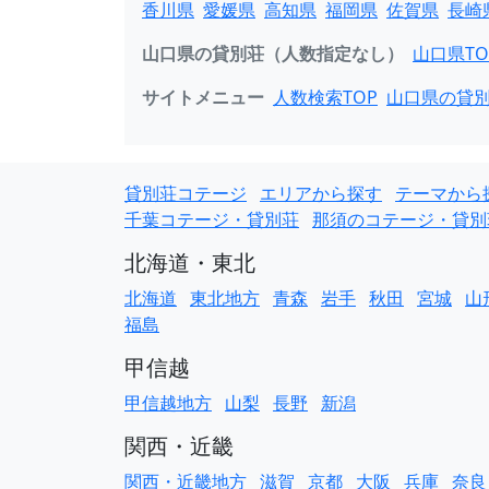
香川県
愛媛県
高知県
福岡県
佐賀県
長崎
山口県の貸別荘（人数指定なし）
山口県TO
サイトメニュー
人数検索TOP
山口県の貸
貸別荘コテージ
エリアから探す
テーマから
千葉コテージ・貸別荘
那須のコテージ・貸別
北海道・東北
北海道
東北地方
青森
岩手
秋田
宮城
山
福島
甲信越
甲信越地方
山梨
長野
新潟
関西・近畿
関西・近畿地方
滋賀
京都
大阪
兵庫
奈良