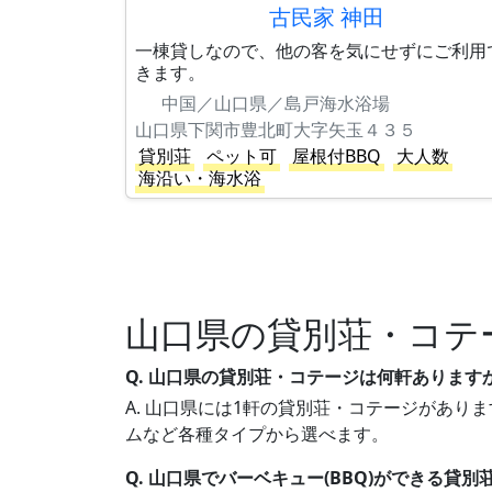
古民家 神田
一棟貸しなので、他の客を気にせずにご利用
きます。
中国／山口県／島戸海水浴場
山口県下関市豊北町大字矢玉４３５
貸別荘
ペット可
屋根付BBQ
大人数
海沿い・海水浴
山口県の貸別荘・コテ
Q. 山口県の貸別荘・コテージは何軒あります
A. 山口県には1軒の貸別荘・コテージがありま
ムなど各種タイプから選べます。
Q. 山口県でバーベキュー(BBQ)ができる貸