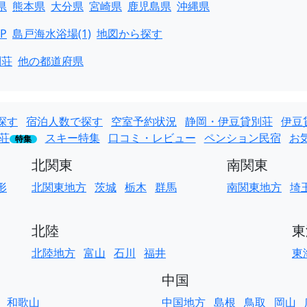
県
熊本県
大分県
宮崎県
鹿児島県
沖縄県
P
島戸海水浴場(1)
地図から探す
別荘
他の都道府県
探す
宿泊人数で探す
空室予約状況
静岡・伊豆貸別荘
伊豆
荘
スキー特集
口コミ・レビュー
ペンション民宿
お
特集
北関東
南関東
形
北関東地方
茨城
栃木
群馬
南関東地方
埼
北陸
東
北陸地方
富山
石川
福井
東
中国
和歌山
中国地方
島根
鳥取
岡山