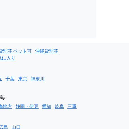
貸別荘 ペット可
沖縄貸別荘
気に入り
玉
千葉
東京
神奈川
海
海地方
静岡・伊豆
愛知
岐阜
三重
広島
山口