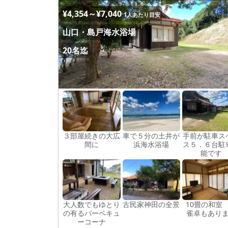
¥4,354～¥7,040
1人あたり目安
山口・島戸海水浴場
20名迄
３部屋続きの大広
車で５分の土井が
手前が駐車ス
間に
浜海水浴場
ス５．６台駐
能です
大人数でもゆとり
古民家神田の全景
10畳の和室
の有るバーベキュ
雀卓もあり
ーコーナ