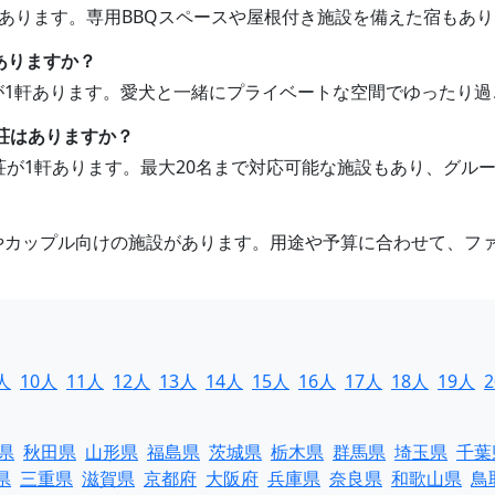
荘があります。専用BBQスペースや屋根付き施設を備えた宿もあ
ありますか？
荘が1軒あります。愛犬と一緒にプライベートな空間でゆったり
別荘はありますか？
別荘が1軒あります。最大20名まで対応可能な施設もあり、グ
けやカップル向けの施設があります。用途や予算に合わせて、フ
人
10人
11人
12人
13人
14人
15人
16人
17人
18人
19人
県
秋田県
山形県
福島県
茨城県
栃木県
群馬県
埼玉県
千葉
県
三重県
滋賀県
京都府
大阪府
兵庫県
奈良県
和歌山県
鳥