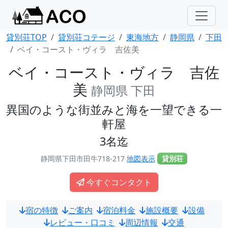
貸別荘TOP
貸別荘コテージ
東海地方
静岡県
下田
ベイ・コースト・ヴィラ 吉佐美
ベイ・コースト・ヴィラ 吉佐
美
静岡県 下田
異国のような街並みと海を一望できる一
軒屋
3名迄
静岡県下田市田牛718-217
地図表示
貸別荘
今すぐコンタクト
宿の特徴
ご案内
宿泊料金
施設概要
設備
レビュー・口コミ
周辺情報
交通