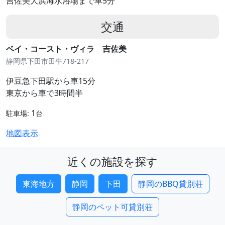
吉佐美大浜海水浴場まで車5分
交通
ベイ・コースト・ヴィラ 吉佐美
静岡県下田市田牛718-217
伊豆急下田駅から車15分
東京から車で3時間半
1
駐車場:
台
地図表示
近くの施設を探す
東海地方
静岡
下田
静岡のBBQ貸別荘
静岡のペット可貸別荘