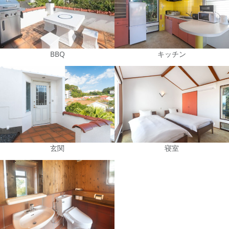
BBQ
キッチン
玄関
寝室