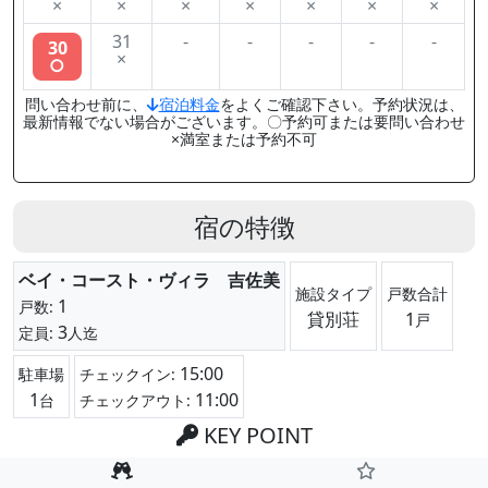
×
×
×
×
×
×
×
31
-
-
-
-
-
30
×
○
問い合わせ前に、
宿泊料金
をよくご確認下さい。予約状況は、
最新情報でない場合がございます。〇予約可または要問い合わせ
×満室または予約不可
宿の特徴
ベイ・コースト・ヴィラ 吉佐美
施設タイプ
戸数合計
1
戸数:
貸別荘
1
戸
3
定員:
人迄
15:00
駐車場
チェックイン:
1
11:00
台
チェックアウト:
KEY POINT