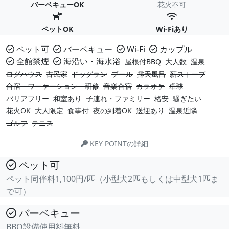
バーベキューOK
花火不可
ペットOK
Wi-Fiあり
ペット可
バーベキュー
Wi-Fi
カップル
全館禁煙
海沿い・海水浴
屋根付BBQ
大人数
温泉
ログハウス
古民家
ドッグラン
プール
露天風呂
薪ストーブ
合宿・ワーケーション・研修
音楽合宿
カラオケ
卓球
バリアフリー
和室あり
子連れ・ファミリー
格安
騒ぎたい
花火OK
大人限定
食事付
夜の到着OK
送迎あり
温泉近隣
ゴルフ
テニス
KEY POINTの詳細
ペット可
ペット同伴料1,100円/匹（小型犬2匹もしくは中型犬1匹ま
で可）
バーベキュー
BBQ設備使用料無料