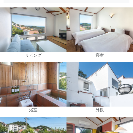
リビング
寝室
浴室
外観