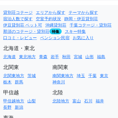
貸別荘コテージ
エリアから探す
テーマから探す
宿泊人数で探す
空室予約状況
静岡・伊豆貸別荘
伊豆貸別荘 ペット可
沖縄貸別荘
千葉コテージ・貸別荘
那須のコテージ・貸別荘
スキー特集
特集
口コミ・レビュー
ペンション民宿
お気に入り
北海道・東北
北海道
東北地方
青森
岩手
秋田
宮城
山形
福島
北関東
南関東
北関東地方
茨城
南関東地方
埼玉
千葉
東京
栃木
群馬
神奈川
甲信越
北陸
甲信越地方
山梨
北陸地方
富山
石川
福井
長野
新潟
東海