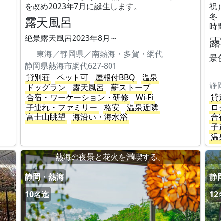
を改め2023年7月に誕生します。
祝
冬
露天風呂
時間
絶景露天風呂2023年8月～
東海／静岡県／南熱海・多賀・網代
景
静岡県熱海市網代627-801
貸別荘
ペット可
屋根付BBQ
温泉
静
ドッグラン
露天風呂
薪ストーブ
合宿・ワーケーション・研修
Wi-Fi
貸
子連れ・ファミリー
格安
温泉近隣
ロ
富士山眺望
海沿い・海水浴
合
子
温
熱海の夜景と花火を満喫する。
静岡・熱海
静
10名迄
1