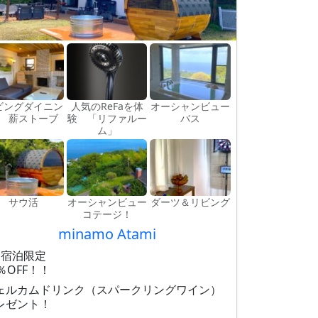
ビングダイニン
人気のReFaを体
オーシャンビュー
 薪ストーブ
験 「リファルー
バス
ム」
サウ活
オーシャンビュー
ダーツ＆リビング
コテージ！
minamo Atami
月宿泊限定
0％OFF！！
ェルカムドリンク（スパークリングワイン）
レゼント！