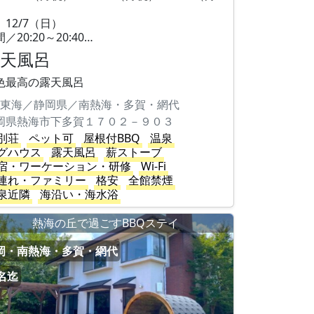
）
 12/7（日）
／20:20～20:40…
露天風呂
色最高の露天風呂
東海／静岡県／南熱海・多賀・網代
岡県熱海市下多賀１７０２－９０３
別荘
ペット可
屋根付BBQ
温泉
グハウス
露天風呂
薪ストーブ
宿・ワーケーション・研修
Wi-Fi
連れ・ファミリー
格安
全館禁煙
泉近隣
海沿い・海水浴
熱海の丘で過ごすBBQステイ
岡・南熱海・多賀・網代
2名迄