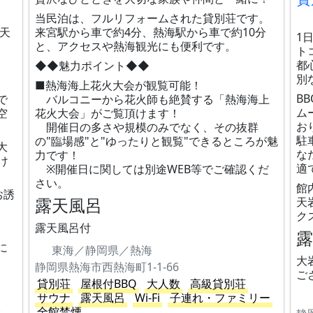
当民泊は、フルリフォームされた貸別荘です。
露天
来宮駅から車で約4分、熱海駅から車で約10分
1
と、アクセスや熱海観光にも便利です。
ト
都
◆◆魅力ポイント◆◆
別
■熱海海上花火大会が観覧可能！
B
で
バルコニーから花火師も絶賛する「熱海海上
ム
空
花火大会」がご覧頂けます！
お
開催日の多さや規模のみでなく、その抜群
駐
の"臨場感"と"ゆったりと観覧"できるところが魅
大
な
力です！
け
適
※開催日に関しては別途WEB等でご確認くだ
さい。
館
お誘
露天風呂
天
クス
露天風呂付
に
東海／静岡県／熱海
大
静岡県熱海市西熱海町1-1-66
ご
貸別荘
屋根付BBQ
大人数
高級貸別荘
サウナ
露天風呂
Wi-Fi
子連れ・ファミリー
。
全館禁煙