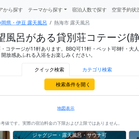
アから探す
テーマから探す
宿泊人数で探す
空室予約状
静岡県・伊豆 露天風呂
熱海市 露天風呂
風呂がある貸別荘コテージ(静岡
テージが11軒あります。BBQ可11軒・ペット可8軒・大人数対応
、開放感あふれる入浴をお楽しみください。
クイック検索
カテゴリ検索
検索条件を開く
地図表示
参考値です。実際の宿泊料金の下限および上限ではありません。
ー
ジャグジー・露天風呂・サウナ可