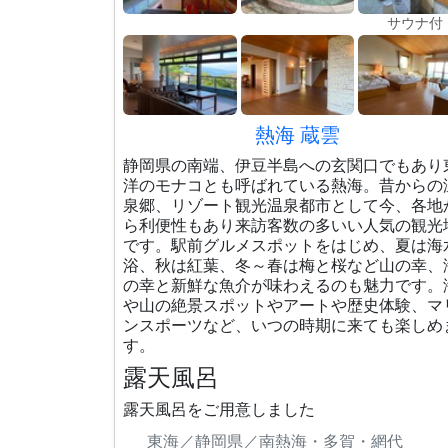
サウナ付
熱海 蔵雲
静岡県の南端、伊豆半島への玄関口でもあり
洋のモナコとも呼ばれている熱海。昔からの
泉郷、リゾート観光温泉都市として今、各地
ら利便性もあり来訪客数の多いい人気の観光
です。駅前グルメスポットをはじめ、夏は海
浴、秋は紅葉、冬～春は梅と桜など山の幸、
の幸と新鮮な魚介が味わえるのも魅力です。
や山の絶景スポットやアートや歴史体験、マ
ンスポーツなど、いつの時期に来ても楽しめ
す。
露天風呂
露天風呂をご用意しました
東海／静岡県／南熱海・多賀・網代