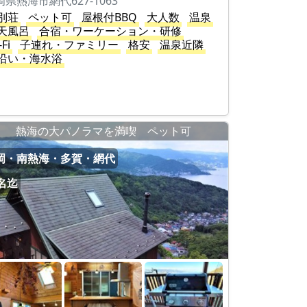
岡県熱海市網代627-1063
別荘
ペット可
屋根付BBQ
大人数
温泉
天風呂
合宿・ワーケーション・研修
-Fi
子連れ・ファミリー
格安
温泉近隣
沿い・海水浴
熱海の大パノラマを満喫 ペット可
岡・南熱海・多賀・網代
5名迄