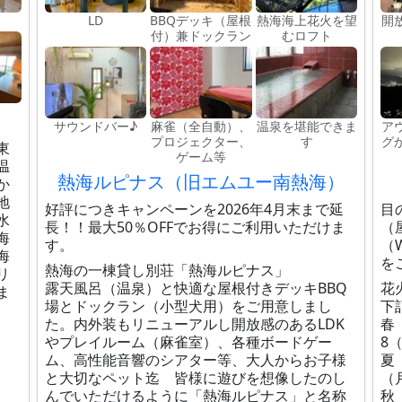
LD
BBQデッキ（屋根
熱海海上花火を望
開
付）兼ドックラン
むロフト
サウンドバー♪
麻雀（全自動）、
温泉を堪能できま
ア
プロジェクター、
す
グ
東
ゲーム等
温
熱海ルピナス（旧エムユー南熱海）
か
地
好評につきキャンペーンを2026年4月末まで延
目
水
長！！最大50％OFFでお得にご利用いただけま
（
海
す。
（
海
を
熱海の一棟貸し別荘「熱海ルピナス」
リ
露天風呂（温泉）と快適な屋根付きデッキBBQ
花
ま
場とドックラン（小型犬用）をご用意しまし
下
た。内外装もリニューアルし開放感のあるLDK
春
やプレイルーム（麻雀室）、各種ボードゲー
8
ム、高性能音響のシアター等、大人からお子様
夏
と大切なペット迄 皆様に遊びを想像したのし
（
んでいただけるように「熱海ルピナス」と名称
秋