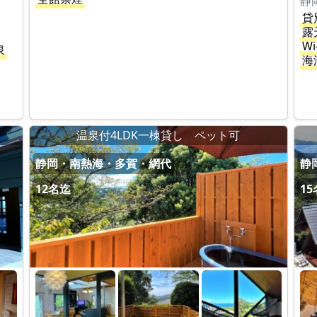
静
貸
露
Wi
泉
海
温泉付4LDK一棟貸し ペット可
静岡・南熱海・多賀・網代
静
12名迄
1