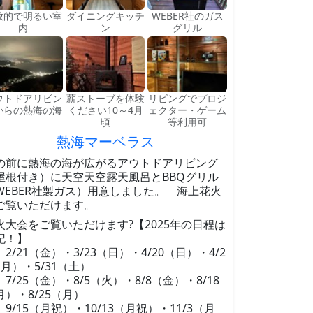
放的で明るい室
ダイニングキッチ
WEBER社のガス
内
ン
グリル
ウトドアリビン
薪ストーブを体験
リビングでプロジ
からの熱海の海
ください10～4月
ェクター・ゲーム
頃
等利用可
熱海マーベラス
の前に熱海の海が広がるアウトドアリビング
屋根付き）に天空天空露天風呂とBBQグリル
WEBER社製ガス）用意しました。 海上花火
ご覧いただけます。
火大会をご覧いただけます?【2025年の日程は
記！】
 2/21（金）・3/23（日）・4/20（日）・4/2
（月）・5/31（土）
 7/25（金）・8/5（火）・8/8（金）・8/18
月）・8/25（月）
 9/15（月祝）・10/13（月祝）・11/3（月