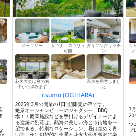
グ
ジャグジー
サウナ ロウリュ
ダイニングキッチ
リ
可能
ン
グ
花火大会は窓の右
温泉を用意しまし
手から望みます
た
itsumo (OGIHARA)
2025年3月の開業の1日1組限定の宿です。
延
7
絶景オーシャンビューのジャグジー、BBQ
ま
2
場！！商業施設などを手掛けるデザイナーによ
る建築の別荘は、熱海の美しい海と市街地を一
ウ
望できる、特別なロケーション。昼は煌めく青
な
プ
い海、夜は幻想的な夜景と花火大会を贅沢に楽