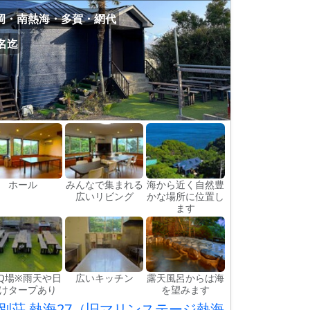
岡・南熱海・多賀・網代
5名迄
ホール
みんなで集まれる
海から近く自然豊
広いリビング
かな場所に位置し
ます
BQ場※雨天や日
広いキッチン
露天風呂からは海
けタープあり
を望みます
別荘 熱海27（旧マリンステージ熱海