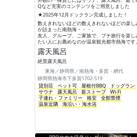
外観の一棟貸しにはサウナ、露天風呂、庭でB
Qなど充実のコンテンツをご用意しました
★2025年12月ドックラン完成しました！
数えきれないほどの数えきれないほどの楽し
が詰まった南熱海・・・。
友人、グループ、ご家族で、プチ旅行を楽し
たい人にお薦めなのが温泉観光都市熱海です
露天風呂
絶景露天風呂
東海／静岡県／南熱海・多賀・網代
静岡県熱海市下多賀1702-519
貸別荘
ペット可
屋根付BBQ
ドッグラン
サウナ
露天風呂
薪ストーブ
Wi-Fi
子連れ・ファミリー
格安
全館禁煙
温泉近隣
海沿い・海水浴