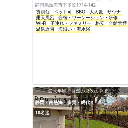
静岡県熱海市下多賀1714-142
貸別荘
ペット可
BBQ
大人数
サウナ
露天風呂
合宿・ワーケーション・研修
Wi-Fi
子連れ・ファミリー
格安
全館禁煙
温泉近隣
海沿い・海水浴
最大半額！自然の息吹の中で・・・
静岡・南熱海・多賀・網代
10名迄