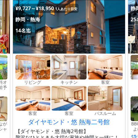
¥9,727～¥18,950
静
1人あたり目安
静岡・熱海
2
14名迄
料オ
リビング
キッチン
客室
前予
客室
客室
バスルーム
ダイヤモンド・悠 熱海二号館
なが
B
シャ
よ
【ダイヤモンド・悠 熱海2号館】
貸
贅沢なひとときを大切な家族や仲間と一緒に！