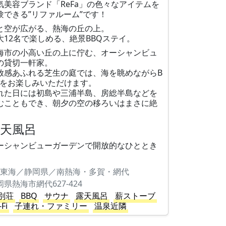
気美容ブランド「ReFa」の色々なアイテムを
験できる”リファルーム”です！
と空が広がる、熱海の丘の上。
大12名で楽しめる、絶景BBQステイ。
海市の小高い丘の上に佇む、オーシャンビュ
の貸切一軒家。
放感あふれる芝生の庭では、海を眺めながらB
Qをお楽しみいただけます。
れた日には初島や三浦半島、房総半島などを
むこともでき、朝夕の空の移ろいはまさに絶
。
露天風呂
ーシャンビューガーデンで開放的なひととき
東海／静岡県／南熱海・多賀・網代
岡県熱海市網代627-424
別荘
BBQ
サウナ
露天風呂
薪ストーブ
-Fi
子連れ・ファミリー
温泉近隣