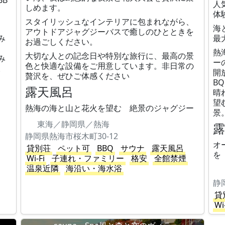
B
人
しめます。
体
スタイリッシュなインテリアに包まれながら、
海
アウトドアジャグジーバスで癒しのひとときを
み
最
お過ごしください。
熱
大切な人との記念日や特別な旅行に、最高の景
み
ー
色と快適な設備をご用意しています。非日常の
。
開
贅沢を、ぜひご体感ください
B
露天風呂
晴
望
熱海の海と山と花火を望む 絶景のジャグジー
景
東海／静岡県／熱海
静岡県熱海市桜木町30-12
オ
貸別荘
ペット可
BBQ
サウナ
露天風呂
を
Wi-Fi
子連れ・ファミリー
格安
全館禁煙
温泉近隣
海沿い・海水浴
静
貸
Wi