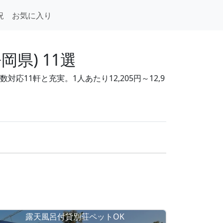
況
お気に入り
県) 11選
11軒と充実。1人あたり12,205円～12,9
露天風呂付貸別荘ペットOK