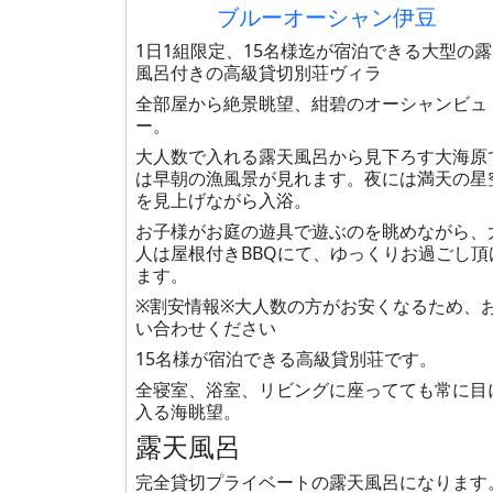
ブルーオーシャン伊豆
1日1組限定、15名様迄が宿泊できる大型の
風呂付きの高級貸切別荘ヴィラ
全部屋から絶景眺望、紺碧のオーシャンビュ
ー。
大人数で入れる露天風呂から見下ろす大海原
は早朝の漁風景が見れます。夜には満天の星
を見上げながら入浴。
お子様がお庭の遊具で遊ぶのを眺めながら、
人は屋根付きBBQにて、ゆっくりお過ごし頂
ます。
※割安情報※大人数の方がお安くなるため、
い合わせください
15名様が宿泊できる高級貸別荘です。
全寝室、浴室、リビングに座ってても常に目
入る海眺望。
露天風呂
完全貸切プライベートの露天風呂になります