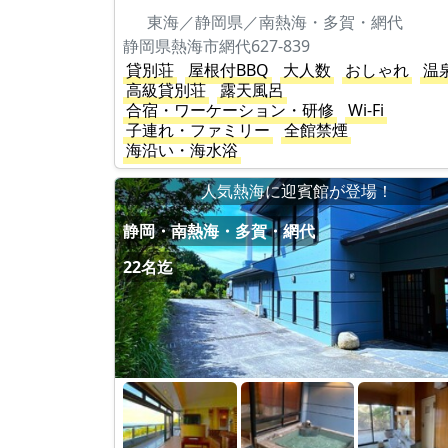
東海／静岡県／南熱海・多賀・網代
静岡県熱海市網代627-839
貸別荘
屋根付BBQ
大人数
おしゃれ
温
高級貸別荘
露天風呂
合宿・ワーケーション・研修
Wi-Fi
子連れ・ファミリー
全館禁煙
海沿い・海水浴
人気熱海に迎賓館が登場！
静岡・南熱海・多賀・網代
22名迄