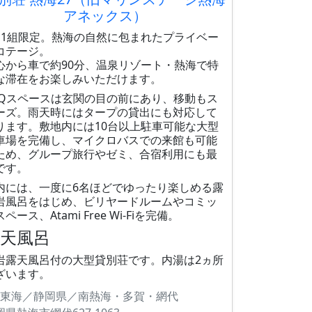
アネックス）
日1組限定。熱海の自然に包まれたプライベー
コテージ。
心から車で約90分、温泉リゾート・熱海で特
な滞在をお楽しみいただけます。
BQスペースは玄関の目の前にあり、移動もス
ーズ。雨天時にはタープの貸出にも対応して
ります。敷地内には10台以上駐車可能な大型
車場を完備し、マイクロバスでの来館も可能
ため、グループ旅行やゼミ、合宿利用にも最
です。
内には、一度に6名ほどでゆったり楽しめる露
岩風呂をはじめ、ビリヤードルームやコミッ
ペース、Atami Free Wi-Fiを完備。
露天風呂
岩露天風呂付の大型貸別荘です。内湯は2ヵ所
ざいます。
東海／静岡県／南熱海・多賀・網代