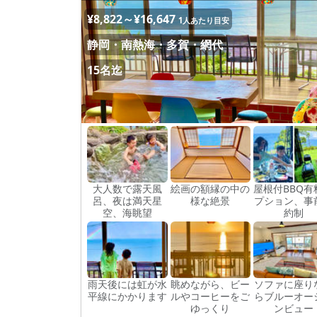
¥8,822～¥16,647
1人あたり目安
静岡・南熱海・多賀・網代
15名迄
大人数で露天風
絵画の額縁の中の
屋根付BBQ有
呂、夜は満天星
様な絶景
プション、事
空、海眺望
約制
雨天後には虹が水
眺めながら、ビー
ソファに座り
平線にかかります
ルやコーヒーをご
らブルーオー
ゆっくり
ンビュー