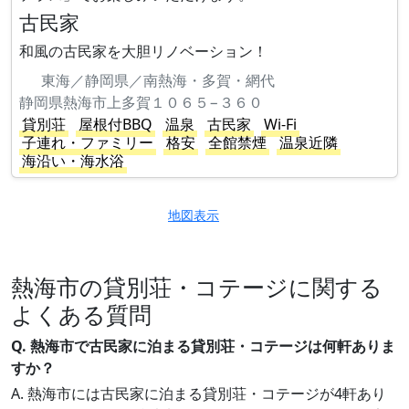
古民家
和風の古民家を大胆リノベーション！
東海／静岡県／南熱海・多賀・網代
静岡県熱海市上多賀１０６５−３６０
貸別荘
屋根付BBQ
温泉
古民家
Wi-Fi
子連れ・ファミリー
格安
全館禁煙
温泉近隣
海沿い・海水浴
地図表示
熱海市の貸別荘・コテージに関する
よくある質問
Q. 熱海市で古民家に泊まる貸別荘・コテージは何軒ありま
すか？
A. 熱海市には古民家に泊まる貸別荘・コテージが4軒あり