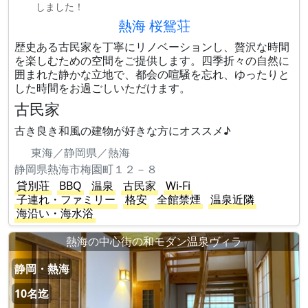
しました！
熱海 桜鴛荘
歴史ある古民家を丁寧にリノベーションし、贅沢な時間
を楽しむための空間をご提供します。四季折々の自然に
囲まれた静かな立地で、都会の喧騒を忘れ、ゆったりと
した時間をお過ごしいただけます。
古民家
古き良き和風の建物が好きな方にオススメ♪
東海／静岡県／熱海
静岡県熱海市梅園町１２－８
貸別荘
BBQ
温泉
古民家
Wi-Fi
子連れ・ファミリー
格安
全館禁煙
温泉近隣
海沿い・海水浴
熱海の中心街の和モダン温泉ヴィラ
静岡・熱海
10名迄