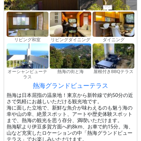
リビング和室
リビングダイニング
ダイニング
オーシャンビューテ
熱海の街と海
屋根付きBBQテラス
ラス
熱海グランドビューテラス
熱海は日本屈指の温泉地！東京から新幹線で約50分の近
さで気軽にお越しいただける観光地です。
海に面した立地で、新鮮な魚介が味わえるのも魅う海の
幸や山の幸、絶景スポット、アートや歴史体験スポット
まで、熱海の観光を思う存分、満喫いただけます。
熱海駅より伊豆多賀方面へ約8km、お車で約15分。海、
山など充実したロケーションの中「熱海グランドビュー
テラス」でお楽しみいただけます。