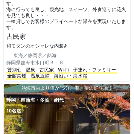
す。
海に行っても良し、観光地、スイーツ、外食巡りに花火
を見ても良し・・・
一棟貸しでお客様のプライベートな滞在を実現いたしま
す。
古民家
和モダンのオシャレな内装♪
東海／静岡県／熱海
静岡県熱海市水口町３－６
貸別荘
温泉
古民家
Wi-Fi
子連れ・ファミリー
全館禁煙
温泉近隣
海沿い・海水浴
熱海市内より僅か15分、海一望の好立地！
静岡・南熱海・多賀・網代
10名迄