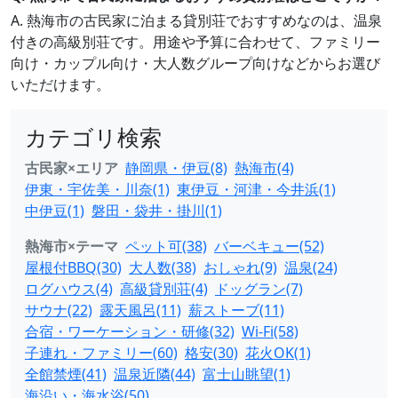
A. 熱海市の古民家に泊まる貸別荘でおすすめなのは、温泉
付きの高級別荘です。用途や予算に合わせて、ファミリー
向け・カップル向け・大人数グループ向けなどからお選び
いただけます。
カテゴリ検索
古民家×エリア
静岡県・伊豆(8)
熱海市(4)
伊東・宇佐美・川奈(1)
東伊豆・河津・今井浜(1)
中伊豆(1)
磐田・袋井・掛川(1)
熱海市×テーマ
ペット可(38)
バーベキュー(52)
屋根付BBQ(30)
大人数(38)
おしゃれ(9)
温泉(24)
ログハウス(4)
高級貸別荘(4)
ドッグラン(7)
サウナ(22)
露天風呂(11)
薪ストーブ(11)
合宿・ワーケーション・研修(32)
Wi-Fi(58)
子連れ・ファミリー(60)
格安(30)
花火OK(1)
全館禁煙(41)
温泉近隣(44)
富士山眺望(1)
海沿い・海水浴(50)