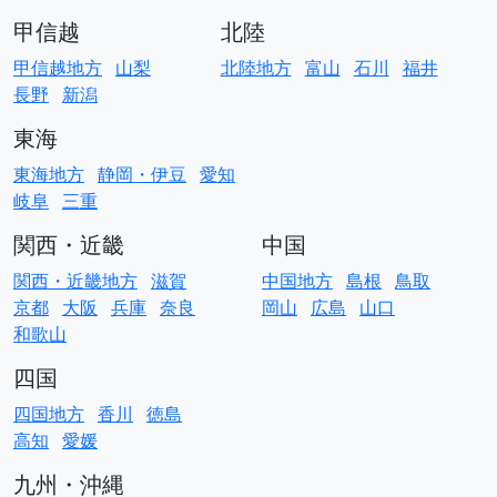
甲信越
北陸
甲信越地方
山梨
北陸地方
富山
石川
福井
長野
新潟
東海
東海地方
静岡・伊豆
愛知
岐阜
三重
関西・近畿
中国
関西・近畿地方
滋賀
中国地方
島根
鳥取
京都
大阪
兵庫
奈良
岡山
広島
山口
和歌山
四国
四国地方
香川
徳島
高知
愛媛
九州・沖縄