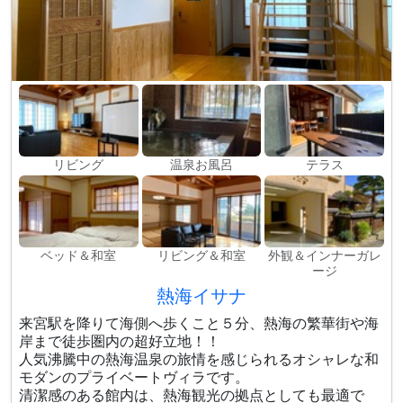
リビング
温泉お風呂
テラス
ベッド＆和室
リビング＆和室
外観＆インナーガレ
ージ
熱海イサナ
来宮駅を降りて海側へ歩くこと５分、熱海の繁華街や海
岸まで徒歩圏内の超好立地！！
人気沸騰中の熱海温泉の旅情を感じられるオシャレな和
モダンのプライベートヴィラです。
清潔感のある館内は、熱海観光の拠点としても最適で