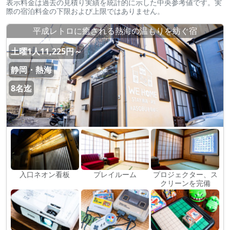
表示料金は過去の見積り実績を統計的に示した中央参考値です。実
際の宿泊料金の下限および上限ではありません。
平成レトロに癒される熱海の温もりを紡ぐ宿
土曜1人11,225円～
静岡・熱海
8名迄
入口ネオン看板
プレイルーム
プロジェクター、ス
クリーンを完備