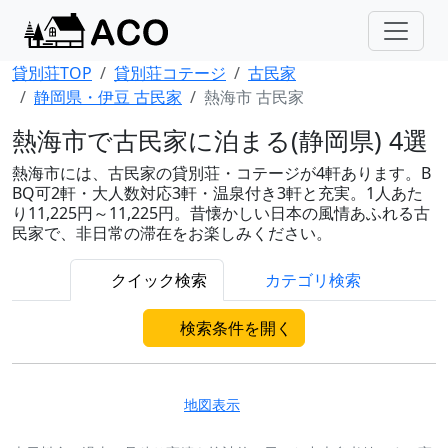
貸別荘TOP
貸別荘コテージ
古民家
静岡県・伊豆 古民家
熱海市 古民家
熱海市で古民家に泊まる(静岡県) 4選
熱海市には、古民家の貸別荘・コテージが4軒あります。B
BQ可2軒・大人数対応3軒・温泉付き3軒と充実。1人あた
り11,225円～11,225円。昔懐かしい日本の風情あふれる古
民家で、非日常の滞在をお楽しみください。
クイック検索
カテゴリ検索
検索条件を開く
地図表示