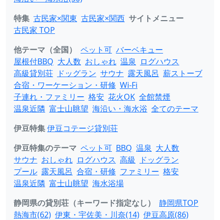
特集
古民家×関東
古民家×関西
サイトメニュー
古民家 TOP
他テーマ（全国）
ペット可
バーベキュー
屋根付BBQ
大人数
おしゃれ
温泉
ログハウス
高級貸別荘
ドッグラン
サウナ
露天風呂
薪ストーブ
合宿・ワーケーション・研修
Wi-Fi
子連れ・ファミリー
格安
花火OK
全館禁煙
温泉近隣
富士山眺望
海沿い・海水浴
全てのテーマ
伊豆特集
伊豆コテージ貸別荘
伊豆特集のテーマ
ペット可
BBQ
温泉
大人数
サウナ
おしゃれ
ログハウス
高級
ドッグラン
プール
露天風呂
合宿・研修
ファミリー
格安
温泉近隣
富士山眺望
海水浴場
静岡県の貸別荘（キーワード指定なし）
静岡県TOP
熱海市(62)
伊東・宇佐美・川奈(14)
伊豆高原(86)