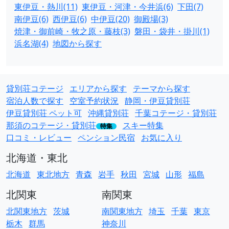
東伊豆・熱川(11)
東伊豆・河津・今井浜(6)
下田(7)
南伊豆(6)
西伊豆(6)
中伊豆(20)
御殿場(3)
焼津・御前崎・牧之原・藤枝(3)
磐田・袋井・掛川(1)
浜名湖(4)
地図から探す
貸別荘コテージ
エリアから探す
テーマから探す
宿泊人数で探す
空室予約状況
静岡・伊豆貸別荘
伊豆貸別荘 ペット可
沖縄貸別荘
千葉コテージ・貸別荘
那須のコテージ・貸別荘
スキー特集
特集
口コミ・レビュー
ペンション民宿
お気に入り
北海道・東北
北海道
東北地方
青森
岩手
秋田
宮城
山形
福島
北関東
南関東
北関東地方
茨城
南関東地方
埼玉
千葉
東京
栃木
群馬
神奈川