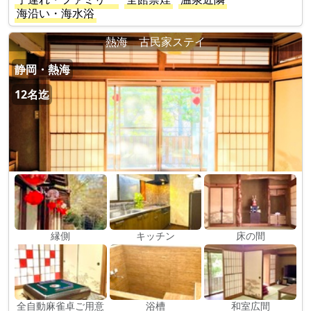
海沿い・海水浴
熱海 古民家ステイ
静岡・熱海
12名迄
縁側
キッチン
床の間
全自動麻雀卓ご用意
浴槽
和室広間