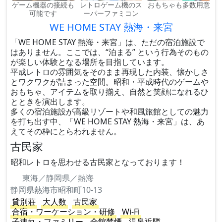
ゲーム機器の接続も
レトロゲーム機のス
おもちゃも多数用意
可能です
ーパーファミコン
WE HOME STAY 熱海・来宮
「WE HOME STAY 熱海・来宮」は、ただの宿泊施設で
はありません。ここでは、“泊まる” という行為そのもの
が楽しい体験となる場所を目指しています。
平成レトロの雰囲気をそのまま再現した内装、懐かしさ
とワクワクが詰まった空間。昭和・平成時代のゲームや
おもちゃ、アイテムを取り揃え、自然と笑顔になれるひ
とときを演出します。
多くの宿泊施設が高級リゾートや和風旅館としての魅力
を打ち出す中、「WE HOME STAY 熱海・来宮」は、あ
えてその枠にとらわれません。
古民家
昭和レトロを思わせる古民家となっております！
東海／静岡県／熱海
静岡県熱海市昭和町10-13
貸別荘
大人数
古民家
合宿・ワーケーション・研修
Wi-Fi
子連れ・ファミリー
全館禁煙
温泉近隣