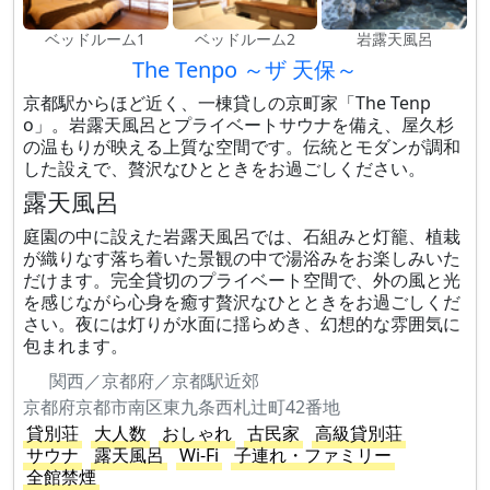
ベッドルーム1
ベッドルーム2
岩露天風呂
The Tenpo ～ザ 天保～
京都駅からほど近く、一棟貸しの京町家「The Tenp
o」。岩露天風呂とプライベートサウナを備え、屋久杉
の温もりが映える上質な空間です。伝統とモダンが調和
した設えで、贅沢なひとときをお過ごしください。
露天風呂
庭園の中に設えた岩露天風呂では、石組みと灯籠、植栽
が織りなす落ち着いた景観の中で湯浴みをお楽しみいた
だけます。完全貸切のプライベート空間で、外の風と光
を感じながら心身を癒す贅沢なひとときをお過ごしくだ
さい。夜には灯りが水面に揺らめき、幻想的な雰囲気に
包まれます。
関西／京都府／京都駅近郊
京都府京都市南区東九条西札辻町42番地
貸別荘
大人数
おしゃれ
古民家
高級貸別荘
サウナ
露天風呂
Wi-Fi
子連れ・ファミリー
全館禁煙