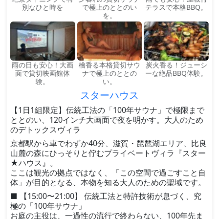
別なひと時を
で極上のととのい
テラスで本格BBQ。
を。
雨の日も安心！大画
檜香る本格貸切サウ
炭火香る！ジューシ
面で貸切映画館体
ナで極上のととの
ーな絶品BBQ体験。
験。
い。
スターハウス
【1日1組限定】伝統工法の「100年サウナ」で極限まで
ととのい、120インチ大画面で夜を明かす。大人のため
のデトックスヴィラ
京都駅から車でわずか40分、滋賀・琵琶湖エリア、比良
山麓の森にひっそりと佇むプライベートヴィラ『スター
★ハウス』。
ここは観光の拠点ではなく、「この空間で過ごすこと自
体」が目的となる、本物を知る大人のための聖域です。
■ 【15:00〜21:00】 伝統工法と特許技術が息づく、究
極の「100年サウナ」
お庭の主役は、一過性の流行で終わらない、100年先ま