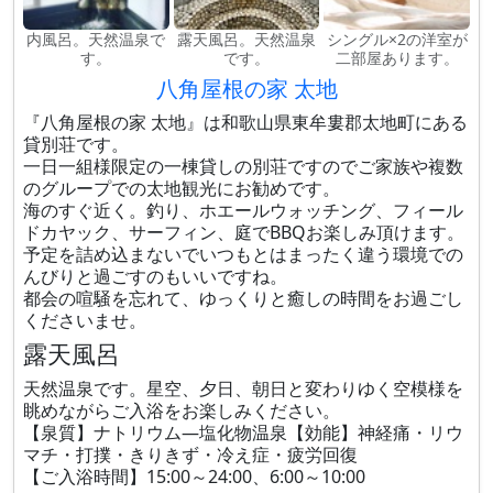
内風呂。天然温泉で
露天風呂。天然温泉
シングル×2の洋室が
す。
です。
二部屋あります。
八角屋根の家 太地
『八角屋根の家 太地』は和歌山県東牟婁郡太地町にある
貸別荘です。
一日一組様限定の一棟貸しの別荘ですのでご家族や複数
のグループでの太地観光にお勧めです。
海のすぐ近く。釣り、ホエールウォッチング、フィール
ドカヤック、サーフィン、庭でBBQお楽しみ頂けます。
予定を詰め込まないでいつもとはまったく違う環境での
んびりと過ごすのもいいですね。
都会の喧騒を忘れて、ゆっくりと癒しの時間をお過ごし
くださいませ。
露天風呂
天然温泉です。星空、夕日、朝日と変わりゆく空模様を
眺めながらご入浴をお楽しみください。
【泉質】ナトリウム―塩化物温泉【効能】神経痛・リウ
マチ・打撲・きりきず・冷え症・疲労回復
【ご入浴時間】15:00～24:00、6:00～10:00