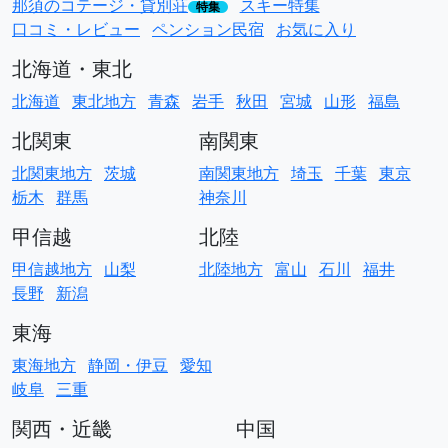
那須のコテージ・貸別荘
スキー特集
特集
口コミ・レビュー
ペンション民宿
お気に入り
北海道・東北
北海道
東北地方
青森
岩手
秋田
宮城
山形
福島
北関東
南関東
北関東地方
茨城
南関東地方
埼玉
千葉
東京
栃木
群馬
神奈川
甲信越
北陸
甲信越地方
山梨
北陸地方
富山
石川
福井
長野
新潟
東海
東海地方
静岡・伊豆
愛知
岐阜
三重
関西・近畿
中国