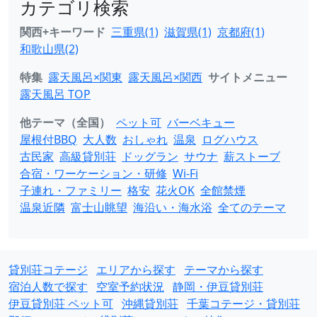
カテゴリ検索
関西+キーワード
三重県(1)
滋賀県(1)
京都府(1)
和歌山県(2)
特集
露天風呂×関東
露天風呂×関西
サイトメニュー
露天風呂 TOP
他テーマ（全国）
ペット可
バーベキュー
屋根付BBQ
大人数
おしゃれ
温泉
ログハウス
古民家
高級貸別荘
ドッグラン
サウナ
薪ストーブ
合宿・ワーケーション・研修
Wi-Fi
子連れ・ファミリー
格安
花火OK
全館禁煙
温泉近隣
富士山眺望
海沿い・海水浴
全てのテーマ
貸別荘コテージ
エリアから探す
テーマから探す
宿泊人数で探す
空室予約状況
静岡・伊豆貸別荘
伊豆貸別荘 ペット可
沖縄貸別荘
千葉コテージ・貸別荘