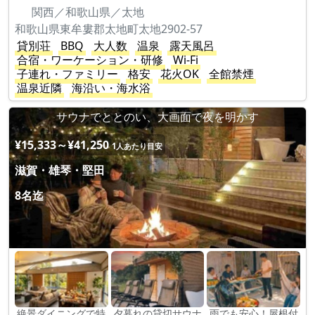
関西／和歌山県／太地
和歌山県東牟婁郡太地町太地2902-57
貸別荘
BBQ
大人数
温泉
露天風呂
合宿・ワーケーション・研修
Wi-Fi
子連れ・ファミリー
格安
花火OK
全館禁煙
温泉近隣
海沿い・海水浴
サウナでととのい、大画面で夜を明かす
¥15,333～¥41,250
1人あたり目安
滋賀・雄琴・堅田
8名迄
絶景ダイニングで特
夕暮れの貸切サウナ
雨でも安心！屋根付