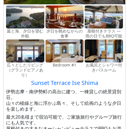
庭と海、夕日を望む
夕日を眺めながらの
屋根付きテラス ―
外観
食事
雨の日でもBBQ可能
広々としたリビング
Bedroom #1
お風呂とシャワー付
（グランドピアノあ
きバスルーム
り）
Sunset Terrace Ise Shima
伊勢志摩・南伊勢町の高台に建つ、一棟貸しの絶景貸別
荘。
山々の稜線と海に浮かぶ島々、そして絵画のような夕日
を楽しめます。
最大20名様まで宿泊可能で、ご家族旅行やグループ旅行
にも人気です。
屋根付きの大きなオーシャンビューテラスでBBQもお楽