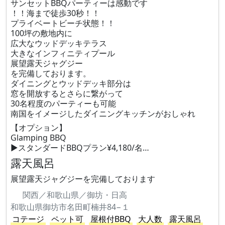
サンセットBBQパーティーは感動です
！！海まで徒歩30秒！！
プライベートビーチ状態！！
100坪の敷地内に
広大なウッドデッキテラス
大きなインフィニティプール
展望露天ジャグジー
を完備しております。
ダイニングとウッドデッキ部分は
窓を開放するとさらに繋がって
30名程度のパーティーも可能
南国をイメージしたダイニングキッチンがおしゃれ
【オプション】
Glamping BBQ
▶︎スタンダードBBQプラン¥4,180/名…
露天風呂
展望露天ジャグジーを完備しております
関西／和歌山県／御坊・日高
和歌山県御坊市名田町楠井84−１
コテージ
ペット可
屋根付BBQ
大人数
露天風呂