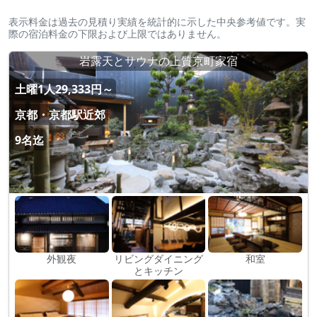
表示料金は過去の見積り実績を統計的に示した中央参考値です。実
際の宿泊料金の下限および上限ではありません。
岩露天とサウナの上質京町家宿
土曜1人29,333円～
京都・京都駅近郊
9名迄
外観夜
リビングダイニング
和室
とキッチン