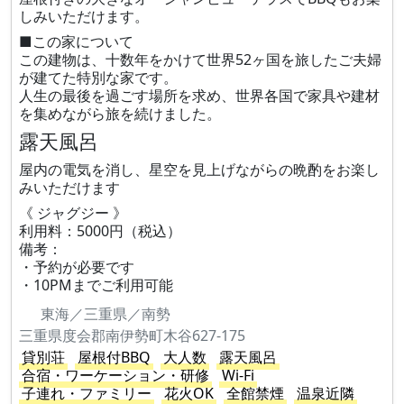
しみいただけます。
■この家について
この建物は、十数年をかけて世界52ヶ国を旅したご夫婦
が建てた特別な家です。
人生の最後を過ごす場所を求め、世界各国で家具や建材
を集めながら旅を続けました。
露天風呂
屋内の電気を消し、星空を見上げながらの晩酌をお楽し
みいただけます
《 ジャグジー 》
利用料：5000円（税込）
備考：
・予約が必要です
・10PMまでご利用可能
東海／三重県／南勢
三重県度会郡南伊勢町木谷627-175
貸別荘
屋根付BBQ
大人数
露天風呂
合宿・ワーケーション・研修
Wi-Fi
子連れ・ファミリー
花火OK
全館禁煙
温泉近隣