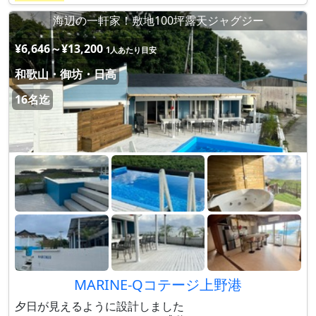
海辺の一軒家！敷地100坪露天ジャグジー
¥6,646～¥13,200
1人あたり目安
和歌山・御坊・日高
16名迄
MARINE-Qコテージ上野港
夕日が見えるように設計しました