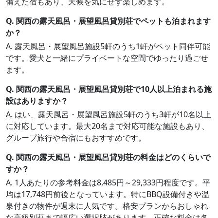
備えた宿もあり、天候を気にせず楽しめます。
Q. 関西の露天風呂・展望風呂貸別荘でペットも泊まれます
か？
A. 露天風呂・展望風呂施設5軒のうち1軒がペット同伴可能
です。愛犬と一緒にプライベートな空間でゆったり過ごせ
ます。
Q. 関西の露天風呂・展望風呂貸別荘で10人以上泊まれる施
設はありますか？
A. はい、露天風呂・展望風呂施設5軒のうち3軒が10名以上
に対応しています。最大20名まで対応可能な施設もあり、
グループ旅行や合宿にもおすすめです。
Q. 関西の露天風呂・展望風呂貸別荘の料金はどのくらいで
すか？
A. 1人あたりの参考料金は8,485円～29,333円程度です。平
均は17,748円前後となっています。特にBBQ設備付きや温
泉付きの物件が週末に人気です。格安プランからおしゃれ
な高級別荘まで幅広い選択肢があります。正確な料金は各