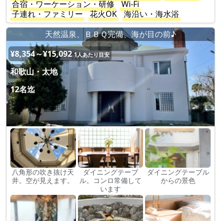
合宿・ワーケーション・研修
Wi-Fi
子連れ・ファミリー
花火OK
海沿い・海水浴
天然温泉、ＢＢＱ完備、海が目の前♪
¥8,354～¥15,092
1人あたり目安
和歌山・太地
12名迄
八角形の吹き抜け天
ダイニングテーブ
ダイニングテーブル
井。空が見えます。
ル。コンロ常備して
からの景色
います