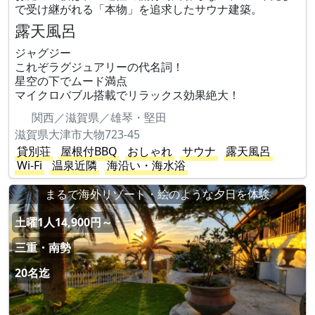
で受け継がれる「本物」を追求したサウナ建築。
露天風呂
ジャグジー
これぞラグジュアリーの代名詞！
星空の下でムード満点
マイクロバブル搭載でリラックス効果絶大！
関西／滋賀県／雄琴・堅田
滋賀県大津市大物723-45
貸別荘
屋根付BBQ
おしゃれ
サウナ
露天風呂
Wi-Fi
温泉近隣
海沿い・海水浴
まるで海外リゾート・絵のような夕日を体験
土曜1人14,900円～
三重・南勢
20名迄