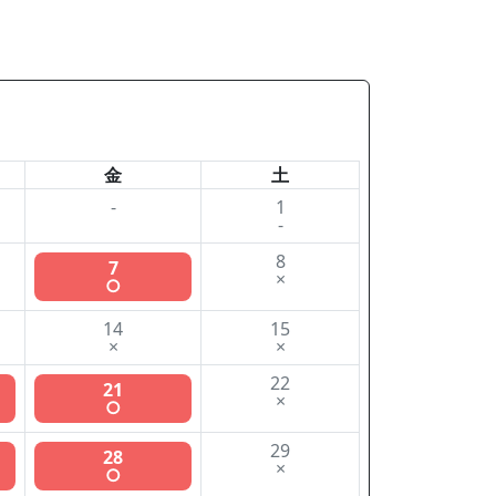
金
土
-
1
-
8
7
×
○
14
15
×
×
22
21
×
○
29
28
×
○