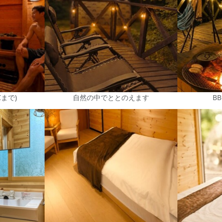
℃まで)
自然の中でととのえます
B