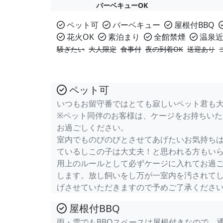
バーベキューOK
ペット可
バーベキュー
屋根付BBQ
花火OK
素泊まり
全館禁煙
温泉近
騒ぎたい
大人限定
食事付
夜の到着OK
送迎あり
ペット可
いつもお留守番ではとても寂しいペット君も
※ペット同伴のお客様は、ケージをお持ちい
お過ごしください。
室内でものびのびとさせてあげたいお気持ち
ているしこの子は大丈夫！と思われる方もい
用上のルールとして必ずケージに入れてお過
します。放し飼いをし万が一室内を汚されて
げさせていただきますので予めご了承くださ
屋根付BBQ
雨・雪でもBBQスペースは屋根付きなので、通