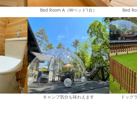
Bed Room A（Wベッド1台）
Bed 
キャンプ気分も味わえます
ドッグ