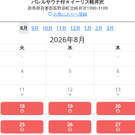
バレルサウナ付☆イーリス軽井沢
群馬県吾妻郡長野原町北軽井沢1990-3109
お気に入りへ登録
8月
9月
10月
11月
12月
1月
2月
3月
2026年8月
火
水
木
-
-
-
4
5
6
-
-
-
11
12
13
×
×
×
18
19
20
○
○
○
25
26
27
○
○
○