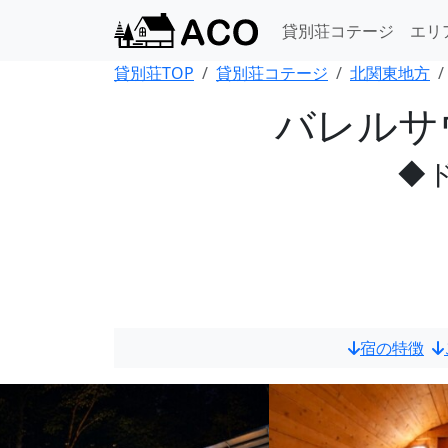
貸別荘コテージ
エリ
貸別荘TOP
貸別荘コテージ
北関東地方
バレルサ
◆
宿の特徴