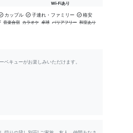
Wi-Fiあり
カップル
子連れ・ファミリー
格安
ブ
音楽合宿
カラオケ
卓球
バリアフリー
和室あり
バーベキューがお楽しみいただけます。
し切りの貸し別荘! ご家族、友人、仲間みなさ