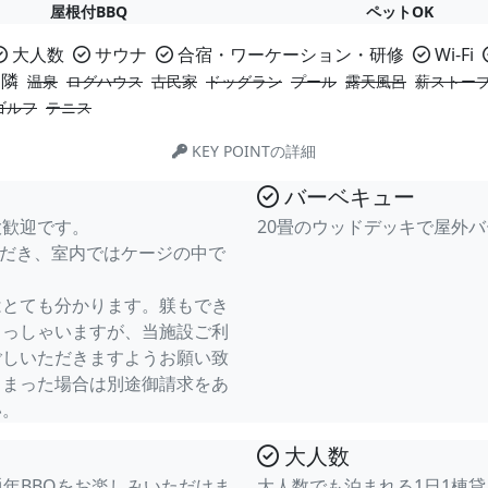
屋根付BBQ
ペットOK
大人数
サウナ
合宿・ワーケーション・研修
Wi-Fi
隣
温泉
ログハウス
古民家
ドッグラン
プール
露天風呂
薪ストー
ゴルフ
テニス
KEY POINTの詳細
バーベキュー
大歓迎です。
20畳のウッドデッキで屋外
ただき、室内ではケージの中で
はとても分かります。躾もでき
らっしゃいますが、当施設ご利
ごしいただきますようお願い致
しまった場合は別途御請求をあ
い。
大人数
年BBQをお楽しみいただけま
大人数でも泊まれる1日1棟貸