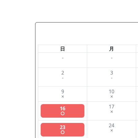
日
月
-
-
2
3
-
-
9
10
×
×
17
16
×
○
24
23
×
○