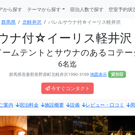
アから探す
テーマから探す
宿泊人数で探す
空室予約状
群馬県
北軽井沢
バレルサウナ付☆イーリス軽井沢
ウナ付☆イーリス軽井沢
ドームテントとサウナのあるコテー
6名迄
群馬県吾妻郡長野原町北軽井沢1990-3109
地図表示
貸別荘
今すぐコンタクト
ご案内
宿泊料金
施設概要
設備
レビュー・口コミ
周