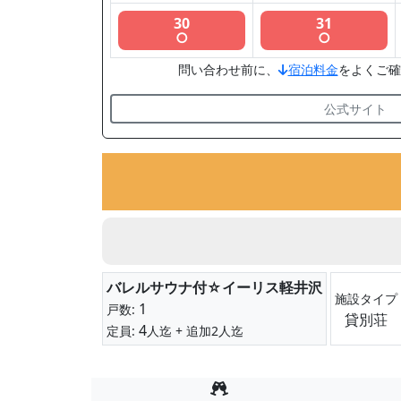
30
31
○
○
問い合わせ前に、
宿泊料金
をよくご確
公式サイト
バレルサウナ付☆イーリス軽井沢
施設タイプ
1
戸数:
貸別荘
4
定員:
人迄
+ 追加2人迄