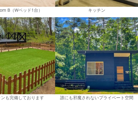
Room B（Wベッド1台）
キッチン
ランも完備しております
誰にも邪魔されないプライベート空間