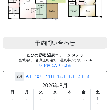
予約問い合わせ
たびの邸宅 温泉コテージ ステラ
宮城県刈田郡蔵王町遠刈田温泉字小妻坂53-234
お気に入りへ登録
8月
9月
10月
11月
12月
1月
2月
3月
2026年8月
日
月
火
水
木
金
土
-
-
-
-
-
-
1
-