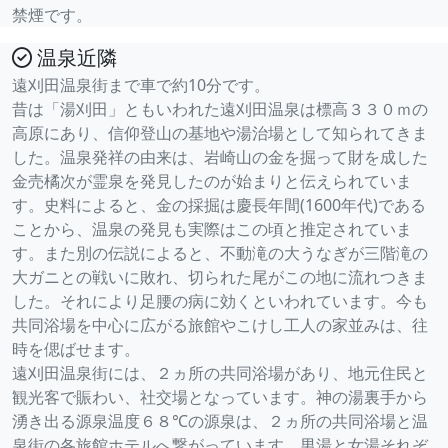
禁煙です。
温泉近隣
遠刈田温泉街まで車で約10分です。
昔は「湯刈田」ともいわれた遠刈田温泉は標高３３０ｍの
高原にあり、信仰登山の基地や湯治場として知られてきま
した。温泉発祥の由来は、岩崎山の金を掘って財を成した
金売橘次が霊泉を発見したのが始まりと伝えられていま
す。史料によると、金の採掘は慶長年間(1600年代)である
ことから、温泉の発見も実際はこの頃と推定されていま
す。また別の伝説によると、不動滝の大うなぎが三階滝の
大ガニとの戦いに敗れ、切られた尾がこの地に流れつきま
した。それにより足腰の病に効くといわれています。今も
共同浴場を中心に広がる旅館やこけし工人の家並みは、往
時を偲ばせます。
遠刈田温泉街には、２ヵ所の共同浴場があり、地元住民と
観光客で賑わい、社交場となっています。神の湯裏手から
湧き出る源泉温度６８℃の源泉は、２ヵ所の共同浴場と温
泉街の各旅館ホテルへ繋がっています。男湯と女湯それぞ