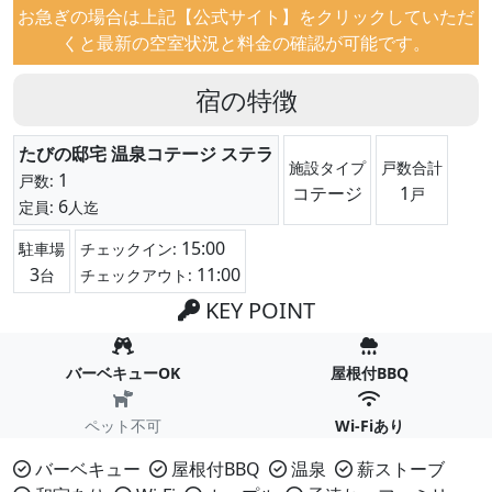
お急ぎの場合は上記【公式サイト】をクリックしていただ
くと最新の空室状況と料金の確認が可能です。
宿の特徴
たびの邸宅 温泉コテージ ステラ
施設タイプ
戸数合計
1
戸数:
コテージ
1
戸
6
定員:
人迄
15:00
駐車場
チェックイン:
3
11:00
台
チェックアウト:
KEY POINT
バーベキューOK
屋根付BBQ
ペット不可
Wi-Fiあり
バーベキュー
屋根付BBQ
温泉
薪ストーブ