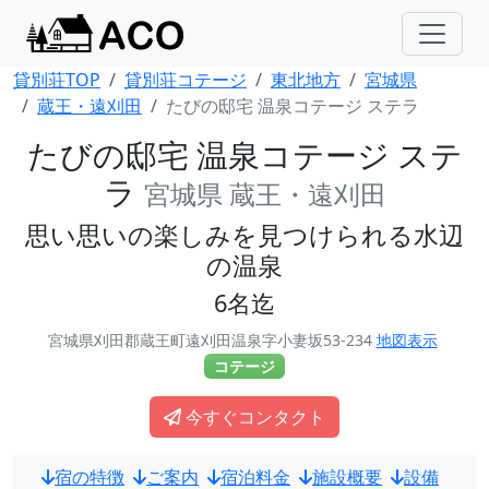
貸別荘TOP
貸別荘コテージ
東北地方
宮城県
蔵王・遠刈田
たびの邸宅 温泉コテージ ステラ
たびの邸宅 温泉コテージ ステ
ラ
宮城県 蔵王・遠刈田
思い思いの楽しみを見つけられる水辺
の温泉
6名迄
宮城県刈田郡蔵王町遠刈田温泉字小妻坂53-234
地図表示
コテージ
今すぐコンタクト
宿の特徴
ご案内
宿泊料金
施設概要
設備