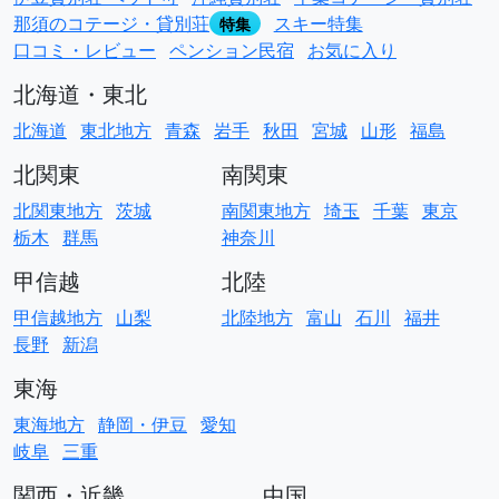
那須のコテージ・貸別荘
スキー特集
特集
口コミ・レビュー
ペンション民宿
お気に入り
北海道・東北
北海道
東北地方
青森
岩手
秋田
宮城
山形
福島
北関東
南関東
北関東地方
茨城
南関東地方
埼玉
千葉
東京
栃木
群馬
神奈川
甲信越
北陸
甲信越地方
山梨
北陸地方
富山
石川
福井
長野
新潟
東海
東海地方
静岡・伊豆
愛知
岐阜
三重
関西・近畿
中国