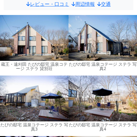
レビュー・口コミ
周辺情報
交通
蔵王・遠刈田 たびの邸宅 温泉コテ
たびの邸宅 温泉コテージ ステラ 写
ージ ステラ 貸別荘
真2
たびの邸宅 温泉コテージ ステラ 写
たびの邸宅 温泉コテージ ステラ 写
真3
真4