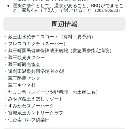
選択の条件として、温泉があること、BBQができるこ
と、家族4人（子2人）で過ごせること
（2024/06/23）
周辺情報
・蔵王山水苑テニスコート（有料・要予約）
・フレスコキクチ（スーパー）
・蔵王町国民健康保険蔵王病院（救急医療指定病院）
・蔵王観光タクシー
・蔵王町観光協会
・遠刈田温泉共同浴場 神の湯
・蔵王酪農センター
・蔵王キツネ村
・たまご舎（スイーツや卵料理、お土産にも）
・みやぎ蔵王えぼしリゾート
・すみかわスノーパーク
・宮城蔵王カントリークラブ
・仙台南ゴルフ倶楽部