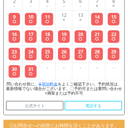
2
3
4
5
6
7
8
-
-
-
-
-
×
×
12
13
9
10
11
14
15
×
×
○
○
○
○
○
16
17
18
19
20
21
22
○
○
○
○
○
○
○
23
24
25
26
27
28
29
○
○
○
○
○
○
○
-
-
-
-
-
30
31
○
○
問い合わせ前に、
宿泊料金
をよくご確認下さい。予約状況は、
最新情報でない場合がございます。〇予約可または要問い合わせ
×満室または予約不可
公式サイト
電話する
◎お問合せへの回答にお時間を頂くことがあります。