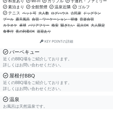
和室あり
Wi-Fi
カップル
子連れ・ファミリー
素泊まり
全館禁煙
温泉近隣
ゴルフ
テニス
ペット可
大人数
ログハウス
古民家
ドッグラン
プール
露天風呂
合宿・ワーケーション・研修
音楽合宿
カラオケ
卓球
バリアフリー
格安
騒ぎたい
花火OK
大人限定
食事付
夜の到着OK
送迎あり
KEY POINTの詳細
バーベキュー
近くのBBQ場をご紹介しております。
詳しくはお問い合わせください。
屋根付BBQ
近くのBBQ場をご紹介しております。
詳しくはお問い合わせください。
温泉
お風呂は天然温泉です。