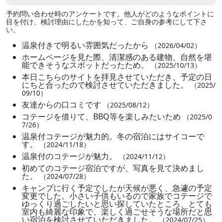
予約問い合わせ時のアンケートです。他人がどのようなポイントに
目を付け、検討理由にしたかを知って、ご自身の参考にして下さ
い。
温泉付きで明るい雰囲気だったから
（2026/04/02）
ホームページを見た際、清潔感のある建物、自然を堪
能できそうなスポットだったため。
（2025/10/13）
本日こちらのサイトを拝見させていただき、予定の日
にちと合ったので検討させていただきました。
（2025/
09/10）
友達からの口コミです
（2025/08/12）
コテージを借りて、BBQ等を楽しみたいため
（2025/0
7/26）
温泉付コテージが魅力的。冬の宿泊にはサイコーで
す。
（2024/11/18）
温泉付のコテージが魅力。
（2024/11/12）
初めてのコテージ宿泊ですが、写真を見て決めまし
た。
（2024/07/28）
キャンプに行く予定でしたが天候が悪く、急遽の予定
変更でした。小さい子供もいるので家族でコテージで
ゆっくり過ごしたいと思い探していたところ、とても
室内も綺麗な印象で、楽しく過ごせそうな場所だと思
い宿泊を検討させていただきました。
（2024/07/25）