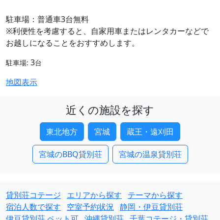
駐車場：普通車3台無料
※利便性を考慮すると、自家用車またはレンタカーなどで
お越しになることをおすすめします。
3
駐車場:
台
地図表示
近くの施設を探す
東北地方
宮城
蔵王・遠刈田
宮城のBBQ貸別荘
宮城の温泉貸別荘
貸別荘コテージ
エリアから探す
テーマから探す
宿泊人数で探す
空室予約状況
静岡・伊豆貸別荘
伊豆貸別荘 ペット可
沖縄貸別荘
千葉コテージ・貸別荘