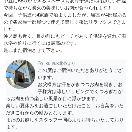
中庭にBBQができるスペースもあり子供たちは涼しい部屋
で待ちながら炭火の美味しいお肉が食べられます！
今回、子供連れ4家族で泊まりましたが、寝室が4部屋ある
ので各家族一部屋づつ使えて楽しく夜はリラックスできま
した。
沖ノ島も近く、目の前にもビーチがあり子供達を連れて海
水浴や釣りに行くには最高のです。
是非また宿泊させて下さい。
RE:VER北条より
この度はご宿泊いただきありがとうござ
います。
お父様方は汗をかきつつお肉を焼き、お
子様方は涼しいリビングでくつろぎなが
らお肉を待つ楽しい風景が目に浮かびます。
楽しい夏休みをお過ごしいただけたこと、お言葉をいた
だきこれからの励みとなります。
またのお越しをスタッフ一同心よりお待ちいたしており
ます。