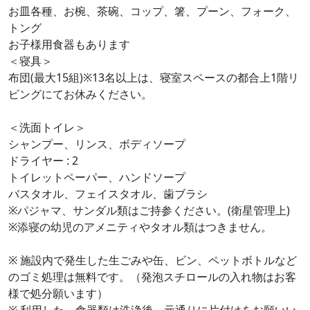
お皿各種、お椀、茶碗、コップ、箸、プーン、フォーク、
トング
お子様用食器もあります
＜寝具＞
布団(最大15組)※13名以上は、寝室スペースの都合上1階リ
ビングにてお休みください。
＜洗面トイレ＞
シャンプー、リンス、ボディソープ
ドライヤー : 2
トイレットペーパー、ハンドソープ
バスタオル、フェイスタオル、歯ブラシ
※パジャマ、サンダル類はご持参ください。(衛星管理上)
※添寝の幼児のアメニティやタオル類はつきません。
※ 施設内で発生した生ごみや缶、ビン、ペットボトルなど
のゴミ処理は無料です。（発泡スチロールの入れ物はお客
様で処分願います）