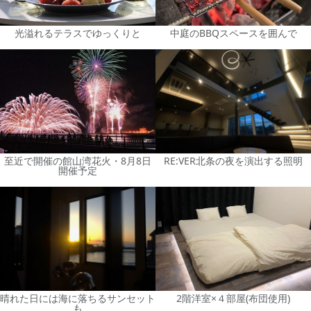
光溢れるテラスでゆっくりと
中庭のBBQスペースを囲んで
至近で開催の館山湾花火・8月8日
RE:VER北条の夜を演出する照明
開催予定
晴れた日には海に落ちるサンセット
2階洋室×４部屋(布団使用)
も