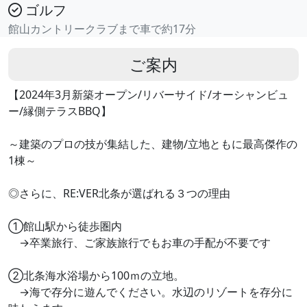
ゴルフ
館山カントリークラブまで車で約17分
ご案内
【2024年3月新築オープン/リバーサイド/オーシャンビュ
ー/縁側テラスBBQ】
～建築のプロの技が集結した、建物/立地ともに最高傑作の
1棟～
◎さらに、RE:VER北条が選ばれる３つの理由
①館山駅から徒歩圏内
→卒業旅行、ご家族旅行でもお車の手配が不要です
②北条海水浴場から100ｍの立地。
→海で存分に遊んでください。水辺のリゾートを存分に