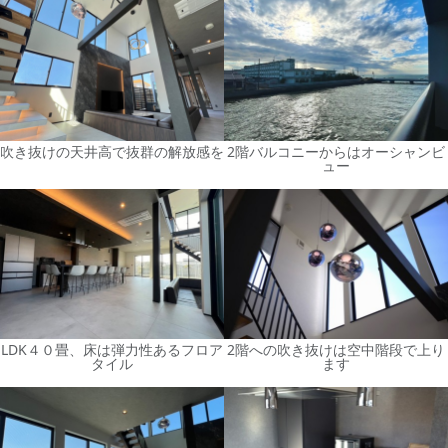
吹き抜けの天井高で抜群の解放感を
2階バルコニーからはオーシャンビ
ュー
LDK４０畳、床は弾力性あるフロア
2階への吹き抜けは空中階段で上り
タイル
ます