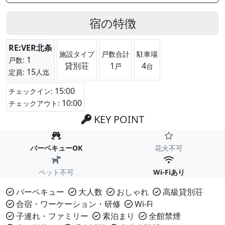
宿の特徴
RE:VER北条
施設タイプ
戸数合計
駐車場
1
戸数:
貸別荘
1
4
戸
台
15
定員:
人迄
15:00
チェックイン:
10:00
チェックアウト:
KEY POINT
バーベキューOK
花火不可
ペット不可
Wi-Fiあり
バーベキュー
大人数
おしゃれ
高級貸別荘
合宿・ワーケーション・研修
Wi-Fi
子連れ・ファミリー
素泊まり
全館禁煙