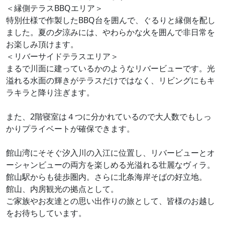
＜縁側テラスBBQエリア＞
特別仕様で作製したBBQ台を囲んで、ぐるりと縁側を配し
ました。夏の夕涼みには、やわらかな火を囲んで非日常を
お楽しみ頂けます。
＜リバーサイドテラスエリア＞
まるで川面に建っているかのようなリバービューです。光
溢れる水面の輝きがテラスだけではなく、リビングにもキ
ラキラと降り注ぎます。
また、2階寝室は４つに分かれているので大人数でもしっ
かりプライベートが確保できます。
館山湾にそそぐ汐入川の入江に位置し、リバービューとオ
ーシャンビューの両方を楽しめる光溢れる壮麗なヴィラ。
館山駅からも徒歩圏内。さらに北条海岸そばの好立地。
館山、内房観光の拠点として。
ご家族やお友達との思い出作りの旅として、皆様のお越し
をお待ちしています。