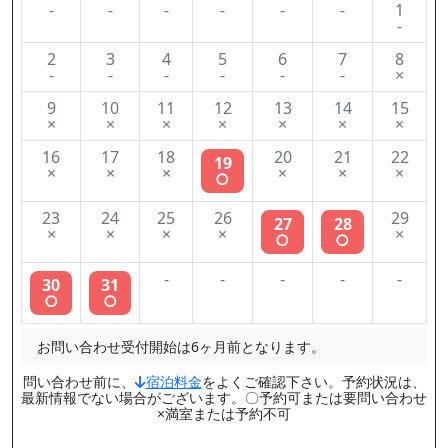
-
-
-
-
-
-
1
-
2
3
4
5
6
7
8
-
-
-
-
-
-
×
9
10
11
12
13
14
15
×
×
×
×
×
×
×
16
17
18
20
21
22
19
×
×
×
×
×
×
○
23
24
25
26
29
27
28
×
×
×
×
×
○
○
-
-
-
-
-
30
31
○
○
お問い合わせ受付開始は6ヶ月前となります。
問い合わせ前に、
宿泊料金
をよくご確認下さい。予約状況は、
最新情報でない場合がございます。〇予約可または要問い合わせ
×満室または予約不可