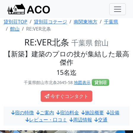
貸別荘TOP
貸別荘コテージ
南関東地方
千葉県
館山
RE:VER北条
RE:VER北条
千葉県 館山
【新築】建築のプロの技が集結した最高
傑作
15名迄
千葉県館山市北条2645-58
地図表示
貸別荘
今すぐコンタクト
宿の特徴
ご案内
宿泊料金
施設概要
設備
レビュー・口コミ
周辺情報
交通