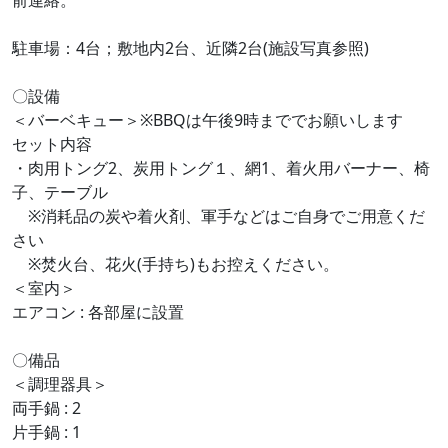
前連絡。
駐車場：4台；敷地内2台、近隣2台(施設写真参照)
〇設備
＜バーベキュー＞※BBQは午後9時まででお願いします
セット内容
・肉用トング2、炭用トング１、網1、着火用バーナー、椅
子、テーブル
※消耗品の炭や着火剤、軍手などはご自身でご用意くだ
さい
※焚火台、花火(手持ち)もお控えください。
＜室内＞
エアコン : 各部屋に設置
〇備品
＜調理器具＞
両手鍋 : 2
片手鍋 : 1