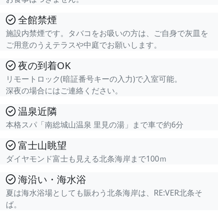
全館禁煙
施設内禁煙です。タバコをお吸いの方は、ご自身で灰皿を
ご用意のうえテラスや中庭でお願いします。
夜の到着OK
リモートロック(暗証番号キーの入力)で入室可能。
深夜の場合にはご連絡ください。
温泉近隣
本格スパ「南総城山温泉 里見の湯」まで車で約6分
富士山眺望
ダイヤモンド富士も見える北条海岸まで100ｍ
海沿い・海水浴
夏は海水浴場としても賑わう北条海岸は、RE:VER北条そ
ば。