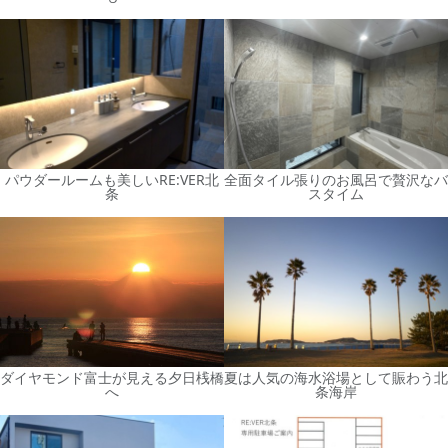
パウダールームも美しいRE:VER北
全面タイル張りのお風呂で贅沢なバ
条
スタイム
ダイヤモンド富士が見える夕日桟橋
夏は人気の海水浴場として賑わう北
へ
条海岸