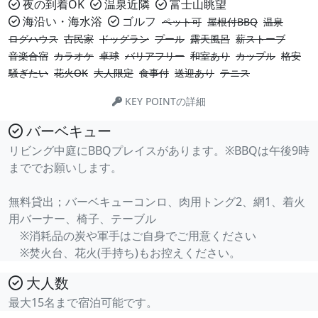
夜の到着OK
温泉近隣
富士山眺望
海沿い・海水浴
ゴルフ
ペット可
屋根付BBQ
温泉
ログハウス
古民家
ドッグラン
プール
露天風呂
薪ストーブ
音楽合宿
カラオケ
卓球
バリアフリー
和室あり
カップル
格安
騒ぎたい
花火OK
大人限定
食事付
送迎あり
テニス
KEY POINTの詳細
バーベキュー
リビング中庭にBBQプレイスがあります。※BBQは午後9時
まででお願いします。
無料貸出；バーベキューコンロ、肉用トング2、網1、着火
用バーナー、椅子、テーブル
※消耗品の炭や軍手はご自身でご用意ください
※焚火台、花火(手持ち)もお控えください。
大人数
最大15名まで宿泊可能です。