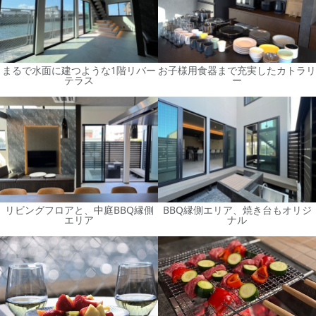
まるで水面に建つような1階リバー
お子様用食器まで充実したカトラリ
テラス
ー
リビングフロアと、中庭BBQ縁側
BBQ縁側エリア、焼き台もオリジ
エリア
ナル