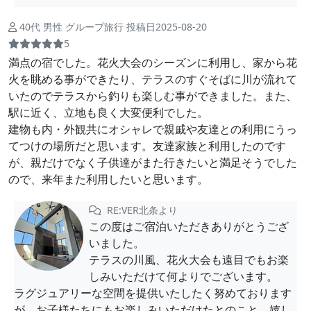
40代 男性 グループ旅行 投稿日2025-08-20
5
満点の宿でした。花火大会のシーズンに利用し、家から花
火を眺める事ができたり、テラスのすぐそばに川が流れて
いたのでテラスから釣りも楽しむ事ができました。また、
駅に近く、立地も良く大変便利でした。
建物も内・外観共にオシャレで親戚や友達との利用にうっ
てつけの場所だと思います。友達家族と利用したのです
が、親だけでなく子供達がまた行きたいと満足そうでした
ので、来年また利用したいと思います。
RE:VER北条より
この度はご宿泊いただきありがとうござ
いました。
テラスの川風、花火大会も遠目でもお楽
しみいただけて何よりでございます。
ラグジュアリーな空間を提供いたしたく努めております
が、お子様たちにもお楽しみいただけたとのこと、嬉し