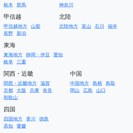
栃木
群馬
神奈川
甲信越
北陸
甲信越地方
山梨
北陸地方
富山
石川
福井
長野
新潟
東海
東海地方
静岡・伊豆
愛知
岐阜
三重
関西・近畿
中国
関西・近畿地方
滋賀
中国地方
島根
鳥取
京都
大阪
兵庫
奈良
岡山
広島
山口
和歌山
四国
四国地方
香川
徳島
高知
愛媛