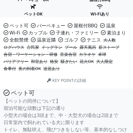
ペットOK
Wi-Fiあり
ペット可
バーベキュー
屋根付BBQ
温泉
Wi-Fi
カップル
子連れ・ファミリー
素泊まり
全館禁煙
温泉近隣
ゴルフ
テニス
大人数
ログハウス
古民家
ドッグラン
プール
露天風呂
薪ストーブ
合宿・ワーケーション・研修
音楽合宿
カラオケ
卓球
バリアフリー
和室あり
格安
騒ぎたい
花火OK
大人限定
食事付
夜の到着OK
送迎あり
KEY POINTの詳細
ペット可
【ペットの同伴について】
宿泊可能な頭数は下記の通り
小型犬の場合は3頭まで、中・大型犬の場合は2頭まで
日常室内で飼われている犬に限ります
トイレ、無駄吠え、飛びつきをしない等、基本的なしつけ