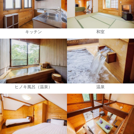
キッチン
和室
ヒノキ風呂（温泉）
温泉