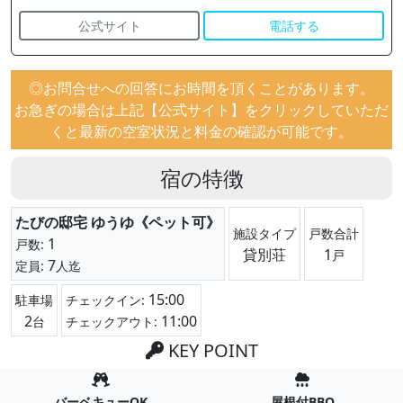
公式サイト
電話する
◎お問合せへの回答にお時間を頂くことがあります。
お急ぎの場合は上記【公式サイト】をクリックしていただ
くと最新の空室状況と料金の確認が可能です。
宿の特徴
たびの邸宅 ゆうゆ《ペット可》
施設タイプ
戸数合計
1
戸数:
貸別荘
1
戸
7
定員:
人迄
15:00
駐車場
チェックイン:
2
11:00
台
チェックアウト:
KEY POINT
バーベキューOK
屋根付BBQ