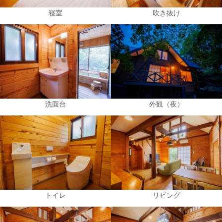
寝室
吹き抜け
洗面台
外観（夜）
トイレ
リビング