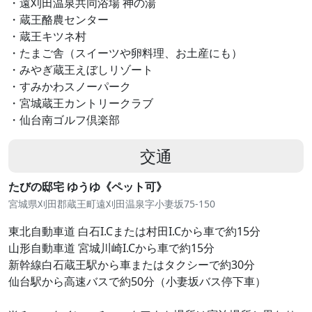
・遠刈田温泉共同浴場 神の湯
・蔵王酪農センター
・蔵王キツネ村
・たまご舎（スイーツや卵料理、お土産にも）
・みやぎ蔵王えぼしリゾート
・すみかわスノーパーク
・宮城蔵王カントリークラブ
・仙台南ゴルフ倶楽部
交通
たびの邸宅 ゆうゆ《ペット可》
宮城県刈田郡蔵王町遠刈田温泉字小妻坂75-150
東北自動車道 白石I.Cまたは村田I.Cから車で約15分
山形自動車道 宮城川崎I.Cから車で約15分
新幹線白石蔵王駅から車またはタクシーで約30分
仙台駅から高速バスで約50分（小妻坂バス停下車）