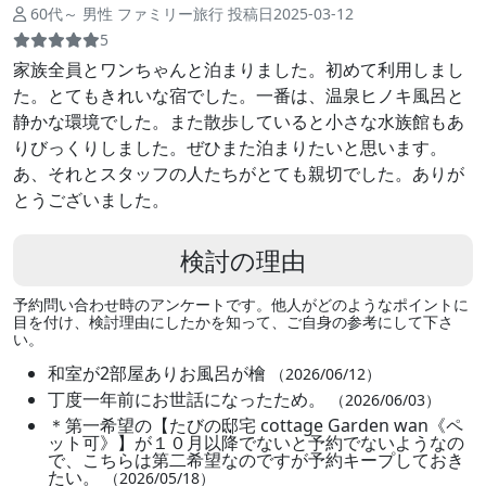
60代～ 男性 ファミリー旅行 投稿日2025-03-12
5
家族全員とワンちゃんと泊まりました。初めて利用しまし
た。とてもきれいな宿でした。一番は、温泉ヒノキ風呂と
静かな環境でした。また散歩していると小さな水族館もあ
りびっくりしました。ぜひまた泊まりたいと思います。
あ、それとスタッフの人たちがとても親切でした。ありが
とうございました。
検討の理由
予約問い合わせ時のアンケートです。他人がどのようなポイントに
目を付け、検討理由にしたかを知って、ご自身の参考にして下さ
い。
和室が2部屋ありお風呂が檜
（2026/06/12）
丁度一年前にお世話になったため。
（2026/06/03）
＊第一希望の【たびの邸宅 cottage Garden wan《ペ
ット可》】が１０月以降でないと予約でないようなの
で、こちらは第二希望なのですが予約キープしておき
たい。
（2026/05/18）