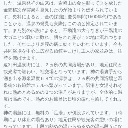
した。温泉発祥の由来は、岩崎山の金を掘って財を成した
金売橘次が霊泉を発見したのが始まりと伝えられていま
す。史料によると、金の採掘は慶長年間(1600年代)である
ことから、温泉の発見も実際はこの頃と推定されていま
す。また別の伝説によると、不動滝の大うなぎが三階滝の
大ガニとの戦いに敗れ、切られた尾がこの地に流れつきま
した。それにより足腰の病に効くといわれています。今も
共同浴場を中心に広がる旅館やこけし工人の家並みは、往
時を偲ばせます。
遠刈田温泉街には、２ヵ所の共同浴場があり、地元住民と
観光客で賑わい、社交場となっています。神の湯裏手から
湧き出る源泉温度６８℃の源泉は、２ヵ所の共同浴場と温
泉街の各旅館ホテルへ繋がっています。男湯と女湯それぞ
れに熱めとぬるめの２つの湯舟がありますが、全体的に温
度は高めです。熱めのお風呂は日頃の疲れを癒してくれま
す。
神の湯脇には、無料の「足湯」が併設されています。（時
期により休止の場合あり）地元住民や観光客の憩いの場に
なっています。上段の熱めの湯からぬるめの湯へ段々にな