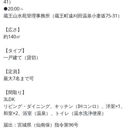
41）
●20:00～
蔵王山水苑管理事務所（蔵王町遠刈田温泉小妻坂75-31）
【広さ】
約140㎡
【タイプ】
一戸建て（貸切）
【定員】
最大7名まで可
【間取り】
3LDK
リビング・ダイニング、キッチン（IHコンロ）、洋室×1、
和室×2、浴室（温泉）、トイレ（温水洗浄便座）
届出：宮城県（仙南保）指令第96号