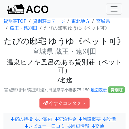
貸別荘TOP
貸別荘コテージ
東北地方
宮城県
蔵王・遠刈田
たびの邸宅 ゆうゆ《ペット可》
たびの邸宅 ゆうゆ《ペット可》
宮城県 蔵王・遠刈田
温泉ヒノキ風呂のある貸別荘（ペット
可）
7名迄
宮城県刈田郡蔵王町遠刈田温泉字小妻坂75-150
地図表示
貸別荘
今すぐコンタクト
宿の特徴
ご案内
宿泊料金
施設概要
設備
レビュー・口コミ
周辺情報
交通