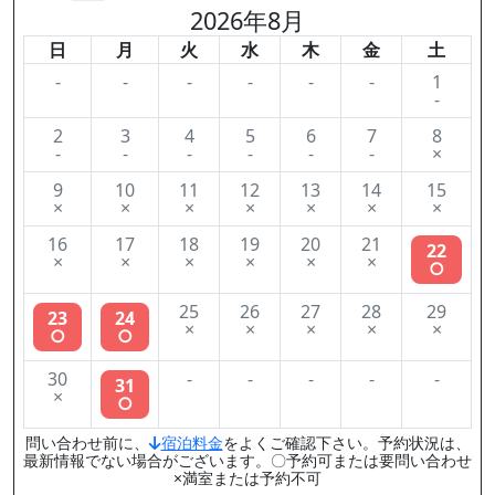
2026年8月
日
月
火
水
木
金
土
-
-
-
-
-
-
1
-
2
3
4
5
6
7
8
-
-
-
-
-
-
×
9
10
11
12
13
14
15
×
×
×
×
×
×
×
16
17
18
19
20
21
22
×
×
×
×
×
×
○
25
26
27
28
29
23
24
×
×
×
×
×
○
○
30
-
-
-
-
-
31
×
○
問い合わせ前に、
宿泊料金
をよくご確認下さい。予約状況は、
最新情報でない場合がございます。〇予約可または要問い合わせ
×満室または予約不可