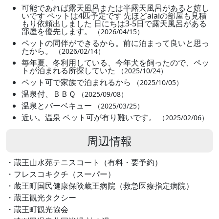
可能であれば露天風呂または半露天風呂があると嬉し
いです ペットは4匹予定です 先ほどaiaiの部屋も見積
もり依頼出しました 日にちは3-5日で露天風呂がある
部屋を優先します。
（2026/04/15）
ペットの同伴ができるから。前に泊まって良いと思っ
たから。
（2026/02/14）
毎年夏、冬利用している、今年犬を飼ったので、ペッ
トが泊まれる所探していた
（2025/10/24）
ペット可で家族で泊まれるから
（2025/10/05）
温泉付、ＢＢＱ
（2025/09/08）
温泉とバーベキュー
（2025/03/25）
近い。温泉 ペット可が有り難いです。
（2025/02/06）
周辺情報
・蔵王山水苑テニスコート（有料・要予約）
・フレスコキクチ（スーパー）
・蔵王町国民健康保険蔵王病院（救急医療指定病院）
・蔵王観光タクシー
・蔵王町観光協会