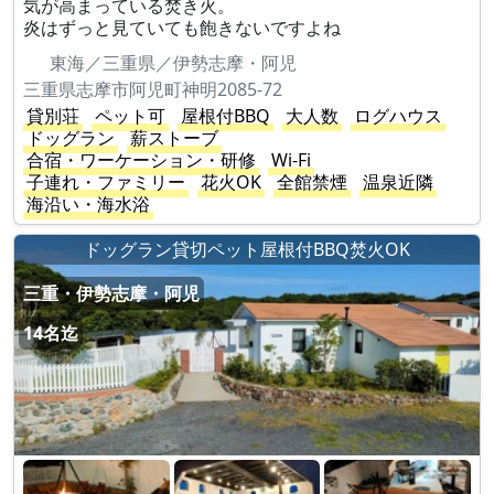
気が高まっている焚き火。
炎はずっと見ていても飽きないですよね
東海／三重県／伊勢志摩・阿児
三重県志摩市阿児町神明2085-72
貸別荘
ペット可
屋根付BBQ
大人数
ログハウス
ドッグラン
薪ストーブ
合宿・ワーケーション・研修
Wi-Fi
子連れ・ファミリー
花火OK
全館禁煙
温泉近隣
海沿い・海水浴
ドッグラン貸切ペット屋根付BBQ焚火OK
三重・伊勢志摩・阿児
14名迄