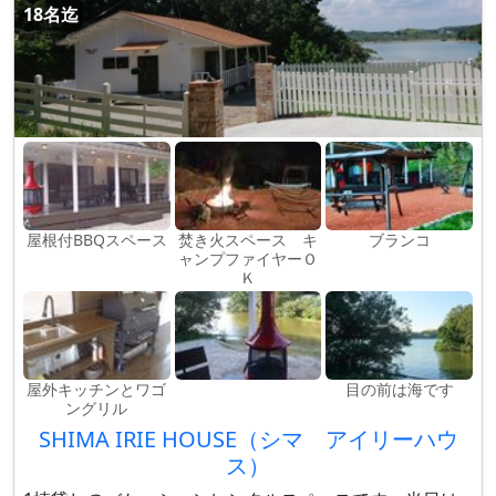
18名迄
屋根付BBQスペース
焚き火スペース キ
ブランコ
ャンプファイヤーＯ
Ｋ
屋外キッチンとワゴ
目の前は海です
ングリル
SHIMA IRIE HOUSE（シマ アイリーハウ
ス）