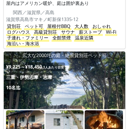
屋内はアメリカン暖炉、庭は囲炉裏あり
関西／滋賀県／高島
滋賀県高島市マキノ町新保1335-12
貸別荘
ペット可
屋根付BBQ
大人数
おしゃれ
ログハウス
高級貸別荘
サウナ
薪ストーブ
Wi-Fi
子連れ・ファミリー
全館禁煙
温泉近隣
海沿い・海水浴
広大な2000坪の庭・絶景貸別荘ペット可
¥9,225～¥18,450
1人あたり目安
三重・伊勢志摩・志摩
10名迄