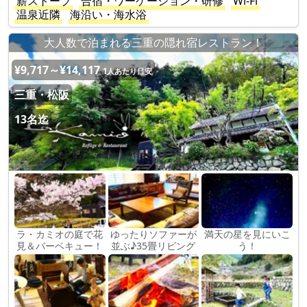
薪ストーブ
合宿・ワーケーション・研修
Wi-Fi
温泉近隣
海沿い・海水浴
大人数で泊まれる三重の隠れ宿レストラン！
¥9,717～¥14,117
1人あたり目安
三重・松阪
13名迄
ラ・カミオの庭で花
ゆったりソファーが
満天の星を見にいこ
見＆バーベキュー！
並ぶ♪35畳リビング
う！