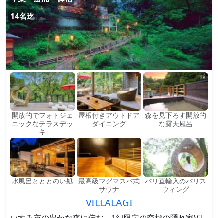
14名迄
開放的でフォトジェ
屋根付きアウトドア
森を見下ろす開放的
ニックなテラスデッ
ダイニング
な露天風呂
キ
水風呂とととのい処
最高級マグマスパ式
バリ直輸入のバリス
サウナ
ウィング
VILLALAGI
いすみ市の豊かな森に佇む、1組限定の究極の隠れ家VIL