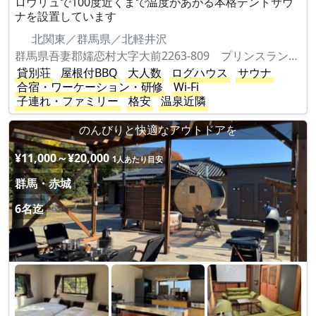
ロウリュで100度近くまで温度があがる本格テントサウ
ナを設置しています
北関東／群馬県／北軽井沢
群馬県吾妻郡嬬恋村大字大前2263-809 プリンスランド花の街210-2
貸別荘
屋根付BBQ
大人数
ログハウス
サウナ
合宿・ワーケーション・研修
Wi-Fi
子連れ・ファミリー
格安
温泉近隣
のんびりと快適なアウトドアを
¥11,000～¥20,000
1人あたり目安
群馬・赤城
6名迄