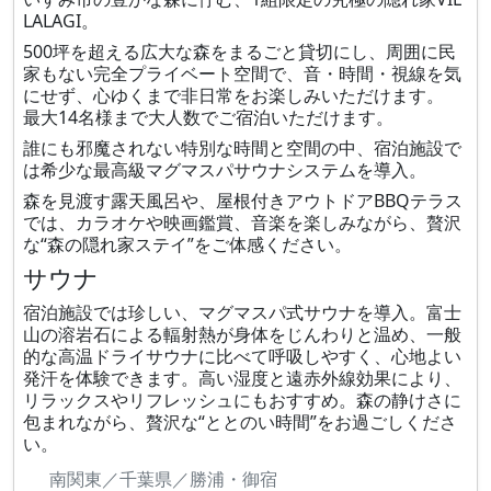
LALAGI。
500坪を超える広大な森をまるごと貸切にし、周囲に民
家もない完全プライベート空間で、音・時間・視線を気
にせず、心ゆくまで非日常をお楽しみいただけます。
最大14名様まで大人数でご宿泊いただけます。
誰にも邪魔されない特別な時間と空間の中、宿泊施設で
は希少な最高級マグマスパサウナシステムを導入。
森を見渡す露天風呂や、屋根付きアウトドアBBQテラス
では、カラオケや映画鑑賞、音楽を楽しみながら、贅沢
な“森の隠れ家ステイ”をご体感ください。
サウナ
宿泊施設では珍しい、マグマスパ式サウナを導入。富士
山の溶岩石による輻射熱が身体をじんわりと温め、一般
的な高温ドライサウナに比べて呼吸しやすく、心地よい
発汗を体験できます。高い湿度と遠赤外線効果により、
リラックスやリフレッシュにもおすすめ。森の静けさに
包まれながら、贅沢な“ととのい時間”をお過ごしくださ
い。
南関東／千葉県／勝浦・御宿