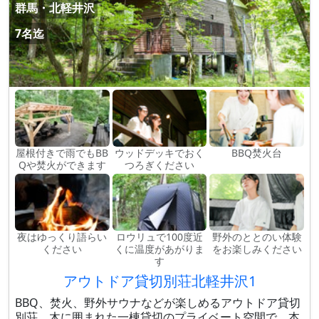
群馬・北軽井沢
7名迄
屋根付きで雨でもBB
ウッドデッキでおく
BBQ焚火台
Qや焚火ができます
つろぎください
夜はゆっくり語らい
ロウリュで100度近
野外のととのい体験
ください
くに温度があがりま
をお楽しみください
す
アウトドア貸切別荘北軽井沢1
BBQ、焚火、野外サウナなどが楽しめるアウトドア貸切
別荘。木に囲まれた一棟貸切のプライベート空間で、本