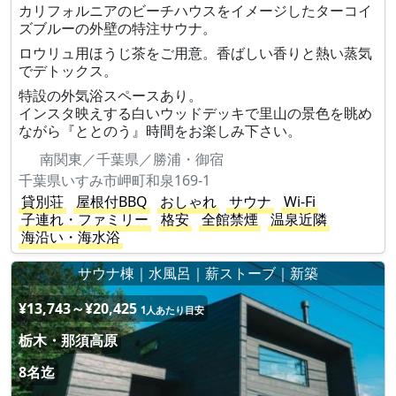
カリフォルニアのビーチハウスをイメージしたターコイ
ズブルーの外壁の特注サウナ。
ロウリュ用ほうじ茶をご用意。香ばしい香りと熱い蒸気
でデトックス。
特設の外気浴スペースあり。
インスタ映えする白いウッドデッキで里山の景色を眺め
ながら『ととのう』時間をお楽しみ下さい。
南関東／千葉県／勝浦・御宿
千葉県いすみ市岬町和泉169-1
貸別荘
屋根付BBQ
おしゃれ
サウナ
Wi-Fi
子連れ・ファミリー
格安
全館禁煙
温泉近隣
海沿い・海水浴
サウナ棟｜水風呂｜薪ストーブ｜新築
¥13,743～¥20,425
1人あたり目安
栃木・那須高原
8名迄