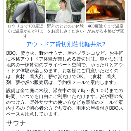
ロウリュで100度近
野外のととのい体験
400度近くまで温度
くに温度があがりま
をお楽しみください
があがる本格ピザ窯
す
アウトドア貸切別荘北軽井沢2
BBQ、焚き火、野外サウナ、屋外ブランコなど、お手軽
に本格アウトドア体験が楽しめる貸切別荘。静かな別荘
地内の一棟貸切のプライベート空間で、ゆったりとアウ
トドア体験が楽しめます。お客様にご用意いただくの
は、食材、着火剤、薪や炭だけでOK。（食材、着火
剤、薪や炭の販売店は、予約後メールで案内します）
設備は全て庭に常設、滞在中の朝７時～夜１０時までの
時間、いつでも自由にご利用いただけます。炭や薪の火
のつけ方、野外サウナの使い方なども事前のメールで案
内するので初心者の方でも安心。雨用の屋根付きBBQス
ペースも用意しています。
サウナ