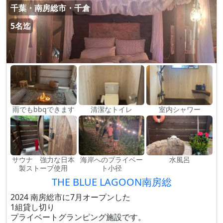
千葉・南房総市・千倉
5名迄
雨でもbbqできます
清潔なトイレ
室内シャワー
サウナ 強力な日本
海岸へのプライベー
水風呂
製ストーブ使用
ト小径
THE BLUE LAGOON南房総
2024 南房総市に7月オープンした
1組貸し切り
プライベートグランピング施設です。