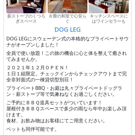
薪ストーブのくつろ
８畳の和室で心安ら
キッチンスペースに
ぎスペース
ぐ
はワインセラーも
DOG LEG
DOG LEGにスウェーデン式の本格的なプライベートサウ
ナがオープンしました！
全員で使い放題！この旅の機会に心と体を整えて癒され
てみませんか。
２０２１年１２月ＯＰＥＮ！
１日１組限定。チェックインからチェックアウトまで完
全非対面式の一棟貸切型別荘！
プライベートBBQ・お庭は丸々プライベートドッグラ
ン・薪ストーブ等で気兼ねなくお過ごしください。
ご予約にＢＢＱ道具セットがついています！
屋根付きＢＢＱスペースで多少の雨なら年中お楽しみ頂
けます。
食材、お飲み物はお客様にてご用意ください。
ペットも同伴可能です。