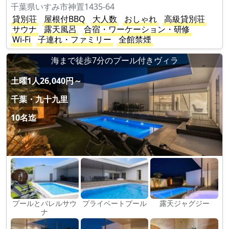
千葉県いすみ市神置1435-64
貸別荘
屋根付BBQ
大人数
おしゃれ
高級貸別荘
サウナ
露天風呂
合宿・ワーケーション・研修
Wi-Fi
子連れ・ファミリー
全館禁煙
海まで徒歩7分のプール付きヴィラ
土曜1人26,040円～
千葉・九十九里
10名迄
プールとバレルサウ
プライベートプール
露天ジャグジー
ナ