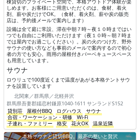
棟貸切のプライベート空間で、本格アウトドア体験が楽
しめます。お客様にご用意いただくのは、食材、着火
剤、薪や炭だけでOK。（食材、着火剤、薪や炭の販売
店は、予約後メールで案内します）
設備は全て庭に常設、滞在中朝７時～夜１０時まではい
つでも自由にご利用いただけます（夜１０時～朝７時ま
では屋内でお過ごしください）。炭の火のつけ方、野外
サウナの使い方なども事前のメールで案内するので初心
者の方でも安心。雨用の屋根付きバーベキュースペース
も用意しています。
サウナ
ロウリュで100度近くまで温度があがる本格テントサウ
ナを設置しています
北関東／群馬県／北軽井沢
群馬県吾妻郡嬬恋村鎌原1040-1611 サンランドS152
貸別荘
屋根付BBQ
ログハウス
サウナ
合宿・ワーケーション・研修
Wi-Fi
子連れ・ファミリー
格安
花火OK
温泉近隣
本格サウナと貸切BBQ。最高の整いと贅沢