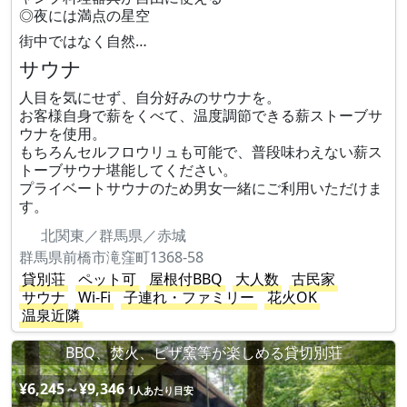
◎夜には満点の星空
街中ではなく自然…
サウナ
人目を気にせず、自分好みのサウナを。
お客様自身で薪をくべて、温度調節できる薪ストーブサ
ウナを使用。
もちろんセルフロウリュも可能で、普段味わえない薪ス
トーブサウナ堪能してください。
プライベートサウナのため男女一緒にご利用いただけま
す。
北関東／群馬県／赤城
群馬県前橋市滝窪町1368-58
貸別荘
ペット可
屋根付BBQ
大人数
古民家
サウナ
Wi-Fi
子連れ・ファミリー
花火OK
温泉近隣
BBQ、焚火、ピザ窯等が楽しめる貸切別荘
¥6,245～¥9,346
1人あたり目安