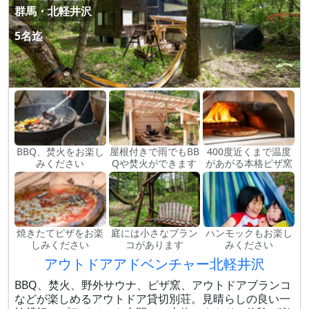
群馬・北軽井沢
5名迄
BBQ、焚火をお楽し
屋根付きで雨でもBB
400度近くまで温度
みください
Qや焚火ができます
があがる本格ピザ窯
焼きたてピザをお楽
庭には小さなブラン
ハンモックもお楽し
しみください
コがあります
みください
アウトドアアドベンチャー北軽井沢
BBQ、焚火、野外サウナ、ピザ窯、アウトドアブランコ
などが楽しめるアウトドア貸切別荘。見晴らしの良い一