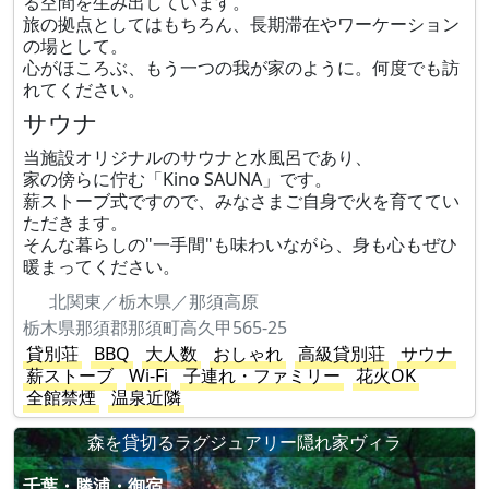
る空間を生み出しています。
旅の拠点としてはもちろん、長期滞在やワーケーション
の場として。
心がほころぶ、もう一つの我が家のように。何度でも訪
れてください。
サウナ
当施設オリジナルのサウナと水風呂であり、
家の傍らに佇む「Kino SAUNA」です。
薪ストーブ式ですので、みなさまご自身で火を育ててい
ただきます。
そんな暮らしの"一手間"も味わいながら、身も心もぜひ
暖まってください。
北関東／栃木県／那須高原
栃木県那須郡那須町高久甲565-25
貸別荘
BBQ
大人数
おしゃれ
高級貸別荘
サウナ
薪ストーブ
Wi-Fi
子連れ・ファミリー
花火OK
全館禁煙
温泉近隣
森を貸切るラグジュアリー隠れ家ヴィラ
千葉・勝浦・御宿