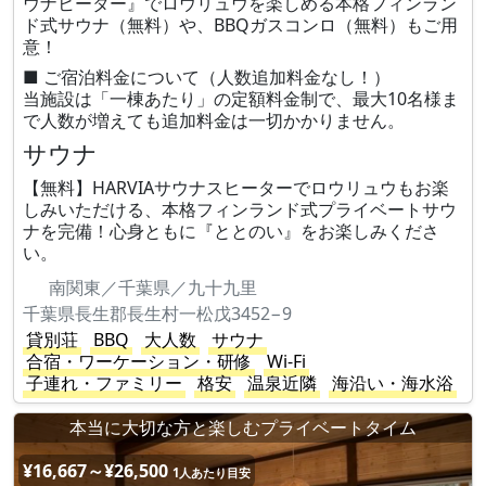
ウナヒーター』でロウリュウを楽しめる本格フィンラン
ド式サウナ（無料）や、BBQガスコンロ（無料）もご用
意！
■ ご宿泊料金について（人数追加料金なし！）
当施設は「一棟あたり」の定額料金制で、最大10名様ま
で人数が増えても追加料金は一切かかりません。
サウナ
【無料】HARVIAサウナスヒーターでロウリュウもお楽
しみいただける、本格フィンランド式プライベートサウ
ナを完備！心身ともに『ととのい』をお楽しみくださ
い。
南関東／千葉県／九十九里
千葉県長生郡長生村一松戊3452−9
貸別荘
BBQ
大人数
サウナ
合宿・ワーケーション・研修
Wi-Fi
子連れ・ファミリー
格安
温泉近隣
海沿い・海水浴
本当に大切な方と楽しむプライベートタイム
¥16,667～¥26,500
1人あたり目安