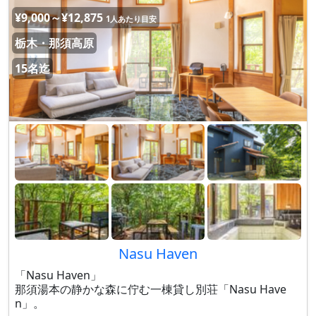
¥9,000～¥12,875
1人あたり目安
栃木・那須高原
15名迄
Nasu Haven
「Nasu Haven」
那須湯本の静かな森に佇む一棟貸し別荘「Nasu Have
n」。