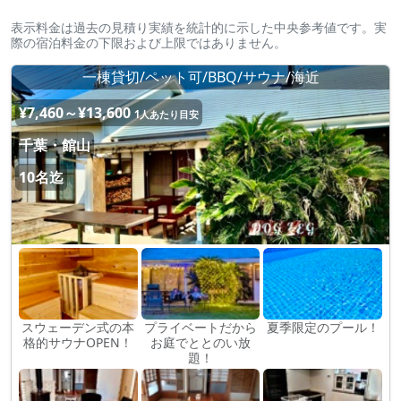
表示料金は過去の見積り実績を統計的に示した中央参考値です。実
際の宿泊料金の下限および上限ではありません。
一棟貸切/ペット可/BBQ/サウナ/海近
¥7,460～¥13,600
1人あたり目安
千葉・館山
10名迄
スウェーデン式の本
プライベートだから
夏季限定のプール！
格的サウナOPEN！
お庭でととのい放
題！