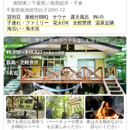
南関東／千葉県／南房総市・千倉
千葉県南房総市白子2691-12
貸別荘
屋根付BBQ
サウナ
露天風呂
Wi-Fi
子連れ・ファミリー
花火OK
全館禁煙
温泉近隣
海沿い・海水浴
BBQ、焚火、野外サウナを楽しむ貸切別荘
¥6,956～¥10,927
1人あたり目安
群馬・北軽井沢
5名迄
雨でも安心な屋根つ
バーベキューや焚火
夜は火を眺めながら
きBBQスペース
をお楽しみください
語らいください