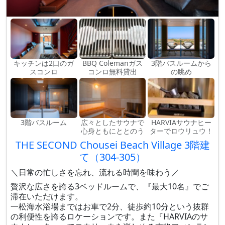
キッチンは2口のガ
BBQ Colemanガス
3階バスルームから
スコンロ
コンロ無料貸出
の眺め
3階バスルーム
広々としたサウナで
HARVIAサウナヒー
心身ともにととのう
ターでロウリュウ！
THE SECOND Chousei Beach Village 3階建
て（304-305）
＼日常の忙しさを忘れ、流れる時間を味わう／
贅沢な広さを誇る3ベッドルームで、『最大10名』でご
滞在いただけます。
一松海水浴場まではお車で2分、徒歩約10分という抜群
の利便性を誇るロケーションです。また『HARVIAのサ