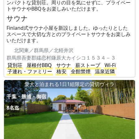
ンパクトな貸別荘。周りの目を気にせずに、プライベー
トサウナやBBQをお楽しみいただけます。
サウナ
Finland式サウナ小屋を新設しました。ゆったりとした
スペースで大切な方とのプライベートサウナをお楽しみ
いただけます。
北関東／群馬県／北軽井沢
群馬県吾妻郡嬬恋村鎌原大カイシコ１５３４－３
貸別荘
屋根付BBQ
サウナ
薪ストーブ
Wi-Fi
子連れ・ファミリー
格安
全館禁煙
温泉近隣
愛犬と泊まれる1日1組限定の貸切ヴィラ
千葉・勝浦・御宿
8名迄