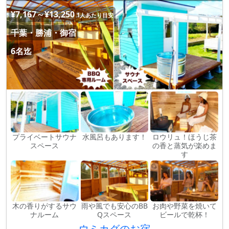
¥7,167～¥13,250
1人あたり目安
千葉・勝浦・御宿
6名迄
プライベートサウナ
水風呂もあります！
ロウリュ！ほうじ茶
スペース
の香と蒸気が楽めま
す
木の香りがするサウ
雨や風でも安心のBB
お肉や野菜を焼いて
ナルーム
Qスペース
ビールで乾杯！
ウミカグのお宿