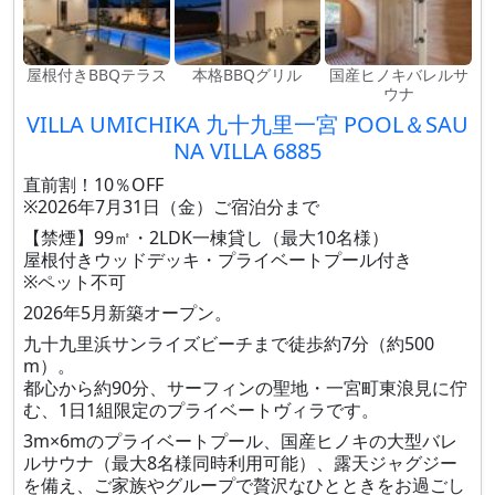
屋根付きBBQテラス
本格BBQグリル
国産ヒノキバレルサ
ウナ
VILLA UMICHIKA 九十九里一宮 POOL＆SAU
NA VILLA 6885
直前割！10％OFF
※2026年7月31日（金）ご宿泊分まで
【禁煙】99㎡・2LDK一棟貸し（最大10名様）
屋根付きウッドデッキ・プライベートプール付き
※ペット不可
2026年5月新築オープン。
九十九里浜サンライズビーチまで徒歩約7分（約500
m）。
都心から約90分、サーフィンの聖地・一宮町東浪見に佇
む、1日1組限定のプライベートヴィラです。
3m×6mのプライベートプール、国産ヒノキの大型バレ
ルサウナ（最大8名様同時利用可能）、露天ジャグジー
を備え、ご家族やグループで贅沢なひとときをお過ごし