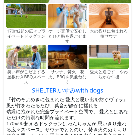
170m2超の広々プラ
ケージ完備で安心し
木の香りに包まれる
イベートドッグラン
たひと時を過ごせま
檜サウナ
す
笑い声がこだまする
サウナ、焚火、花
愛犬と過ごす、やわ
屋根付きBBQスペー
火、BBQを気兼ねな
らかな午後
ス
く
SHELTER.いすみwith dogs
『竹のそよめきに包まれた 愛犬と思い出を紡ぐヴィラ』
風が竹をわたるたび、葉音が静かに揺れる
瑞緑に抱かれた完全プライベート空間で、 愛犬とはあな
ただけの特別な時間が流れます。
170㎡を超えるドックランはわんちゃんが 思いきり走れ
る広々スペース。サウナでととのい、焚き火のぬくもり