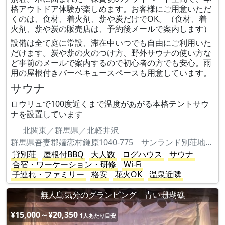
格アウトドア体験が楽しめます。お客様にご用意いただ
くのは、食材、着火剤、薪や炭だけでOK。（食材、着
火剤、薪や炭の販売店は、予約後メールで案内します）
設備は全て庭に常設、滞在中いつでも自由にご利用いた
だけます。炭や薪の火のつけ方、野外サウナの使い方な
ど事前のメールで案内するので初心者の方でも安心。雨
用の屋根付きバーベキュースペースも用意しています。
サウナ
ロウリュで100度近くまで温度があがる本格テントサウ
ナを設置しています
北関東／群馬県／北軽井沢
群馬県吾妻郡嬬恋村鎌原1040-775 サンランド別荘地S45-2
貸別荘
屋根付BBQ
大人数
ログハウス
サウナ
合宿・ワーケーション・研修
Wi-Fi
子連れ・ファミリー
格安
花火OK
温泉近隣
無人島気分のグランピング 青い珊瑚礁
¥15,000～¥20,350
1人あたり目安