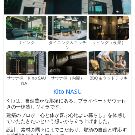
リビング
ダイニング＆キッチ
リビング（夜景）
ン
サウナ棟「Kino SAU
サウナ棟（内観）
BBQ＆ウッドデッキ
NA」
Kito NASU
Kitoは、自然豊かな那須にある、プライベートサウナ付
きの一棟貸しヴィラです。
建築のプロが「心と体が喜ぶ心地よい暮らし」を体感し
ていただきたいという想いから立ち上げました。
設計、素材の隅々にまでこだわり、那須の自然と呼応す