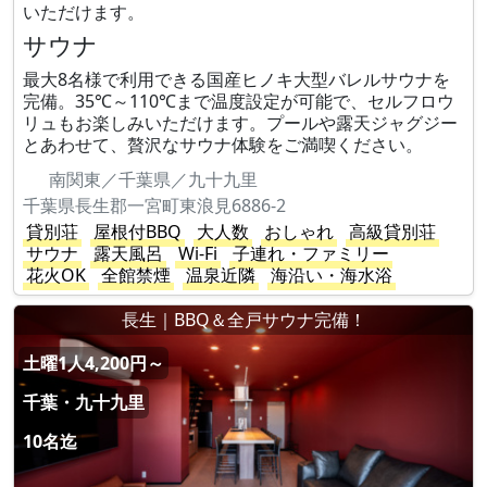
いただけます。
サウナ
最大8名様で利用できる国産ヒノキ大型バレルサウナを
完備。35℃～110℃まで温度設定が可能で、セルフロウ
リュもお楽しみいただけます。プールや露天ジャグジー
とあわせて、贅沢なサウナ体験をご満喫ください。
南関東／千葉県／九十九里
千葉県長生郡一宮町東浪見6886-2
貸別荘
屋根付BBQ
大人数
おしゃれ
高級貸別荘
サウナ
露天風呂
Wi-Fi
子連れ・ファミリー
花火OK
全館禁煙
温泉近隣
海沿い・海水浴
長生｜BBQ＆全戸サウナ完備！
土曜1人4,200円～
千葉・九十九里
10名迄