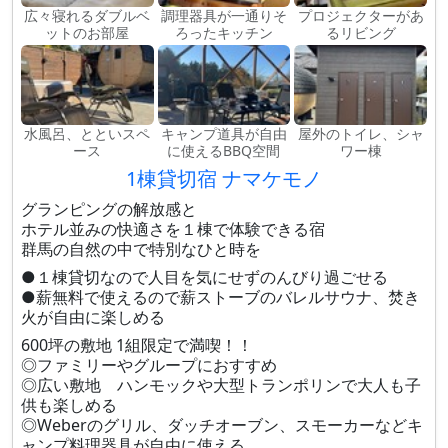
広々寝れるダブルベ
調理器具が一通りそ
プロジェクターがあ
ットのお部屋
ろったキッチン
るリビング
水風呂、とといスペ
キャンプ道具が自由
屋外のトイレ、シャ
ース
に使えるBBQ空間
ワー棟
1棟貸切宿 ナマケモノ
グランピングの解放感と
ホテル並みの快適さを１棟で体験できる宿
群馬の自然の中で特別なひと時を
●１棟貸切なので人目を気にせずのんびり過ごせる
●薪無料で使えるので薪ストーブのバレルサウナ、焚き
火が自由に楽しめる
600坪の敷地 1組限定で満喫！！
◎ファミリーやグループにおすすめ
◎広い敷地 ハンモックや大型トランポリンで大人も子
供も楽しめる
◎Weberのグリル、ダッチオーブン、スモーカーなどキ
ャンプ料理器具が自由に使える