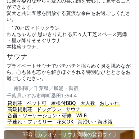
に身を委ねながらも愛犬の喜ぶ顔を安心して見守ること
ができます。
愛犬と共に五感を開放する贅沢な余白をお過ごしくださ
い。
・170㎡広々ドックラン
わんちゃんが 思いきり走れる広々人工芝スペース完備
・星が降りそそぐサウナ
本格薪サウナ。
サウナ
プライベートサウナでパチパチと揺らめく炎を眺めなが
ら、心も体も芯から解きほぐされる特別なひとときをお
過ごしください。
南関東／千葉県／勝浦・御宿
千葉県いすみ市岬町桑田1394-4
貸別荘
ペット可
屋根付BBQ
大人数
おしゃれ
高級貸別荘
ドッグラン
サウナ
合宿・ワーケーション・研修
Wi-Fi
子連れ・ファミリー
花火OK
海沿い・海水浴
BBQ・カラオケ・サウナ満喫の貸切ヴィラ