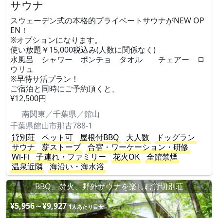
サウナ
スウェーデン式の本格的プライベートサウナがNEW OP
EN！
※オプションになります。
使い放題￥15,000税込み(人数に関係なく)
水風呂 シャワー ポンチョ タオル チェアー ロ
ウリュ
※早特サ活プラン！
ご宿泊と同時にご予約頂くと、
¥12,500円
南関東／千葉県／館山
千葉県館山市那古788-1
貸別荘
ペット可
屋根付BBQ
大人数
ドッグラン
サウナ
薪ストーブ
合宿・ワーケーション・研修
Wi-Fi
子連れ・ファミリー
花火OK
全館禁煙
温泉近隣
海沿い・海水浴
BBQ、焚火、野外サウナを楽しむ貸切別荘
¥5,956～¥9,927
1人あたり目安