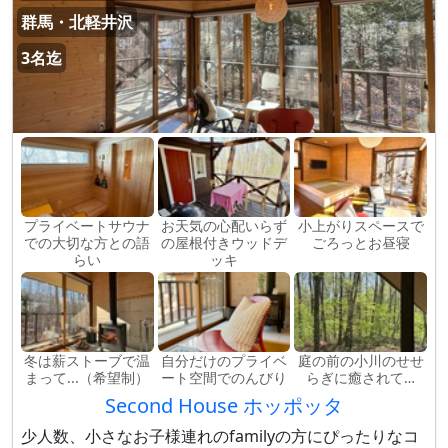
群馬・北軽井沢
3名迄
プライベートサウナ
お天気の心配いらず
小上がりスペースで
での大切な方との語
の屋根付きウッドデ
ごろっとお昼寝
らい
ッキ
冬は薪ストーブで温
自分だけのプライベ
庭の前の小川のせせ
まって...（希望制）
ート空間でのんびり
らぎに癒されて…
Second House ホッポッタ
少人数、小さなお子様連れのfamilyの方にぴったりなコ